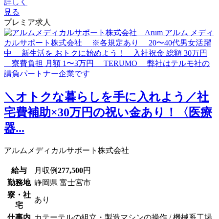
詳しく
見る
プレミア求人
＼オトクな暮らしを手に入れよう／社
宅費補助×30万円の祝い金あり！〈医療
器...
アルムメディカルサポート株式会社
給与
月収例
277,500
円
勤務地
静岡県 富士宮市
寮・社
あり
宅
仕事内
カテーテルの組立・製造マシンの操作 / 機械系工場