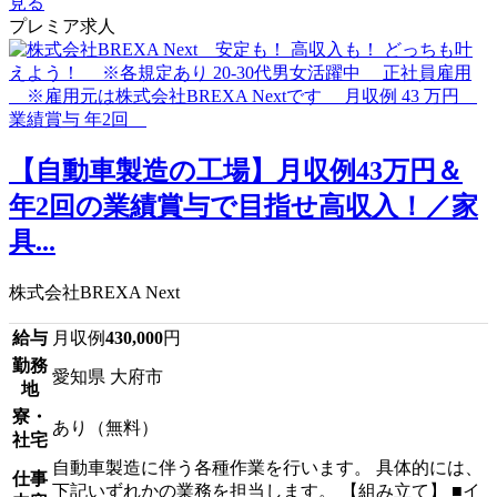
見る
プレミア求人
【自動車製造の工場】月収例43万円＆
年2回の業績賞与で目指せ高収入！／家
具...
株式会社BREXA Next
給与
月収例
430,000
円
勤務
愛知県 大府市
地
寮・
あり（無料）
社宅
自動車製造に伴う各種作業を行います。 具体的には、
仕事
下記いずれかの業務を担当します。 【組み立て】 ■イ