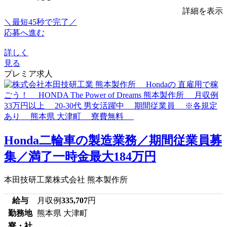
詳細を表示
＼最短45秒で完了／
応募へ進む
詳しく
見る
プレミア求人
Honda二輪車の製造業務／期間従業員募
集／満了一時金最大184万円
本田技研工業株式会社 熊本製作所
給与
月収例
335,707
円
勤務地
熊本県 大津町
寮・社