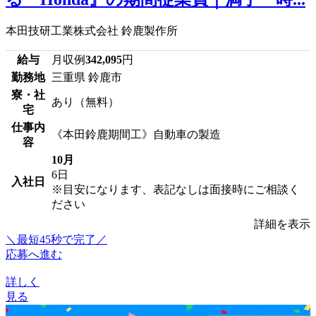
本田技研工業株式会社 鈴鹿製作所
給与
月収例
342,095
円
勤務地
三重県 鈴鹿市
寮・社
あり（無料）
宅
仕事内
《本田鈴鹿期間工》自動車の製造
容
10月
6日
入社日
※目安になります、表記なしは面接時にご相談く
ださい
詳細を表示
＼最短45秒で完了／
応募へ進む
詳しく
見る