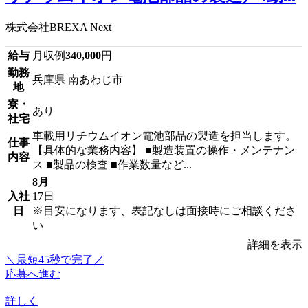
株式会社BREXA Next
給与
月収例
340,000
円
勤務
兵庫県 南あわじ市
地
寮・
あり
社宅
車載用リチウムイオン電池部品の製造を担当します。
仕事
【具体的な業務内容】 ■製造装置の操作・メンテナン
内容
ス ■製品の検査 ■作業数量など...
8月
入社
17日
日
※目安になります、表記なしは面接時にご相談くださ
い
詳細を表示
＼最短45秒で完了／
応募へ進む
詳しく