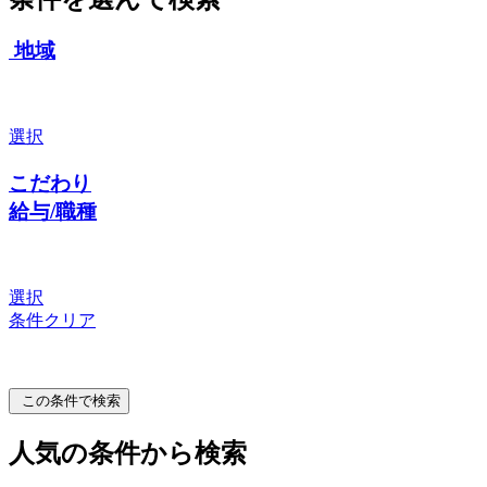
地域
選択
こだわり
給与/職種
選択
条件クリア
この条件で検索
人気の条件から検索