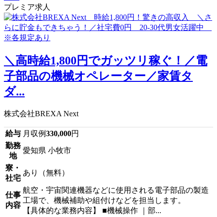
プレミア求人
＼高時給1,800円でガッツリ稼ぐ！／電
子部品の機械オペレーター／家賃タ
ダ...
株式会社BREXA Next
給与
月収例
330,000
円
勤務
愛知県 小牧市
地
寮・
あり（無料）
社宅
航空・宇宙関連機器などに使用される電子部品の製造
仕事
工場で、機械補助や組付けなどを担当します。
内容
【具体的な業務内容】 ■機械操作 ｜部...