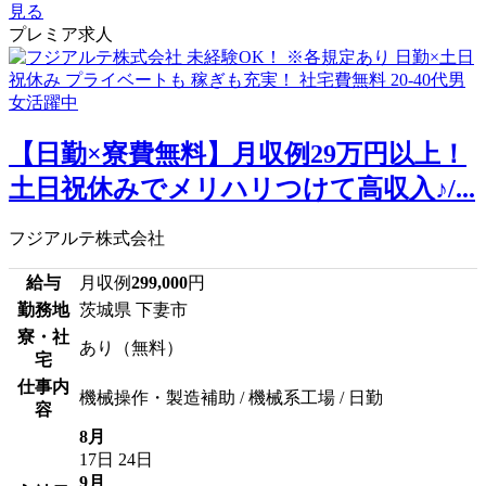
見る
プレミア求人
【日勤×寮費無料】月収例29万円以上！
土日祝休みでメリハリつけて高収入♪/...
フジアルテ株式会社
給与
月収例
299,000
円
勤務地
茨城県 下妻市
寮・社
あり（無料）
宅
仕事内
機械操作・製造補助 / 機械系工場 / 日勤
容
8月
17日
24日
9月