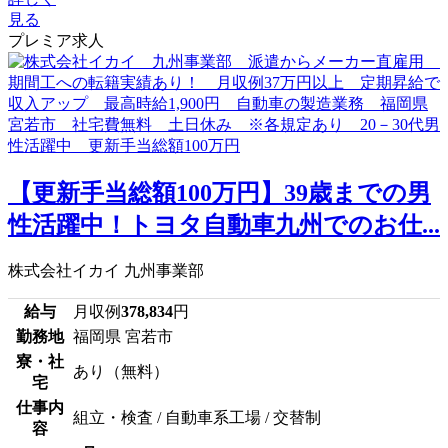
見る
プレミア求人
【更新手当総額100万円】39歳までの男
性活躍中！トヨタ自動車九州でのお仕...
株式会社イカイ 九州事業部
給与
月収例
378,834
円
勤務地
福岡県 宮若市
寮・社
あり（無料）
宅
仕事内
組立・検査 / 自動車系工場 / 交替制
容