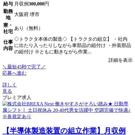
給与
月収例
300,000
円
勤務
大阪府 堺市
地
寮・
あり（無料）
社宅
◇トラクタ本体の製造◇ 【トラクタの組立】 ・社内
仕事
に出たり入ったりしながら車部品の組付け ・外装部品
内容
の組付け ※ともに動きながら作業...
詳細を表示
＼最短45秒で完了／
応募へ進む
詳しく
見る
プレミア求人
【半導体製造装置の組立作業】月収例