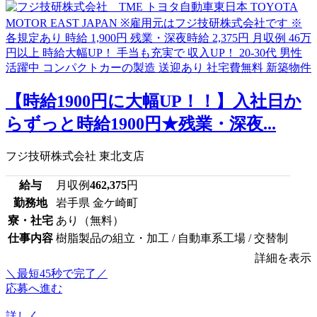
【時給1900円に大幅UP！！】入社日か
らずっと時給1900円★残業・深夜...
フジ技研株式会社 東北支店
給与
月収例
462,375
円
勤務地
岩手県 金ケ崎町
寮・社宅
あり（無料）
仕事内容
樹脂製品の組立・加工 / 自動車系工場 / 交替制
詳細を表示
＼最短45秒で完了／
応募へ進む
詳しく