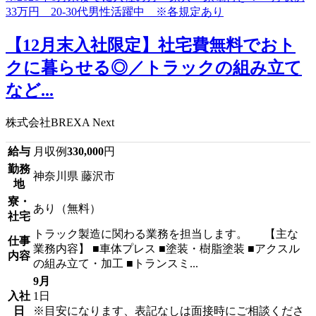
【12月末入社限定】社宅費無料でおト
クに暮らせる◎／トラックの組み立て
など...
株式会社BREXA Next
給与
月収例
330,000
円
勤務
神奈川県 藤沢市
地
寮・
あり（無料）
社宅
トラック製造に関わる業務を担当します。 【主な
仕事
業務内容】 ■車体プレス ■塗装・樹脂塗装 ■アクスル
内容
の組み立て・加工 ■トランスミ...
9月
入社
1日
日
※目安になります、表記なしは面接時にご相談くださ