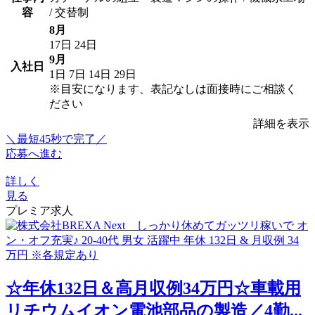
容
/ 交替制
8月
17日
24日
9月
入社日
1日
7日
14日
29日
※目安になります、表記なしは面接時にご相談く
ださい
詳細を表示
＼最短45秒で完了／
応募へ進む
詳しく
見る
プレミア求人
☆年休132日＆高月収例34万円☆車載用
リチウムイオン電池部品の製造／4勤...