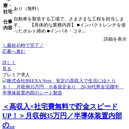
寮・
あり（無料）
社宅
自動車を製造する工場で、さまざまな工程を担当しま
仕事
す。 【具体的な業務内容】 ■インパクトレンチを使
内容
ったボルト締め ■インパネ・コネ...
詳細を表示
＼最短45秒で完了／
応募へ進む
詳しく
見る
プレミア求人
＜高収入×社宅費無料で貯金スピード
UP！＞月収例35万円／半導体装置内部
の...