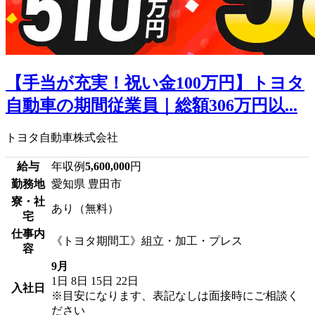
【手当が充実！祝い金100万円】トヨタ
自動車の期間従業員｜総額306万円以...
トヨタ自動車株式会社
給与
年収例
5,600,000
円
勤務地
愛知県 豊田市
寮・社
あり（無料）
宅
仕事内
《トヨタ期間工》組立・加工・プレス
容
9月
1日
8日
15日
22日
入社日
※目安になります、表記なしは面接時にご相談く
ださい