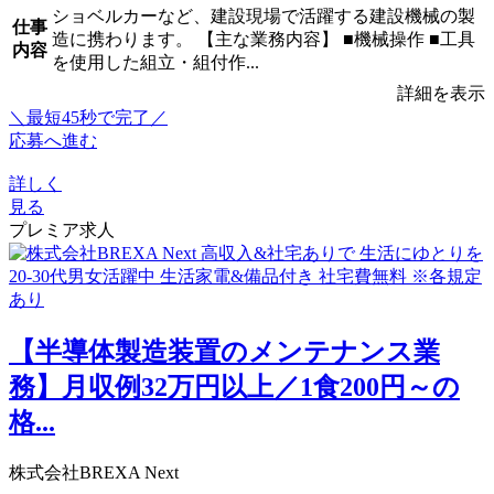
ショベルカーなど、建設現場で活躍する建設機械の製
仕事
造に携わります。 【主な業務内容】 ■機械操作 ■工具
内容
を使用した組立・組付作...
詳細を表示
＼最短45秒で完了／
応募へ進む
詳しく
見る
プレミア求人
【半導体製造装置のメンテナンス業
務】月収例32万円以上／1食200円～の
格...
株式会社BREXA Next