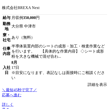
株式会社BREXA Next
給与
月収例
350,000
円
勤務
大分県 中津市
地
寮・
あり（無料）
社宅
半導体装置内部のシートの成形・加工・検査作業など
仕事
を行います。 【具体的な作業内容】 ◇シート成形
内容
粉を大きな機械で混ぜ合わ...
8月
入社
17日
日
※目安になります、表記なしは面接時にご相談くださ
い
詳細を表示
＼最短45秒で完了／
応募へ進む
詳しく