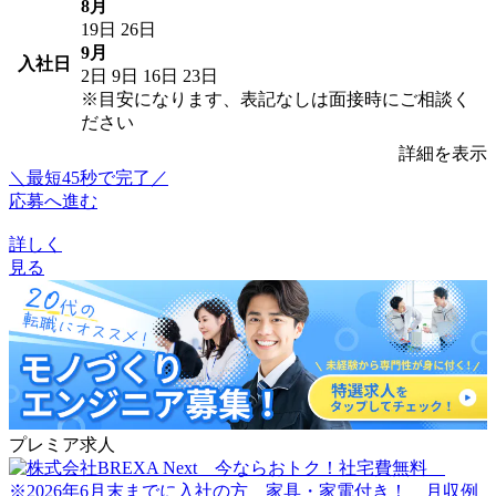
8月
19日
26日
9月
入社日
2日
9日
16日
23日
※目安になります、表記なしは面接時にご相談く
ださい
詳細を表示
＼最短45秒で完了／
応募へ進む
詳しく
見る
プレミア求人