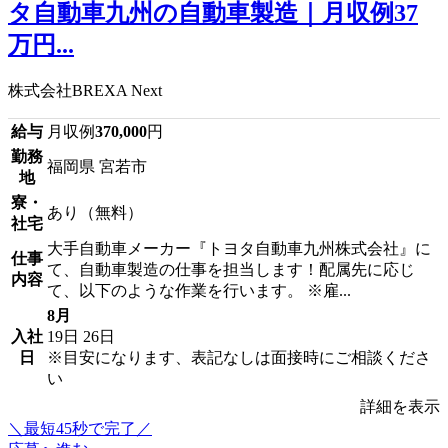
タ自動車九州の自動車製造｜月収例37
万円...
株式会社BREXA Next
給与
月収例
370,000
円
勤務
福岡県 宮若市
地
寮・
あり（無料）
社宅
大手自動車メーカー『トヨタ自動車九州株式会社』に
仕事
て、自動車製造の仕事を担当します！配属先に応じ
内容
て、以下のような作業を行います。 ※雇...
8月
入社
19日
26日
日
※目安になります、表記なしは面接時にご相談くださ
い
詳細を表示
＼最短45秒で完了／