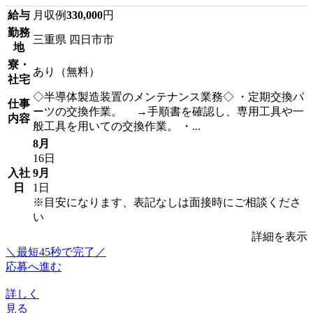
給与
月収例
330,000
円
勤務
三重県 四日市市
地
寮・
あり（無料）
社宅
◇半導体製造装置のメンテナンス業務◇ ・定期交換パ
仕事
ーツの交換作業。 →手順書を確認し、専用工具や一
内容
般工具を用いての交換作業。 ・...
8月
16日
入社
9月
日
1日
※目安になります、表記なしは面接時にご相談くださ
い
詳細を表示
＼最短45秒で完了／
応募へ進む
詳しく
見る