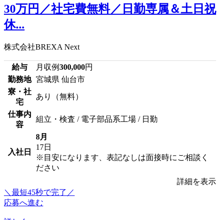
30万円／社宅費無料／日勤専属＆土日祝
休...
株式会社BREXA Next
給与
月収例
300,000
円
勤務地
宮城県 仙台市
寮・社
あり（無料）
宅
仕事内
組立・検査 / 電子部品系工場 / 日勤
容
8月
17日
入社日
※目安になります、表記なしは面接時にご相談く
ださい
詳細を表示
＼最短45秒で完了／
応募へ進む