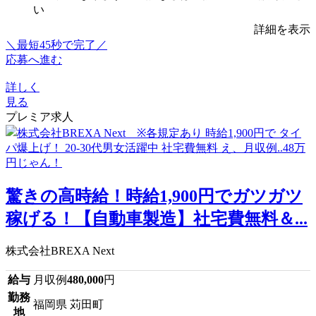
い
詳細を表示
＼最短45秒で完了／
応募へ進む
詳しく
見る
プレミア求人
驚きの高時給！時給1,900円でガツガツ
稼げる！【自動車製造】社宅費無料＆...
株式会社BREXA Next
給与
月収例
480,000
円
勤務
福岡県 苅田町
地