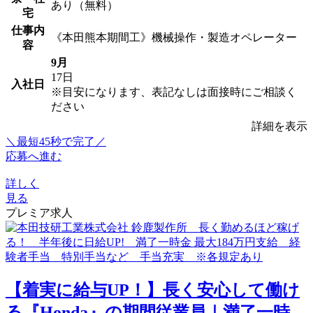
あり（無料）
宅
仕事内
《本田熊本期間工》機械操作・製造オペレーター
容
9月
17日
入社日
※目安になります、表記なしは面接時にご相談く
ださい
詳細を表示
＼最短45秒で完了／
応募へ進む
詳しく
見る
プレミア求人
【着実に給与UP！】長く安心して働け
る『Honda』の期間従業員｜満了一時...