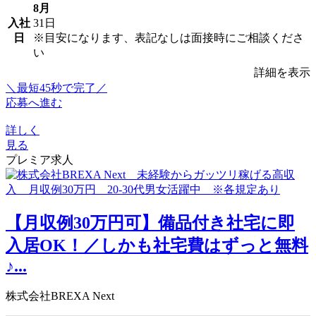
8月
入社
31日
日
※目安になります、表記なしは面接時にご相談くださ
い
詳細を表示
＼最短45秒で完了／
応募へ進む
詳しく
見る
プレミア求人
【月収例30万円可】備品付き社宅に即
入居OK！／しかも社宅費はずっと無料
♪...
株式会社BREXA Next