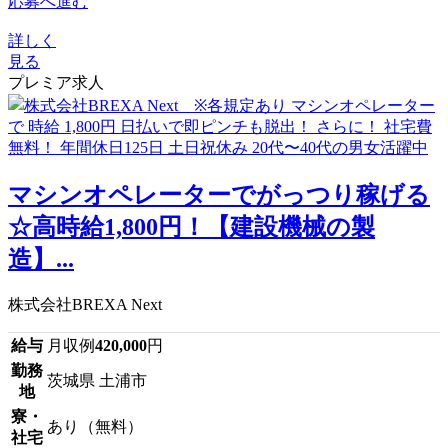
応募へ進む
詳しく
見る
プレミア求人
マシンオペレーターでがっつり稼げる
☆高時給1,800円！【建設機械の製
造】...
株式会社BREXA Next
給与
月収例
420,000
円
勤務
茨城県 土浦市
地
寮・
あり（無料）
社宅