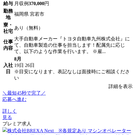
給与
月収例
370,000
円
勤務
福岡県 宮若市
地
寮・
あり（無料）
社宅
大手自動車メーカー『トヨタ自動車九州株式会社』に
仕事
て、自動車製造の仕事を担当します！配属先に応じ
内容
て、以下のような作業を行います。 ※雇...
8月
入社
19日
26日
日
※目安になります、表記なしは面接時にご相談くださ
い
詳細を表示
＼最短45秒で完了／
応募へ進む
詳しく
見る
プレミア求人