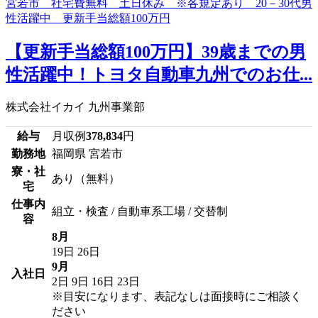
【更新手当総額100万円】39歳までの男
性活躍中！トヨタ自動車九州でのお仕...
株式会社イカイ 九州事業部
給与
月収例
378,834
円
勤務地
福岡県 宮若市
寮・社
あり（無料）
宅
仕事内
組立・検査 / 自動車系工場 / 交替制
容
8月
19日
26日
9月
入社日
2日
9日
16日
23日
※目安になります、表記なしは面接時にご相談く
ださい