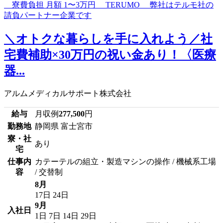
＼オトクな暮らしを手に入れよう／社
宅費補助×30万円の祝い金あり！〈医療
器...
アルムメディカルサポート株式会社
給与
月収例
277,500
円
勤務地
静岡県 富士宮市
寮・社
あり
宅
仕事内
カテーテルの組立・製造マシンの操作 / 機械系工場
容
/ 交替制
8月
17日
24日
9月
入社日
1日
7日
14日
29日