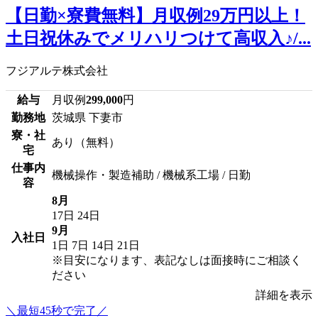
【日勤×寮費無料】月収例29万円以上！
土日祝休みでメリハリつけて高収入♪/...
フジアルテ株式会社
給与
月収例
299,000
円
勤務地
茨城県 下妻市
寮・社
あり（無料）
宅
仕事内
機械操作・製造補助 / 機械系工場 / 日勤
容
8月
17日
24日
9月
入社日
1日
7日
14日
21日
※目安になります、表記なしは面接時にご相談く
ださい
詳細を表示
＼最短45秒で完了／