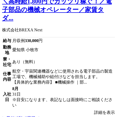
＼高時給1,800円でガッツリ稼ぐ！／電
子部品の機械オペレーター／家賃タ
ダ...
株式会社BREXA Next
給与
月収例
330,000
円
勤務
愛知県 小牧市
地
寮・
あり（無料）
社宅
航空・宇宙関連機器などに使用される電子部品の製造
仕事
工場で、機械補助や組付けなどを担当します。
内容
【具体的な業務内容】 ■機械操作 ｜部...
8月
入社
31日
日
※目安になります、表記なしは面接時にご相談くださ
い
詳細を表示