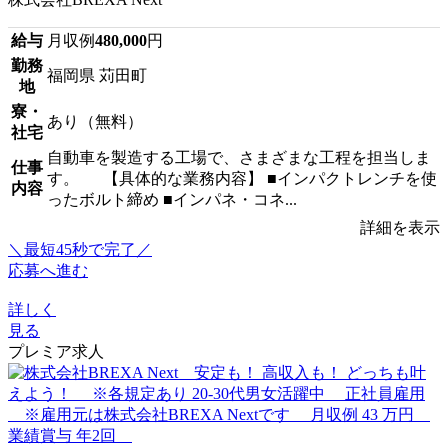
給与
月収例
480,000
円
勤務
福岡県 苅田町
地
寮・
あり（無料）
社宅
自動車を製造する工場で、さまざまな工程を担当しま
仕事
す。 【具体的な業務内容】 ■インパクトレンチを使
内容
ったボルト締め ■インパネ・コネ...
詳細を表示
＼最短45秒で完了／
応募へ進む
詳しく
見る
プレミア求人