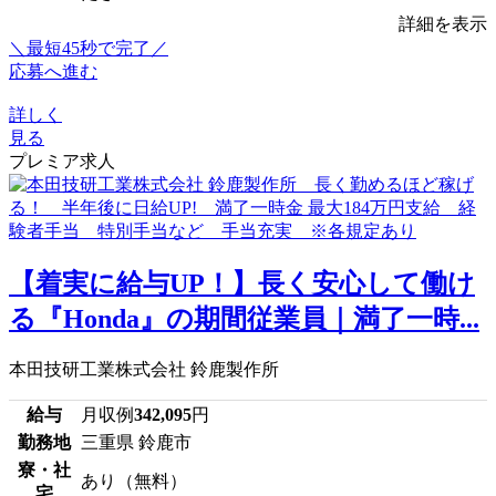
詳細を表示
＼最短45秒で完了／
応募へ進む
詳しく
見る
プレミア求人
【着実に給与UP！】長く安心して働け
る『Honda』の期間従業員｜満了一時...
本田技研工業株式会社 鈴鹿製作所
給与
月収例
342,095
円
勤務地
三重県 鈴鹿市
寮・社
あり（無料）
宅