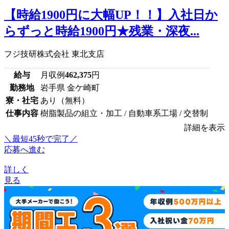
【時給1900円に大幅UP！！】入社日か
らずっと時給1900円★残業・深夜...
フジ技研株式会社 東北支店
給与
月収例
462,375
円
勤務地
岩手県 金ケ崎町
寮・社宅
あり（無料）
仕事内容
樹脂製品の組立・加工 / 自動車系工場 / 交替制
詳細を表示
＼最短45秒で完了／
応募へ進む
詳しく
見る