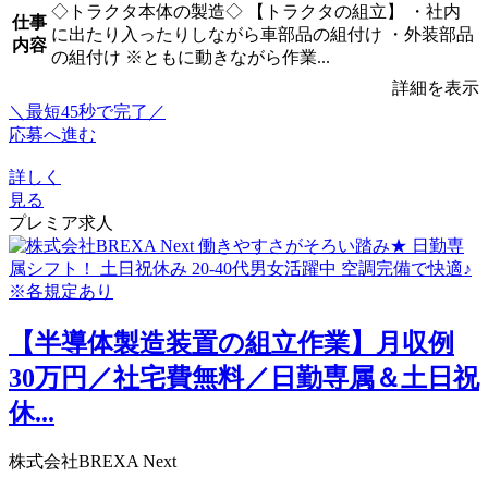
◇トラクタ本体の製造◇ 【トラクタの組立】 ・社内
仕事
に出たり入ったりしながら車部品の組付け ・外装部品
内容
の組付け ※ともに動きながら作業...
詳細を表示
＼最短45秒で完了／
応募へ進む
詳しく
見る
プレミア求人
【半導体製造装置の組立作業】月収例
30万円／社宅費無料／日勤専属＆土日祝
休...
株式会社BREXA Next