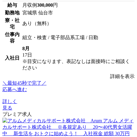
給与
月収例
300,000
円
勤務地
宮城県 仙台市
寮・社
あり（無料）
宅
仕事内
組立・検査 / 電子部品系工場 / 日勤
容
8月
17日
入社日
※目安になります、表記なしは面接時にご相談く
ださい
詳細を表示
＼最短45秒で完了／
応募へ進む
詳しく
見る
プレミア求人