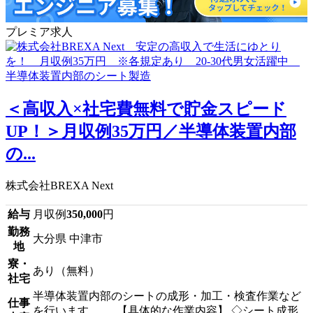
プレミア求人
＜高収入×社宅費無料で貯金スピード
UP！＞月収例35万円／半導体装置内部
の...
株式会社BREXA Next
給与
月収例
350,000
円
勤務
大分県 中津市
地
寮・
あり（無料）
社宅
半導体装置内部のシートの成形・加工・検査作業など
仕事
を行います。 【具体的な作業内容】 ◇シート成形