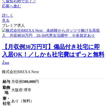
＼最短45秒で完了／
応募へ進む
詳しく
見る
プレミア求人
【月収例30万円可】備品付き社宅に即
入居OK！／しかも社宅費はずっと無料
♪...
株式会社BREXA Next
給与
月収例
300,000
円
勤務
大阪府 堺市
地
寮・
あり（無料）
社宅