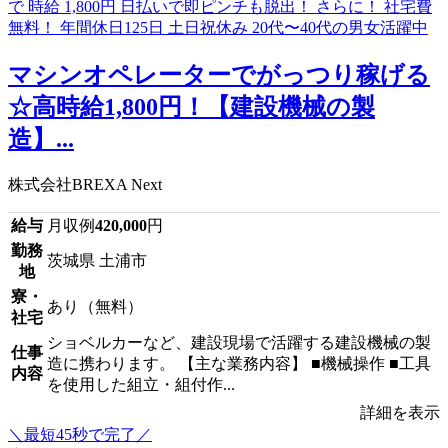
マシンオペレーターでがっつり稼げる
☆高時給1,800円！【建設機械の製
造】...
株式会社BREXA Next
給与
月収例
420,000
円
勤務
茨城県 土浦市
地
寮・
あり（無料）
社宅
ショベルカーなど、建設現場で活躍する建設機械の製
仕事
造に携わります。 【主な業務内容】 ■機械操作 ■工具
内容
を使用した組立・組付作...
詳細を表示
＼最短45秒で完了／