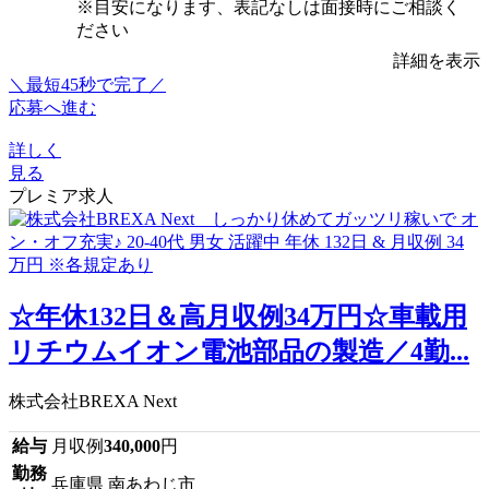
※目安になります、表記なしは面接時にご相談く
ださい
詳細を表示
＼最短45秒で完了／
応募へ進む
詳しく
見る
プレミア求人
☆年休132日＆高月収例34万円☆車載用
リチウムイオン電池部品の製造／4勤...
株式会社BREXA Next
給与
月収例
340,000
円
勤務
兵庫県 南あわじ市