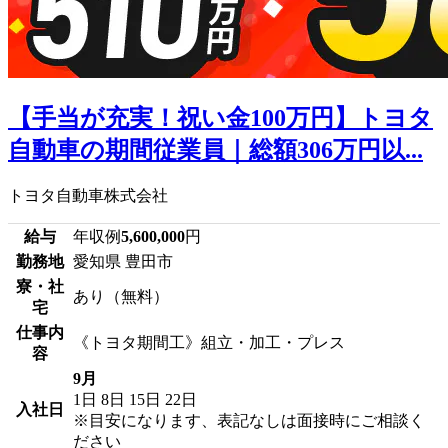
【手当が充実！祝い金100万円】トヨタ
自動車の期間従業員｜総額306万円以...
トヨタ自動車株式会社
給与
年収例
5,600,000
円
勤務地
愛知県 豊田市
寮・社
あり（無料）
宅
仕事内
《トヨタ期間工》組立・加工・プレス
容
9月
1日
8日
15日
22日
入社日
※目安になります、表記なしは面接時にご相談く
ださい