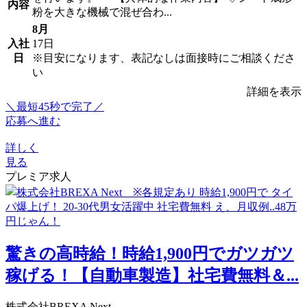
内容
粉を大きな機械で混ぜ合わ...
8月
入社
17日
日
※目安になります、表記なしは面接時にご相談くださ
い
詳細を表示
＼最短45秒で完了／
応募へ進む
詳しく
見る
プレミア求人
驚きの高時給！時給1,900円でガツガツ
稼げる！【自動車製造】社宅費無料＆...
株式会社BREXA Next