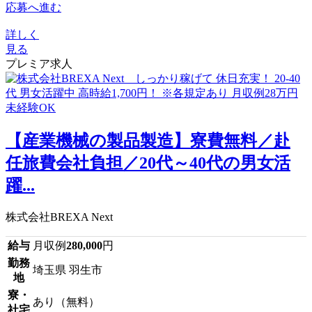
応募へ進む
詳しく
見る
プレミア求人
【産業機械の製品製造】寮費無料／赴
任旅費会社負担／20代～40代の男女活
躍...
株式会社BREXA Next
給与
月収例
280,000
円
勤務
埼玉県 羽生市
地
寮・
あり（無料）
社宅