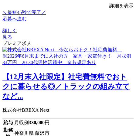
詳細を表示
＼最短45秒で完了／
応募へ進む
詳しく
見る
プレミア求人
【12月末入社限定】社宅費無料でおト
クに暮らせる◎／トラックの組み立て
など...
株式会社BREXA Next
給与
月収例
330,000
円
勤務
神奈川県 藤沢市