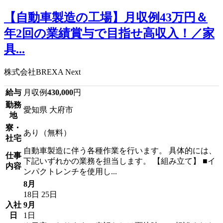
【自動車製造の工場】月収例43万円＆
年2回の業績賞与で目指せ高収入！／家
具...
株式会社BREXA Next
給与
月収例
430,000
円
勤務
愛知県 大府市
地
寮・
あり（無料）
社宅
自動車製造に伴う各種作業を行います。 具体的には、
仕事
下記いずれかの業務を担当します。 【組み立て】 ■イ
内容
ンパクトレンチを使用し...
8月
18日
25日
入社
9月
日
1日