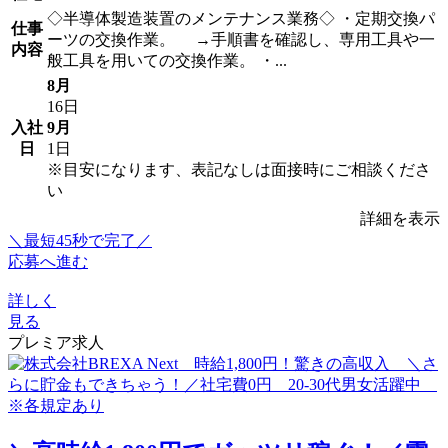
◇半導体製造装置のメンテナンス業務◇ ・定期交換パ
仕事
ーツの交換作業。 →手順書を確認し、専用工具や一
内容
般工具を用いての交換作業。 ・...
8月
16日
入社
9月
日
1日
※目安になります、表記なしは面接時にご相談くださ
い
詳細を表示
＼最短45秒で完了／
応募へ進む
詳しく
見る
プレミア求人