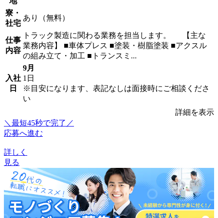
地
寮・
あり（無料）
社宅
トラック製造に関わる業務を担当します。 【主な
仕事
業務内容】 ■車体プレス ■塗装・樹脂塗装 ■アクスル
内容
の組み立て・加工 ■トランスミ...
9月
入社
1日
日
※目安になります、表記なしは面接時にご相談くださ
い
詳細を表示
＼最短45秒で完了／
応募へ進む
詳しく
見る