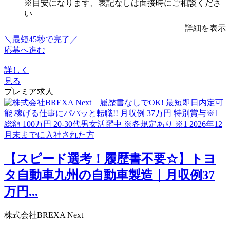
※目安になります、表記なしは面接時にご相談くださ
い
詳細を表示
＼最短45秒で完了／
応募へ進む
詳しく
見る
プレミア求人
【スピード選考！履歴書不要☆】トヨ
タ自動車九州の自動車製造｜月収例37
万円...
株式会社BREXA Next