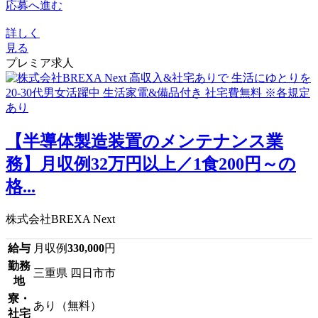
応募へ進む
詳しく
見る
プレミア求人
【半導体製造装置のメンテナンス業
務】月収例32万円以上／1食200円～の
格...
株式会社BREXA Next
給与
月収例
330,000
円
勤務
三重県 四日市市
地
寮・
あり（無料）
社宅