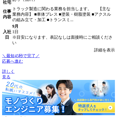
社宅
トラック製造に関わる業務を担当します。 【主な
仕事
業務内容】 ■車体プレス ■塗装・樹脂塗装 ■アクスル
内容
の組み立て・加工 ■トランスミ...
9月
入社
1日
日
※目安になります、表記なしは面接時にご相談くださ
い
詳細を表示
＼最短45秒で完了／
応募へ進む
詳しく
見る