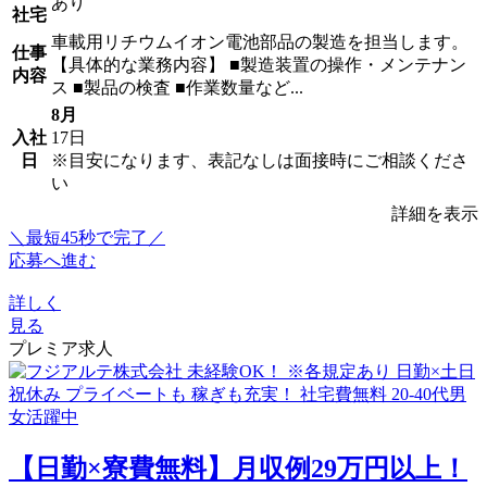
あり
社宅
車載用リチウムイオン電池部品の製造を担当します。
仕事
【具体的な業務内容】 ■製造装置の操作・メンテナン
内容
ス ■製品の検査 ■作業数量など...
8月
入社
17日
日
※目安になります、表記なしは面接時にご相談くださ
い
詳細を表示
＼最短45秒で完了／
応募へ進む
詳しく
見る
プレミア求人
【日勤×寮費無料】月収例29万円以上！