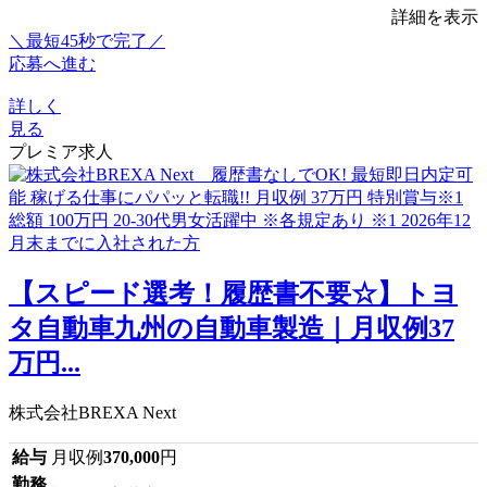
詳細を表示
＼最短45秒で完了／
応募へ進む
詳しく
見る
プレミア求人
【スピード選考！履歴書不要☆】トヨ
タ自動車九州の自動車製造｜月収例37
万円...
株式会社BREXA Next
給与
月収例
370,000
円
勤務