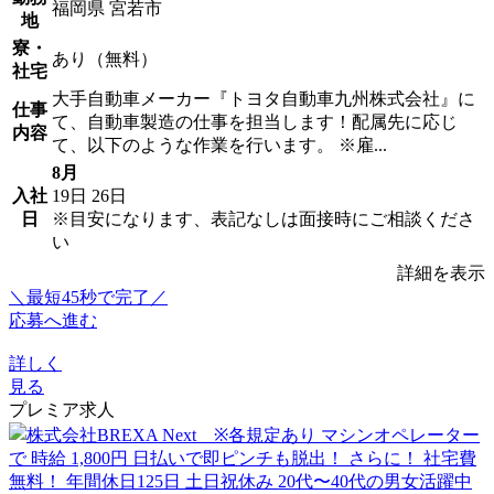
福岡県 宮若市
地
寮・
あり（無料）
社宅
大手自動車メーカー『トヨタ自動車九州株式会社』に
仕事
て、自動車製造の仕事を担当します！配属先に応じ
内容
て、以下のような作業を行います。 ※雇...
8月
入社
19日
26日
日
※目安になります、表記なしは面接時にご相談くださ
い
詳細を表示
＼最短45秒で完了／
応募へ進む
詳しく
見る
プレミア求人