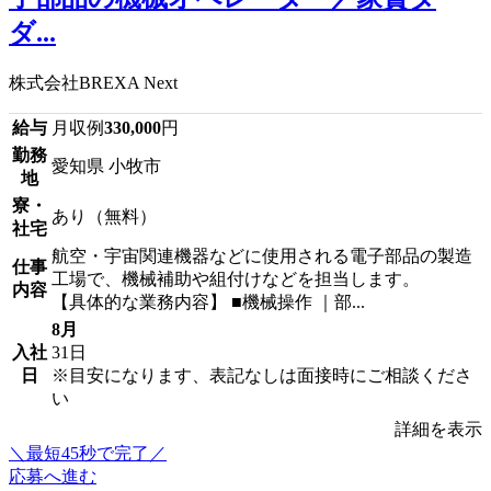
ダ...
株式会社BREXA Next
給与
月収例
330,000
円
勤務
愛知県 小牧市
地
寮・
あり（無料）
社宅
航空・宇宙関連機器などに使用される電子部品の製造
仕事
工場で、機械補助や組付けなどを担当します。
内容
【具体的な業務内容】 ■機械操作 ｜部...
8月
入社
31日
日
※目安になります、表記なしは面接時にご相談くださ
い
詳細を表示
＼最短45秒で完了／
応募へ進む