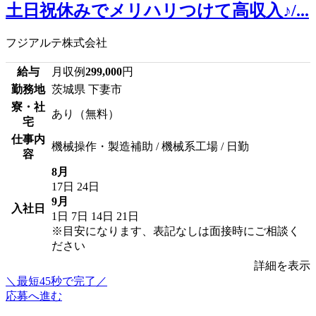
土日祝休みでメリハリつけて高収入♪/...
フジアルテ株式会社
給与
月収例
299,000
円
勤務地
茨城県 下妻市
寮・社
あり（無料）
宅
仕事内
機械操作・製造補助 / 機械系工場 / 日勤
容
8月
17日
24日
9月
入社日
1日
7日
14日
21日
※目安になります、表記なしは面接時にご相談く
ださい
詳細を表示
＼最短45秒で完了／
応募へ進む