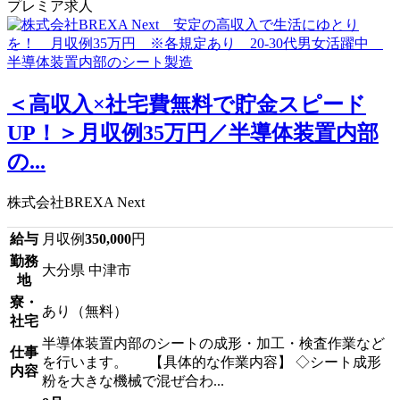
プレミア求人
＜高収入×社宅費無料で貯金スピード
UP！＞月収例35万円／半導体装置内部
の...
株式会社BREXA Next
給与
月収例
350,000
円
勤務
大分県 中津市
地
寮・
あり（無料）
社宅
半導体装置内部のシートの成形・加工・検査作業など
仕事
を行います。 【具体的な作業内容】 ◇シート成形
内容
粉を大きな機械で混ぜ合わ...