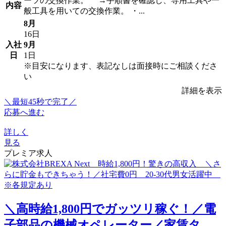
ーツの交換作業。 →手順書を確認し、専用工具や一
内容
般工具を用いての交換作業。 ・...
8月
16日
入社
9月
日
1日
※目安になります、表記なしは面接時にご相談くださ
い
詳細を表示
＼最短45秒で完了／
応募へ進む
詳しく
見る
プレミア求人
＼高時給1,800円でガッツリ稼ぐ！／電
子部品の機械オペレーター／家賃タ