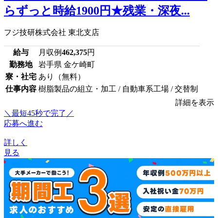
らずっと時給1900円★残業・深夜...
フジ技研株式会社 東北支店
給与
月収例
462,375
円
勤務地
岩手県 金ケ崎町
寮・社宅
あり（無料）
仕事内容
樹脂製品の組立・加工 / 自動車系工場 / 交替制
詳細を表示
＼最短45秒で完了／
応募へ進む
詳しく
見る