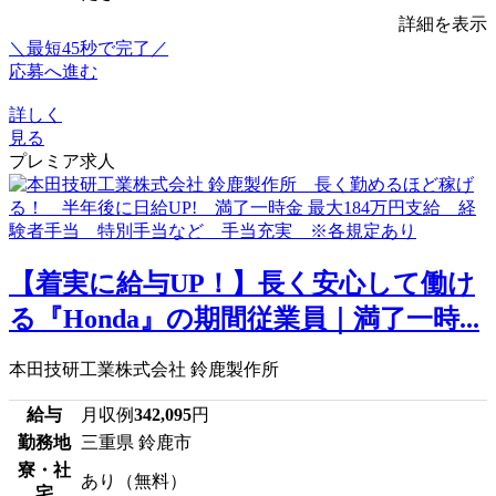
詳細を表示
＼最短45秒で完了／
応募へ進む
詳しく
見る
プレミア求人
【着実に給与UP！】長く安心して働け
る『Honda』の期間従業員｜満了一時...
本田技研工業株式会社 鈴鹿製作所
給与
月収例
342,095
円
勤務地
三重県 鈴鹿市
寮・社
あり（無料）
宅