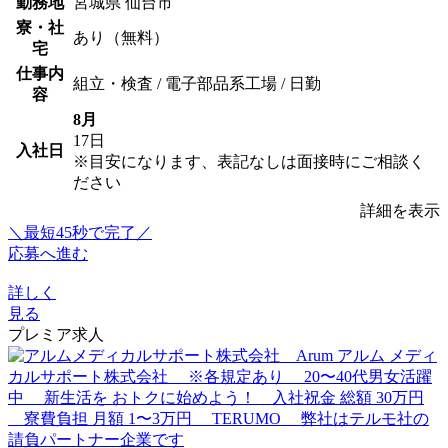
勤務地
宮城県 仙台市
寮・社
あり（無料）
宅
仕事内
組立・検査 / 電子部品系工場 / 日勤
容
8月
17日
入社日
※目安になります、表記なしは面接時にご相談く
ださい
詳細を表示
＼最短45秒で完了／
応募へ進む
詳しく
見る
プレミア求人