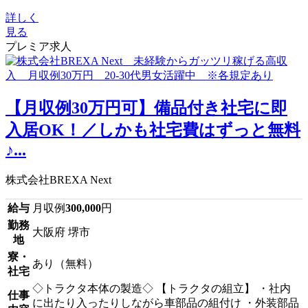
詳しく
見る
プレミア求人
【月収例30万円可】備品付き社宅に即
入居OK！／しかも社宅費はずっと無料
♪...
株式会社BREXA Next
給与
月収例
300,000
円
勤務
大阪府 堺市
地
寮・
あり（無料）
社宅
◇トラクタ本体の製造◇ 【トラクタの組立】 ・社内
仕事
に出たり入ったりしながら車部品の組付け ・外装部品