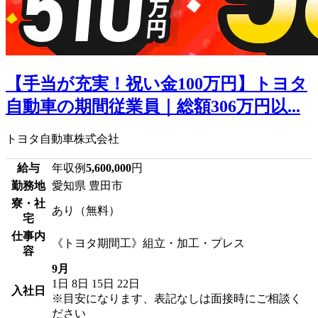
【手当が充実！祝い金100万円】トヨタ
自動車の期間従業員｜総額306万円以...
トヨタ自動車株式会社
給与
年収例
5,600,000
円
勤務地
愛知県 豊田市
寮・社
あり（無料）
宅
仕事内
《トヨタ期間工》組立・加工・プレス
容
9月
1日
8日
15日
22日
入社日
※目安になります、表記なしは面接時にご相談く
ださい