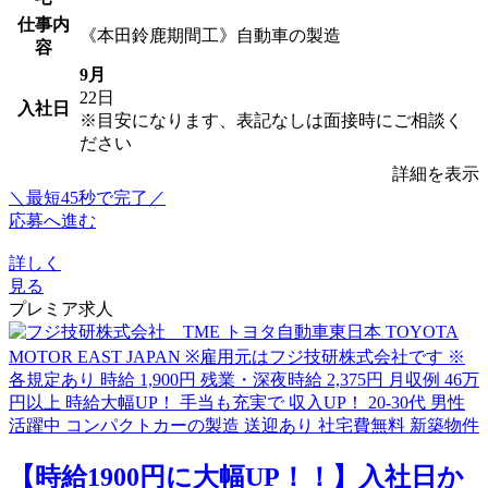
仕事内
《本田鈴鹿期間工》自動車の製造
容
9月
22日
入社日
※目安になります、表記なしは面接時にご相談く
ださい
詳細を表示
＼最短45秒で完了／
応募へ進む
詳しく
見る
プレミア求人
【時給1900円に大幅UP！！】入社日か