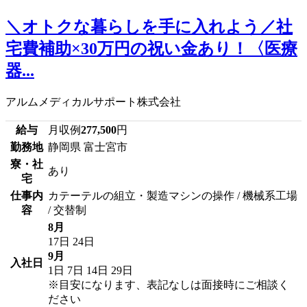
＼オトクな暮らしを手に入れよう／社
宅費補助×30万円の祝い金あり！〈医療
器...
アルムメディカルサポート株式会社
給与
月収例
277,500
円
勤務地
静岡県 富士宮市
寮・社
あり
宅
仕事内
カテーテルの組立・製造マシンの操作 / 機械系工場
容
/ 交替制
8月
17日
24日
9月
入社日
1日
7日
14日
29日
※目安になります、表記なしは面接時にご相談く
ださい