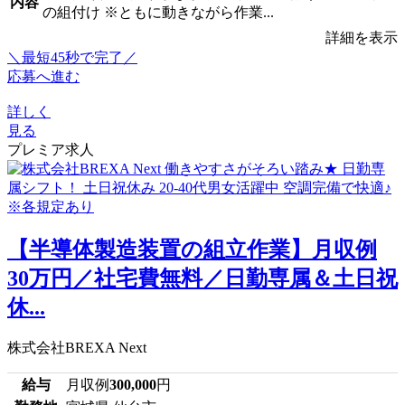
内容
の組付け ※ともに動きながら作業...
詳細を表示
＼最短45秒で完了／
応募へ進む
詳しく
見る
プレミア求人
【半導体製造装置の組立作業】月収例
30万円／社宅費無料／日勤専属＆土日祝
休...
株式会社BREXA Next
給与
月収例
300,000
円