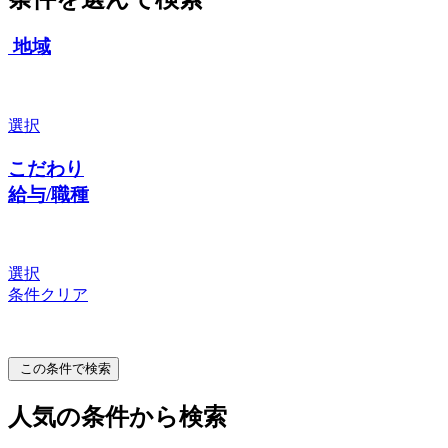
地域
選択
こだわり
給与/職種
選択
条件クリア
この条件で検索
人気の条件から検索