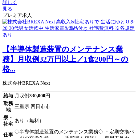
詳しく
見る
プレミア求人
【半導体製造装置のメンテナンス業
務】月収例32万円以上／1食200円～の
格...
株式会社BREXA Next
給与
月収例
330,000
円
勤務
三重県 四日市市
地
寮・
あり（無料）
社宅
◇半導体製造装置のメンテナンス業務◇ ・定期交換パ
仕事