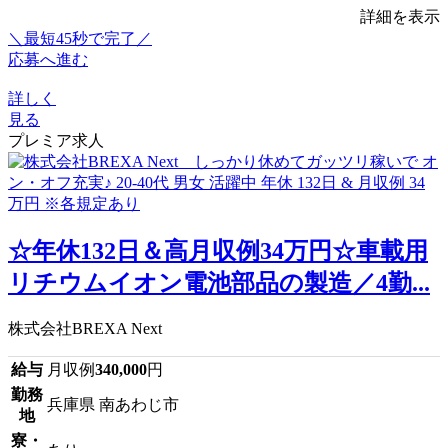
詳細を表示
＼最短45秒で完了／
応募へ進む
詳しく
見る
プレミア求人
☆年休132日＆高月収例34万円☆車載用
リチウムイオン電池部品の製造／4勤...
株式会社BREXA Next
給与
月収例
340,000
円
勤務
兵庫県 南あわじ市
地
寮・