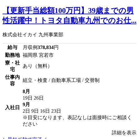
【更新手当総額100万円】39歳までの男
性活躍中！トヨタ自動車九州でのお仕...
株式会社イカイ 九州事業部
給与
月収例
378,834
円
勤務地
福岡県 宮若市
寮・社
あり（無料）
宅
仕事内
組立・検査 / 自動車系工場 / 交替制
容
8月
19日
26日
9月
入社日
2日
9日
16日
23日
※目安になります、表記なしは面接時にご相談く
ださい
詳細を表示