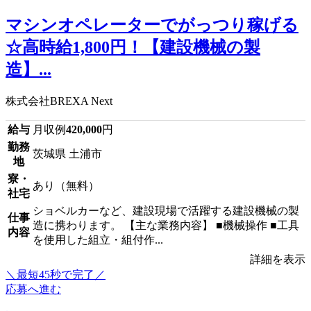
マシンオペレーターでがっつり稼げる
☆高時給1,800円！【建設機械の製
造】...
株式会社BREXA Next
給与
月収例
420,000
円
勤務
茨城県 土浦市
地
寮・
あり（無料）
社宅
ショベルカーなど、建設現場で活躍する建設機械の製
仕事
造に携わります。 【主な業務内容】 ■機械操作 ■工具
内容
を使用した組立・組付作...
詳細を表示
＼最短45秒で完了／
応募へ進む