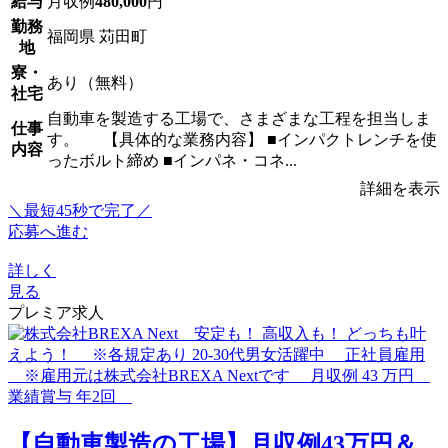
給与
月収例
480,000
円
勤務
福岡県 苅田町
地
寮・
あり（無料）
社宅
自動車を製造する工場で、さまざまな工程を担当しま
仕事
す。 【具体的な業務内容】 ■インパクトレンチを使
内容
ったボルト締め ■インパネ・コネ...
詳細を表示
＼最短45秒で完了／
応募へ進む
詳しく
見る
プレミア求人
【自動車製造の工場】月収例43万円＆