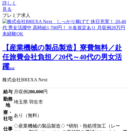
詳しく
見る
プレミア求人
【産業機械の製品製造】寮費無料／赴
任旅費会社負担／20代～40代の男女活
躍...
株式会社BREXA Next
給与
月収例
280,000
円
勤務
埼玉県 羽生市
地
寮・
あり（無料）
社宅
◇産業機械の製品製造◇ *研削・熱処理加工（レー
仕事