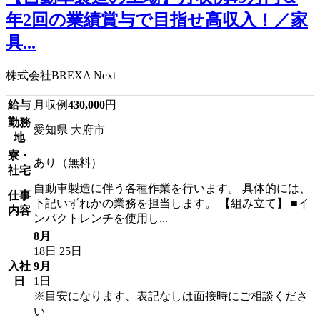
年2回の業績賞与で目指せ高収入！／家
具...
株式会社BREXA Next
給与
月収例
430,000
円
勤務
愛知県 大府市
地
寮・
あり（無料）
社宅
自動車製造に伴う各種作業を行います。 具体的には、
仕事
下記いずれかの業務を担当します。 【組み立て】 ■イ
内容
ンパクトレンチを使用し...
8月
18日
25日
入社
9月
日
1日
※目安になります、表記なしは面接時にご相談くださ
い