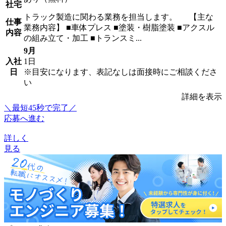
社宅
トラック製造に関わる業務を担当します。 【主な
仕事
業務内容】 ■車体プレス ■塗装・樹脂塗装 ■アクスル
内容
の組み立て・加工 ■トランスミ...
9月
入社
1日
日
※目安になります、表記なしは面接時にご相談くださ
い
詳細を表示
＼最短45秒で完了／
応募へ進む
詳しく
見る