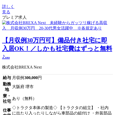
詳しく
見る
プレミア求人
【月収例30万円可】備品付き社宅に即
入居OK！／しかも社宅費はずっと無料
♪...
株式会社BREXA Next
給与
月収例
300,000
円
勤務
大阪府 堺市
地
寮・
あり（無料）
社宅
◇トラクタ本体の製造◇ 【トラクタの組立】 ・社内
仕事
に出たり入ったりしながら車部品の組付け ・外装部品