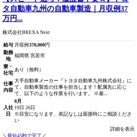
タ自動車九州の自動車製造｜月収例37
万円...
株式会社BREXA Next
給与
月収例
370,000
円
勤務
福岡県 宮若市
地
寮・
あり（無料）
社宅
大手自動車メーカー『トヨタ自動車九州株式会社』に
仕事
て、自動車製造の仕事を担当します！配属先に応じ
内容
て、以下のような作業を行います。 ※雇...
8月
入社
19日
26日
日
※目安になります、表記なしは面接時にご相談くださ
い
詳細を表示
＼最短45秒で完了／