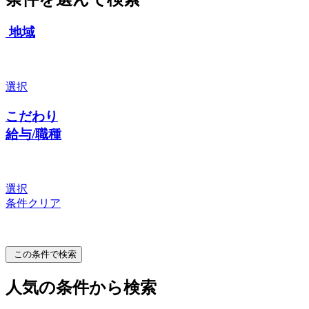
地域
選択
こだわり
給与/職種
選択
条件クリア
この条件で検索
人気の条件から検索