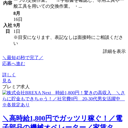
ーツの交換作業。 →手順書を確認し、専用工具や一
内容
般工具を用いての交換作業。 ・...
8月
16日
入社
9月
日
1日
※目安になります、表記なしは面接時にご相談くださ
い
詳細を表示
＼最短45秒で完了／
応募へ進む
詳しく
見る
プレミア求人
＼高時給1,800円でガッツリ稼ぐ！／電
子部品の機械オペレーター／家賃タ