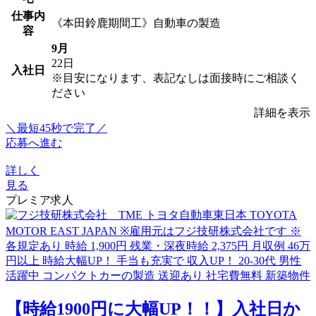
仕事内
《本田鈴鹿期間工》自動車の製造
容
9月
22日
入社日
※目安になります、表記なしは面接時にご相談く
ださい
詳細を表示
＼最短45秒で完了／
応募へ進む
詳しく
見る
プレミア求人
【時給1900円に大幅UP！！】入社日か