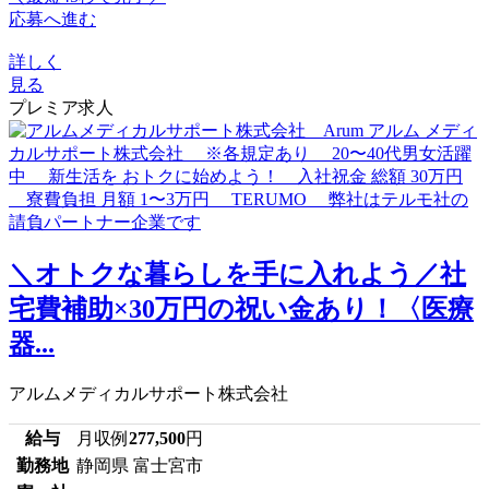
応募へ進む
詳しく
見る
プレミア求人
＼オトクな暮らしを手に入れよう／社
宅費補助×30万円の祝い金あり！〈医療
器...
アルムメディカルサポート株式会社
給与
月収例
277,500
円
勤務地
静岡県 富士宮市