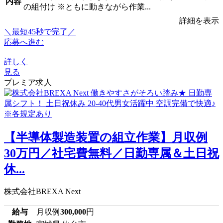
内容
の組付け ※ともに動きながら作業...
詳細を表示
＼最短45秒で完了／
応募へ進む
詳しく
見る
プレミア求人
【半導体製造装置の組立作業】月収例
30万円／社宅費無料／日勤専属＆土日祝
休...
株式会社BREXA Next
給与
月収例
300,000
円