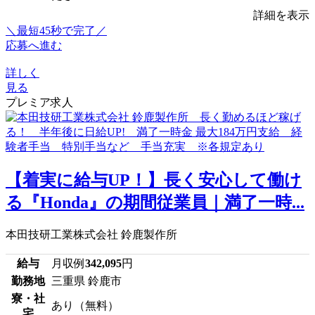
詳細を表示
＼最短45秒で完了／
応募へ進む
詳しく
見る
プレミア求人
【着実に給与UP！】長く安心して働け
る『Honda』の期間従業員｜満了一時...
本田技研工業株式会社 鈴鹿製作所
給与
月収例
342,095
円
勤務地
三重県 鈴鹿市
寮・社
あり（無料）
宅