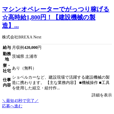
マシンオペレーターでがっつり稼げる
☆高時給1,800円！【建設機械の製
造】...
株式会社BREXA Next
給与
月収例
420,000
円
勤務
茨城県 土浦市
地
寮・
あり（無料）
社宅
ショベルカーなど、建設現場で活躍する建設機械の製
仕事
造に携わります。 【主な業務内容】 ■機械操作 ■工具
内容
を使用した組立・組付作...
詳細を表示
＼最短45秒で完了／
応募へ進む