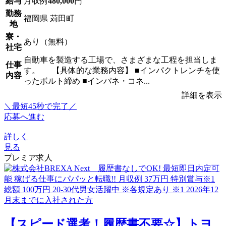
給与
月収例
480,000
円
勤務
福岡県 苅田町
地
寮・
あり（無料）
社宅
自動車を製造する工場で、さまざまな工程を担当しま
仕事
す。 【具体的な業務内容】 ■インパクトレンチを使
内容
ったボルト締め ■インパネ・コネ...
詳細を表示
＼最短45秒で完了／
応募へ進む
詳しく
見る
プレミア求人
【スピード選考！履歴書不要☆】トヨ