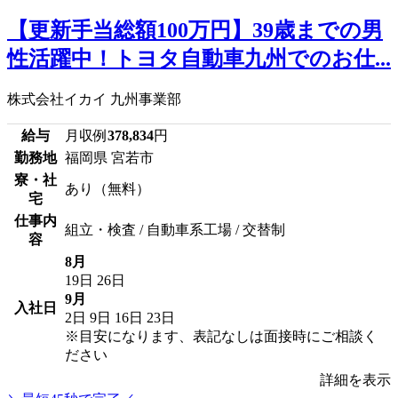
【更新手当総額100万円】39歳までの男
性活躍中！トヨタ自動車九州でのお仕...
株式会社イカイ 九州事業部
給与
月収例
378,834
円
勤務地
福岡県 宮若市
寮・社
あり（無料）
宅
仕事内
組立・検査 / 自動車系工場 / 交替制
容
8月
19日
26日
9月
入社日
2日
9日
16日
23日
※目安になります、表記なしは面接時にご相談く
ださい
詳細を表示