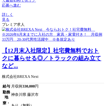
＼最短45秒で完了／
応募へ進む
詳しく
見る
プレミア求人
【12月末入社限定】社宅費無料でおト
クに暮らせる◎／トラックの組み立て
など...
株式会社BREXA Next
給与
月収例
330,000
円
勤務
神奈川県 藤沢市
地
寮・
あり（無料）