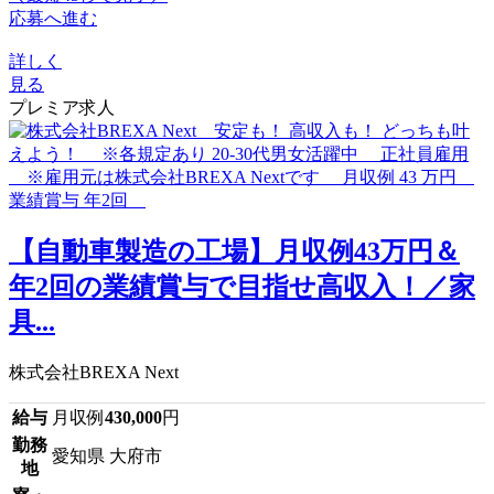
応募へ進む
詳しく
見る
プレミア求人
【自動車製造の工場】月収例43万円＆
年2回の業績賞与で目指せ高収入！／家
具...
株式会社BREXA Next
給与
月収例
430,000
円
勤務
愛知県 大府市
地