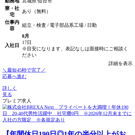
勤務地
宮城県 仙台市
寮・社
あり（無料）
宅
仕事内
組立・検査 / 電子部品系工場 / 日勤
容
8月
17日
入社日
※目安になります、表記なしは面接時にご相談く
ださい
詳細を表示
＼最短45秒で完了／
応募へ進む
詳しく
見る
プレミア求人
【年間休日190日◎1年の半分以上がお