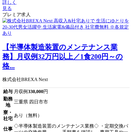
詳しく
見る
プレミア求人
【半導体製造装置のメンテナンス業
務】月収例32万円以上／1食200円～の
格...
株式会社BREXA Next
給与
月収例
330,000
円
勤務
三重県 四日市市
地
寮・
あり（無料）
社宅
◇半導体製造装置のメンテナンス業務◇ ・定期交換パ
仕事