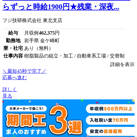
らずっと時給1900円★残業・深夜...
フジ技研株式会社 東北支店
給与
月収例
462,375
円
勤務地
岩手県 金ケ崎町
寮・社宅
あり（無料）
仕事内容
樹脂製品の組立・加工 / 自動車系工場 / 交替制
詳細を表示
＼最短45秒で完了／
応募へ進む
詳しく
見る