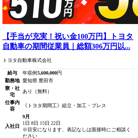
【手当が充実！祝い金100万円】トヨタ
自動車の期間従業員｜総額306万円以...
トヨタ自動車株式会社
給与
年収例
5,600,000
円
勤務地
愛知県 豊田市
寮・社
あり（無料）
宅
仕事内
《トヨタ期間工》組立・加工・プレス
容
9月
1日
8日
15日
22日
入社日
※目安になります、表記なしは面接時にご相談く
ださい