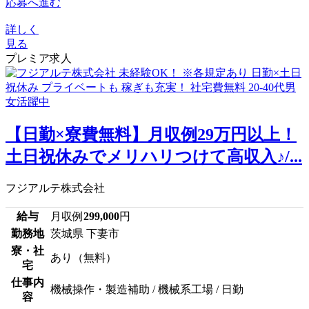
応募へ進む
詳しく
見る
プレミア求人
【日勤×寮費無料】月収例29万円以上！
土日祝休みでメリハリつけて高収入♪/...
フジアルテ株式会社
給与
月収例
299,000
円
勤務地
茨城県 下妻市
寮・社
あり（無料）
宅
仕事内
機械操作・製造補助 / 機械系工場 / 日勤
容