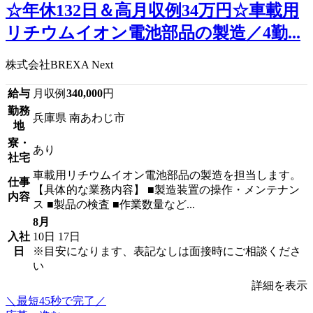
☆年休132日＆高月収例34万円☆車載用
リチウムイオン電池部品の製造／4勤...
株式会社BREXA Next
給与
月収例
340,000
円
勤務
兵庫県 南あわじ市
地
寮・
あり
社宅
車載用リチウムイオン電池部品の製造を担当します。
仕事
【具体的な業務内容】 ■製造装置の操作・メンテナン
内容
ス ■製品の検査 ■作業数量など...
8月
入社
10日
17日
日
※目安になります、表記なしは面接時にご相談くださ
い
詳細を表示
＼最短45秒で完了／