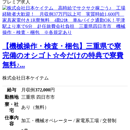
プレミア求人
【機械操作・検査・梱包】三重県で寮
完備のオシゴト☆今だけの特典で寮費
無料♪...
株式会社日本ケイテム
給与
月収例
372,000
円
勤務地
三重県 四日市市
寮・社
あり（無料）
宅
仕事内
加工・機械オペレーター / 家電系工場 / 交替制
容