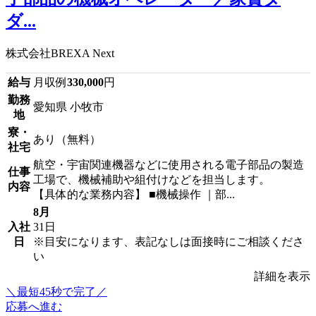
ダ...
株式会社BREXA Next
給与
月収例
330,000
円
勤務
愛知県 小牧市
地
寮・
あり（無料）
社宅
航空・宇宙関連機器などに使用される電子部品の製造
仕事
工場で、機械補助や組付けなどを担当します。
内容
【具体的な業務内容】 ■機械操作 ｜部...
8月
入社
31日
日
※目安になります、表記なしは面接時にご相談くださ
い
詳細を表示
＼最短45秒で完了／
応募へ進む