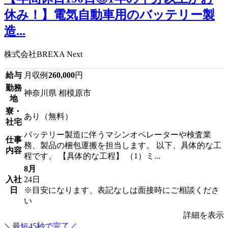
休み！】電気自動車用のバッテリー製
造...
株式会社BREXA Next
給与
月収例
260,000
円
勤務
神奈川県 相模原市
地
寮・
あり（無料）
社宅
バッテリー製造に伴うマシンオペレーターや検査業
仕事
務、製品の梱包運搬を担当します。 以下、具体的な工
内容
程です。 【具体的な工程】 （1）ミ...
8月
入社
24日
日
※目安になります、表記なしは面接時にご相談くださ
い
詳細を表示
＼最短45秒で完了／