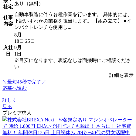
寮・
あり（無料）
社宅
自動車製造に伴う各種作業を行います。 具体的には、
仕事
下記いずれかの業務を担当します。 【組み立て】 ■イ
内容
ンパクトレンチを使用し...
8月
18日
25日
入社
9月
日
1日
※目安になります、表記なしは面接時にご相談くださ
い
詳細を表示
＼最短45秒で完了／
応募へ進む
詳しく
見る
プレミア求人