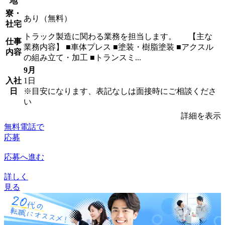
地
寮・
あり（無料）
社宅
トラック製造に関わる業務を担当します。 【主な
仕事
業務内容】 ■車体プレス ■塗装・樹脂塗装 ■アクスル
内容
の組み立て・加工 ■トランスミ...
9月
入社
1日
日
※目安になります、表記なしは面接時にご相談くださ
い
詳細を表示
無料電話で
応募
応募へ進む
詳しく
見る