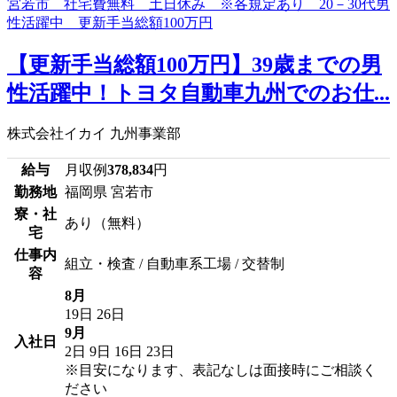
【更新手当総額100万円】39歳までの男
性活躍中！トヨタ自動車九州でのお仕...
株式会社イカイ 九州事業部
給与
月収例
378,834
円
勤務地
福岡県 宮若市
寮・社
あり（無料）
宅
仕事内
組立・検査 / 自動車系工場 / 交替制
容
8月
19日
26日
9月
入社日
2日
9日
16日
23日
※目安になります、表記なしは面接時にご相談く
ださい