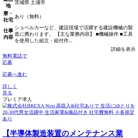
茨城県 土浦市
地
寮・
あり（無料）
社宅
ショベルカーなど、建設現場で活躍する建設機械の製
仕事
造に携わります。 【主な業務内容】 ■機械操作 ■工具
内容
を使用した組立・組付作...
詳細を表示
無料電話で
応募
応募へ進む
詳しく
見る
プレミア求人
【半導体製造装置のメンテナンス業