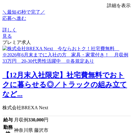
詳細を表示
＼最短45秒で完了／
応募へ進む
詳しく
見る
プレミア求人
【12月末入社限定】社宅費無料でおト
クに暮らせる◎／トラックの組み立て
など...
株式会社BREXA Next
給与
月収例
330,000
円
勤務
神奈川県 藤沢市