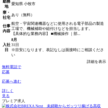
勤務
愛知県 小牧市
地
寮・
あり（無料）
社宅
航空・宇宙関連機器などに使用される電子部品の製造
仕事
工場で、機械補助や組付けなどを担当します。
内容
【具体的な業務内容】 ■機械操作 ｜部...
8月
入社
31日
日
※目安になります、表記なしは面接時にご相談くださ
い
詳細を表示
無料電話で
応募
応募へ進む
詳しく
見る
プレミア求人