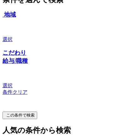
地域
選択
こだわり
給与/職種
選択
条件クリア
この条件で検索
人気の条件から検索