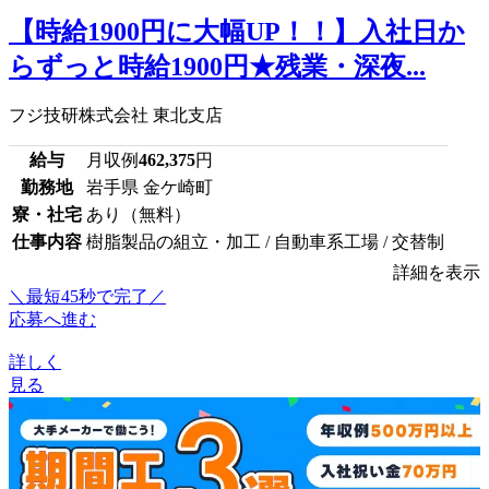
【時給1900円に大幅UP！！】入社日か
らずっと時給1900円★残業・深夜...
フジ技研株式会社 東北支店
給与
月収例
462,375
円
勤務地
岩手県 金ケ崎町
寮・社宅
あり（無料）
仕事内容
樹脂製品の組立・加工 / 自動車系工場 / 交替制
詳細を表示
＼最短45秒で完了／
応募へ進む
詳しく
見る