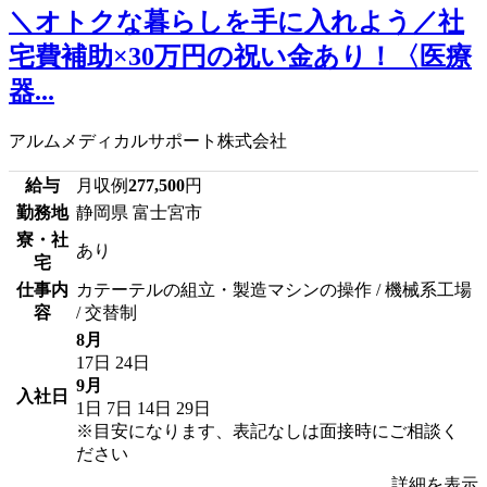
＼オトクな暮らしを手に入れよう／社
宅費補助×30万円の祝い金あり！〈医療
器...
アルムメディカルサポート株式会社
給与
月収例
277,500
円
勤務地
静岡県 富士宮市
寮・社
あり
宅
仕事内
カテーテルの組立・製造マシンの操作 / 機械系工場
容
/ 交替制
8月
17日
24日
9月
入社日
1日
7日
14日
29日
※目安になります、表記なしは面接時にご相談く
ださい
詳細を表示