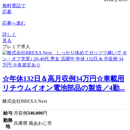
無料電話で
応募
応募へ進む
詳しく
見る
プレミア求人
☆年休132日＆高月収例34万円☆車載用
リチウムイオン電池部品の製造／4勤...
株式会社BREXA Next
給与
月収例
340,000
円
勤務
兵庫県 南あわじ市
地