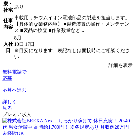
寮・
あり
社宅
車載用リチウムイオン電池部品の製造を担当します。
仕事
【具体的な業務内容】 ■製造装置の操作・メンテナン
内容
ス ■製品の検査 ■作業数量など...
8月
入社
10日
17日
日
※目安になります、表記なしは面接時にご相談くださ
い
詳細を表示
無料電話で
応募
応募へ進む
詳しく
見る
プレミア求人