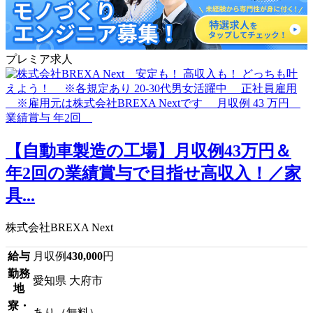
プレミア求人
【自動車製造の工場】月収例43万円＆
年2回の業績賞与で目指せ高収入！／家
具...
株式会社BREXA Next
給与
月収例
430,000
円
勤務
愛知県 大府市
地
寮・
あり（無料）