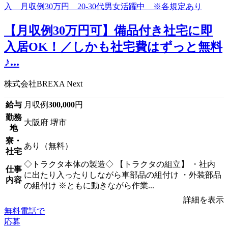
【月収例30万円可】備品付き社宅に即
入居OK！／しかも社宅費はずっと無料
♪...
株式会社BREXA Next
給与
月収例
300,000
円
勤務
大阪府 堺市
地
寮・
あり（無料）
社宅
◇トラクタ本体の製造◇ 【トラクタの組立】 ・社内
仕事
に出たり入ったりしながら車部品の組付け ・外装部品
内容
の組付け ※ともに動きながら作業...
詳細を表示
無料電話で
応募