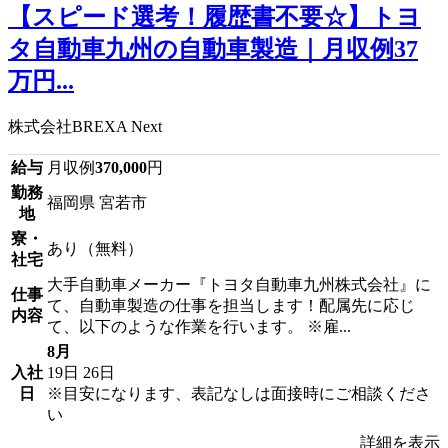
【スピード選考！履歴書不要☆】トヨ
タ自動車九州の自動車製造｜月収例37
万円...
株式会社BREXA Next
給与
月収例
370,000
円
勤務
福岡県 宮若市
地
寮・
あり（無料）
社宅
大手自動車メーカー『トヨタ自動車九州株式会社』に
仕事
て、自動車製造の仕事を担当します！配属先に応じ
内容
て、以下のような作業を行います。 ※雇...
8月
入社
19日
26日
日
※目安になります、表記なしは面接時にご相談くださ
い
詳細を表示