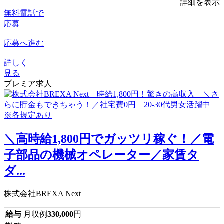
詳細を表示
無料電話で
応募
応募へ進む
詳しく
見る
プレミア求人
＼高時給1,800円でガッツリ稼ぐ！／電
子部品の機械オペレーター／家賃タ
ダ...
株式会社BREXA Next
給与
月収例
330,000
円