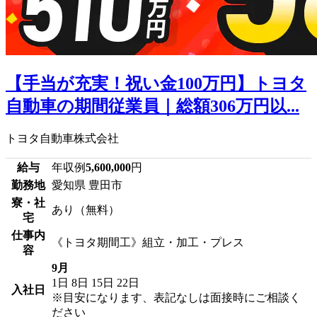
【手当が充実！祝い金100万円】トヨタ
自動車の期間従業員｜総額306万円以...
トヨタ自動車株式会社
給与
年収例
5,600,000
円
勤務地
愛知県 豊田市
寮・社
あり（無料）
宅
仕事内
《トヨタ期間工》組立・加工・プレス
容
9月
1日
8日
15日
22日
入社日
※目安になります、表記なしは面接時にご相談く
ださい