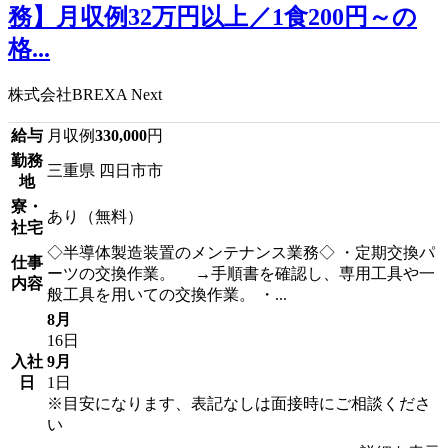
務】月収例32万円以上／1食200円～の
格...
株式会社BREXA Next
給与
月収例
330,000
円
勤務
三重県 四日市市
地
寮・
あり（無料）
社宅
◇半導体製造装置のメンテナンス業務◇ ・定期交換パ
仕事
ーツの交換作業。 →手順書を確認し、専用工具や一
内容
般工具を用いての交換作業。 ・...
8月
16日
入社
9月
日
1日
※目安になります、表記なしは面接時にご相談くださ
い