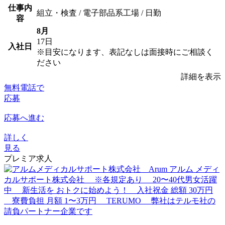
仕事内
組立・検査 / 電子部品系工場 / 日勤
容
8月
17日
入社日
※目安になります、表記なしは面接時にご相談く
ださい
詳細を表示
無料電話で
応募
応募へ進む
詳しく
見る
プレミア求人