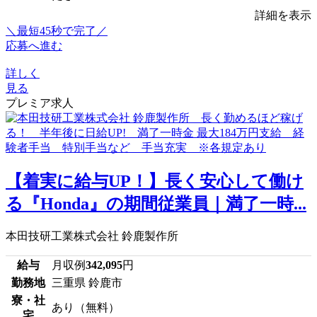
詳細を表示
＼最短45秒で完了／
応募へ進む
詳しく
見る
プレミア求人
【着実に給与UP！】長く安心して働け
る『Honda』の期間従業員｜満了一時...
本田技研工業株式会社 鈴鹿製作所
給与
月収例
342,095
円
勤務地
三重県 鈴鹿市
寮・社
あり（無料）
宅