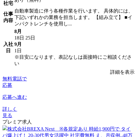
社宅
自動車製造に伴う各種作業を行います。 具体的には、
仕事
下記いずれかの業務を担当します。 【組み立て】 ■イ
内容
ンパクトレンチを使用し...
8月
18日
25日
入社
9月
日
1日
※目安になります、表記なしは面接時にご相談くださ
い
詳細を表示
無料電話で
応募
応募へ進む
詳しく
見る
プレミア求人