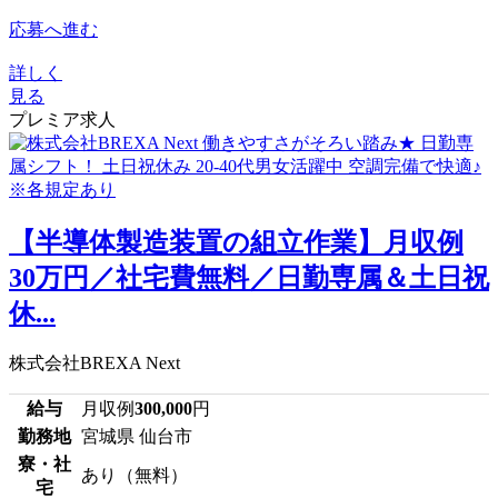
応募へ進む
詳しく
見る
プレミア求人
【半導体製造装置の組立作業】月収例
30万円／社宅費無料／日勤専属＆土日祝
休...
株式会社BREXA Next
給与
月収例
300,000
円
勤務地
宮城県 仙台市
寮・社
あり（無料）
宅