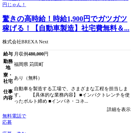
驚きの高時給！時給1,900円でガツガツ
稼げる！【自動車製造】社宅費無料＆...
株式会社BREXA Next
給与
月収例
480,000
円
勤務
福岡県 苅田町
地
寮・
あり（無料）
社宅
自動車を製造する工場で、さまざまな工程を担当しま
仕事
す。 【具体的な業務内容】 ■インパクトレンチを使
内容
ったボルト締め ■インパネ・コネ...
詳細を表示
無料電話で
応募