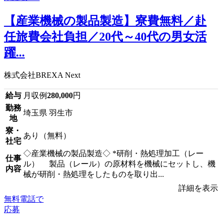
【産業機械の製品製造】寮費無料／赴
任旅費会社負担／20代～40代の男女活
躍...
株式会社BREXA Next
給与
月収例
280,000
円
勤務
埼玉県 羽生市
地
寮・
あり（無料）
社宅
◇産業機械の製品製造◇ *研削・熱処理加工（レー
仕事
ル） 製品（レール）の原材料を機械にセットし、機
内容
械が研削・熱処理をしたものを取り出...
詳細を表示
無料電話で
応募