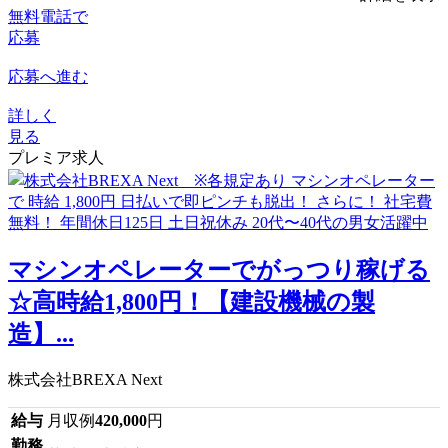
無料電話で
応募
応募へ進む
詳しく
見る
プレミア求人
マシンオペレーターでがっつり稼げる
☆高時給1,800円！【建設機械の製
造】...
株式会社BREXA Next
給与
月収例
420,000
円
勤務