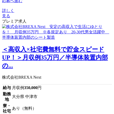
応募へ進む
詳しく
見る
プレミア求人
＜高収入×社宅費無料で貯金スピード
UP！＞月収例35万円／半導体装置内部
の...
株式会社BREXA Next
給与
月収例
350,000
円
勤務
大分県 中津市
地
寮・
あり（無料）
社宅