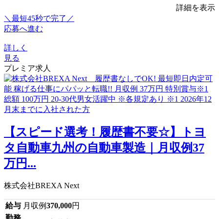
詳細を表示
＼最短45秒で完了／
応募へ進む
詳しく
見る
プレミア求人
【スピード選考！履歴書不要☆】トヨ
タ自動車九州の自動車製造｜月収例37
万円...
株式会社BREXA Next
給与
月収例
370,000
円
勤務