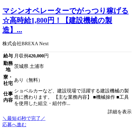
マシンオペレーターでがっつり稼げる
☆高時給1,800円！【建設機械の製
造】...
株式会社BREXA Next
給与
月収例
420,000
円
勤務
茨城県 土浦市
地
寮・
あり（無料）
社宅
ショベルカーなど、建設現場で活躍する建設機械の製
仕事
造に携わります。 【主な業務内容】 ■機械操作 ■工具
内容
を使用した組立・組付作...
詳細を表示
＼最短45秒で完了／
応募へ進む