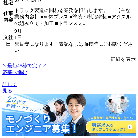
社宅
トラック製造に関わる業務を担当します。 【主な
仕事
業務内容】 ■車体プレス ■塗装・樹脂塗装 ■アクスル
内容
の組み立て・加工 ■トランスミ...
9月
入社
1日
日
※目安になります、表記なしは面接時にご相談くださ
い
詳細を表示
＼最短45秒で完了／
応募へ進む
詳しく
見る