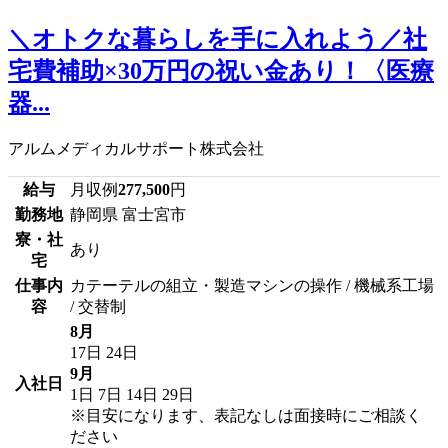
＼オトクな暮らしを手に入れよう／社
宅費補助×30万円の祝い金あり！〈医療
器...
アルムメディカルサポート株式会社
給与
月収例
277,500
円
勤務地
静岡県 富士宮市
寮・社
あり
宅
仕事内
カテーテルの組立・製造マシンの操作 / 機械系工場
容
/ 交替制
8月
17日
24日
9月
入社日
1日
7日
14日
29日
※目安になります、表記なしは面接時にご相談く
ださい