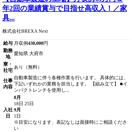
年2回の業績賞与で目指せ高収入！／家
具...
株式会社BREXA Next
給与
月収例
430,000
円
勤務
愛知県 大府市
地
寮・
あり（無料）
社宅
自動車製造に伴う各種作業を行います。 具体的には、
仕事
下記いずれかの業務を担当します。 【組み立て】 ■イ
内容
ンパクトレンチを使用し...
8月
18日
25日
入社
9月
日
1日
※目安になります、表記なしは面接時にご相談くださ
い