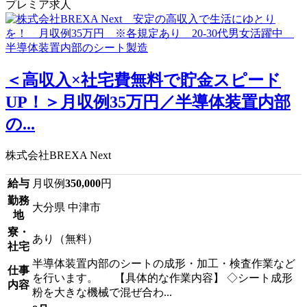
プレミア求人
＜高収入×社宅費無料で貯金スピード
UP！＞月収例35万円／半導体装置内部
の...
株式会社BREXA Next
給与
月収例
350,000
円
勤務
大分県 中津市
地
寮・
あり（無料）
社宅
半導体装置内部のシートの成形・加工・検査作業など
仕事
を行います。 【具体的な作業内容】 ◇シート成形
内容
粉を大きな機械で混ぜ合わ...