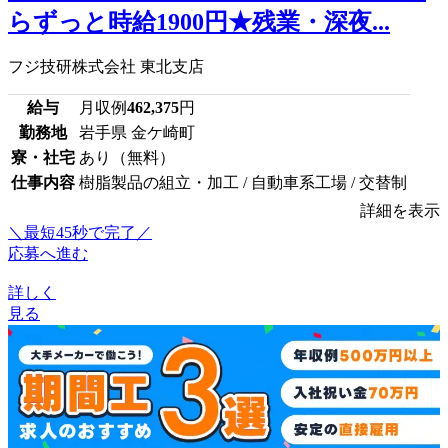
らずっと時給1900円★残業・深夜...
フジ技研株式会社 東北支店
給与
月収例
462,375
円
勤務地
岩手県 金ケ崎町
寮・社宅
あり（無料）
仕事内容
樹脂製品の組立・加工 / 自動車系工場 / 交替制
詳細を表示
＼最短45秒で完了／
応募へ進む
詳しく
見る