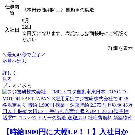
仕事内
《本田鈴鹿期間工》自動車の製造
容
9月
22日
入社日
※目安になります、表記なしは面接時にご相談く
ださい
詳細を表示
＼最短45秒で完了／
応募へ進む
詳しく
見る
プレミア求人
【時給1900円に大幅UP！！】入社日か