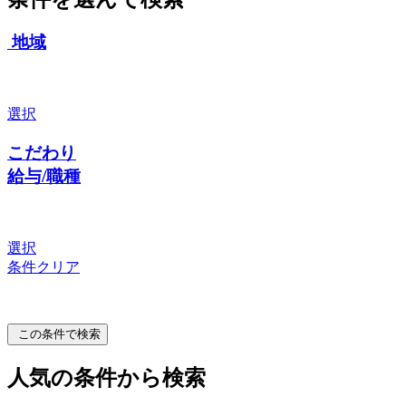
地域
選択
こだわり
給与/職種
選択
条件クリア
この条件で検索
人気の条件から検索