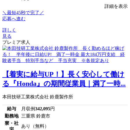
詳細を表示
＼最短45秒で完了／
応募へ進む
詳しく
見る
プレミア求人
【着実に給与UP！】長く安心して働け
る『Honda』の期間従業員｜満了一時...
本田技研工業株式会社 鈴鹿製作所
給与
月収例
342,095
円
勤務地
三重県 鈴鹿市
寮・社
あり（無料）
宅