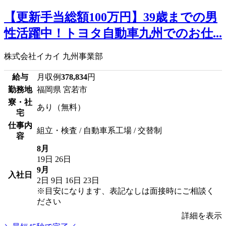
【更新手当総額100万円】39歳までの男
性活躍中！トヨタ自動車九州でのお仕...
株式会社イカイ 九州事業部
給与
月収例
378,834
円
勤務地
福岡県 宮若市
寮・社
あり（無料）
宅
仕事内
組立・検査 / 自動車系工場 / 交替制
容
8月
19日
26日
9月
入社日
2日
9日
16日
23日
※目安になります、表記なしは面接時にご相談く
ださい
詳細を表示