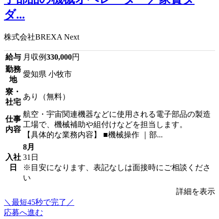
ダ...
株式会社BREXA Next
給与
月収例
330,000
円
勤務
愛知県 小牧市
地
寮・
あり（無料）
社宅
航空・宇宙関連機器などに使用される電子部品の製造
仕事
工場で、機械補助や組付けなどを担当します。
内容
【具体的な業務内容】 ■機械操作 ｜部...
8月
入社
31日
日
※目安になります、表記なしは面接時にご相談くださ
い
詳細を表示
＼最短45秒で完了／
応募へ進む