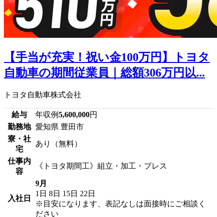
【手当が充実！祝い金100万円】トヨタ
自動車の期間従業員｜総額306万円以...
トヨタ自動車株式会社
給与
年収例
5,600,000
円
勤務地
愛知県 豊田市
寮・社
あり（無料）
宅
仕事内
《トヨタ期間工》組立・加工・プレス
容
9月
1日
8日
15日
22日
入社日
※目安になります、表記なしは面接時にご相談く
ださい