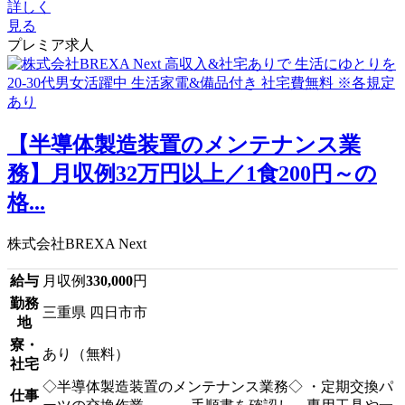
詳しく
見る
プレミア求人
【半導体製造装置のメンテナンス業
務】月収例32万円以上／1食200円～の
格...
株式会社BREXA Next
給与
月収例
330,000
円
勤務
三重県 四日市市
地
寮・
あり（無料）
社宅
◇半導体製造装置のメンテナンス業務◇ ・定期交換パ
仕事