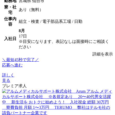
勤務地
宮城県 仙台市
寮・社
あり（無料）
宅
仕事内
組立・検査 / 電子部品系工場 / 日勤
容
8月
17日
入社日
※目安になります、表記なしは面接時にご相談く
ださい
詳細を表示
＼最短45秒で完了／
応募へ進む
詳しく
見る
プレミア求人