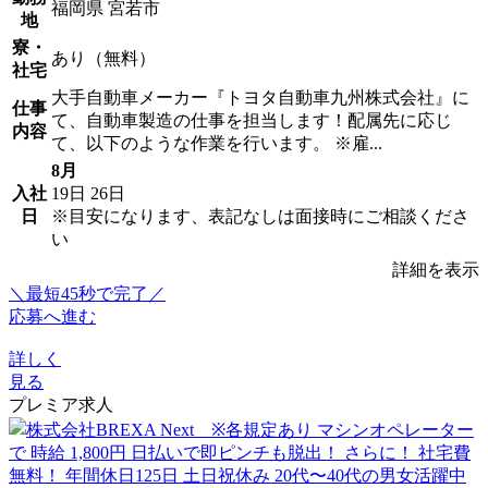
福岡県 宮若市
地
寮・
あり（無料）
社宅
大手自動車メーカー『トヨタ自動車九州株式会社』に
仕事
て、自動車製造の仕事を担当します！配属先に応じ
内容
て、以下のような作業を行います。 ※雇...
8月
入社
19日
26日
日
※目安になります、表記なしは面接時にご相談くださ
い
詳細を表示
＼最短45秒で完了／
応募へ進む
詳しく
見る
プレミア求人