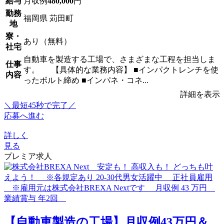
給与
月収例
480,000
円
勤務
福岡県 苅田町
地
寮・
あり（無料）
社宅
自動車を製造する工場で、さまざまな工程を担当しま
仕事
す。 【具体的な業務内容】 ■インパクトレンチを使
内容
ったボルト締め ■インパネ・コネ...
詳細を表示
＼最短45秒で完了／
応募へ進む
詳しく
見る
プレミア求人
【自動車製造の工場】月収例43万円＆