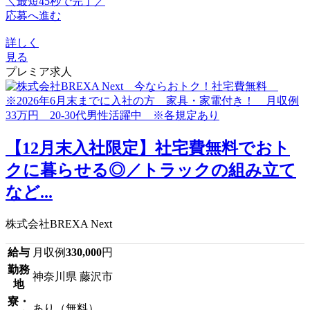
＼最短45秒で完了／
応募へ進む
詳しく
見る
プレミア求人
【12月末入社限定】社宅費無料でおト
クに暮らせる◎／トラックの組み立て
など...
株式会社BREXA Next
給与
月収例
330,000
円
勤務
神奈川県 藤沢市
地
寮・
あり（無料）