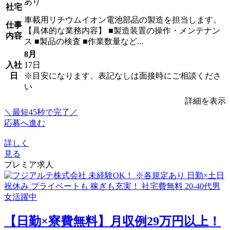
あり
社宅
車載用リチウムイオン電池部品の製造を担当します。
仕事
【具体的な業務内容】 ■製造装置の操作・メンテナン
内容
ス ■製品の検査 ■作業数量など...
8月
入社
17日
日
※目安になります、表記なしは面接時にご相談くださ
い
詳細を表示
＼最短45秒で完了／
応募へ進む
詳しく
見る
プレミア求人
【日勤×寮費無料】月収例29万円以上！