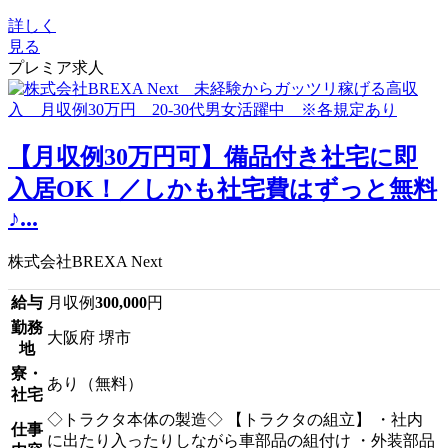
詳しく
見る
プレミア求人
【月収例30万円可】備品付き社宅に即
入居OK！／しかも社宅費はずっと無料
♪...
株式会社BREXA Next
給与
月収例
300,000
円
勤務
大阪府 堺市
地
寮・
あり（無料）
社宅
◇トラクタ本体の製造◇ 【トラクタの組立】 ・社内
仕事
に出たり入ったりしながら車部品の組付け ・外装部品