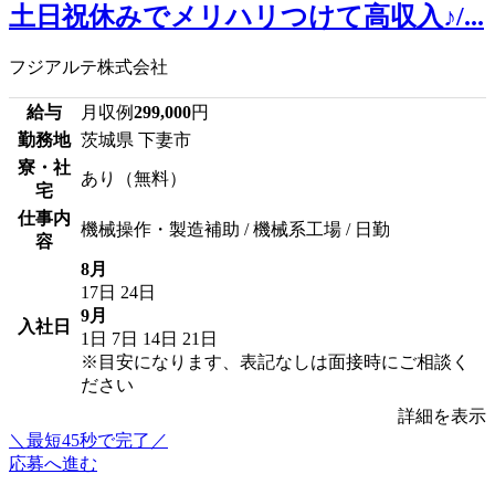
土日祝休みでメリハリつけて高収入♪/...
フジアルテ株式会社
給与
月収例
299,000
円
勤務地
茨城県 下妻市
寮・社
あり（無料）
宅
仕事内
機械操作・製造補助 / 機械系工場 / 日勤
容
8月
17日
24日
9月
入社日
1日
7日
14日
21日
※目安になります、表記なしは面接時にご相談く
ださい
詳細を表示
＼最短45秒で完了／
応募へ進む