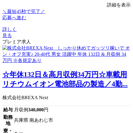
詳細を表示
＼最短45秒で完了／
応募へ進む
詳しく
見る
プレミア求人
☆年休132日＆高月収例34万円☆車載用
リチウムイオン電池部品の製造／4勤...
株式会社BREXA Next
給与
月収例
340,000
円
勤務
兵庫県 南あわじ市
地
寮・