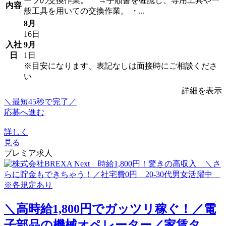
ーツの交換作業。 →手順書を確認し、専用工具や一
内容
般工具を用いての交換作業。 ・...
8月
16日
入社
9月
日
1日
※目安になります、表記なしは面接時にご相談くださ
い
詳細を表示
＼最短45秒で完了／
応募へ進む
詳しく
見る
プレミア求人
＼高時給1,800円でガッツリ稼ぐ！／電
子部品の機械オペレーター／家賃タ