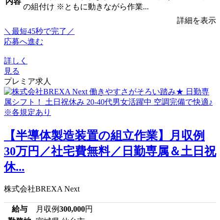
内容
の組付け ※ともに動きながら作業...
詳細を表示
＼最短45秒で完了／
応募へ進む
詳しく
見る
プレミア求人
【半導体製造装置の組立作業】月収例
30万円／社宅費無料／日勤専属＆土日祝
休...
株式会社BREXA Next
給与
月収例
300,000
円