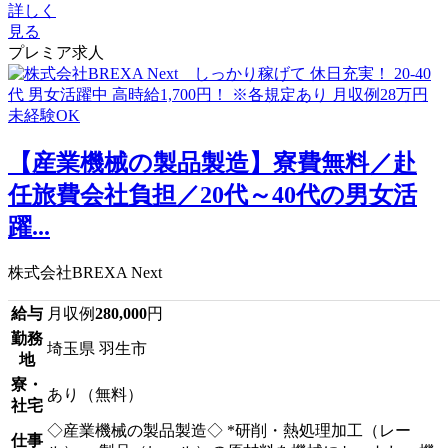
詳しく
見る
プレミア求人
【産業機械の製品製造】寮費無料／赴
任旅費会社負担／20代～40代の男女活
躍...
株式会社BREXA Next
給与
月収例
280,000
円
勤務
埼玉県 羽生市
地
寮・
あり（無料）
社宅
◇産業機械の製品製造◇ *研削・熱処理加工（レー
仕事