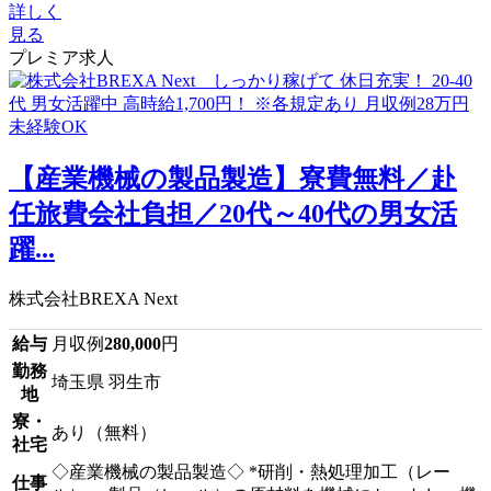
詳しく
見る
プレミア求人
【産業機械の製品製造】寮費無料／赴
任旅費会社負担／20代～40代の男女活
躍...
株式会社BREXA Next
給与
月収例
280,000
円
勤務
埼玉県 羽生市
地
寮・
あり（無料）
社宅
◇産業機械の製品製造◇ *研削・熱処理加工（レー
仕事