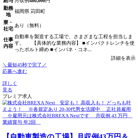
給与
月収例
480,000
円
勤務
福岡県 苅田町
地
寮・
あり（無料）
社宅
自動車を製造する工場で、さまざまな工程を担当しま
仕事
す。 【具体的な業務内容】 ■インパクトレンチを使
内容
ったボルト締め ■インパネ・コネ...
詳細を表示
＼最短45秒で完了／
応募へ進む
詳しく
見る
プレミア求人
【自動車製造の工場】月収例43万円＆