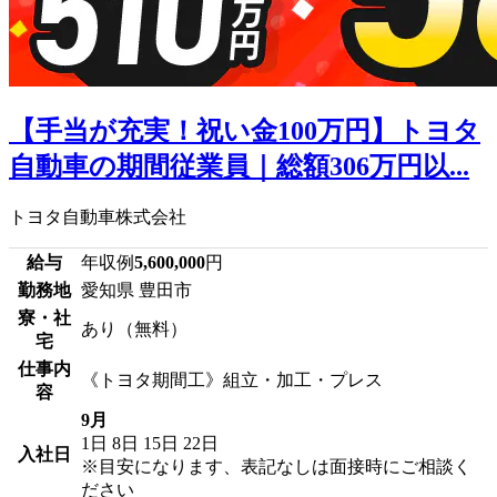
【手当が充実！祝い金100万円】トヨタ
自動車の期間従業員｜総額306万円以...
トヨタ自動車株式会社
給与
年収例
5,600,000
円
勤務地
愛知県 豊田市
寮・社
あり（無料）
宅
仕事内
《トヨタ期間工》組立・加工・プレス
容
9月
1日
8日
15日
22日
入社日
※目安になります、表記なしは面接時にご相談く
ださい