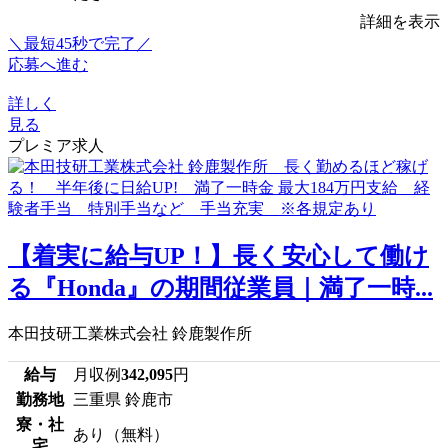
詳細を表示
＼最短45秒で完了／
応募へ進む
詳しく
見る
プレミア求人
【着実に給与UP！】長く安心して働け
る『Honda』の期間従業員｜満了一時...
本田技研工業株式会社 鈴鹿製作所
給与
月収例
342,095
円
勤務地
三重県 鈴鹿市
寮・社
あり（無料）
宅