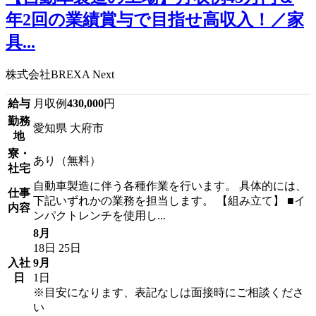
年2回の業績賞与で目指せ高収入！／家
具...
株式会社BREXA Next
給与
月収例
430,000
円
勤務
愛知県 大府市
地
寮・
あり（無料）
社宅
自動車製造に伴う各種作業を行います。 具体的には、
仕事
下記いずれかの業務を担当します。 【組み立て】 ■イ
内容
ンパクトレンチを使用し...
8月
18日
25日
入社
9月
日
1日
※目安になります、表記なしは面接時にご相談くださ
い