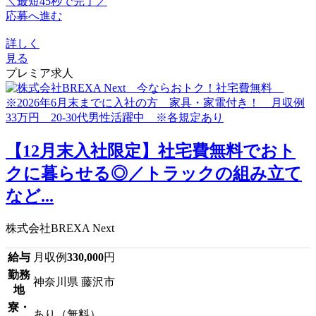
＼最短45秒で完了／
応募へ進む
詳しく
見る
プレミア求人
【12月末入社限定】社宅費無料でおト
クに暮らせる◎／トラックの組み立て
など...
株式会社BREXA Next
給与
月収例
330,000
円
勤務
神奈川県 藤沢市
地
寮・
あり（無料）