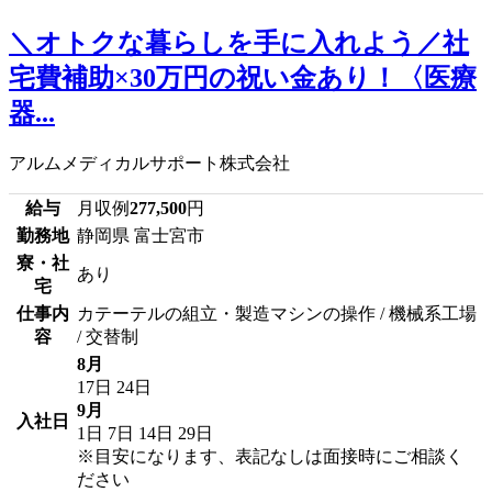
＼オトクな暮らしを手に入れよう／社
宅費補助×30万円の祝い金あり！〈医療
器...
アルムメディカルサポート株式会社
給与
月収例
277,500
円
勤務地
静岡県 富士宮市
寮・社
あり
宅
仕事内
カテーテルの組立・製造マシンの操作 / 機械系工場
容
/ 交替制
8月
17日
24日
9月
入社日
1日
7日
14日
29日
※目安になります、表記なしは面接時にご相談く
ださい