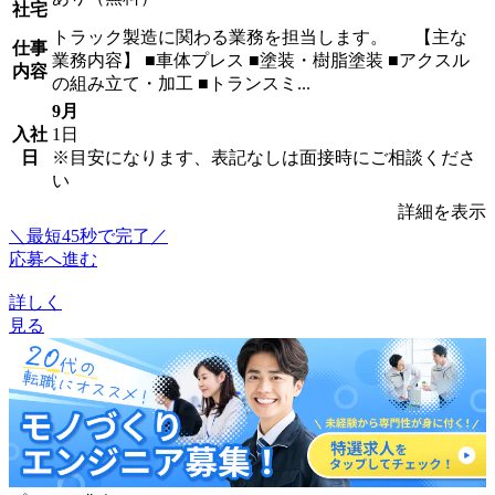
社宅
トラック製造に関わる業務を担当します。 【主な
仕事
業務内容】 ■車体プレス ■塗装・樹脂塗装 ■アクスル
内容
の組み立て・加工 ■トランスミ...
9月
入社
1日
日
※目安になります、表記なしは面接時にご相談くださ
い
詳細を表示
＼最短45秒で完了／
応募へ進む
詳しく
見る