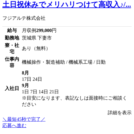
土日祝休みでメリハリつけて高収入♪/...
フジアルテ株式会社
給与
月収例
299,000
円
勤務地
茨城県 下妻市
寮・社
あり（無料）
宅
仕事内
機械操作・製造補助 / 機械系工場 / 日勤
容
8月
17日
24日
9月
入社日
1日
7日
14日
21日
※目安になります、表記なしは面接時にご相談く
ださい
詳細を表示
＼最短45秒で完了／
応募へ進む