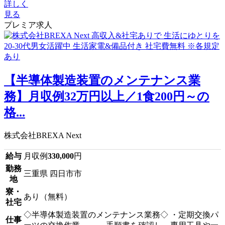
詳しく
見る
プレミア求人
【半導体製造装置のメンテナンス業
務】月収例32万円以上／1食200円～の
格...
株式会社BREXA Next
給与
月収例
330,000
円
勤務
三重県 四日市市
地
寮・
あり（無料）
社宅
◇半導体製造装置のメンテナンス業務◇ ・定期交換パ
仕事