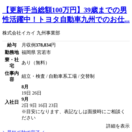
【更新手当総額100万円】39歳までの男
性活躍中！トヨタ自動車九州でのお仕...
株式会社イカイ 九州事業部
給与
月収例
378,834
円
勤務地
福岡県 宮若市
寮・社
あり（無料）
宅
仕事内
組立・検査 / 自動車系工場 / 交替制
容
8月
19日
26日
9月
入社日
2日
9日
16日
23日
※目安になります、表記なしは面接時にご相談く
ださい
詳細を表示