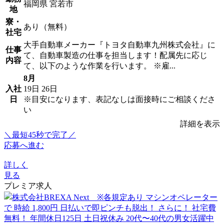
福岡県 宮若市
地
寮・
あり（無料）
社宅
大手自動車メーカー『トヨタ自動車九州株式会社』に
仕事
て、自動車製造の仕事を担当します！配属先に応じ
内容
て、以下のような作業を行います。 ※雇...
8月
入社
19日
26日
日
※目安になります、表記なしは面接時にご相談くださ
い
詳細を表示
＼最短45秒で完了／
応募へ進む
詳しく
見る
プレミア求人