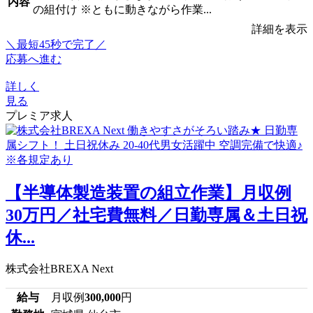
内容
の組付け ※ともに動きながら作業...
詳細を表示
＼最短45秒で完了／
応募へ進む
詳しく
見る
プレミア求人
【半導体製造装置の組立作業】月収例
30万円／社宅費無料／日勤専属＆土日祝
休...
株式会社BREXA Next
給与
月収例
300,000
円