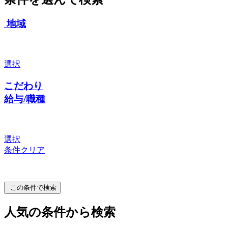
地域
選択
こだわり
給与/職種
選択
条件クリア
この条件で検索
人気の条件から検索