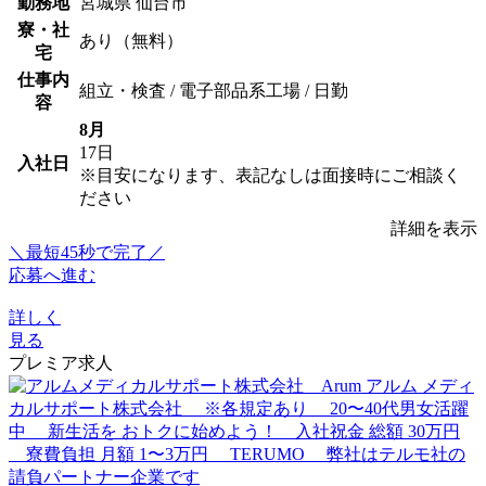
勤務地
宮城県 仙台市
寮・社
あり（無料）
宅
仕事内
組立・検査 / 電子部品系工場 / 日勤
容
8月
17日
入社日
※目安になります、表記なしは面接時にご相談く
ださい
詳細を表示
＼最短45秒で完了／
応募へ進む
詳しく
見る
プレミア求人