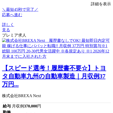
詳細を表示
＼最短45秒で完了／
応募へ進む
詳しく
見る
プレミア求人
【スピード選考！履歴書不要☆】トヨ
タ自動車九州の自動車製造｜月収例37
万円...
株式会社BREXA Next
給与
月収例
370,000
円
勤務