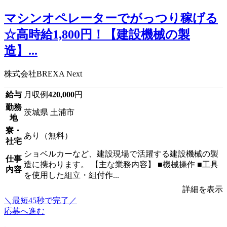
マシンオペレーターでがっつり稼げる
☆高時給1,800円！【建設機械の製
造】...
株式会社BREXA Next
給与
月収例
420,000
円
勤務
茨城県 土浦市
地
寮・
あり（無料）
社宅
ショベルカーなど、建設現場で活躍する建設機械の製
仕事
造に携わります。 【主な業務内容】 ■機械操作 ■工具
内容
を使用した組立・組付作...
詳細を表示
＼最短45秒で完了／
応募へ進む