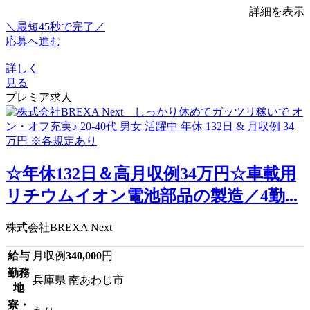
詳細を表示
＼最短45秒で完了／
応募へ進む
詳しく
見る
プレミア求人
☆年休132日＆高月収例34万円☆車載用
リチウムイオン電池部品の製造／4勤...
株式会社BREXA Next
給与
月収例
340,000
円
勤務
兵庫県 南あわじ市
地
寮・