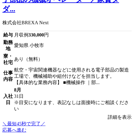
ダ...
株式会社BREXA Next
給与
月収例
330,000
円
勤務
愛知県 小牧市
地
寮・
あり（無料）
社宅
航空・宇宙関連機器などに使用される電子部品の製造
仕事
工場で、機械補助や組付けなどを担当します。
内容
【具体的な業務内容】 ■機械操作 ｜部...
8月
入社
31日
日
※目安になります、表記なしは面接時にご相談くださ
い
詳細を表示
＼最短45秒で完了／
応募へ進む