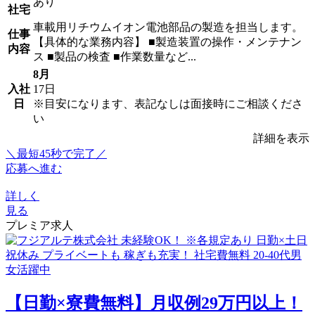
あり
社宅
車載用リチウムイオン電池部品の製造を担当します。
仕事
【具体的な業務内容】 ■製造装置の操作・メンテナン
内容
ス ■製品の検査 ■作業数量など...
8月
入社
17日
日
※目安になります、表記なしは面接時にご相談くださ
い
詳細を表示
＼最短45秒で完了／
応募へ進む
詳しく
見る
プレミア求人
【日勤×寮費無料】月収例29万円以上！