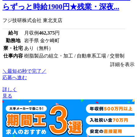
らずっと時給1900円★残業・深夜...
フジ技研株式会社 東北支店
給与
月収例
462,375
円
勤務地
岩手県 金ケ崎町
寮・社宅
あり（無料）
仕事内容
樹脂製品の組立・加工 / 自動車系工場 / 交替制
詳細を表示
＼最短45秒で完了／
応募へ進む
詳しく
見る