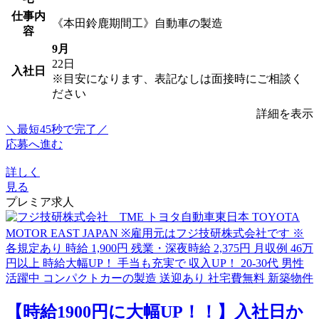
仕事内
《本田鈴鹿期間工》自動車の製造
容
9月
22日
入社日
※目安になります、表記なしは面接時にご相談く
ださい
詳細を表示
＼最短45秒で完了／
応募へ進む
詳しく
見る
プレミア求人
【時給1900円に大幅UP！！】入社日か