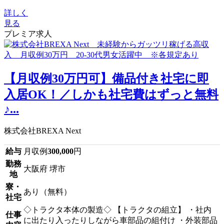
詳しく
見る
プレミア求人
【月収例30万円可】備品付き社宅に即
入居OK！／しかも社宅費はずっと無料
♪...
株式会社BREXA Next
給与
月収例
300,000
円
勤務
大阪府 堺市
地
寮・
あり（無料）
社宅
◇トラクタ本体の製造◇ 【トラクタの組立】 ・社内
仕事
に出たり入ったりしながら車部品の組付け ・外装部品