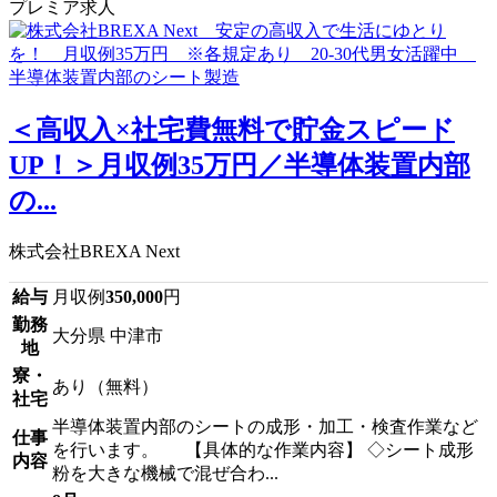
プレミア求人
＜高収入×社宅費無料で貯金スピード
UP！＞月収例35万円／半導体装置内部
の...
株式会社BREXA Next
給与
月収例
350,000
円
勤務
大分県 中津市
地
寮・
あり（無料）
社宅
半導体装置内部のシートの成形・加工・検査作業など
仕事
を行います。 【具体的な作業内容】 ◇シート成形
内容
粉を大きな機械で混ぜ合わ...