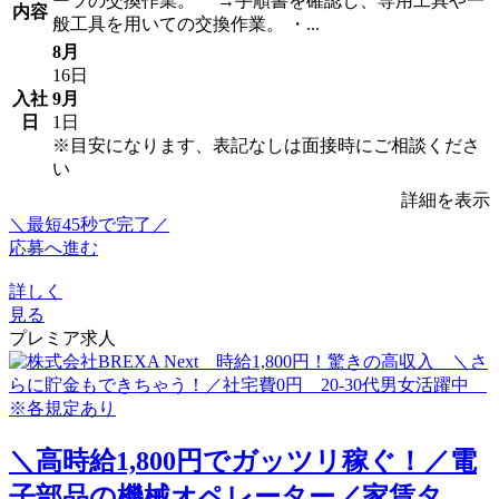
ーツの交換作業。 →手順書を確認し、専用工具や一
内容
般工具を用いての交換作業。 ・...
8月
16日
入社
9月
日
1日
※目安になります、表記なしは面接時にご相談くださ
い
詳細を表示
＼最短45秒で完了／
応募へ進む
詳しく
見る
プレミア求人
＼高時給1,800円でガッツリ稼ぐ！／電
子部品の機械オペレーター／家賃タ