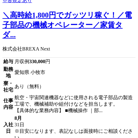
＼高時給1,800円でガッツリ稼ぐ！／電
子部品の機械オペレーター／家賃タ
ダ...
株式会社BREXA Next
給与
月収例
330,000
円
勤務
愛知県 小牧市
地
寮・
あり（無料）
社宅
航空・宇宙関連機器などに使用される電子部品の製造
仕事
工場で、機械補助や組付けなどを担当します。
内容
【具体的な業務内容】 ■機械操作 ｜部...
8月
入社
31日
日
※目安になります、表記なしは面接時にご相談くださ
い