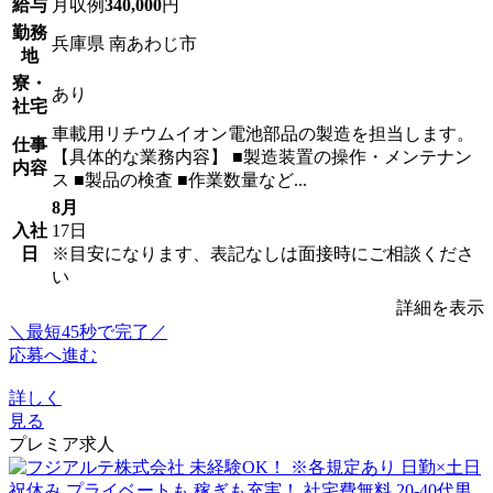
給与
月収例
340,000
円
勤務
兵庫県 南あわじ市
地
寮・
あり
社宅
車載用リチウムイオン電池部品の製造を担当します。
仕事
【具体的な業務内容】 ■製造装置の操作・メンテナン
内容
ス ■製品の検査 ■作業数量など...
8月
入社
17日
日
※目安になります、表記なしは面接時にご相談くださ
い
詳細を表示
＼最短45秒で完了／
応募へ進む
詳しく
見る
プレミア求人