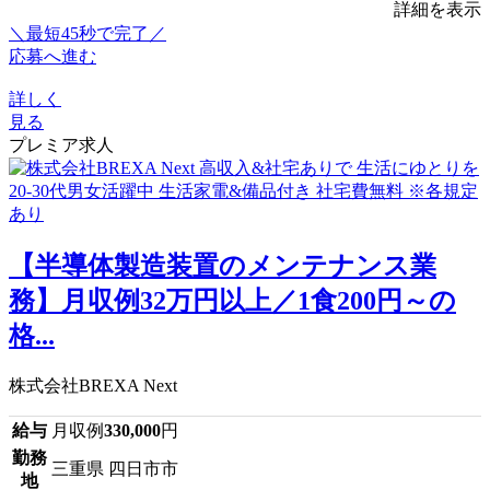
詳細を表示
＼最短45秒で完了／
応募へ進む
詳しく
見る
プレミア求人
【半導体製造装置のメンテナンス業
務】月収例32万円以上／1食200円～の
格...
株式会社BREXA Next
給与
月収例
330,000
円
勤務
三重県 四日市市
地