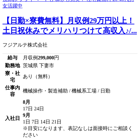
【日勤×寮費無料】月収例29万円以上！
土日祝休みでメリハリつけて高収入♪/...
フジアルテ株式会社
給与
月収例
299,000
円
勤務地
茨城県 下妻市
寮・社
あり（無料）
宅
仕事内
機械操作・製造補助 / 機械系工場 / 日勤
容
8月
17日
24日
9月
入社日
1日
7日
14日
21日
※目安になります、表記なしは面接時にご相談く
ださい