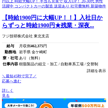
【時給1900円に大幅UP！！】入社日か
らずっと時給1900円★残業・深夜...
フジ技研株式会社 東北支店
給与
月収例
462,375
円
勤務地
岩手県 金ケ崎町
寮・社宅
あり（無料）
仕事内容
樹脂製品の組立・加工 / 自動車系工場 / 交替制
詳細を表示
＼最短45秒で完了／
応募へ進む
詳しく
見る