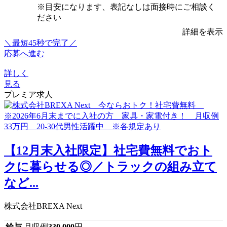
※目安になります、表記なしは面接時にご相談く
ださい
詳細を表示
＼最短45秒で完了／
応募へ進む
詳しく
見る
プレミア求人
【12月末入社限定】社宅費無料でおト
クに暮らせる◎／トラックの組み立て
など...
株式会社BREXA Next
給与
月収例
330,000
円