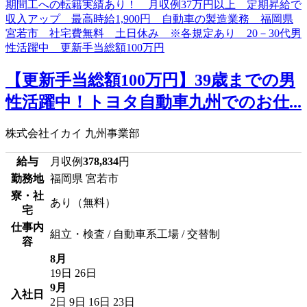
【更新手当総額100万円】39歳までの男
性活躍中！トヨタ自動車九州でのお仕...
株式会社イカイ 九州事業部
給与
月収例
378,834
円
勤務地
福岡県 宮若市
寮・社
あり（無料）
宅
仕事内
組立・検査 / 自動車系工場 / 交替制
容
8月
19日
26日
9月
入社日
2日
9日
16日
23日