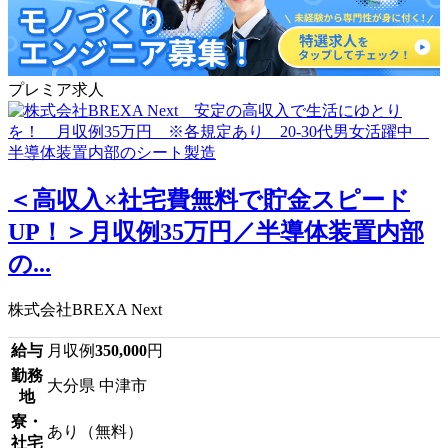
プレミア求人
＜高収入×社宅費無料で貯金スピード
UP！＞月収例35万円／半導体装置内部
の...
株式会社BREXA Next
給与
月収例
350,000
円
勤務
大分県 中津市
地
寮・
あり（無料）
社宅