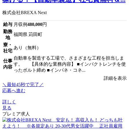
株式会社BREXA Next
給与
月収例
480,000
円
勤務
福岡県 苅田町
地
寮・
あり（無料）
社宅
自動車を製造する工場で、さまざまな工程を担当しま
仕事
す。 【具体的な業務内容】 ■インパクトレンチを使
内容
ったボルト締め ■インパネ・コネ...
詳細を表示
＼最短45秒で完了／
応募へ進む
詳しく
見る
プレミア求人