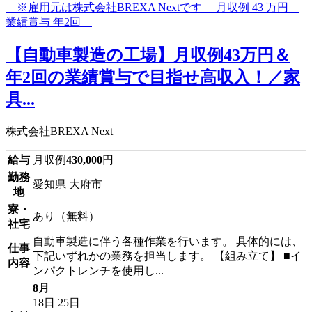
【自動車製造の工場】月収例43万円＆
年2回の業績賞与で目指せ高収入！／家
具...
株式会社BREXA Next
給与
月収例
430,000
円
勤務
愛知県 大府市
地
寮・
あり（無料）
社宅
自動車製造に伴う各種作業を行います。 具体的には、
仕事
下記いずれかの業務を担当します。 【組み立て】 ■イ
内容
ンパクトレンチを使用し...
8月
18日
25日