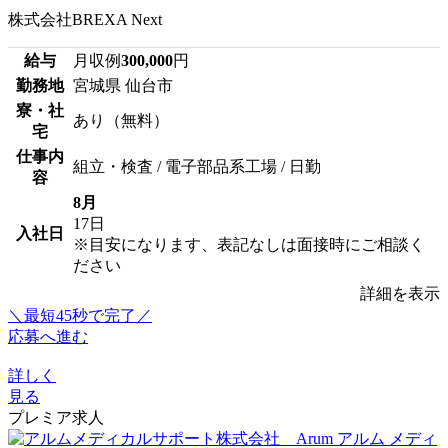
株式会社BREXA Next
給与
月収例
300,000
円
勤務地
宮城県 仙台市
寮・社
あり（無料）
宅
仕事内
組立・検査 / 電子部品系工場 / 日勤
容
8月
17日
入社日
※目安になります、表記なしは面接時にご相談く
ださい
詳細を表示
＼最短45秒で完了／
応募へ進む
詳しく
見る
プレミア求人