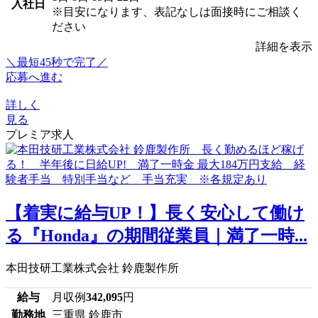
入社日
※目安になります、表記なしは面接時にご相談く
ださい
詳細を表示
＼最短45秒で完了／
応募へ進む
詳しく
見る
プレミア求人
【着実に給与UP！】長く安心して働け
る『Honda』の期間従業員｜満了一時...
本田技研工業株式会社 鈴鹿製作所
給与
月収例
342,095
円
勤務地
三重県 鈴鹿市