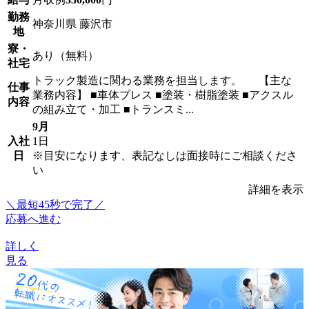
勤務
神奈川県 藤沢市
地
寮・
あり（無料）
社宅
トラック製造に関わる業務を担当します。 【主な
仕事
業務内容】 ■車体プレス ■塗装・樹脂塗装 ■アクスル
内容
の組み立て・加工 ■トランスミ...
9月
入社
1日
日
※目安になります、表記なしは面接時にご相談くださ
い
詳細を表示
＼最短45秒で完了／
応募へ進む
詳しく
見る