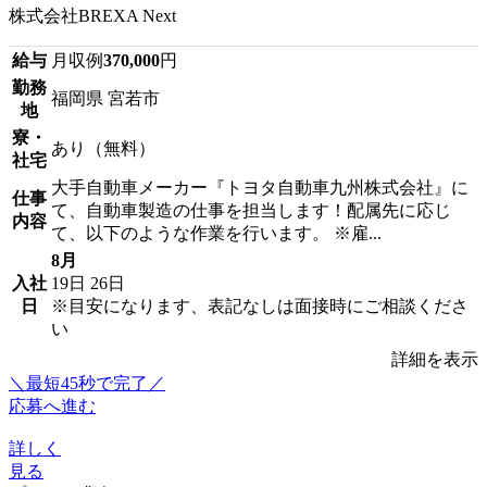
株式会社BREXA Next
給与
月収例
370,000
円
勤務
福岡県 宮若市
地
寮・
あり（無料）
社宅
大手自動車メーカー『トヨタ自動車九州株式会社』に
仕事
て、自動車製造の仕事を担当します！配属先に応じ
内容
て、以下のような作業を行います。 ※雇...
8月
入社
19日
26日
日
※目安になります、表記なしは面接時にご相談くださ
い
詳細を表示
＼最短45秒で完了／
応募へ進む
詳しく
見る