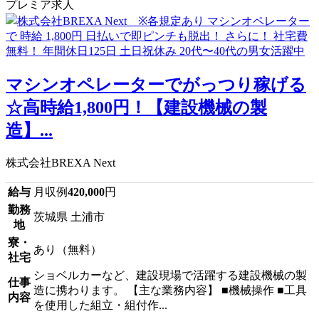
プレミア求人
マシンオペレーターでがっつり稼げる
☆高時給1,800円！【建設機械の製
造】...
株式会社BREXA Next
給与
月収例
420,000
円
勤務
茨城県 土浦市
地
寮・
あり（無料）
社宅
ショベルカーなど、建設現場で活躍する建設機械の製
仕事
造に携わります。 【主な業務内容】 ■機械操作 ■工具
内容
を使用した組立・組付作...