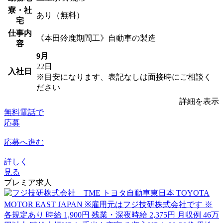
寮・社
あり（無料）
宅
仕事内
《本田鈴鹿期間工》自動車の製造
容
9月
22日
入社日
※目安になります、表記なしは面接時にご相談く
ださい
詳細を表示
無料電話で
応募
応募へ進む
詳しく
見る
プレミア求人