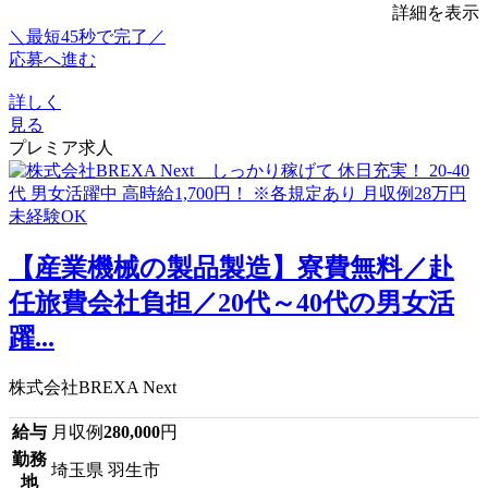
詳細を表示
＼最短45秒で完了／
応募へ進む
詳しく
見る
プレミア求人
【産業機械の製品製造】寮費無料／赴
任旅費会社負担／20代～40代の男女活
躍...
株式会社BREXA Next
給与
月収例
280,000
円
勤務
埼玉県 羽生市
地