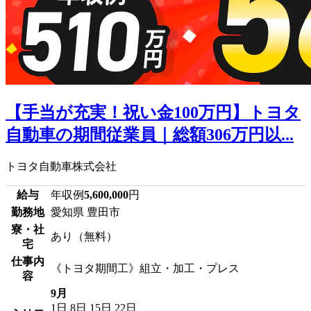
【手当が充実！祝い金100万円】トヨタ
自動車の期間従業員｜総額306万円以...
トヨタ自動車株式会社
給与
年収例
5,600,000
円
勤務地
愛知県 豊田市
寮・社
あり（無料）
宅
仕事内
《トヨタ期間工》組立・加工・プレス
容
9月
1日
8日
15日
22日