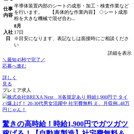
半導体装置内部のシートの成形・加工・検査作業など
仕事
を行います。 【具体的な作業内容】 ◇シート成形
内容
粉を大きな機械で混ぜ合わ...
8月
入社
17日
日
※目安になります、表記なしは面接時にご相談くださ
い
詳細を表示
＼最短45秒で完了／
応募へ進む
詳しく
見る
プレミア求人
驚きの高時給！時給1,900円でガツガツ
稼げる！【自動車製造】社宅費無料＆...