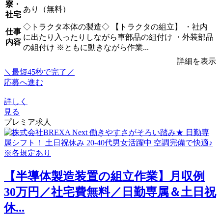
寮・
あり（無料）
社宅
◇トラクタ本体の製造◇ 【トラクタの組立】 ・社内
仕事
に出たり入ったりしながら車部品の組付け ・外装部品
内容
の組付け ※ともに動きながら作業...
詳細を表示
＼最短45秒で完了／
応募へ進む
詳しく
見る
プレミア求人
【半導体製造装置の組立作業】月収例
30万円／社宅費無料／日勤専属＆土日祝
休...