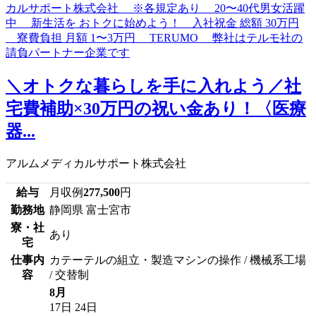
＼オトクな暮らしを手に入れよう／社
宅費補助×30万円の祝い金あり！〈医療
器...
アルムメディカルサポート株式会社
給与
月収例
277,500
円
勤務地
静岡県 富士宮市
寮・社
あり
宅
仕事内
カテーテルの組立・製造マシンの操作 / 機械系工場
容
/ 交替制
8月
17日
24日