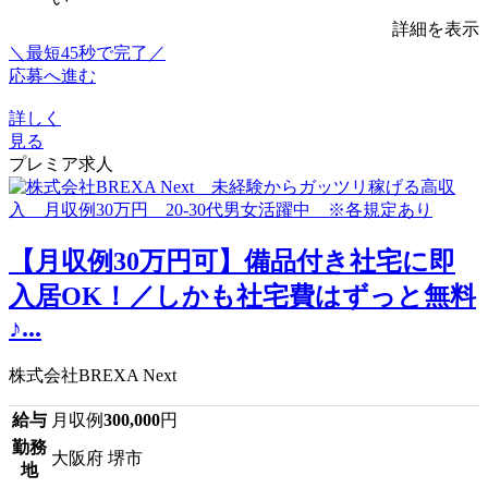
詳細を表示
＼最短45秒で完了／
応募へ進む
詳しく
見る
プレミア求人
【月収例30万円可】備品付き社宅に即
入居OK！／しかも社宅費はずっと無料
♪...
株式会社BREXA Next
給与
月収例
300,000
円
勤務
大阪府 堺市
地