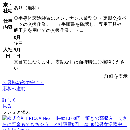
寮・
あり（無料）
社宅
◇半導体製造装置のメンテナンス業務◇ ・定期交換パ
仕事
ーツの交換作業。 →手順書を確認し、専用工具や一
内容
般工具を用いての交換作業。 ・...
8月
16日
入社
9月
日
1日
※目安になります、表記なしは面接時にご相談くださ
い
詳細を表示
＼最短45秒で完了／
応募へ進む
詳しく
見る
プレミア求人