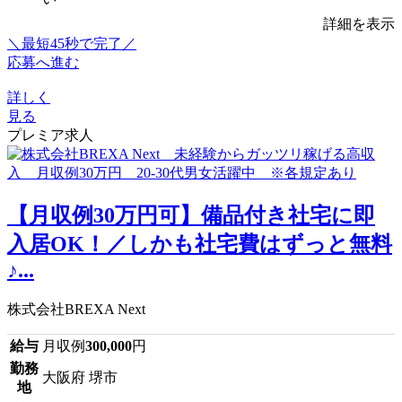
詳細を表示
＼最短45秒で完了／
応募へ進む
詳しく
見る
プレミア求人
【月収例30万円可】備品付き社宅に即
入居OK！／しかも社宅費はずっと無料
♪...
株式会社BREXA Next
給与
月収例
300,000
円
勤務
大阪府 堺市
地