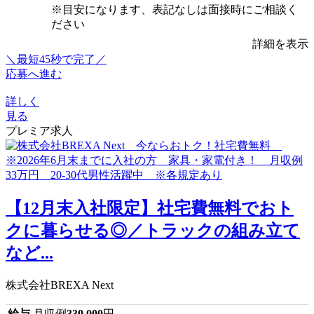
※目安になります、表記なしは面接時にご相談く
ださい
詳細を表示
＼最短45秒で完了／
応募へ進む
詳しく
見る
プレミア求人
【12月末入社限定】社宅費無料でおト
クに暮らせる◎／トラックの組み立て
など...
株式会社BREXA Next
給与
月収例
330,000
円