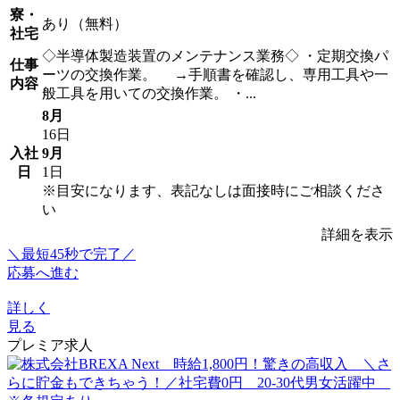
寮・
あり（無料）
社宅
◇半導体製造装置のメンテナンス業務◇ ・定期交換パ
仕事
ーツの交換作業。 →手順書を確認し、専用工具や一
内容
般工具を用いての交換作業。 ・...
8月
16日
入社
9月
日
1日
※目安になります、表記なしは面接時にご相談くださ
い
詳細を表示
＼最短45秒で完了／
応募へ進む
詳しく
見る
プレミア求人