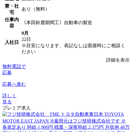
寮・社
あり（無料）
宅
仕事内
《本田鈴鹿期間工》自動車の製造
容
9月
22日
入社日
※目安になります、表記なしは面接時にご相談く
ださい
詳細を表示
無料電話で
応募
応募へ進む
詳しく
見る
プレミア求人