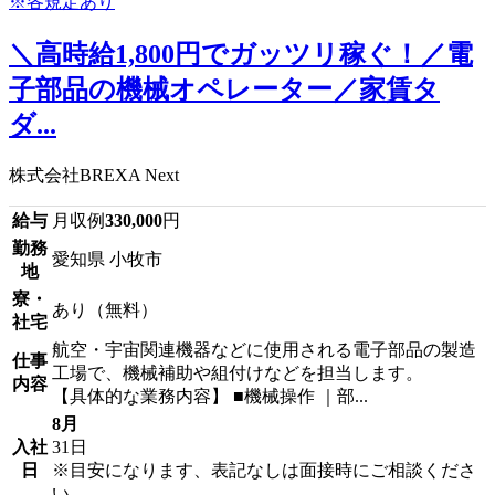
＼高時給1,800円でガッツリ稼ぐ！／電
子部品の機械オペレーター／家賃タ
ダ...
株式会社BREXA Next
給与
月収例
330,000
円
勤務
愛知県 小牧市
地
寮・
あり（無料）
社宅
航空・宇宙関連機器などに使用される電子部品の製造
仕事
工場で、機械補助や組付けなどを担当します。
内容
【具体的な業務内容】 ■機械操作 ｜部...
8月
入社
31日
日
※目安になります、表記なしは面接時にご相談くださ
い