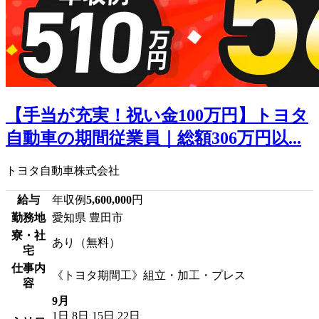
【手当が充実！祝い金100万円】トヨタ
自動車の期間従業員｜総額306万円以...
トヨタ自動車株式会社
給与
年収例
5,600,000
円
勤務地
愛知県 豊田市
寮・社
あり（無料）
宅
仕事内
《トヨタ期間工》組立・加工・プレス
容
9月
1日
8日
15日
22日