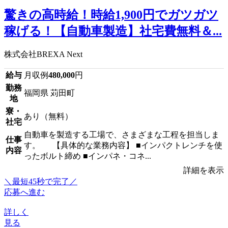
驚きの高時給！時給1,900円でガツガツ
稼げる！【自動車製造】社宅費無料＆...
株式会社BREXA Next
給与
月収例
480,000
円
勤務
福岡県 苅田町
地
寮・
あり（無料）
社宅
自動車を製造する工場で、さまざまな工程を担当しま
仕事
す。 【具体的な業務内容】 ■インパクトレンチを使
内容
ったボルト締め ■インパネ・コネ...
詳細を表示
＼最短45秒で完了／
応募へ進む
詳しく
見る