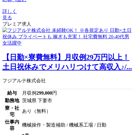
詳しく
見る
プレミア求人
【日勤×寮費無料】月収例29万円以上！
土日祝休みでメリハリつけて高収入♪/...
フジアルテ株式会社
給与
月収例
299,000
円
勤務地
茨城県 下妻市
寮・社
あり（無料）
宅
仕事内
機械操作・製造補助 / 機械系工場 / 日勤
容