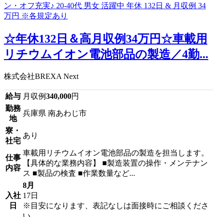
☆年休132日＆高月収例34万円☆車載用
リチウムイオン電池部品の製造／4勤...
株式会社BREXA Next
給与
月収例
340,000
円
勤務
兵庫県 南あわじ市
地
寮・
あり
社宅
車載用リチウムイオン電池部品の製造を担当します。
仕事
【具体的な業務内容】 ■製造装置の操作・メンテナン
内容
ス ■製品の検査 ■作業数量など...
8月
入社
17日
日
※目安になります、表記なしは面接時にご相談くださ
い