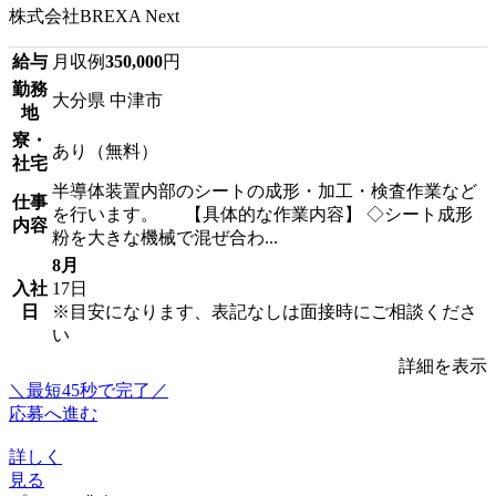
株式会社BREXA Next
給与
月収例
350,000
円
勤務
大分県 中津市
地
寮・
あり（無料）
社宅
半導体装置内部のシートの成形・加工・検査作業など
仕事
を行います。 【具体的な作業内容】 ◇シート成形
内容
粉を大きな機械で混ぜ合わ...
8月
入社
17日
日
※目安になります、表記なしは面接時にご相談くださ
い
詳細を表示
＼最短45秒で完了／
応募へ進む
詳しく
見る