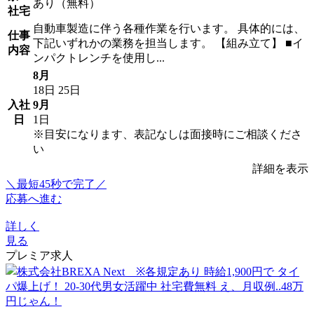
あり（無料）
社宅
自動車製造に伴う各種作業を行います。 具体的には、
仕事
下記いずれかの業務を担当します。 【組み立て】 ■イ
内容
ンパクトレンチを使用し...
8月
18日
25日
入社
9月
日
1日
※目安になります、表記なしは面接時にご相談くださ
い
詳細を表示
＼最短45秒で完了／
応募へ進む
詳しく
見る
プレミア求人