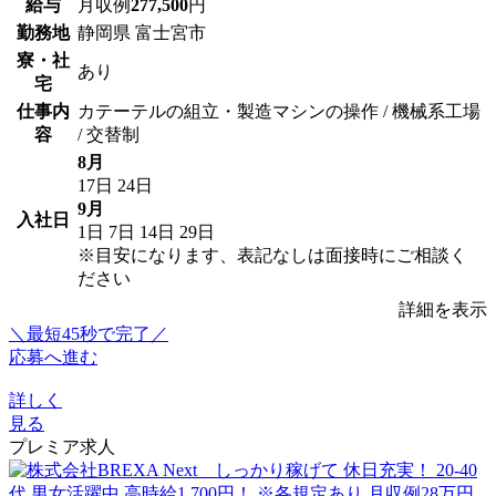
給与
月収例
277,500
円
勤務地
静岡県 富士宮市
寮・社
あり
宅
仕事内
カテーテルの組立・製造マシンの操作 / 機械系工場
容
/ 交替制
8月
17日
24日
9月
入社日
1日
7日
14日
29日
※目安になります、表記なしは面接時にご相談く
ださい
詳細を表示
＼最短45秒で完了／
応募へ進む
詳しく
見る
プレミア求人