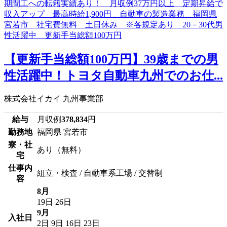
【更新手当総額100万円】39歳までの男
性活躍中！トヨタ自動車九州でのお仕...
株式会社イカイ 九州事業部
給与
月収例
378,834
円
勤務地
福岡県 宮若市
寮・社
あり（無料）
宅
仕事内
組立・検査 / 自動車系工場 / 交替制
容
8月
19日
26日
9月
入社日
2日
9日
16日
23日