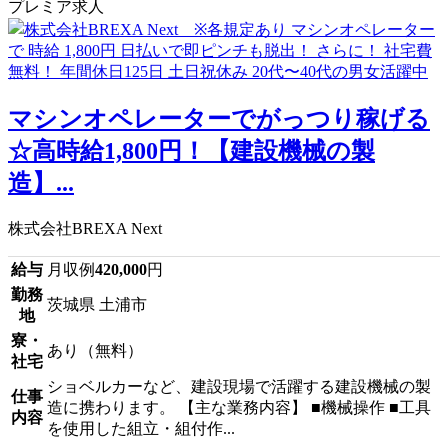
プレミア求人
マシンオペレーターでがっつり稼げる
☆高時給1,800円！【建設機械の製
造】...
株式会社BREXA Next
給与
月収例
420,000
円
勤務
茨城県 土浦市
地
寮・
あり（無料）
社宅
ショベルカーなど、建設現場で活躍する建設機械の製
仕事
造に携わります。 【主な業務内容】 ■機械操作 ■工具
内容
を使用した組立・組付作...