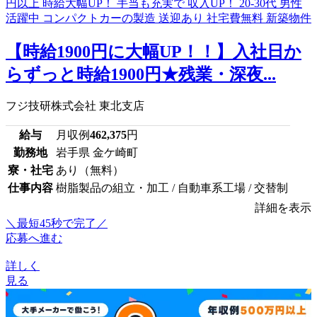
【時給1900円に大幅UP！！】入社日か
らずっと時給1900円★残業・深夜...
フジ技研株式会社 東北支店
給与
月収例
462,375
円
勤務地
岩手県 金ケ崎町
寮・社宅
あり（無料）
仕事内容
樹脂製品の組立・加工 / 自動車系工場 / 交替制
詳細を表示
＼最短45秒で完了／
応募へ進む
詳しく
見る