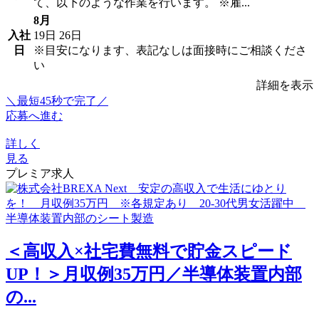
て、以下のような作業を行います。 ※雇...
8月
入社
19日
26日
日
※目安になります、表記なしは面接時にご相談くださ
い
詳細を表示
＼最短45秒で完了／
応募へ進む
詳しく
見る
プレミア求人
＜高収入×社宅費無料で貯金スピード
UP！＞月収例35万円／半導体装置内部
の...