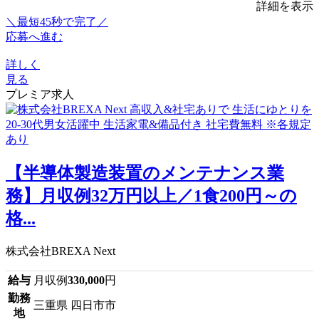
詳細を表示
＼最短45秒で完了／
応募へ進む
詳しく
見る
プレミア求人
【半導体製造装置のメンテナンス業
務】月収例32万円以上／1食200円～の
格...
株式会社BREXA Next
給与
月収例
330,000
円
勤務
三重県 四日市市
地