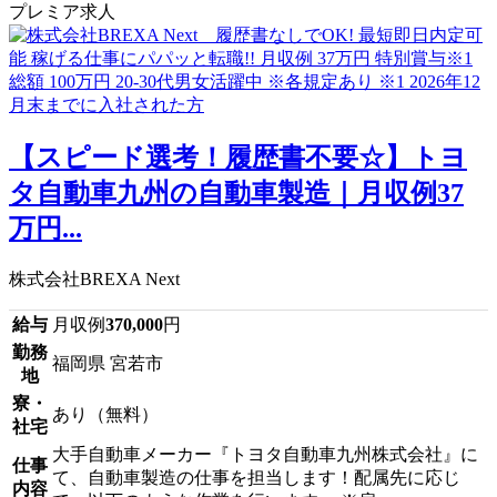
プレミア求人
【スピード選考！履歴書不要☆】トヨ
タ自動車九州の自動車製造｜月収例37
万円...
株式会社BREXA Next
給与
月収例
370,000
円
勤務
福岡県 宮若市
地
寮・
あり（無料）
社宅
大手自動車メーカー『トヨタ自動車九州株式会社』に
仕事
て、自動車製造の仕事を担当します！配属先に応じ
内容