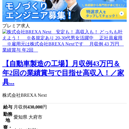
プレミア求人
【自動車製造の工場】月収例43万円＆
年2回の業績賞与で目指せ高収入！／家
具...
株式会社BREXA Next
給与
月収例
430,000
円
勤務
愛知県 大府市
地
寮・