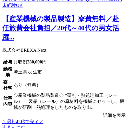
【産業機械の製品製造】寮費無料／赴
任旅費会社負担／20代～40代の男女活
躍...
株式会社BREXA Next
給与
月収例
280,000
円
勤務
埼玉県 羽生市
地
寮・
あり（無料）
社宅
◇産業機械の製品製造◇ *研削・熱処理加工（レー
仕事
ル） 製品（レール）の原材料を機械にセットし、機
内容
械が研削・熱処理をしたものを取り出...
詳細を表示
＼最短45秒で完了／
応募へ進む