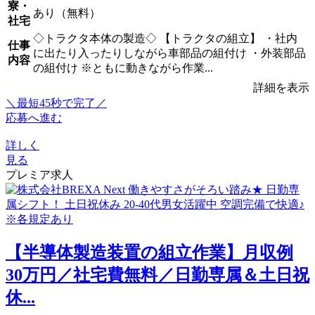
寮・
あり（無料）
社宅
◇トラクタ本体の製造◇ 【トラクタの組立】 ・社内
仕事
に出たり入ったりしながら車部品の組付け ・外装部品
内容
の組付け ※ともに動きながら作業...
詳細を表示
＼最短45秒で完了／
応募へ進む
詳しく
見る
プレミア求人
【半導体製造装置の組立作業】月収例
30万円／社宅費無料／日勤専属＆土日祝
休...