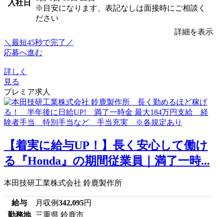
入社日
※目安になります、表記なしは面接時にご相談く
ださい
詳細を表示
＼最短45秒で完了／
応募へ進む
詳しく
見る
プレミア求人
【着実に給与UP！】長く安心して働け
る『Honda』の期間従業員｜満了一時...
本田技研工業株式会社 鈴鹿製作所
給与
月収例
342,095
円
勤務地
三重県 鈴鹿市