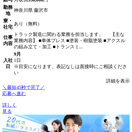
勤務
神奈川県 藤沢市
地
寮・
あり（無料）
社宅
トラック製造に関わる業務を担当します。 【主な
仕事
業務内容】 ■車体プレス ■塗装・樹脂塗装 ■アクスル
内容
の組み立て・加工 ■トランスミ...
9月
入社
1日
日
※目安になります、表記なしは面接時にご相談くださ
い
詳細を表示
＼最短45秒で完了／
応募へ進む
詳しく
見る