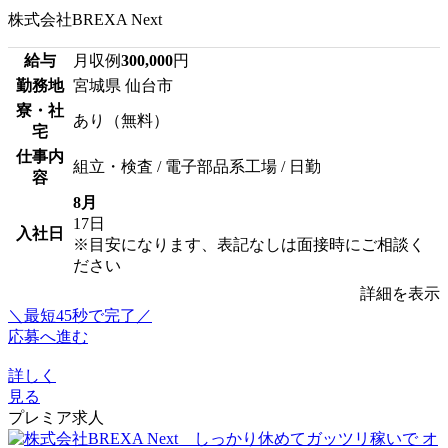
株式会社BREXA Next
給与
月収例
300,000
円
勤務地
宮城県 仙台市
寮・社
あり（無料）
宅
仕事内
組立・検査 / 電子部品系工場 / 日勤
容
8月
17日
入社日
※目安になります、表記なしは面接時にご相談く
ださい
詳細を表示
＼最短45秒で完了／
応募へ進む
詳しく
見る
プレミア求人