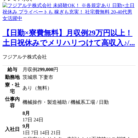
【日勤×寮費無料】月収例29万円以上！
土日祝休みでメリハリつけて高収入♪/...
フジアルテ株式会社
給与
月収例
299,000
円
勤務地
茨城県 下妻市
寮・社
あり（無料）
宅
仕事内
機械操作・製造補助 / 機械系工場 / 日勤
容
8月
17日
24日
9月
入社日
1日
7日
14日
21日