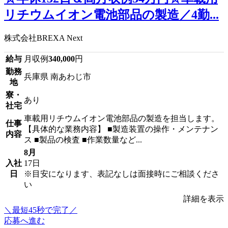
リチウムイオン電池部品の製造／4勤...
株式会社BREXA Next
給与
月収例
340,000
円
勤務
兵庫県 南あわじ市
地
寮・
あり
社宅
車載用リチウムイオン電池部品の製造を担当します。
仕事
【具体的な業務内容】 ■製造装置の操作・メンテナン
内容
ス ■製品の検査 ■作業数量など...
8月
入社
17日
日
※目安になります、表記なしは面接時にご相談くださ
い
詳細を表示
＼最短45秒で完了／
応募へ進む