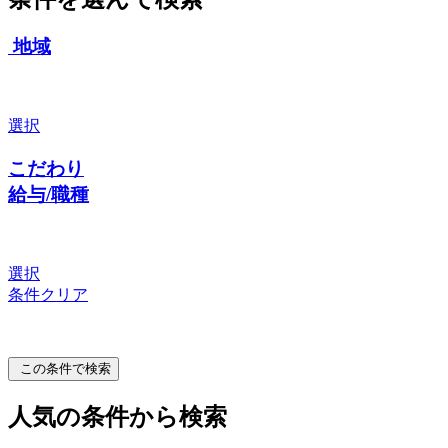
地域
選択
こだわり
給与/職種
選択
条件クリア
この条件で検索
人気の条件から検索