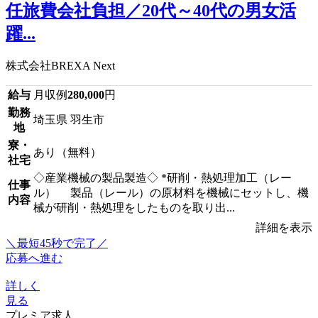
任旅費会社負担／20代～40代の男女活
躍...
株式会社BREXA Next
給与
月収例
280,000
円
勤務
埼玉県 羽生市
地
寮・
あり（無料）
社宅
◇産業機械の製品製造◇ *研削・熱処理加工（レー
仕事
ル） 製品（レール）の原材料を機械にセットし、機
内容
械が研削・熱処理をしたものを取り出...
詳細を表示
＼最短45秒で完了／
応募へ進む
詳しく
見る
プレミア求人