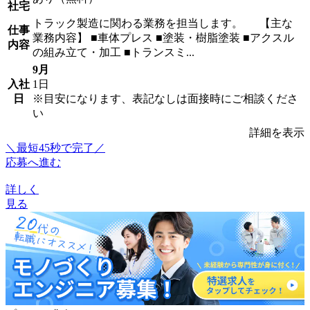
社宅
トラック製造に関わる業務を担当します。 【主な
仕事
業務内容】 ■車体プレス ■塗装・樹脂塗装 ■アクスル
内容
の組み立て・加工 ■トランスミ...
9月
入社
1日
日
※目安になります、表記なしは面接時にご相談くださ
い
詳細を表示
＼最短45秒で完了／
応募へ進む
詳しく
見る