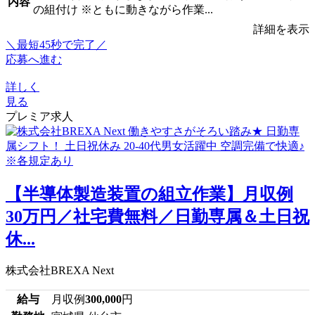
内容
の組付け ※ともに動きながら作業...
詳細を表示
＼最短45秒で完了／
応募へ進む
詳しく
見る
プレミア求人
【半導体製造装置の組立作業】月収例
30万円／社宅費無料／日勤専属＆土日祝
休...
株式会社BREXA Next
給与
月収例
300,000
円