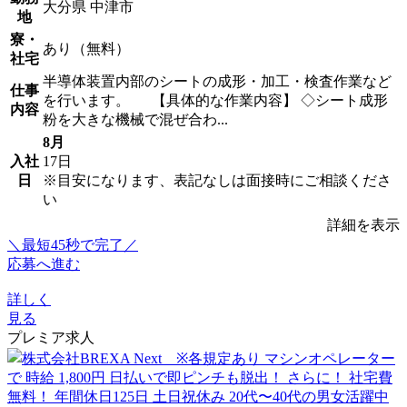
大分県 中津市
地
寮・
あり（無料）
社宅
半導体装置内部のシートの成形・加工・検査作業など
仕事
を行います。 【具体的な作業内容】 ◇シート成形
内容
粉を大きな機械で混ぜ合わ...
8月
入社
17日
日
※目安になります、表記なしは面接時にご相談くださ
い
詳細を表示
＼最短45秒で完了／
応募へ進む
詳しく
見る
プレミア求人