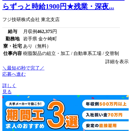
らずっと時給1900円★残業・深夜...
フジ技研株式会社 東北支店
給与
月収例
462,375
円
勤務地
岩手県 金ケ崎町
寮・社宅
あり（無料）
仕事内容
樹脂製品の組立・加工 / 自動車系工場 / 交替制
詳細を表示
＼最短45秒で完了／
応募へ進む
詳しく
見る