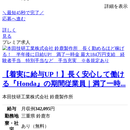
詳細を表示
＼最短45秒で完了／
応募へ進む
詳しく
見る
プレミア求人
【着実に給与UP！】長く安心して働け
る『Honda』の期間従業員｜満了一時...
本田技研工業株式会社 鈴鹿製作所
給与
月収例
342,095
円
勤務地
三重県 鈴鹿市
寮・社
あり（無料）
宅