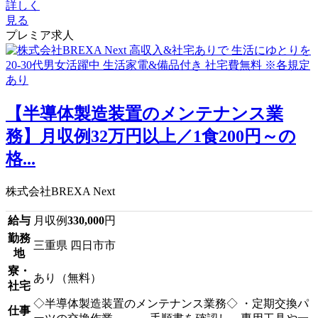
詳しく
見る
プレミア求人
【半導体製造装置のメンテナンス業
務】月収例32万円以上／1食200円～の
格...
株式会社BREXA Next
給与
月収例
330,000
円
勤務
三重県 四日市市
地
寮・
あり（無料）
社宅
◇半導体製造装置のメンテナンス業務◇ ・定期交換パ
仕事