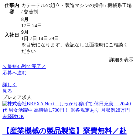
仕事内
カテーテルの組立・製造マシンの操作 / 機械系工場
容
/ 交替制
8月
17日
24日
9月
入社日
1日
7日
14日
29日
※目安になります、表記なしは面接時にご相談く
ださい
詳細を表示
＼最短45秒で完了／
応募へ進む
詳しく
見る
プレミア求人
【産業機械の製品製造】寮費無料／赴