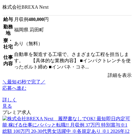
株式会社BREXA Next
給与
月収例
480,000
円
勤務
福岡県 苅田町
地
寮・
あり（無料）
社宅
自動車を製造する工場で、さまざまな工程を担当しま
仕事
す。 【具体的な業務内容】 ■インパクトレンチを使
内容
ったボルト締め ■インパネ・コネ...
詳細を表示
＼最短45秒で完了／
応募へ進む
詳しく
見る
プレミア求人