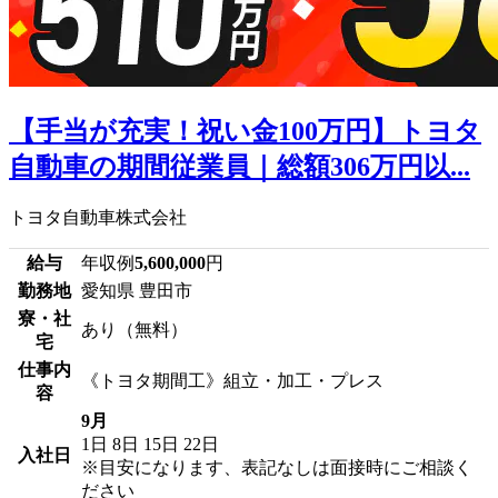
【手当が充実！祝い金100万円】トヨタ
自動車の期間従業員｜総額306万円以...
トヨタ自動車株式会社
給与
年収例
5,600,000
円
勤務地
愛知県 豊田市
寮・社
あり（無料）
宅
仕事内
《トヨタ期間工》組立・加工・プレス
容
9月
1日
8日
15日
22日
入社日
※目安になります、表記なしは面接時にご相談く
ださい