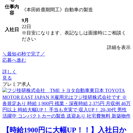
仕事内
《本田鈴鹿期間工》自動車の製造
容
9月
22日
入社日
※目安になります、表記なしは面接時にご相談く
ださい
詳細を表示
＼最短45秒で完了／
応募へ進む
詳しく
見る
プレミア求人
【時給1900円に大幅UP！！】入社日か