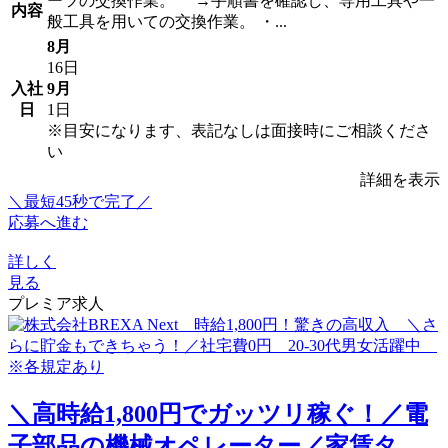
ーツの交換作業。 →手順書を確認し、専用工具や一
内容
般工具を用いての交換作業。 ・...
8月
16日
入社
9月
日
1日
※目安になります、表記なしは面接時にご相談くださ
い
詳細を表示
＼最短45秒で完了／
応募へ進む
詳しく
見る
プレミア求人
＼高時給1,800円でガッツリ稼ぐ！／電
子部品の機械オペレーター／家賃タ