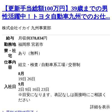
【更新手当総額100万円】39歳までの男
性活躍中！トヨタ自動車九州でのお仕...
株式会社イカイ 九州事業部
給与
月収例
378,834
円
勤務地
福岡県 宮若市
寮・社
あり（無料）
宅
仕事内
組立・検査 / 自動車系工場 / 交替制
容
8月
19日
26日
9月
入社日
2日
9日
16日
23日
※目安になります、表記なしは面接時にご相談く
ださい
詳細を表示