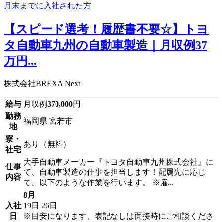
【スピード選考！履歴書不要☆】トヨ
タ自動車九州の自動車製造｜月収例37
万円...
株式会社BREXA Next
給与
月収例
370,000
円
勤務
福岡県 宮若市
地
寮・
あり（無料）
社宅
大手自動車メーカー『トヨタ自動車九州株式会社』に
仕事
て、自動車製造の仕事を担当します！配属先に応じ
内容
て、以下のような作業を行います。 ※雇...
8月
入社
19日
26日
日
※目安になります、表記なしは面接時にご相談くださ