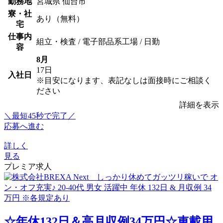
勤務地
宮城県 仙台市
寮・社
あり（無料）
宅
仕事内
組立・検査 / 電子部品系工場 / 日勤
容
8月
17日
入社日
※目安になります、表記なしは面接時にご相談く
ださい
詳細を表示
＼最短45秒で完了／
応募へ進む
詳しく
見る
プレミア求人
☆年休132日＆高月収例34万円☆車載用