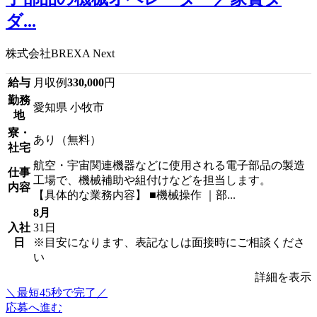
ダ...
株式会社BREXA Next
給与
月収例
330,000
円
勤務
愛知県 小牧市
地
寮・
あり（無料）
社宅
航空・宇宙関連機器などに使用される電子部品の製造
仕事
工場で、機械補助や組付けなどを担当します。
内容
【具体的な業務内容】 ■機械操作 ｜部...
8月
入社
31日
日
※目安になります、表記なしは面接時にご相談くださ
い
詳細を表示
＼最短45秒で完了／
応募へ進む