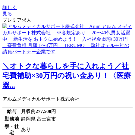
詳しく
見る
プレミア求人
＼オトクな暮らしを手に入れよう／社
宅費補助×30万円の祝い金あり！〈医療
器...
アルムメディカルサポート株式会社
給与
月収例
277,500
円
勤務地
静岡県 富士宮市
寮・社
あり
宅