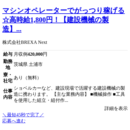
マシンオペレーターでがっつり稼げる
☆高時給1,800円！【建設機械の製
造】...
株式会社BREXA Next
給与
月収例
420,000
円
勤務
茨城県 土浦市
地
寮・
あり（無料）
社宅
ショベルカーなど、建設現場で活躍する建設機械の製
仕事
造に携わります。 【主な業務内容】 ■機械操作 ■工具
内容
を使用した組立・組付作...
詳細を表示
＼最短45秒で完了／
応募へ進む