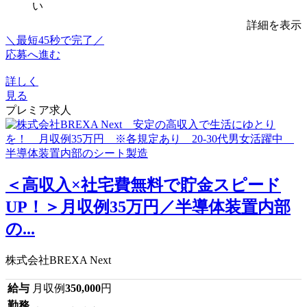
い
詳細を表示
＼最短45秒で完了／
応募へ進む
詳しく
見る
プレミア求人
＜高収入×社宅費無料で貯金スピード
UP！＞月収例35万円／半導体装置内部
の...
株式会社BREXA Next
給与
月収例
350,000
円
勤務