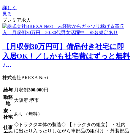
詳しく
見る
プレミア求人
【月収例30万円可】備品付き社宅に即
入居OK！／しかも社宅費はずっと無料
♪...
株式会社BREXA Next
給与
月収例
300,000
円
勤務
大阪府 堺市
地
寮・
あり（無料）
社宅
◇トラクタ本体の製造◇ 【トラクタの組立】 ・社内
仕事
に出たり入ったりしながら車部品の組付け ・外装部品