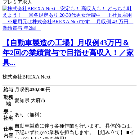
プレミア求人
【自動車製造の工場】月収例43万円＆
年2回の業績賞与で目指せ高収入！／家
具...
株式会社BREXA Next
給与
月収例
430,000
円
勤務
愛知県 大府市
地
寮・
あり（無料）
社宅
自動車製造に伴う各種作業を行います。 具体的には、
仕事
下記いずれかの業務を担当します。 【組み立て】 ■イ
内容
ンパクトレンチを使用し...