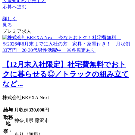
＼最短45秒で完了／
応募へ進む
詳しく
見る
プレミア求人
【12月末入社限定】社宅費無料でおト
クに暮らせる◎／トラックの組み立て
など...
株式会社BREXA Next
給与
月収例
330,000
円
勤務
神奈川県 藤沢市
地
寮・
あり（無料）