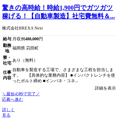
驚きの高時給！時給1,900円でガツガツ
稼げる！【自動車製造】社宅費無料＆...
株式会社BREXA Next
給与
月収例
480,000
円
勤務
福岡県 苅田町
地
寮・
あり（無料）
社宅
自動車を製造する工場で、さまざまな工程を担当しま
仕事
す。 【具体的な業務内容】 ■インパクトレンチを使
内容
ったボルト締め ■インパネ・コネ...
詳細を表示
＼最短45秒で完了／
応募へ進む
詳しく
見る