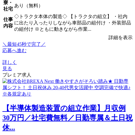
寮・
あり（無料）
社宅
◇トラクタ本体の製造◇ 【トラクタの組立】 ・社内
仕事
に出たり入ったりしながら車部品の組付け ・外装部品
内容
の組付け ※ともに動きながら作業...
詳細を表示
＼最短45秒で完了／
応募へ進む
詳しく
見る
プレミア求人
【半導体製造装置の組立作業】月収例
30万円／社宅費無料／日勤専属＆土日祝
休...