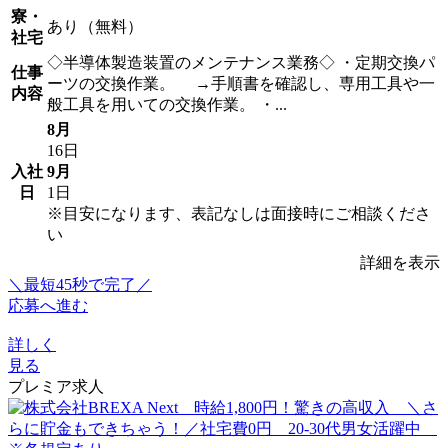
寮・
あり（無料）
社宅
◇半導体製造装置のメンテナンス業務◇ ・定期交換パ
仕事
ーツの交換作業。 →手順書を確認し、専用工具や一
内容
般工具を用いての交換作業。 ・...
8月
16日
入社
9月
日
1日
※目安になります、表記なしは面接時にご相談くださ
い
詳細を表示
＼最短45秒で完了／
応募へ進む
詳しく
見る
プレミア求人