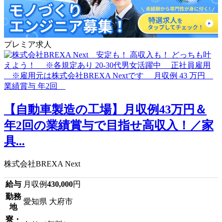
プレミア求人
【自動車製造の工場】月収例43万円＆
年2回の業績賞与で目指せ高収入！／家
具...
株式会社BREXA Next
給与
月収例
430,000
円
勤務
愛知県 大府市
地
寮・