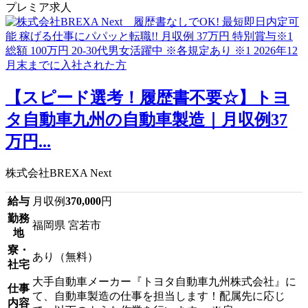
プレミア求人
【スピード選考！履歴書不要☆】トヨ
タ自動車九州の自動車製造｜月収例37
万円...
株式会社BREXA Next
給与
月収例
370,000
円
勤務
福岡県 宮若市
地
寮・
あり（無料）
社宅
大手自動車メーカー『トヨタ自動車九州株式会社』に
仕事
て、自動車製造の仕事を担当します！配属先に応じ
内容