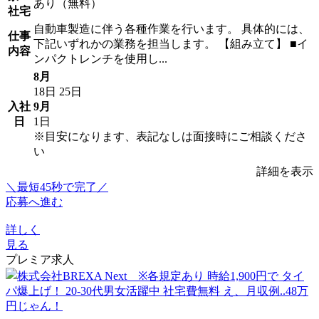
あり（無料）
社宅
自動車製造に伴う各種作業を行います。 具体的には、
仕事
下記いずれかの業務を担当します。 【組み立て】 ■イ
内容
ンパクトレンチを使用し...
8月
18日
25日
入社
9月
日
1日
※目安になります、表記なしは面接時にご相談くださ
い
詳細を表示
＼最短45秒で完了／
応募へ進む
詳しく
見る
プレミア求人