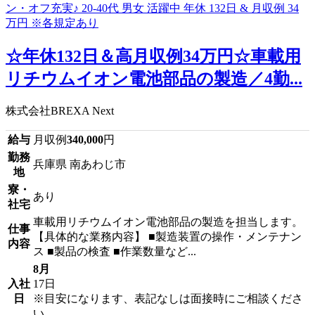
☆年休132日＆高月収例34万円☆車載用
リチウムイオン電池部品の製造／4勤...
株式会社BREXA Next
給与
月収例
340,000
円
勤務
兵庫県 南あわじ市
地
寮・
あり
社宅
車載用リチウムイオン電池部品の製造を担当します。
仕事
【具体的な業務内容】 ■製造装置の操作・メンテナン
内容
ス ■製品の検査 ■作業数量など...
8月
入社
17日
日
※目安になります、表記なしは面接時にご相談くださ
い