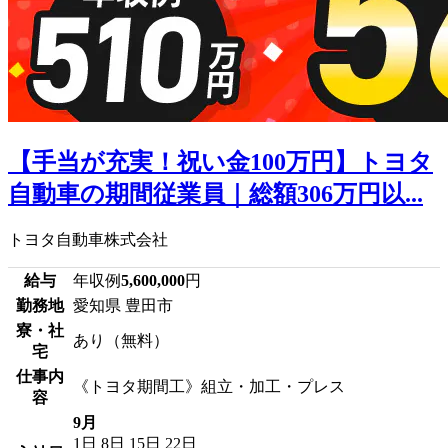
【手当が充実！祝い金100万円】トヨタ
自動車の期間従業員｜総額306万円以...
トヨタ自動車株式会社
給与
年収例
5,600,000
円
勤務地
愛知県 豊田市
寮・社
あり（無料）
宅
仕事内
《トヨタ期間工》組立・加工・プレス
容
9月
1日
8日
15日
22日