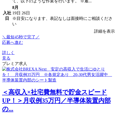
て、以下のような作業を行います。 ※雇...
8月
入社
19日
26日
日
※目安になります、表記なしは面接時にご相談くださ
い
詳細を表示
＼最短45秒で完了／
応募へ進む
詳しく
見る
プレミア求人
＜高収入×社宅費無料で貯金スピード
UP！＞月収例35万円／半導体装置内部
の...