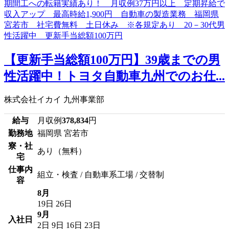
【更新手当総額100万円】39歳までの男
性活躍中！トヨタ自動車九州でのお仕...
株式会社イカイ 九州事業部
給与
月収例
378,834
円
勤務地
福岡県 宮若市
寮・社
あり（無料）
宅
仕事内
組立・検査 / 自動車系工場 / 交替制
容
8月
19日
26日
9月
入社日
2日
9日
16日
23日