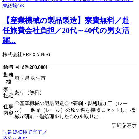
【産業機械の製品製造】寮費無料／赴
任旅費会社負担／20代～40代の男女活
躍...
株式会社BREXA Next
給与
月収例
280,000
円
勤務
埼玉県 羽生市
地
寮・
あり（無料）
社宅
◇産業機械の製品製造◇ *研削・熱処理加工（レー
仕事
ル） 製品（レール）の原材料を機械にセットし、機
内容
械が研削・熱処理をしたものを取り出...
詳細を表示
＼最短45秒で完了／
応募へ進む