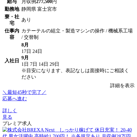
給与
月収例
277,500
円
勤務地
静岡県 富士宮市
寮・社
あり
宅
仕事内
カテーテルの組立・製造マシンの操作 / 機械系工場
容
/ 交替制
8月
17日
24日
9月
入社日
1日
7日
14日
29日
※目安になります、表記なしは面接時にご相談く
ださい
詳細を表示
＼最短45秒で完了／
応募へ進む
詳しく
見る
プレミア求人