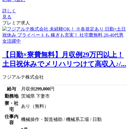
詳しく
見る
プレミア求人
【日勤×寮費無料】月収例29万円以上！
土日祝休みでメリハリつけて高収入♪/...
フジアルテ株式会社
給与
月収例
299,000
円
勤務地
茨城県 下妻市
寮・社
あり（無料）
宅
仕事内
機械操作・製造補助 / 機械系工場 / 日勤
容