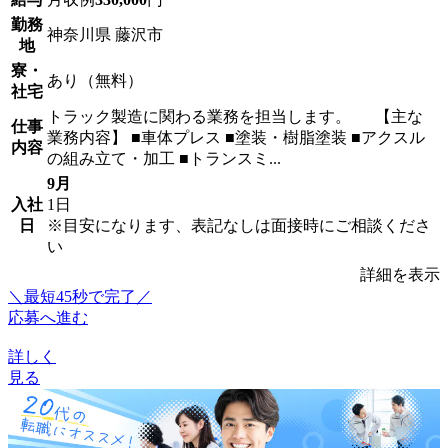
勤務
神奈川県 藤沢市
地
寮・
あり（無料）
社宅
トラック製造に関わる業務を担当します。 【主な
仕事
業務内容】 ■車体プレス ■塗装・樹脂塗装 ■アクスル
内容
の組み立て・加工 ■トランスミ...
9月
入社
1日
日
※目安になります、表記なしは面接時にご相談くださ
い
詳細を表示
＼最短45秒で完了／
応募へ進む
詳しく
見る