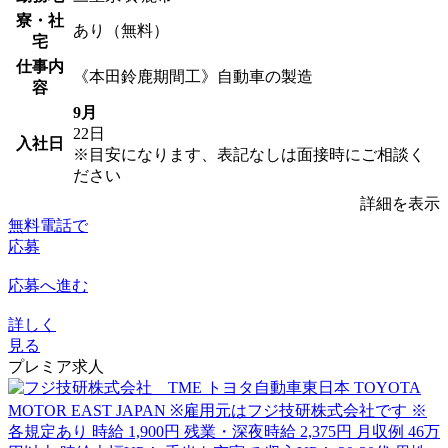
寮・社
あり（無料）
宅
仕事内
《本田鈴鹿期間工》自動車の製造
容
9月
22日
入社日
※目安になります、表記なしは面接時にご相談く
ださい
詳細を表示
無料電話で
応募
応募へ進む
詳しく
見る
プレミア求人