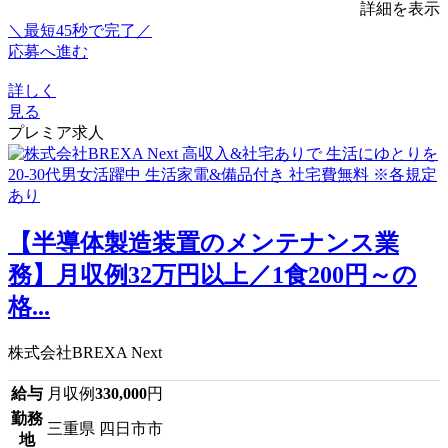
詳細を表示
＼最短45秒で完了／
応募へ進む
詳しく
見る
プレミア求人
【半導体製造装置のメンテナンス業
務】月収例32万円以上／1食200円～の
格...
株式会社BREXA Next
給与
月収例
330,000
円
勤務
三重県 四日市市
地