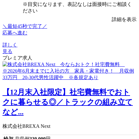
※目安になります、表記なしは面接時にご相談く
ださい
詳細を表示
＼最短45秒で完了／
応募へ進む
詳しく
見る
プレミア求人
【12月末入社限定】社宅費無料でおト
クに暮らせる◎／トラックの組み立て
など...
株式会社BREXA Next
給与
月収例
330,000
円