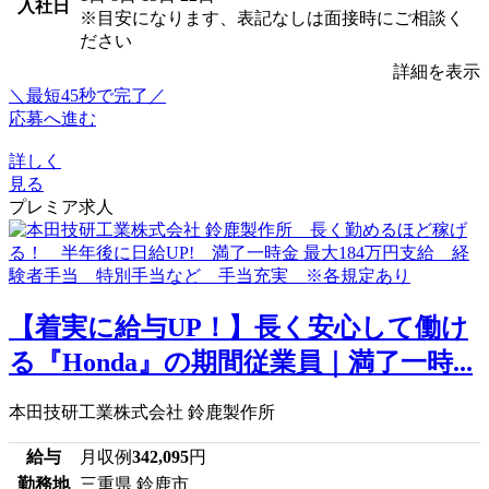
入社日
※目安になります、表記なしは面接時にご相談く
ださい
詳細を表示
＼最短45秒で完了／
応募へ進む
詳しく
見る
プレミア求人
【着実に給与UP！】長く安心して働け
る『Honda』の期間従業員｜満了一時...
本田技研工業株式会社 鈴鹿製作所
給与
月収例
342,095
円
勤務地
三重県 鈴鹿市