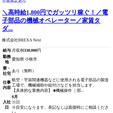
＼高時給1,800円でガッツリ稼ぐ！／電
子部品の機械オペレーター／家賃タ
ダ...
株式会社BREXA Next
給与
月収例
330,000
円
勤務
愛知県 小牧市
地
寮・
あり（無料）
社宅
航空・宇宙関連機器などに使用される電子部品の製造
仕事
工場で、機械補助や組付けなどを担当します。
内容
【具体的な業務内容】 ■機械操作 ｜部...
8月
入社
31日
日
※目安になります、表記なしは面接時にご相談くださ
い