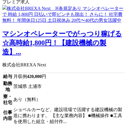
プレミア求人
マシンオペレーターでがっつり稼げる
☆高時給1,800円！【建設機械の製
造】...
株式会社BREXA Next
給与
月収例
420,000
円
勤務
茨城県 土浦市
地
寮・
あり（無料）
社宅
ショベルカーなど、建設現場で活躍する建設機械の製
仕事
造に携わります。 【主な業務内容】 ■機械操作 ■工具
内容
を使用した組立・組付作...