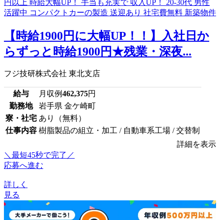
【時給1900円に大幅UP！！】入社日か
らずっと時給1900円★残業・深夜...
フジ技研株式会社 東北支店
給与
月収例
462,375
円
勤務地
岩手県 金ケ崎町
寮・社宅
あり（無料）
仕事内容
樹脂製品の組立・加工 / 自動車系工場 / 交替制
詳細を表示
＼最短45秒で完了／
応募へ進む
詳しく
見る