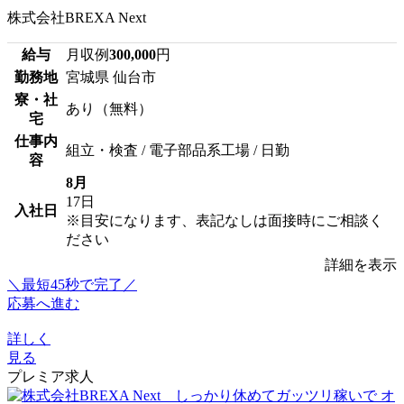
株式会社BREXA Next
給与
月収例
300,000
円
勤務地
宮城県 仙台市
寮・社
あり（無料）
宅
仕事内
組立・検査 / 電子部品系工場 / 日勤
容
8月
17日
入社日
※目安になります、表記なしは面接時にご相談く
ださい
詳細を表示
＼最短45秒で完了／
応募へ進む
詳しく
見る
プレミア求人