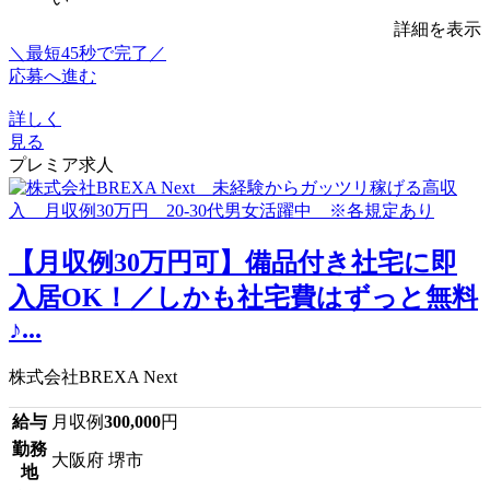
詳細を表示
＼最短45秒で完了／
応募へ進む
詳しく
見る
プレミア求人
【月収例30万円可】備品付き社宅に即
入居OK！／しかも社宅費はずっと無料
♪...
株式会社BREXA Next
給与
月収例
300,000
円
勤務
大阪府 堺市
地