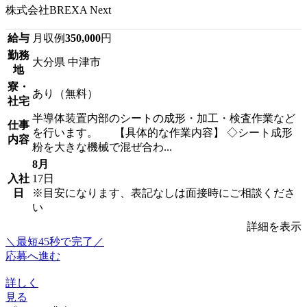
株式会社BREXA Next
給与
月収例
350,000
円
勤務
大分県 中津市
地
寮・
あり（無料）
社宅
半導体装置内部のシートの成形・加工・検査作業など
仕事
を行います。 【具体的な作業内容】 ◇シート成形
内容
粉を大きな機械で混ぜ合わ...
8月
入社
17日
日
※目安になります、表記なしは面接時にご相談くださ
い
詳細を表示
＼最短45秒で完了／
応募へ進む
詳しく
見る