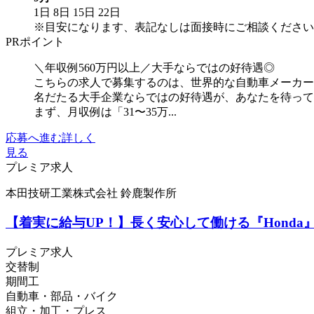
1日
8日
15日
22日
※目安になります、表記なしは面接時にご相談ください
PRポイント
＼年収例560万円以上／大手ならではの好待遇◎
こちらの求人で募集するのは、世界的な自動車メーカー
名だたる大手企業ならではの好待遇が、あなたを待っ
まず、月収例は「31〜35万...
応募へ進む
詳しく
見る
プレミア求人
本田技研工業株式会社 鈴鹿製作所
【着実に給与UP！】長く安心して働ける『Hond
プレミア求人
交替制
期間工
自動車・部品・バイク
組立・加工・プレス