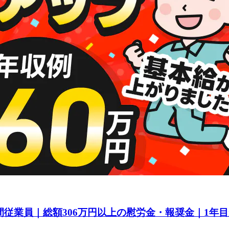
間従業員｜総額306万円以上の慰労金・報奨金｜1年