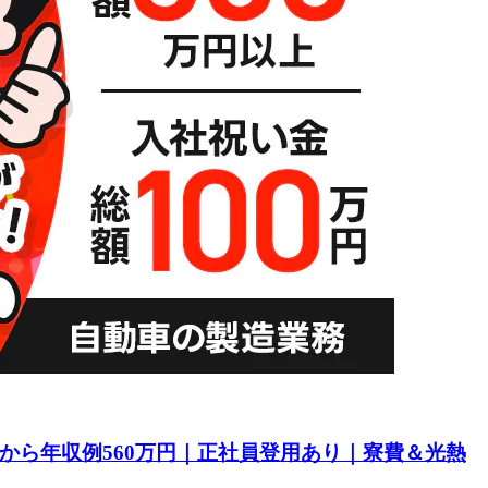
目から年収例560万円｜正社員登用あり｜寮費＆光熱