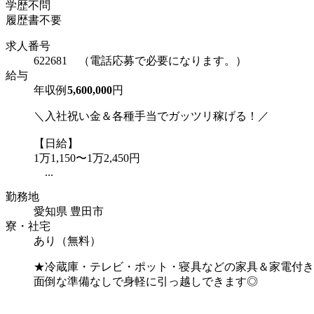
学歴不問
履歴書不要
求人番号
622681 （電話応募で必要になります。）
給与
年収例
5,600,000
円
＼入社祝い金＆各種手当でガッツリ稼げる！／
【日給】
1万1,150〜1万2,450円
...
勤務地
愛知県 豊田市
寮・社宅
あり（無料）
★冷蔵庫・テレビ・ポット・寝具などの家具＆家電付き
面倒な準備なしで身軽に引っ越しできます◎