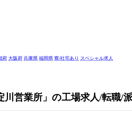
都府
大阪府
兵庫県
福岡県
寮/社宅あり
スペシャル求人
淀川営業所」の工場求人/転職/