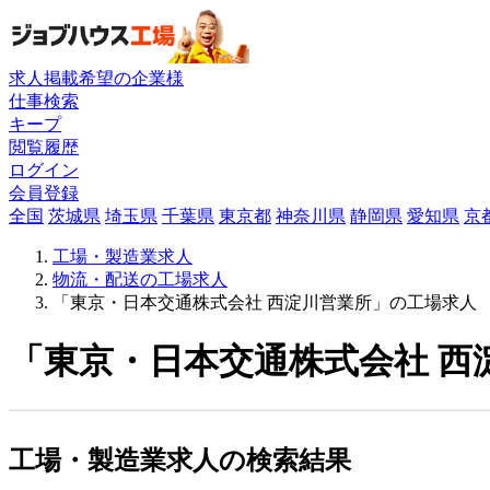
求人掲載希望の企業様
仕事検索
キープ
閲覧履歴
ログイン
会員登録
全国
茨城県
埼玉県
千葉県
東京都
神奈川県
静岡県
愛知県
京
工場・製造業求人
物流・配送の工場求人
「東京・日本交通株式会社 西淀川営業所」の工場求人
「東京・日本交通株式会社 西
工場・製造業求人の検索結果