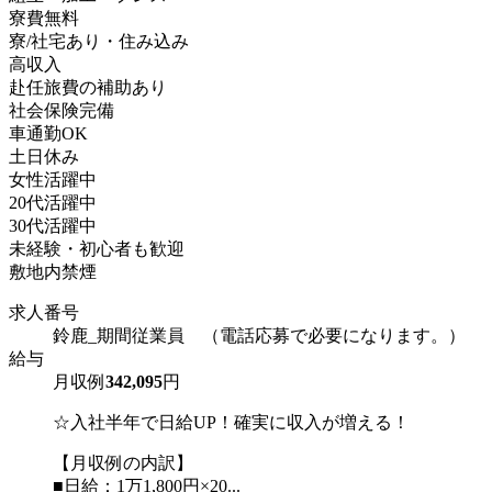
寮費無料
寮/社宅あり・住み込み
高収入
赴任旅費の補助あり
社会保険完備
車通勤OK
土日休み
女性活躍中
20代活躍中
30代活躍中
未経験・初心者も歓迎
敷地内禁煙
求人番号
鈴鹿_期間従業員 （電話応募で必要になります。）
給与
月収例
342,095
円
☆入社半年で日給UP！確実に収入が増える！
【月収例の内訳】
■日給：1万1,800円×20...