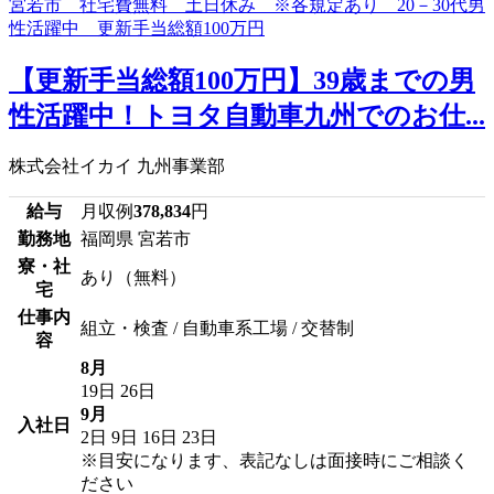
【更新手当総額100万円】39歳までの男
性活躍中！トヨタ自動車九州でのお仕...
株式会社イカイ 九州事業部
給与
月収例
378,834
円
勤務地
福岡県 宮若市
寮・社
あり（無料）
宅
仕事内
組立・検査 / 自動車系工場 / 交替制
容
8月
19日
26日
9月
入社日
2日
9日
16日
23日
※目安になります、表記なしは面接時にご相談く
ださい