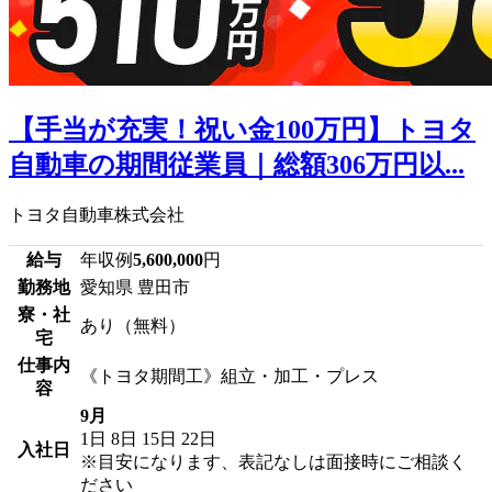
【手当が充実！祝い金100万円】トヨタ
自動車の期間従業員｜総額306万円以...
トヨタ自動車株式会社
給与
年収例
5,600,000
円
勤務地
愛知県 豊田市
寮・社
あり（無料）
宅
仕事内
《トヨタ期間工》組立・加工・プレス
容
9月
1日
8日
15日
22日
入社日
※目安になります、表記なしは面接時にご相談く
ださい