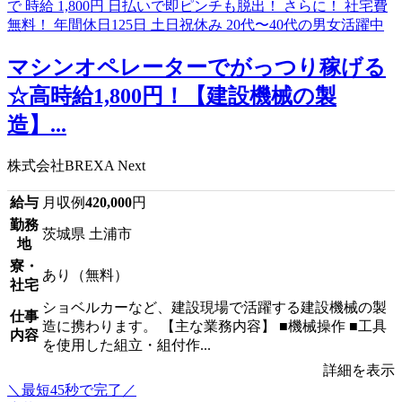
マシンオペレーターでがっつり稼げる
☆高時給1,800円！【建設機械の製
造】...
株式会社BREXA Next
給与
月収例
420,000
円
勤務
茨城県 土浦市
地
寮・
あり（無料）
社宅
ショベルカーなど、建設現場で活躍する建設機械の製
仕事
造に携わります。 【主な業務内容】 ■機械操作 ■工具
内容
を使用した組立・組付作...
詳細を表示
＼最短45秒で完了／