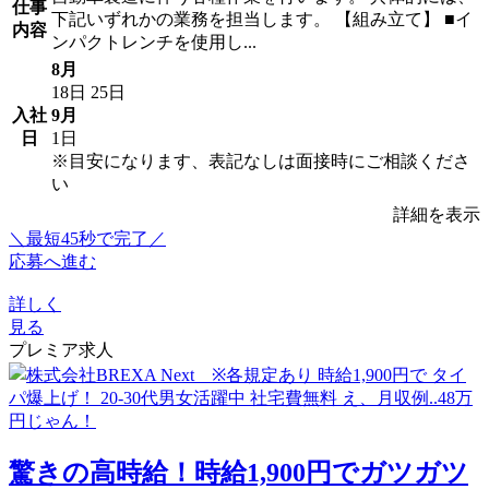
仕事
下記いずれかの業務を担当します。 【組み立て】 ■イ
内容
ンパクトレンチを使用し...
8月
18日
25日
入社
9月
日
1日
※目安になります、表記なしは面接時にご相談くださ
い
詳細を表示
＼最短45秒で完了／
応募へ進む
詳しく
見る
プレミア求人
驚きの高時給！時給1,900円でガツガツ