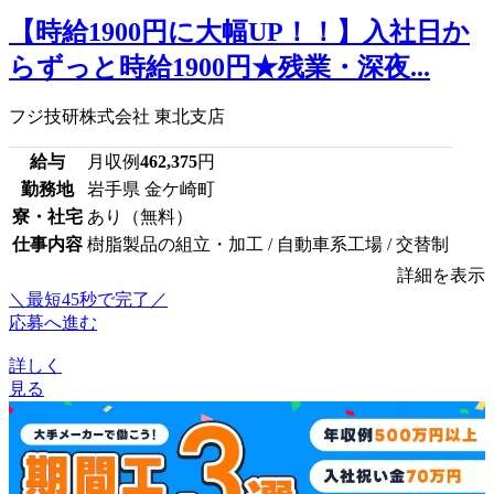
【時給1900円に大幅UP！！】入社日か
らずっと時給1900円★残業・深夜...
フジ技研株式会社 東北支店
給与
月収例
462,375
円
勤務地
岩手県 金ケ崎町
寮・社宅
あり（無料）
仕事内容
樹脂製品の組立・加工 / 自動車系工場 / 交替制
詳細を表示
＼最短45秒で完了／
応募へ進む
詳しく
見る