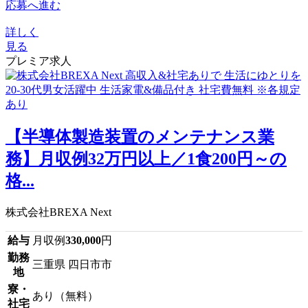
応募へ進む
詳しく
見る
プレミア求人
【半導体製造装置のメンテナンス業
務】月収例32万円以上／1食200円～の
格...
株式会社BREXA Next
給与
月収例
330,000
円
勤務
三重県 四日市市
地
寮・
あり（無料）
社宅