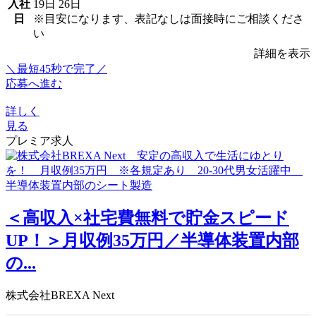
入社
19日
26日
日
※目安になります、表記なしは面接時にご相談くださ
い
詳細を表示
＼最短45秒で完了／
応募へ進む
詳しく
見る
プレミア求人
＜高収入×社宅費無料で貯金スピード
UP！＞月収例35万円／半導体装置内部
の...
株式会社BREXA Next