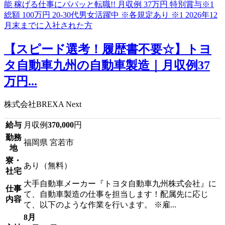
【スピード選考！履歴書不要☆】トヨ
タ自動車九州の自動車製造｜月収例37
万円...
株式会社BREXA Next
給与
月収例
370,000
円
勤務
福岡県 宮若市
地
寮・
あり（無料）
社宅
大手自動車メーカー『トヨタ自動車九州株式会社』に
仕事
て、自動車製造の仕事を担当します！配属先に応じ
内容
て、以下のような作業を行います。 ※雇...
8月