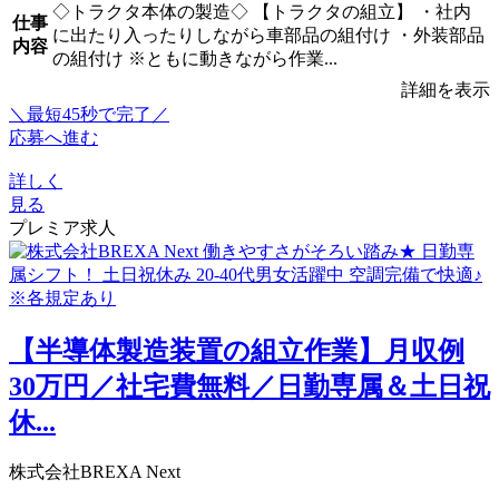
◇トラクタ本体の製造◇ 【トラクタの組立】 ・社内
仕事
に出たり入ったりしながら車部品の組付け ・外装部品
内容
の組付け ※ともに動きながら作業...
詳細を表示
＼最短45秒で完了／
応募へ進む
詳しく
見る
プレミア求人
【半導体製造装置の組立作業】月収例
30万円／社宅費無料／日勤専属＆土日祝
休...
株式会社BREXA Next