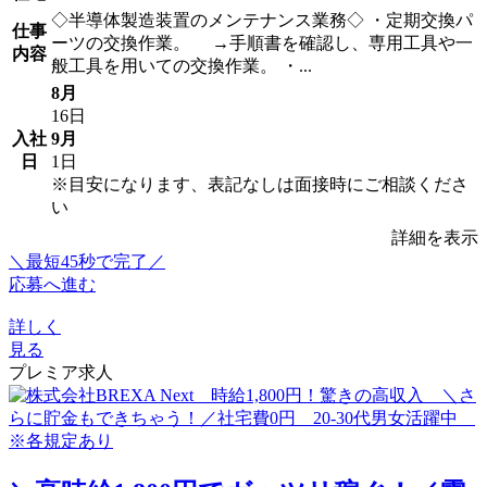
◇半導体製造装置のメンテナンス業務◇ ・定期交換パ
仕事
ーツの交換作業。 →手順書を確認し、専用工具や一
内容
般工具を用いての交換作業。 ・...
8月
16日
入社
9月
日
1日
※目安になります、表記なしは面接時にご相談くださ
い
詳細を表示
＼最短45秒で完了／
応募へ進む
詳しく
見る
プレミア求人