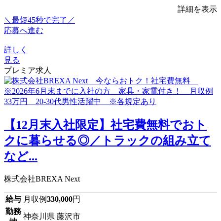
詳細を表示
＼最短45秒で完了／
応募へ進む
詳しく
見る
プレミア求人
【12月末入社限定】社宅費無料でおト
クに暮らせる◎／トラックの組み立て
など...
株式会社BREXA Next
給与
月収例
330,000
円
勤務
神奈川県 藤沢市