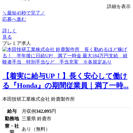
詳細を表示
＼最短45秒で完了／
応募へ進む
詳しく
見る
プレミア求人
【着実に給与UP！】長く安心して働け
る『Honda』の期間従業員｜満了一時...
本田技研工業株式会社 鈴鹿製作所
給与
月収例
342,095
円
勤務地
三重県 鈴鹿市
寮・社
あり（無料）
宅