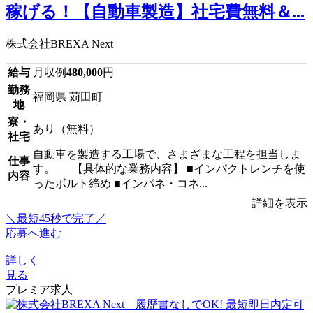
稼げる！【自動車製造】社宅費無料＆...
株式会社BREXA Next
給与
月収例
480,000
円
勤務
福岡県 苅田町
地
寮・
あり（無料）
社宅
自動車を製造する工場で、さまざまな工程を担当しま
仕事
す。 【具体的な業務内容】 ■インパクトレンチを使
内容
ったボルト締め ■インパネ・コネ...
詳細を表示
＼最短45秒で完了／
応募へ進む
詳しく
見る
プレミア求人