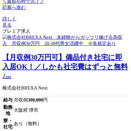
＼最短45秒で完了／
応募へ進む
詳しく
見る
プレミア求人
【月収例30万円可】備品付き社宅に即
入居OK！／しかも社宅費はずっと無料
♪...
株式会社BREXA Next
給与
月収例
300,000
円
勤務
大阪府 堺市
地
寮・
あり（無料）
社宅