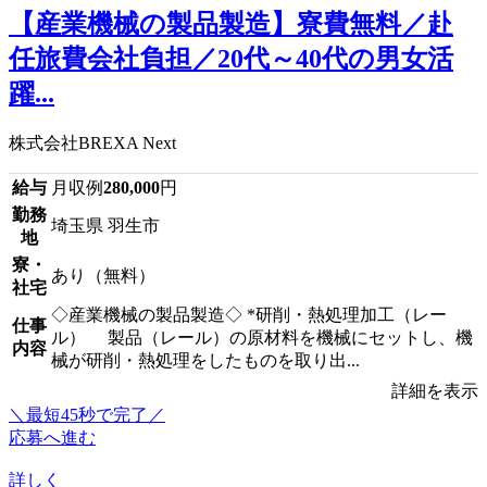
【産業機械の製品製造】寮費無料／赴
任旅費会社負担／20代～40代の男女活
躍...
株式会社BREXA Next
給与
月収例
280,000
円
勤務
埼玉県 羽生市
地
寮・
あり（無料）
社宅
◇産業機械の製品製造◇ *研削・熱処理加工（レー
仕事
ル） 製品（レール）の原材料を機械にセットし、機
内容
械が研削・熱処理をしたものを取り出...
詳細を表示
＼最短45秒で完了／
応募へ進む
詳しく