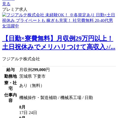
見る
プレミア求人
【日勤×寮費無料】月収例29万円以上！
土日祝休みでメリハリつけて高収入♪/...
フジアルテ株式会社
給与
月収例
299,000
円
勤務地
茨城県 下妻市
寮・社
あり（無料）
宅
仕事内
機械操作・製造補助 / 機械系工場 / 日勤
容
8月
17日
24日