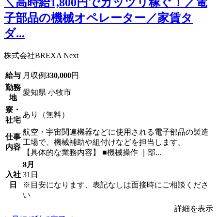
＼高時給1,800円でガッツリ稼ぐ！／電
子部品の機械オペレーター／家賃タ
ダ...
株式会社BREXA Next
給与
月収例
330,000
円
勤務
愛知県 小牧市
地
寮・
あり（無料）
社宅
航空・宇宙関連機器などに使用される電子部品の製造
仕事
工場で、機械補助や組付けなどを担当します。
内容
【具体的な業務内容】 ■機械操作 ｜部...
8月
入社
31日
日
※目安になります、表記なしは面接時にご相談くださ
い
詳細を表示