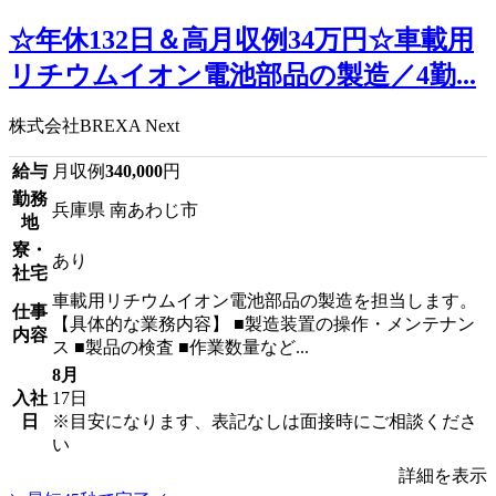
☆年休132日＆高月収例34万円☆車載用
リチウムイオン電池部品の製造／4勤...
株式会社BREXA Next
給与
月収例
340,000
円
勤務
兵庫県 南あわじ市
地
寮・
あり
社宅
車載用リチウムイオン電池部品の製造を担当します。
仕事
【具体的な業務内容】 ■製造装置の操作・メンテナン
内容
ス ■製品の検査 ■作業数量など...
8月
入社
17日
日
※目安になります、表記なしは面接時にご相談くださ
い
詳細を表示