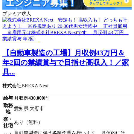
プレミア求人
【自動車製造の工場】月収例43万円＆
年2回の業績賞与で目指せ高収入！／家
具...
株式会社BREXA Next
給与
月収例
430,000
円
勤務
愛知県 大府市
地
寮・
あり（無料）
社宅
自動車製造に伴う各種作業を行います。 具体的には、