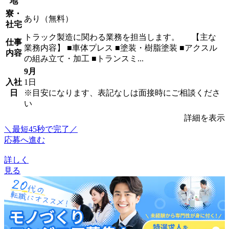
地
寮・
あり（無料）
社宅
トラック製造に関わる業務を担当します。 【主な
仕事
業務内容】 ■車体プレス ■塗装・樹脂塗装 ■アクスル
内容
の組み立て・加工 ■トランスミ...
9月
入社
1日
日
※目安になります、表記なしは面接時にご相談くださ
い
詳細を表示
＼最短45秒で完了／
応募へ進む
詳しく
見る