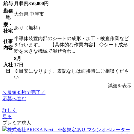
給与
月収例
350,000
円
勤務
大分県 中津市
地
寮・
あり（無料）
社宅
半導体装置内部のシートの成形・加工・検査作業など
仕事
を行います。 【具体的な作業内容】 ◇シート成形
内容
粉を大きな機械で混ぜ合わ...
8月
入社
17日
日
※目安になります、表記なしは面接時にご相談くださ
い
詳細を表示
＼最短45秒で完了／
応募へ進む
詳しく
見る
プレミア求人