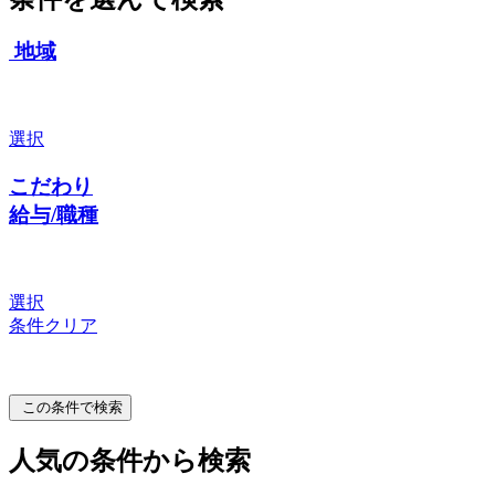
地域
選択
こだわり
給与/職種
選択
条件クリア
この条件で検索
人気の条件から検索