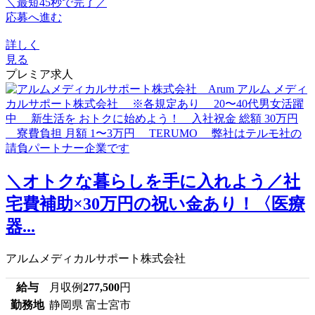
＼最短45秒で完了／
応募へ進む
詳しく
見る
プレミア求人
＼オトクな暮らしを手に入れよう／社
宅費補助×30万円の祝い金あり！〈医療
器...
アルムメディカルサポート株式会社
給与
月収例
277,500
円
勤務地
静岡県 富士宮市