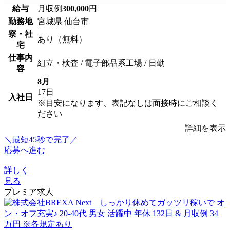
給与
月収例
300,000
円
勤務地
宮城県 仙台市
寮・社
あり（無料）
宅
仕事内
組立・検査 / 電子部品系工場 / 日勤
容
8月
17日
入社日
※目安になります、表記なしは面接時にご相談く
ださい
詳細を表示
＼最短45秒で完了／
応募へ進む
詳しく
見る
プレミア求人