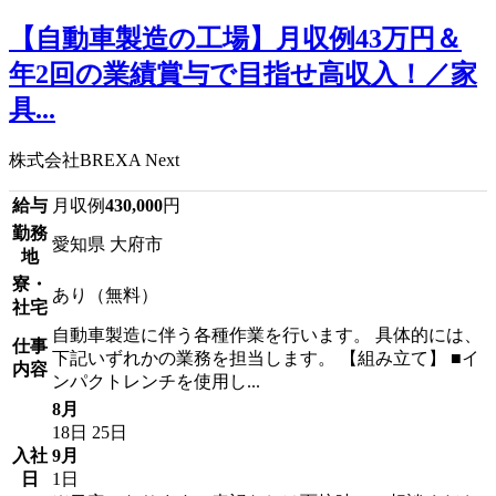
【自動車製造の工場】月収例43万円＆
年2回の業績賞与で目指せ高収入！／家
具...
株式会社BREXA Next
給与
月収例
430,000
円
勤務
愛知県 大府市
地
寮・
あり（無料）
社宅
自動車製造に伴う各種作業を行います。 具体的には、
仕事
下記いずれかの業務を担当します。 【組み立て】 ■イ
内容
ンパクトレンチを使用し...
8月
18日
25日
入社
9月
日
1日