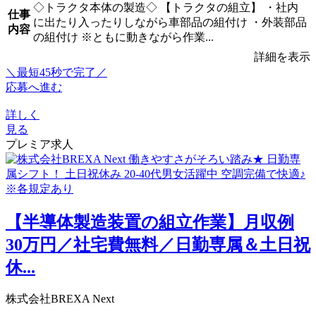
◇トラクタ本体の製造◇ 【トラクタの組立】 ・社内
仕事
に出たり入ったりしながら車部品の組付け ・外装部品
内容
の組付け ※ともに動きながら作業...
詳細を表示
＼最短45秒で完了／
応募へ進む
詳しく
見る
プレミア求人
【半導体製造装置の組立作業】月収例
30万円／社宅費無料／日勤専属＆土日祝
休...
株式会社BREXA Next