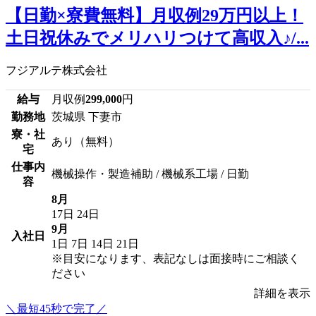
【日勤×寮費無料】月収例29万円以上！
土日祝休みでメリハリつけて高収入♪/...
フジアルテ株式会社
給与
月収例
299,000
円
勤務地
茨城県 下妻市
寮・社
あり（無料）
宅
仕事内
機械操作・製造補助 / 機械系工場 / 日勤
容
8月
17日
24日
9月
入社日
1日
7日
14日
21日
※目安になります、表記なしは面接時にご相談く
ださい
詳細を表示
＼最短45秒で完了／