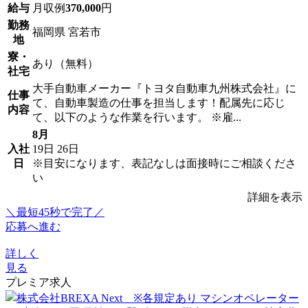
給与
月収例
370,000
円
勤務
福岡県 宮若市
地
寮・
あり（無料）
社宅
大手自動車メーカー『トヨタ自動車九州株式会社』に
仕事
て、自動車製造の仕事を担当します！配属先に応じ
内容
て、以下のような作業を行います。 ※雇...
8月
入社
19日
26日
日
※目安になります、表記なしは面接時にご相談くださ
い
詳細を表示
＼最短45秒で完了／
応募へ進む
詳しく
見る
プレミア求人