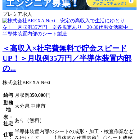
プレミア求人
＜高収入×社宅費無料で貯金スピード
UP！＞月収例35万円／半導体装置内部
の...
株式会社BREXA Next
給与
月収例
350,000
円
勤務
大分県 中津市
地
寮・
あり（無料）
社宅
半導体装置内部のシートの成形・加工・検査作業など
仕事
を行います。 【具体的な作業内容】 ◇シート成形