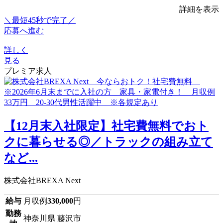
詳細を表示
＼最短45秒で完了／
応募へ進む
詳しく
見る
プレミア求人
【12月末入社限定】社宅費無料でおト
クに暮らせる◎／トラックの組み立て
など...
株式会社BREXA Next
給与
月収例
330,000
円
勤務
神奈川県 藤沢市