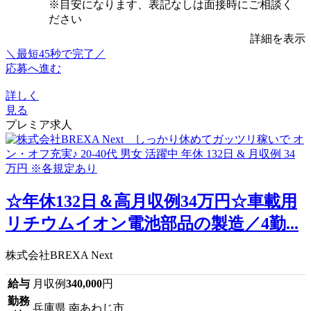
※目安になります、表記なしは面接時にご相談く
ださい
詳細を表示
＼最短45秒で完了／
応募へ進む
詳しく
見る
プレミア求人
☆年休132日＆高月収例34万円☆車載用
リチウムイオン電池部品の製造／4勤...
株式会社BREXA Next
給与
月収例
340,000
円
勤務
兵庫県 南あわじ市