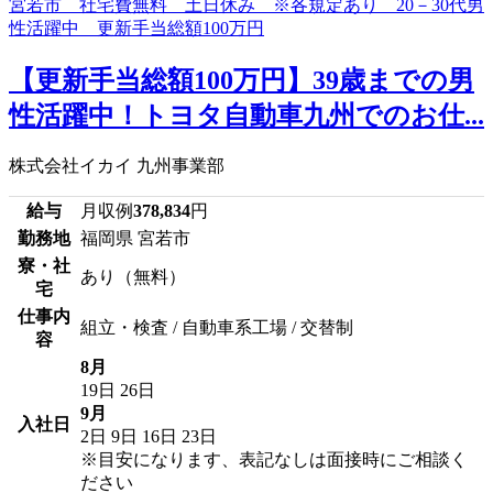
【更新手当総額100万円】39歳までの男
性活躍中！トヨタ自動車九州でのお仕...
株式会社イカイ 九州事業部
給与
月収例
378,834
円
勤務地
福岡県 宮若市
寮・社
あり（無料）
宅
仕事内
組立・検査 / 自動車系工場 / 交替制
容
8月
19日
26日
9月
入社日
2日
9日
16日
23日
※目安になります、表記なしは面接時にご相談く
ださい