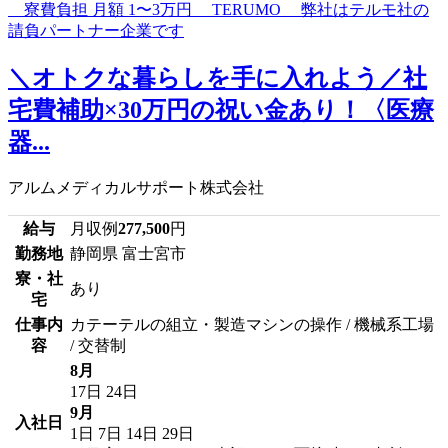
＼オトクな暮らしを手に入れよう／社
宅費補助×30万円の祝い金あり！〈医療
器...
アルムメディカルサポート株式会社
給与
月収例
277,500
円
勤務地
静岡県 富士宮市
寮・社
あり
宅
仕事内
カテーテルの組立・製造マシンの操作 / 機械系工場
容
/ 交替制
8月
17日
24日
9月
入社日
1日
7日
14日
29日