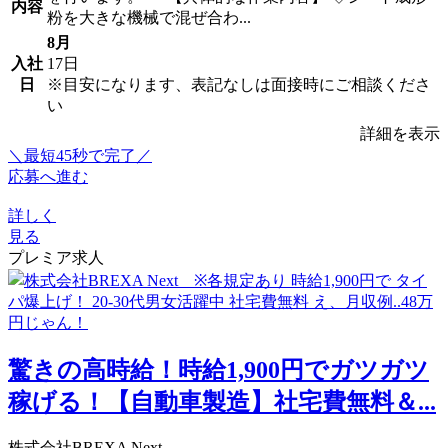
内容
粉を大きな機械で混ぜ合わ...
8月
入社
17日
日
※目安になります、表記なしは面接時にご相談くださ
い
詳細を表示
＼最短45秒で完了／
応募へ進む
詳しく
見る
プレミア求人
驚きの高時給！時給1,900円でガツガツ
稼げる！【自動車製造】社宅費無料＆...
株式会社BREXA Next