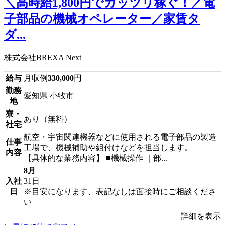
＼高時給1,800円でガッツリ稼ぐ！／電
子部品の機械オペレーター／家賃タ
ダ...
株式会社BREXA Next
給与
月収例
330,000
円
勤務
愛知県 小牧市
地
寮・
あり（無料）
社宅
航空・宇宙関連機器などに使用される電子部品の製造
仕事
工場で、機械補助や組付けなどを担当します。
内容
【具体的な業務内容】 ■機械操作 ｜部...
8月
入社
31日
日
※目安になります、表記なしは面接時にご相談くださ
い
詳細を表示