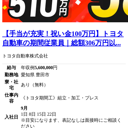
【手当が充実！祝い金100万円】トヨタ
自動車の期間従業員｜総額306万円以...
トヨタ自動車株式会社
給与
年収例
5,600,000
円
勤務地
愛知県 豊田市
寮・社
あり（無料）
宅
仕事内
《トヨタ期間工》組立・加工・プレス
容
9月
1日
8日
15日
22日
入社日
※目安になります、表記なしは面接時にご相談く
ださい