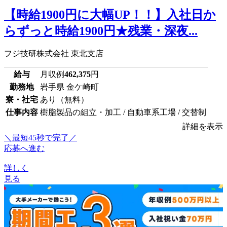
【時給1900円に大幅UP！！】入社日か
らずっと時給1900円★残業・深夜...
フジ技研株式会社 東北支店
給与
月収例
462,375
円
勤務地
岩手県 金ケ崎町
寮・社宅
あり（無料）
仕事内容
樹脂製品の組立・加工 / 自動車系工場 / 交替制
詳細を表示
＼最短45秒で完了／
応募へ進む
詳しく
見る