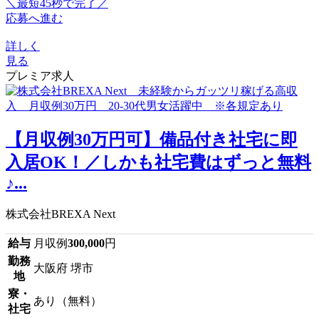
＼最短45秒で完了／
応募へ進む
詳しく
見る
プレミア求人
【月収例30万円可】備品付き社宅に即
入居OK！／しかも社宅費はずっと無料
♪...
株式会社BREXA Next
給与
月収例
300,000
円
勤務
大阪府 堺市
地
寮・
あり（無料）
社宅