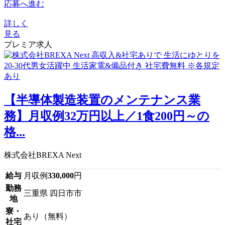
応募へ進む
詳しく
見る
プレミア求人
【半導体製造装置のメンテナンス業
務】月収例32万円以上／1食200円～の
格...
株式会社BREXA Next
給与
月収例
330,000
円
勤務
三重県 四日市市
地
寮・
あり（無料）
社宅