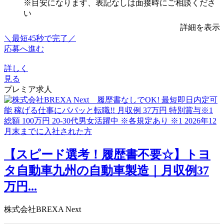
※目安になります、表記なしは面接時にご相談くださ
い
詳細を表示
＼最短45秒で完了／
応募へ進む
詳しく
見る
プレミア求人
【スピード選考！履歴書不要☆】トヨ
タ自動車九州の自動車製造｜月収例37
万円...
株式会社BREXA Next