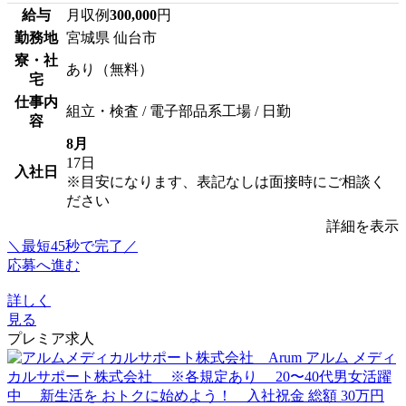
給与
月収例
300,000
円
勤務地
宮城県 仙台市
寮・社
あり（無料）
宅
仕事内
組立・検査 / 電子部品系工場 / 日勤
容
8月
17日
入社日
※目安になります、表記なしは面接時にご相談く
ださい
詳細を表示
＼最短45秒で完了／
応募へ進む
詳しく
見る
プレミア求人