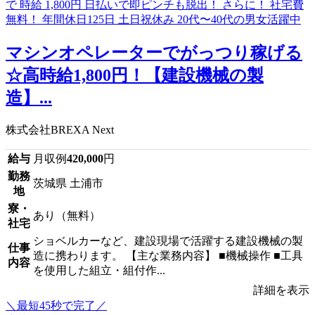
マシンオペレーターでがっつり稼げる
☆高時給1,800円！【建設機械の製
造】...
株式会社BREXA Next
給与
月収例
420,000
円
勤務
茨城県 土浦市
地
寮・
あり（無料）
社宅
ショベルカーなど、建設現場で活躍する建設機械の製
仕事
造に携わります。 【主な業務内容】 ■機械操作 ■工具
内容
を使用した組立・組付作...
詳細を表示
＼最短45秒で完了／