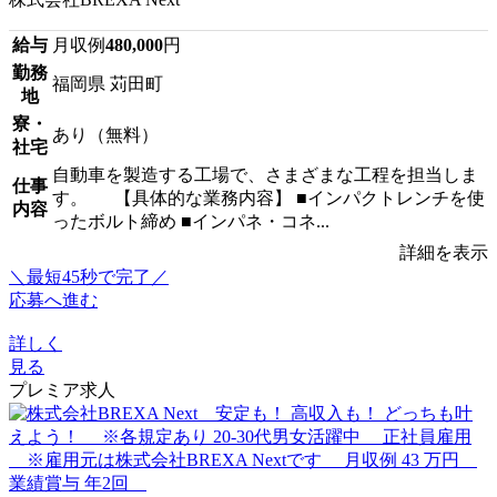
給与
月収例
480,000
円
勤務
福岡県 苅田町
地
寮・
あり（無料）
社宅
自動車を製造する工場で、さまざまな工程を担当しま
仕事
す。 【具体的な業務内容】 ■インパクトレンチを使
内容
ったボルト締め ■インパネ・コネ...
詳細を表示
＼最短45秒で完了／
応募へ進む
詳しく
見る
プレミア求人