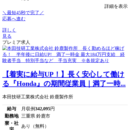
詳細を表示
＼最短45秒で完了／
応募へ進む
詳しく
見る
プレミア求人
【着実に給与UP！】長く安心して働け
る『Honda』の期間従業員｜満了一時...
本田技研工業株式会社 鈴鹿製作所
給与
月収例
342,095
円
勤務地
三重県 鈴鹿市
寮・社
あり（無料）
宅