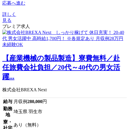
応募へ進む
詳しく
見る
プレミア求人
【産業機械の製品製造】寮費無料／赴
任旅費会社負担／20代～40代の男女活
躍...
株式会社BREXA Next
給与
月収例
280,000
円
勤務
埼玉県 羽生市
地
寮・
あり（無料）
社宅