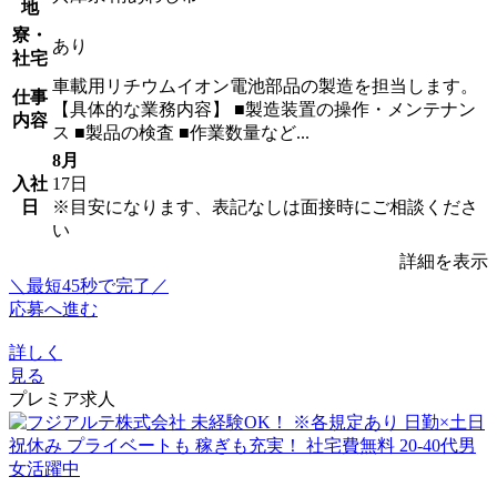
地
寮・
あり
社宅
車載用リチウムイオン電池部品の製造を担当します。
仕事
【具体的な業務内容】 ■製造装置の操作・メンテナン
内容
ス ■製品の検査 ■作業数量など...
8月
入社
17日
日
※目安になります、表記なしは面接時にご相談くださ
い
詳細を表示
＼最短45秒で完了／
応募へ進む
詳しく
見る
プレミア求人