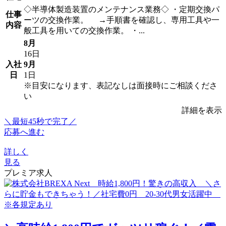
◇半導体製造装置のメンテナンス業務◇ ・定期交換パ
仕事
ーツの交換作業。 →手順書を確認し、専用工具や一
内容
般工具を用いての交換作業。 ・...
8月
16日
入社
9月
日
1日
※目安になります、表記なしは面接時にご相談くださ
い
詳細を表示
＼最短45秒で完了／
応募へ進む
詳しく
見る
プレミア求人