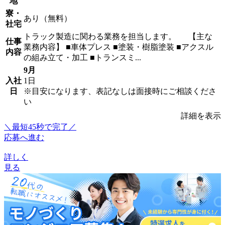
地
寮・
あり（無料）
社宅
トラック製造に関わる業務を担当します。 【主な
仕事
業務内容】 ■車体プレス ■塗装・樹脂塗装 ■アクスル
内容
の組み立て・加工 ■トランスミ...
9月
入社
1日
日
※目安になります、表記なしは面接時にご相談くださ
い
詳細を表示
＼最短45秒で完了／
応募へ進む
詳しく
見る