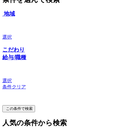
地域
選択
こだわり
給与/職種
選択
条件クリア
この条件で検索
人気の条件から検索