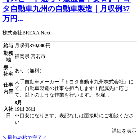
タ自動車九州の自動車製造｜月収例37
万円...
株式会社BREXA Next
給与
月収例
370,000
円
勤務
福岡県 宮若市
地
寮・
あり（無料）
社宅
大手自動車メーカー『トヨタ自動車九州株式会社』に
仕事
て、自動車製造の仕事を担当します！配属先に応じ
内容
て、以下のような作業を行います。 ※雇...
8月
入社
19日
26日
日
※目安になります、表記なしは面接時にご相談くださ
い
詳細を表示
＼最短45秒で完了／