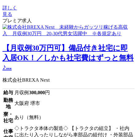
詳しく
見る
プレミア求人
【月収例30万円可】備品付き社宅に即
入居OK！／しかも社宅費はずっと無料
♪...
株式会社BREXA Next
給与
月収例
300,000
円
勤務
大阪府 堺市
地
寮・
あり（無料）
社宅
◇トラクタ本体の製造◇ 【トラクタの組立】 ・社内
仕事
に出たり入ったりしながら車部品の組付け ・外装部品