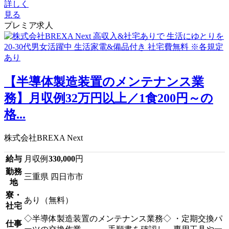
詳しく
見る
プレミア求人
【半導体製造装置のメンテナンス業
務】月収例32万円以上／1食200円～の
格...
株式会社BREXA Next
給与
月収例
330,000
円
勤務
三重県 四日市市
地
寮・
あり（無料）
社宅
◇半導体製造装置のメンテナンス業務◇ ・定期交換パ
仕事