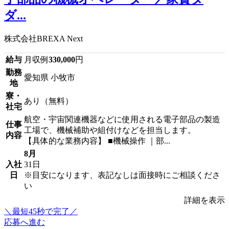
ダ...
株式会社BREXA Next
給与
月収例
330,000
円
勤務
愛知県 小牧市
地
寮・
あり（無料）
社宅
航空・宇宙関連機器などに使用される電子部品の製造
仕事
工場で、機械補助や組付けなどを担当します。
内容
【具体的な業務内容】 ■機械操作 ｜部...
8月
入社
31日
日
※目安になります、表記なしは面接時にご相談くださ
い
詳細を表示
＼最短45秒で完了／
応募へ進む