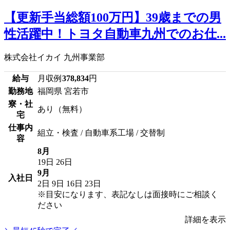
【更新手当総額100万円】39歳までの男
性活躍中！トヨタ自動車九州でのお仕...
株式会社イカイ 九州事業部
給与
月収例
378,834
円
勤務地
福岡県 宮若市
寮・社
あり（無料）
宅
仕事内
組立・検査 / 自動車系工場 / 交替制
容
8月
19日
26日
9月
入社日
2日
9日
16日
23日
※目安になります、表記なしは面接時にご相談く
ださい
詳細を表示