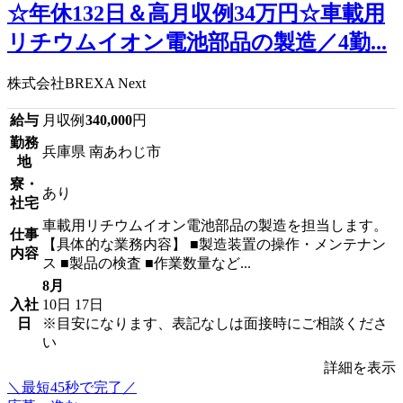
☆年休132日＆高月収例34万円☆車載用
リチウムイオン電池部品の製造／4勤...
株式会社BREXA Next
給与
月収例
340,000
円
勤務
兵庫県 南あわじ市
地
寮・
あり
社宅
車載用リチウムイオン電池部品の製造を担当します。
仕事
【具体的な業務内容】 ■製造装置の操作・メンテナン
内容
ス ■製品の検査 ■作業数量など...
8月
入社
10日
17日
日
※目安になります、表記なしは面接時にご相談くださ
い
詳細を表示
＼最短45秒で完了／