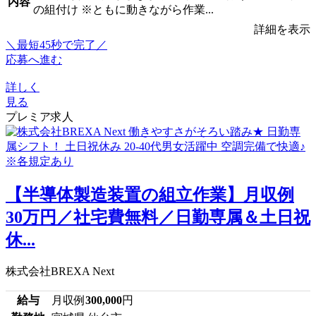
内容
の組付け ※ともに動きながら作業...
詳細を表示
＼最短45秒で完了／
応募へ進む
詳しく
見る
プレミア求人
【半導体製造装置の組立作業】月収例
30万円／社宅費無料／日勤専属＆土日祝
休...
株式会社BREXA Next
給与
月収例
300,000
円