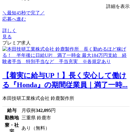
詳細を表示
＼最短45秒で完了／
応募へ進む
詳しく
見る
プレミア求人
【着実に給与UP！】長く安心して働け
る『Honda』の期間従業員｜満了一時...
本田技研工業株式会社 鈴鹿製作所
給与
月収例
342,095
円
勤務地
三重県 鈴鹿市
寮・社
あり（無料）
宅