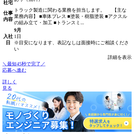
社宅
トラック製造に関わる業務を担当します。 【主な
仕事
業務内容】 ■車体プレス ■塗装・樹脂塗装 ■アクスル
内容
の組み立て・加工 ■トランスミ...
9月
入社
1日
日
※目安になります、表記なしは面接時にご相談くださ
い
詳細を表示
＼最短45秒で完了／
応募へ進む
詳しく
見る