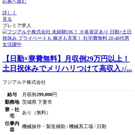
応募へ進む
詳しく
見る
プレミア求人
【日勤×寮費無料】月収例29万円以上！
土日祝休みでメリハリつけて高収入♪/...
フジアルテ株式会社
給与
月収例
299,000
円
勤務地
茨城県 下妻市
寮・社
あり（無料）
宅
仕事内
機械操作・製造補助 / 機械系工場 / 日勤
容