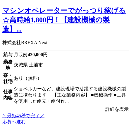
マシンオペレーターでがっつり稼げる
☆高時給1,800円！【建設機械の製
造】...
株式会社BREXA Next
給与
月収例
420,000
円
勤務
茨城県 土浦市
地
寮・
あり（無料）
社宅
ショベルカーなど、建設現場で活躍する建設機械の製
仕事
造に携わります。 【主な業務内容】 ■機械操作 ■工具
内容
を使用した組立・組付作...
詳細を表示
＼最短45秒で完了／
応募へ進む