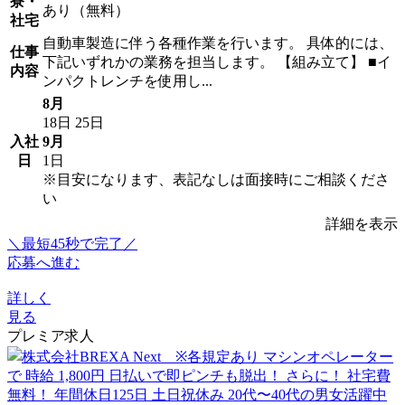
寮・
あり（無料）
社宅
自動車製造に伴う各種作業を行います。 具体的には、
仕事
下記いずれかの業務を担当します。 【組み立て】 ■イ
内容
ンパクトレンチを使用し...
8月
18日
25日
入社
9月
日
1日
※目安になります、表記なしは面接時にご相談くださ
い
詳細を表示
＼最短45秒で完了／
応募へ進む
詳しく
見る
プレミア求人