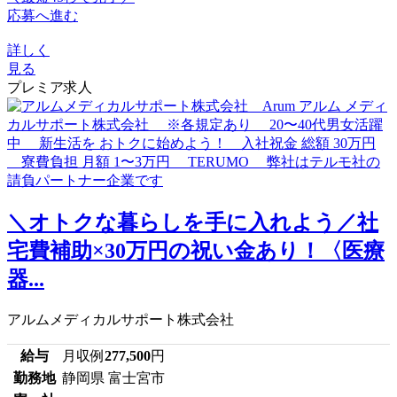
応募へ進む
詳しく
見る
プレミア求人
＼オトクな暮らしを手に入れよう／社
宅費補助×30万円の祝い金あり！〈医療
器...
アルムメディカルサポート株式会社
給与
月収例
277,500
円
勤務地
静岡県 富士宮市