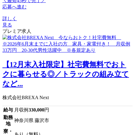
＼最短45秒で完了／
応募へ進む
詳しく
見る
プレミア求人
【12月末入社限定】社宅費無料でおト
クに暮らせる◎／トラックの組み立て
など...
株式会社BREXA Next
給与
月収例
330,000
円
勤務
神奈川県 藤沢市
地
寮・
あり（無料）