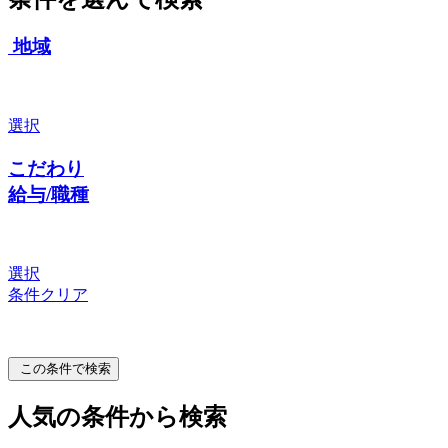
地域
選択
こだわり
給与/職種
選択
条件クリア
この条件で検索
人気の条件から検索