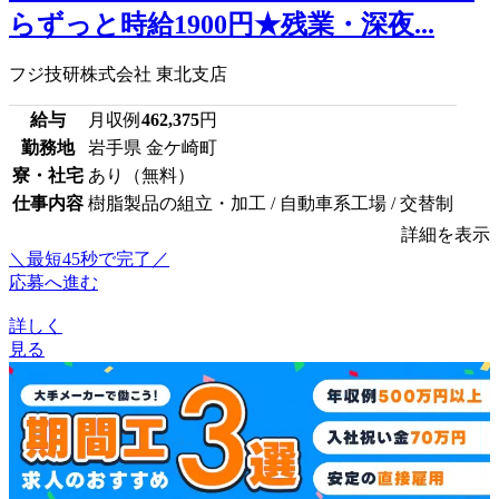
らずっと時給1900円★残業・深夜...
フジ技研株式会社 東北支店
給与
月収例
462,375
円
勤務地
岩手県 金ケ崎町
寮・社宅
あり（無料）
仕事内容
樹脂製品の組立・加工 / 自動車系工場 / 交替制
詳細を表示
＼最短45秒で完了／
応募へ進む
詳しく
見る