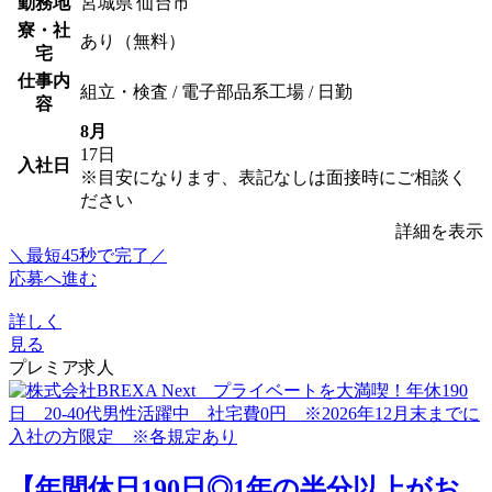
勤務地
宮城県 仙台市
寮・社
あり（無料）
宅
仕事内
組立・検査 / 電子部品系工場 / 日勤
容
8月
17日
入社日
※目安になります、表記なしは面接時にご相談く
ださい
詳細を表示
＼最短45秒で完了／
応募へ進む
詳しく
見る
プレミア求人
【年間休日190日◎1年の半分以上がお