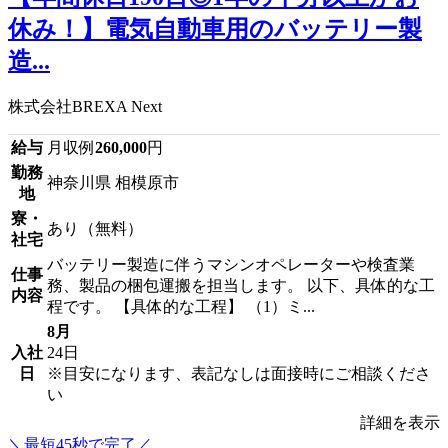
休み！】電気自動車用のバッテリー製
造...
株式会社BREXA Next
給与
月収例
260,000
円
勤務
神奈川県 相模原市
地
寮・
あり（無料）
社宅
バッテリー製造に伴うマシンオペレーターや検査業
仕事
務、製品の梱包運搬を担当します。 以下、具体的な工
内容
程です。 【具体的な工程】 （1）ミ...
8月
入社
24日
日
※目安になります、表記なしは面接時にご相談くださ
い
詳細を表示
＼最短45秒で完了／