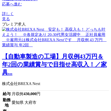
応募へ進む
詳しく
見る
プレミア求人
【自動車製造の工場】月収例43万円＆
年2回の業績賞与で目指せ高収入！／家
具...
株式会社BREXA Next
給与
月収例
430,000
円
勤務
愛知県 大府市
地