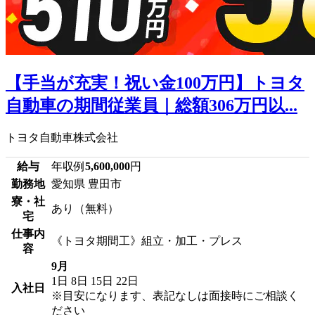
【手当が充実！祝い金100万円】トヨタ
自動車の期間従業員｜総額306万円以...
トヨタ自動車株式会社
給与
年収例
5,600,000
円
勤務地
愛知県 豊田市
寮・社
あり（無料）
宅
仕事内
《トヨタ期間工》組立・加工・プレス
容
9月
1日
8日
15日
22日
入社日
※目安になります、表記なしは面接時にご相談く
ださい