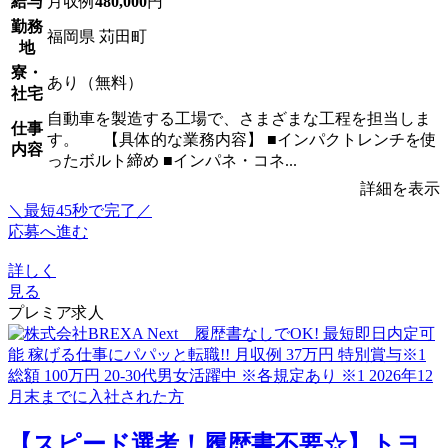
給与
月収例
480,000
円
勤務
福岡県 苅田町
地
寮・
あり（無料）
社宅
自動車を製造する工場で、さまざまな工程を担当しま
仕事
す。 【具体的な業務内容】 ■インパクトレンチを使
内容
ったボルト締め ■インパネ・コネ...
詳細を表示
＼最短45秒で完了／
応募へ進む
詳しく
見る
プレミア求人
【スピード選考！履歴書不要☆】トヨ