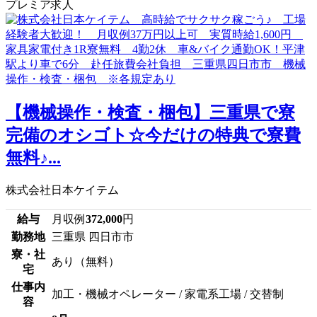
プレミア求人
【機械操作・検査・梱包】三重県で寮
完備のオシゴト☆今だけの特典で寮費
無料♪...
株式会社日本ケイテム
給与
月収例
372,000
円
勤務地
三重県 四日市市
寮・社
あり（無料）
宅
仕事内
加工・機械オペレーター / 家電系工場 / 交替制
容