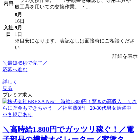
ーツの交換作業。 →手順書を確認し、専用工具や一
内容
般工具を用いての交換作業。 ・...
8月
16日
入社
9月
日
1日
※目安になります、表記なしは面接時にご相談くださ
い
詳細を表示
＼最短45秒で完了／
応募へ進む
詳しく
見る
プレミア求人
＼高時給1,800円でガッツリ稼ぐ！／電
子部品の機械オペレーター／家賃タ