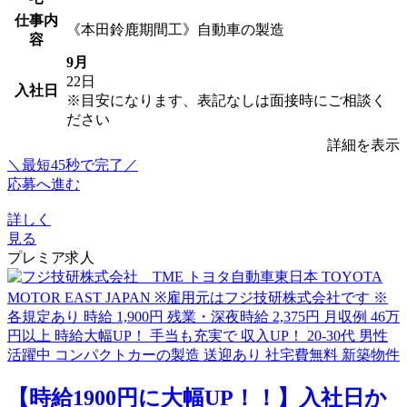
仕事内
《本田鈴鹿期間工》自動車の製造
容
9月
22日
入社日
※目安になります、表記なしは面接時にご相談く
ださい
詳細を表示
＼最短45秒で完了／
応募へ進む
詳しく
見る
プレミア求人
【時給1900円に大幅UP！！】入社日か