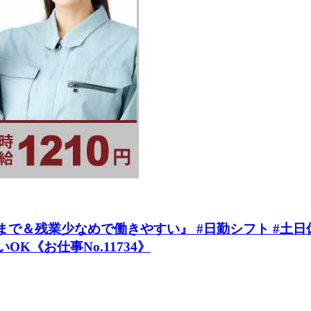
＆残業少なめで働きやすい』 #日勤シフト #土日休み #
OK《お仕事No.11734》