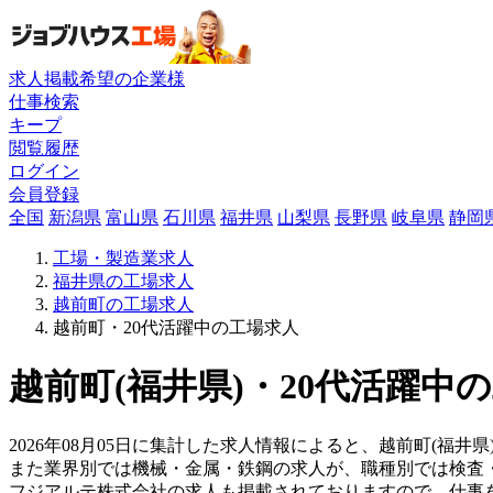
求人掲載希望の企業様
仕事検索
キープ
閲覧履歴
ログイン
会員登録
全国
新潟県
富山県
石川県
福井県
山梨県
長野県
岐阜県
静岡
工場・製造業求人
福井県の工場求人
越前町の工場求人
越前町・20代活躍中の工場求人
越前町(福井県)・20代活躍中
2026年08月05日に集計した求人情報によると、越前町(福井
また業界別では機械・金属・鉄鋼の求人が、職種別では検査
フジアルテ株式会社の求人も掲載されておりますので、仕事