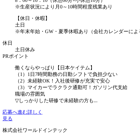
8：00～16：10（休憩60分+小休憩10分）
※生産状況により月0～10時間程度残業あり
【休日・休暇】
土日
※年末年始・GW・夏季休暇あり（会社カレンダーによ
休日
土日休み
PRポイント
働くならやっぱり【日本ケイテム】
（1）1日7時間勤務の日勤シフトで負担少ない
（2）未経験OK！入社後研修が充実で安心
（3）マイカーでラクラク通勤可！ガソリン代支給
職場の雰囲気
▽しっかりした研修で未経験の方も...
応募へ進む
詳しく
見る
株式会社ワールドインテック