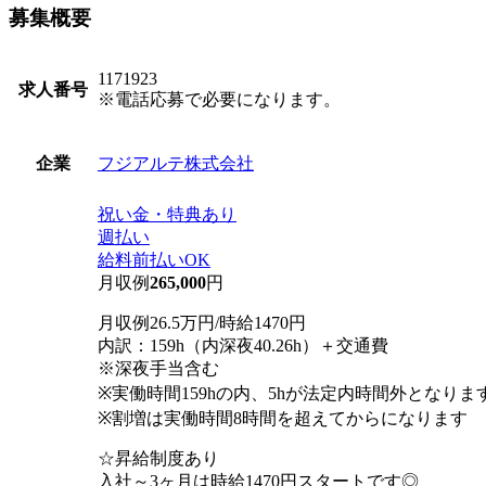
募集概要
1171923
求人番号
※電話応募で必要になります。
フジアルテ株式会社
企業
祝い金・特典あり
週払い
給料前払いOK
月収例
265,000
円
月収例26.5万円/時給1470円
内訳：159h（内深夜40.26h）＋交通費
※深夜手当含む
※実働時間159hの内、5hが法定内時間外となりま
※割増は実働時間8時間を超えてからになります
☆昇給制度あり
入社～3ヶ月は時給1470円スタートです◎