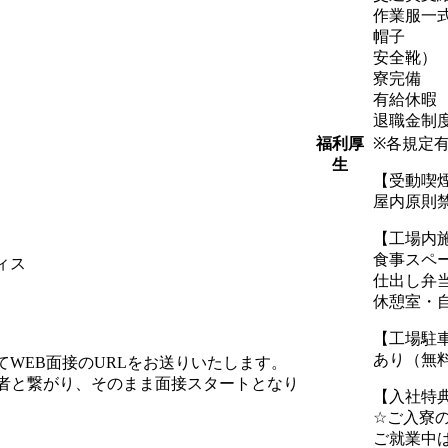
作業服一
帽子
安全靴）
寮完備
有給休暇
退職金制
※各規定
福利厚
生
【受動喫
屋内原則
【工場内
食事スペ
ィス
仕出し弁当
休憩室・
【工場駐
あり（無
WEB面接のURLをお送りいたします。
当者と繋がり、そのまま面接スタートとなり
【入社特
☆ご入寮
ご就業中は