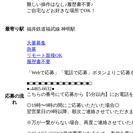
難しい操作はなし♪履歴書不要♪
ご自宅などお好きな場所でOK！
福井鉄道福武線 神明駅
最寄り駅
大量募集
急募
リモート面接OK
履歴書不要
「Webで応募」「電話で応募」ボタンよりご応募
■□■□■□■□■□■□■□■□■□■□■□
●-4465-6632●
こちらの番号にて応募から【5分以内】にお電話
応募の流
れ
◎19時〜9時の間にご応募いただいた場合◎
翌営業日の9時以降、順次ご連絡させていただき
※万が一繋がらない場合、再度ご連絡させていた