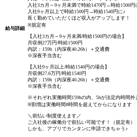
入社3カ月～9ヶ月未満で時給1470円→時給1500円
入社9ヶ月以上で時給1500円→時給1540円に♪
長く勤めていただくほど収入がアップします！
※規定有
給与詳細
【入社3カ月～9ヶ月未満/時給1500円の場合】
月収例27万円/時給1500円
内訳：159h（内深夜40.26h）＋交通費
※深夜手当含む
【入社9ヶ月以上/時給1540円の場合】
月収例27.6万円/時給1540円
内訳：159h（内深夜40.26h）＋交通費
※深夜手当含む
※それぞれ実働時間159hの内、5hが法定内時間
※割増は実働時間8時間を超えてからになります
＼前払い制度使えます／
ご入社後の稼働分で前払い可能です！（規定有）
しかも、アプリでカンタンに申請できちゃう♪