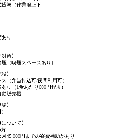
式貸与（作業服上下
度あり
有
煙対策】
禁煙（喫煙スペースあり）
施設】
ース（弁当持込可/夜間利用可）
あり（1食あたり600円程度）
自動販売機
車場】
料）
典について】
の方
月45,000円までの寮費補助があり