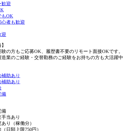
ー歓迎
K
でもOK
初心者も歓迎
歓迎
格】
経験の方もご応募OK、履歴書不要のリモート面接OKです。
製造業のご経験・交替勤務のご経験をお持ちの方も大活躍中
の補助あり
の補助あり
給
完備
完備
夜手当あり
度あり（稼働分）
（日額上限750円）