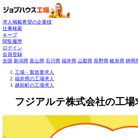
求人掲載希望の企業様
仕事検索
キープ
閲覧履歴
ログイン
会員登録
全国
新潟県
富山県
石川県
福井県
山梨県
長野県
岐阜県
静岡
工場・製造業求人
福井県の工場求人
越前町の工場求人
フジアルテ株式会社の工場求人(