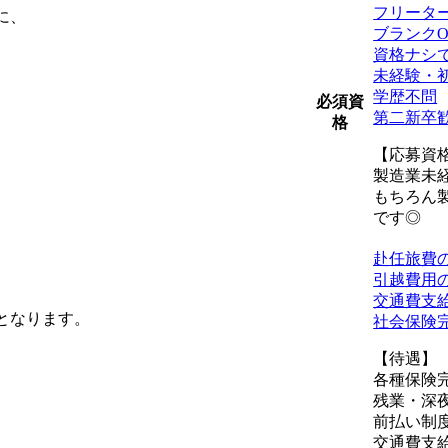
フリータ
に、
ブランクO
資格ナシ
未経験・
学歴不問
必須資
第二新卒
格
【応募資
製造業未
もちろん
です◎
赴任旅費
引越費用
交通費支
外となります。
社会保険
【待遇】
各種保険
残業・深
前払い制
交通費支給