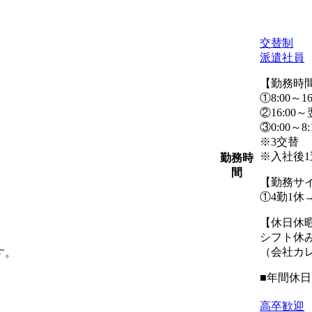
交替制
派遣社員
【勤務時
①8:00～1
②16:00～
③0:00～8
※3交替
※入社後1
勤務時
間
【勤務サ
①4勤1休
【休日休
シフト休
（会社カ
す。
■年間休日
高卒歓迎