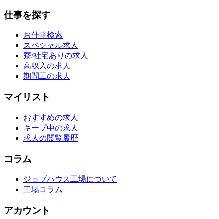
仕事を探す
お仕事検索
スペシャル求人
寮/社宅ありの求人
高収入の求人
期間工の求人
マイリスト
おすすめの求人
キープ中の求人
求人の閲覧履歴
コラム
ジョブハウス工場について
工場コラム
アカウント