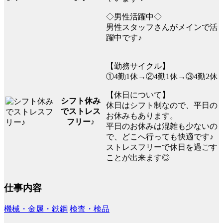
◇男性活躍中◇
男性スタッフさんがメインで活
躍中です♪
【勤務サイクル】
①4勤1休→②4勤1休→③4勤2休
【休日について】
シフト休み
休日はシフト制なので、平日の
でストレス
お休みもあります。
フリー♪
平日のお休みは混雑も少ないの
で、どこへ行っても快適です♪
ストレスフリーで休日を過ごす
ことが出来ます◎
仕事内容
機械・金属・鉄鋼
検査・検品