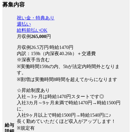
募集内容
祝い金・特典あり
週払い
給料前払いOK
月収例
265,000
円
月収例26.5万円/時給1470円
内訳：159h（内深夜40.26h）＋交通費
※深夜手当含む
※実働時間159hの内、5hが法定内時間外となりま
す。
※割増は実働時間8時間を超えてからになります
☆昇給制度あり
入社～3ヶ月は時給1470円スタートです◎
入社3カ月～9ヶ月未満で時給1470円→時給1500円
に、
入社9ヶ月以上で時給1500円→時給1540円に♪
長く勤めていただくほど収入がアップします！
給与
※規定有
詳細