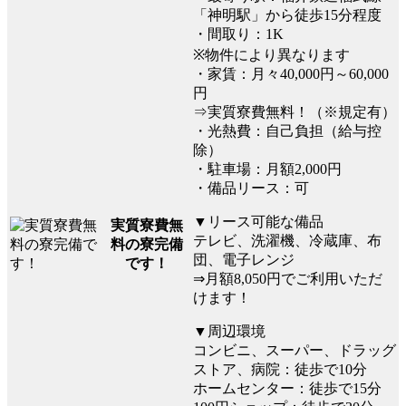
「神明駅」から徒歩15分程度
・間取り：1K
※物件により異なります
・家賃：月々40,000円～60,000
円
⇒実質寮費無料！（※規定有）
・光熱費：自己負担（給与控
除）
・駐車場：月額2,000円
・備品リース：可
▼リース可能な備品
実質寮費無
テレビ、洗濯機、冷蔵庫、布
料の寮完備
団、電子レンジ
です！
⇒月額8,050円でご利用いただ
けます！
▼周辺環境
コンビニ、スーパー、ドラッグ
ストア、病院：徒歩で10分
ホームセンター：徒歩で15分