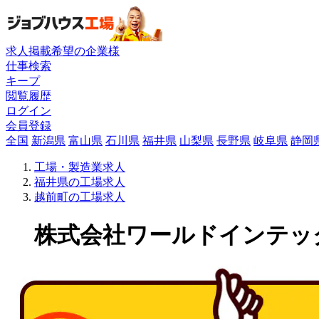
求人掲載希望の企業様
仕事検索
キープ
閲覧履歴
ログイン
会員登録
全国
新潟県
富山県
石川県
福井県
山梨県
長野県
岐阜県
静岡
工場・製造業求人
福井県の工場求人
越前町の工場求人
株式会社ワールドインテックの