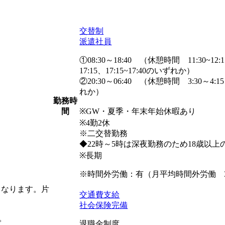
交替制
派遣社員
①08:30～18:40 （休憩時間 11:30~12:1
17:15、17:15~17:40のいずれか）
②20:30～06:40 （休憩時間 3:30～4:15
れか）
勤務時
※GW・夏季・年末年始休暇あり
間
※4勤2休
※二交替勤務
◆22時～5時は深夜勤務のため18歳以
※長期
※時間外労働：有（月平均時間外労働 
となります。片
交通費支給
社会保険完備
。
退職金制度