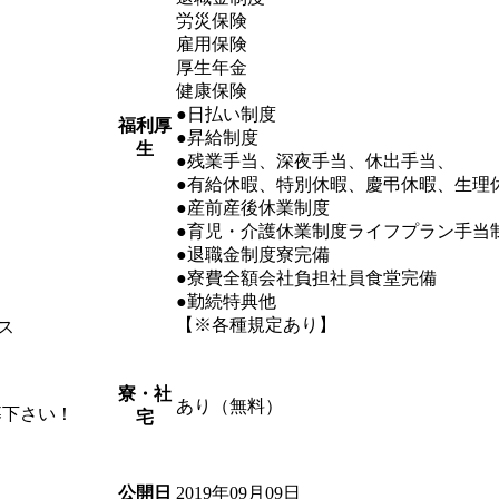
労災保険
雇用保険
厚生年金
健康保険
●日払い制度
福利厚
●昇給制度
生
●残業手当、深夜手当、休出手当、
●有給休暇、特別休暇、慶弔休暇、生理
●産前産後休業制度
●育児・介護休業制度ライフプラン手当
●退職金制度寮完備
●寮費全額会社負担社員食堂完備
●勤続特典他
【※各種規定あり】
ス
寮・社
あり（無料）
募下さい！
宅
2019年09月09日
公開日