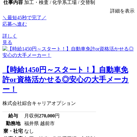
仕事内容
加工・検査 / 化学系工場 / 交替制
詳細を表示
＼最短45秒で完了／
応募へ進む
詳しく
見る
【時給1450円～スタート！】自動車免
許or資格活かせる◎安心の大手メーカ
ー！
株式会社綜合キャリアオプション
給与
月収例
270,000
円
勤務地
福井県 越前市
寮・社宅
なし