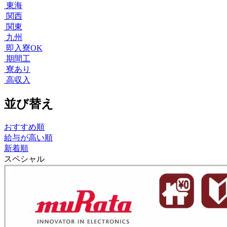
東海
関西
関東
九州
即入寮OK
期間工
寮あり
高収入
並び替え
おすすめ順
給与が高い順
新着順
スペシャル