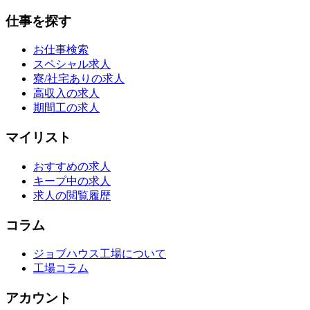
仕事を探す
お仕事検索
スペシャル求人
寮/社宅ありの求人
高収入の求人
期間工の求人
マイリスト
おすすめの求人
キープ中の求人
求人の閲覧履歴
コラム
ジョブハウス工場について
工場コラム
アカウント