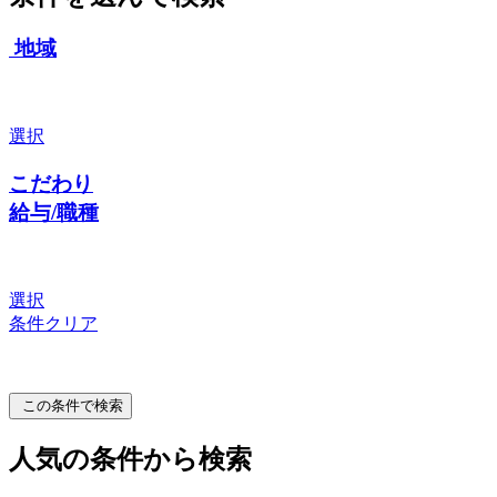
地域
選択
こだわり
給与/職種
選択
条件クリア
この条件で検索
人気の条件から検索