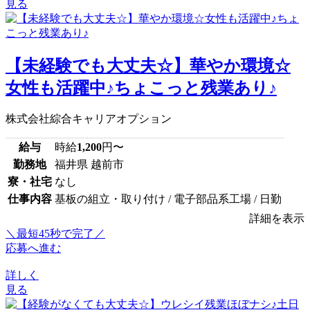
見る
【未経験でも大丈夫☆】華やか環境☆
女性も活躍中♪ちょこっと残業あり♪
株式会社綜合キャリアオプション
給与
時給
1,200
円〜
勤務地
福井県 越前市
寮・社宅
なし
仕事内容
基板の組立・取り付け / 電子部品系工場 / 日勤
詳細を表示
＼最短45秒で完了／
応募へ進む
詳しく
見る