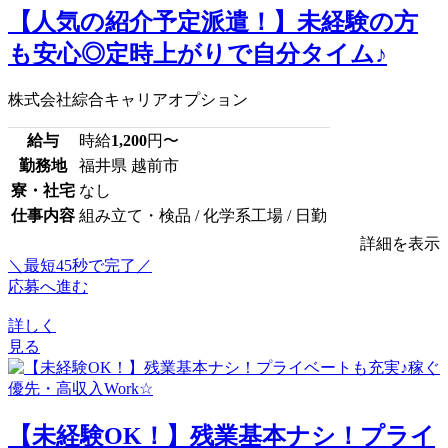
【人気の紹介予定派遣！】未経験の方
も安心◎定時上がりで自分タイム♪
株式会社綜合キャリアオプション
給与
時給
1,200
円〜
勤務地
福井県 越前市
寮・社宅
なし
仕事内容
組み立て・検品 / 化学系工場 / 日勤
詳細を表示
＼最短45秒で完了／
応募へ進む
詳しく
見る
【未経験OK！】残業基本ナシ！プライ