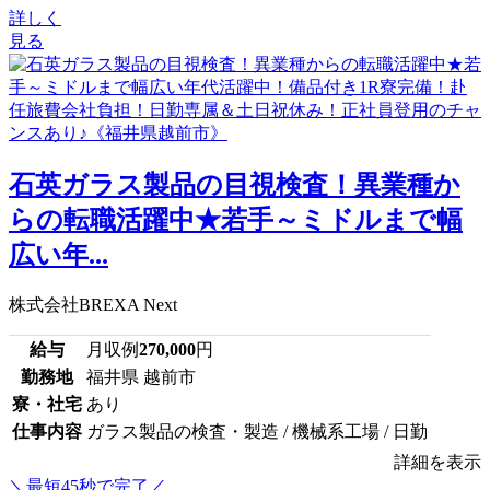
詳しく
見る
石英ガラス製品の目視検査！異業種か
らの転職活躍中★若手～ミドルまで幅
広い年...
株式会社BREXA Next
給与
月収例
270,000
円
勤務地
福井県 越前市
寮・社宅
あり
仕事内容
ガラス製品の検査・製造 / 機械系工場 / 日勤
詳細を表示
＼最短45秒で完了／