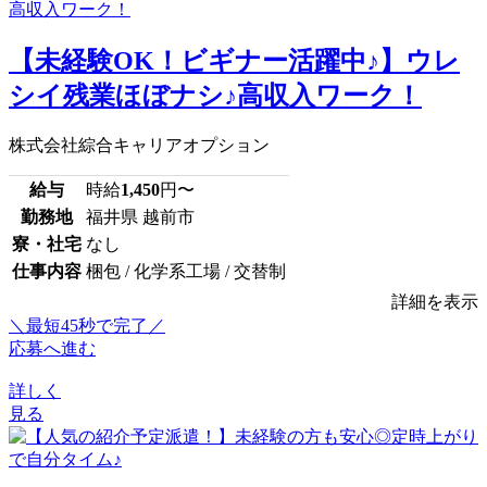
【未経験OK！ビギナー活躍中♪】ウレ
シイ残業ほぼナシ♪高収入ワーク！
株式会社綜合キャリアオプション
給与
時給
1,450
円〜
勤務地
福井県 越前市
寮・社宅
なし
仕事内容
梱包 / 化学系工場 / 交替制
詳細を表示
＼最短45秒で完了／
応募へ進む
詳しく
見る