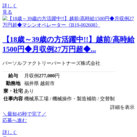
詳しく
見る
【18歳～39歳の方活躍中!!】越前/高時給
1500円◆月収例27万円超◆...
パーソルファクトリーパートナーズ株式会社
給与
月収例
277,000
円
勤務地
福井県 越前市
寮・社宅
あり
仕事内容
機械系工場 / 機械操作・製造補助 / 交替制
詳細を表示
＼最短45秒で完了／
応募へ進む
詳しく