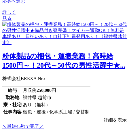
応募へ進む
詳しく
見る
粉体製品の梱包・運搬業務！高時給
1500円～！20代～50代の男性活躍中★...
株式会社BREXA Next
給与
月収例
250,000
円
勤務地
福井県 越前市
寮・社宅
あり（無料）
仕事内容
梱包・運搬 / 化学系工場 / 交替制
詳細を表示
＼最短45秒で完了／