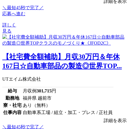
詳細を表示
＼最短45秒で完了／
応募へ進む
詳しく
見る
【社宅費全額補助】月収30万円＆年休
167日☆自動車部品の製造◎世界TOP...
UTエイム株式会社
給与
月収例
301,715
円
勤務地
福井県 越前市
寮・社宅
あり（無料）
仕事内容
自動車系工場 / 組立・加工・プレス / 正社員
詳細を表示
＼最短45秒で完了／