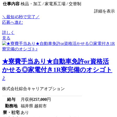
仕事内容
検品・加工 / 家電系工場 / 交替制
詳細を表示
＼最短45秒で完了／
応募へ進む
詳しく
見る
★寮費手当あり★自動車免許or資格活
かせる◎家電付き1R寮完備のオシゴト
♪
株式会社綜合キャリアオプション
給与
月収例
257,000
円
勤務地
福井県 越前市
寮・社宅
あり