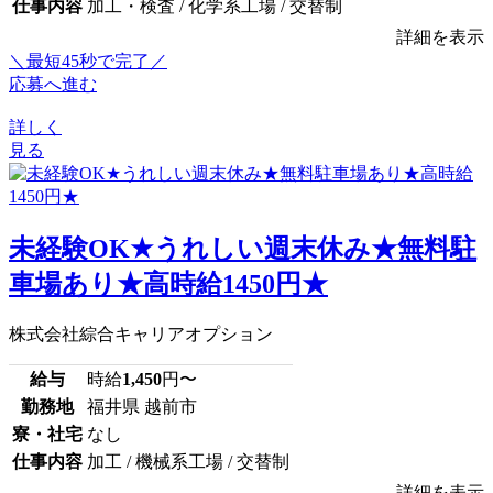
仕事内容
加工・検査 / 化学系工場 / 交替制
詳細を表示
＼最短45秒で完了／
応募へ進む
詳しく
見る
未経験OK★うれしい週末休み★無料駐
車場あり★高時給1450円★
株式会社綜合キャリアオプション
給与
時給
1,450
円〜
勤務地
福井県 越前市
寮・社宅
なし
仕事内容
加工 / 機械系工場 / 交替制
詳細を表示