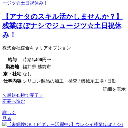
【アナタのスキル活かしませんか？】
残業ほぼナシでジュージツ☆土日祝休
み！
株式会社綜合キャリアオプション
給与
時給
1,400
円〜
勤務地
福井県 越前市
寮・社宅
なし
仕事内容
シリコン製品の加工・検査 / 機械系工場 / 日勤
詳細を表示
＼最短45秒で完了／
応募へ進む
詳しく
見る