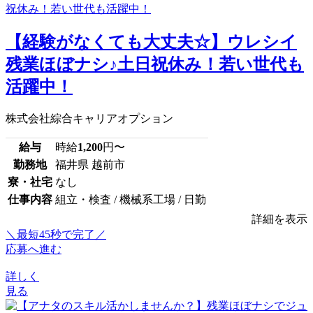
【経験がなくても大丈夫☆】ウレシイ
残業ほぼナシ♪土日祝休み！若い世代も
活躍中！
株式会社綜合キャリアオプション
給与
時給
1,200
円〜
勤務地
福井県 越前市
寮・社宅
なし
仕事内容
組立・検査 / 機械系工場 / 日勤
詳細を表示
＼最短45秒で完了／
応募へ進む
詳しく
見る