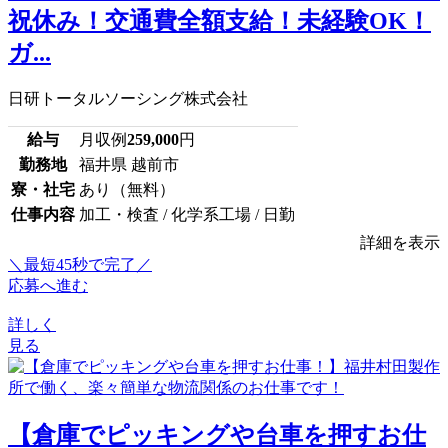
祝休み！交通費全額支給！未経験OK！
ガ...
日研トータルソーシング株式会社
給与
月収例
259,000
円
勤務地
福井県 越前市
寮・社宅
あり（無料）
仕事内容
加工・検査 / 化学系工場 / 日勤
詳細を表示
＼最短45秒で完了／
応募へ進む
詳しく
見る
【倉庫でピッキングや台車を押すお仕