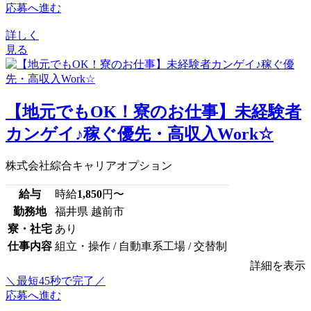
応募へ進む
詳しく
見る
【地元でもOK！寮のお仕事】未経験者
カンゲイ♪稼ぐ優先・高収入Work☆
株式会社綜合キャリアオプション
給与
時給
1,850
円〜
勤務地
福井県 越前市
寮・社宅
あり
仕事内容
組立・操作 / 自動車系工場 / 交替制
詳細を表示
＼最短45秒で完了／
応募へ進む