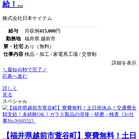
給！...
株式会社日本ケイテム
給与
月収例
415,000
円
勤務地
福井県 越前市
寮・社宅
あり（無料）
仕事内容
検品・加工 / 家電系工場 / 交替制
詳細を表示
＼最短45秒で完了／
応募へ進む
詳しく
見る
スペシャル
【福井県越前市萱谷町】寮費無料！土日