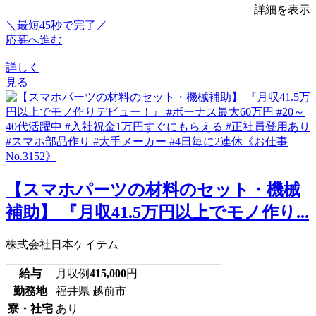
詳細を表示
＼最短45秒で完了／
応募へ進む
詳しく
見る
【スマホパーツの材料のセット・機械
補助】 『月収41.5万円以上でモノ作り...
株式会社日本ケイテム
給与
月収例
415,000
円
勤務地
福井県 越前市
寮・社宅
あり