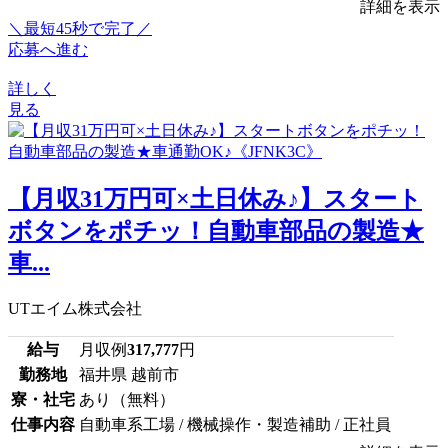
詳細を表示
＼最短45秒で完了／
応募へ進む
詳しく
見る
【月収31万円可×土日休み♪】スタート
ボタンをポチッ！自動車部品の製造★
車...
UTエイム株式会社
給与
月収例
317,777
円
勤務地
福井県 越前市
寮・社宅
あり（無料）
仕事内容
自動車系工場 / 機械操作・製造補助 / 正社員