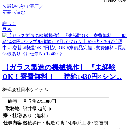
＼最短45秒で完了／
応募へ進む
詳しく
見る
【ガラス製造の機械操作】 『未経験
OK！寮費無料！ 時給1430円×シン...
株式会社日本ケイテム
給与
月収例
275,000
円
勤務地
福井県 越前市
寮・社宅
あり（無料）
仕事内容
機械操作・製造補助 / 化学系工場 / 交替制