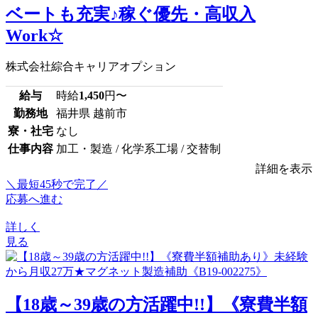
ベートも充実♪稼ぐ優先・高収入
Work☆
株式会社綜合キャリアオプション
給与
時給
1,450
円〜
勤務地
福井県 越前市
寮・社宅
なし
仕事内容
加工・製造 / 化学系工場 / 交替制
詳細を表示
＼最短45秒で完了／
応募へ進む
詳しく
見る
【18歳～39歳の方活躍中!!】《寮費半額