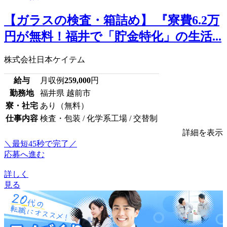
【ガラスの検査・箱詰め】 『寮費6.2万
円が無料！福井で「貯金特化」の生活...
株式会社日本ケイテム
給与
月収例
259,000
円
勤務地
福井県 越前市
寮・社宅
あり（無料）
仕事内容
検査・包装 / 化学系工場 / 交替制
詳細を表示
＼最短45秒で完了／
応募へ進む
詳しく
見る