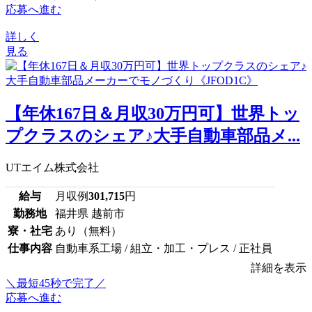
応募へ進む
詳しく
見る
【年休167日＆月収30万円可】世界トッ
プクラスのシェア♪大手自動車部品メ...
UTエイム株式会社
給与
月収例
301,715
円
勤務地
福井県 越前市
寮・社宅
あり（無料）
仕事内容
自動車系工場 / 組立・加工・プレス / 正社員
詳細を表示
＼最短45秒で完了／
応募へ進む