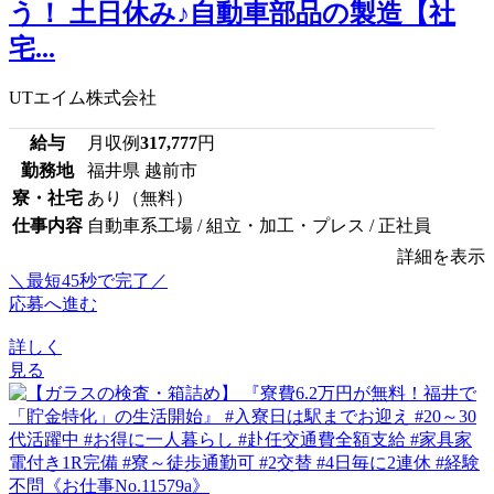
う！ 土日休み♪自動車部品の製造【社
宅...
UTエイム株式会社
給与
月収例
317,777
円
勤務地
福井県 越前市
寮・社宅
あり（無料）
仕事内容
自動車系工場 / 組立・加工・プレス / 正社員
詳細を表示
＼最短45秒で完了／
応募へ進む
詳しく
見る