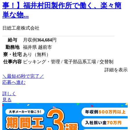
事！】福井村田製作所で働く、楽々簡
単な物...
日総工産株式会社
給与
月収例
364,684
円
勤務地
福井県 越前市
寮・社宅
あり（無料）
仕事内容
ピッキング・管理 / 電子部品系工場 / 交替制
詳細を表示
＼最短45秒で完了／
応募へ進む
詳しく
見る