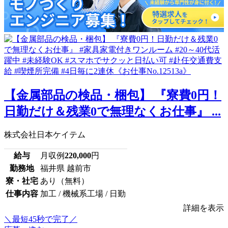
【金属部品の検品・梱包】 『寮費0円！
日勤だけ＆残業0で無理なくお仕事』 ...
株式会社日本ケイテム
給与
月収例
220,000
円
勤務地
福井県 越前市
寮・社宅
あり（無料）
仕事内容
加工 / 機械系工場 / 日勤
詳細を表示
＼最短45秒で完了／