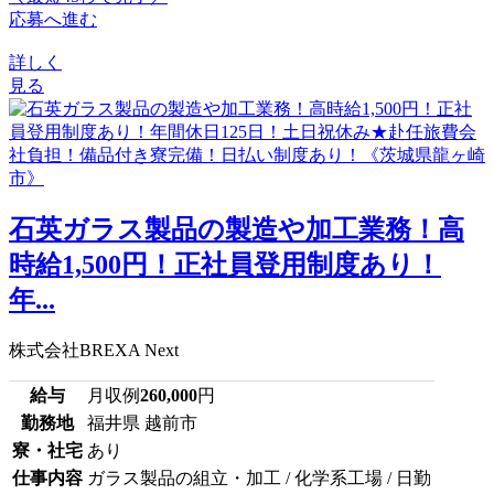
応募へ進む
詳しく
見る
石英ガラス製品の製造や加工業務！高
時給1,500円！正社員登用制度あり！
年...
株式会社BREXA Next
給与
月収例
260,000
円
勤務地
福井県 越前市
寮・社宅
あり
仕事内容
ガラス製品の組立・加工 / 化学系工場 / 日勤