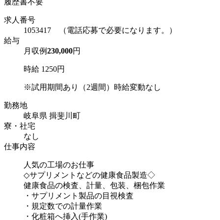
履歴書不要
求人番号
1053417 （電話応募で必要になります。）
給与
月収例
230,000
円
時給 1250円
※試用期間あり（2週間）時給変動なし
勤務地
岐阜県 揖斐川町
寮・社宅
なし
仕事内容
人気の工場のお仕事
◇サプリメントなどの健康食品製造◇
健康食品の検査、計量、包装、梱包作業
・サプリメント製品の目視検査
・規定数での計量作業
・化粧箱へ挿入(手作業)