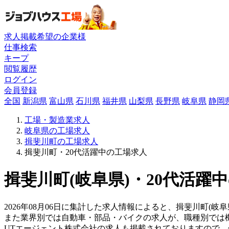
求人掲載希望の企業様
仕事検索
キープ
閲覧履歴
ログイン
会員登録
全国
新潟県
富山県
石川県
福井県
山梨県
長野県
岐阜県
静岡
工場・製造業求人
岐阜県の工場求人
揖斐川町の工場求人
揖斐川町・20代活躍中の工場求人
揖斐川町(岐阜県)・20代活躍
2026年08月06日に集計した求人情報によると、揖斐川町(岐
また業界別では自動車・部品・バイクの求人が、職種別では
UTエージェント株式会社の求人も掲載されておりますので