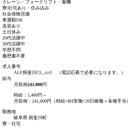
クレーン・フォークリフト・重機
寮/社宅あり・住み込み
社会保険完備
車通勤OK
送迎あり
土日休み
20代活躍中
30代活躍中
学歴不問
履歴書不要
求人番号
ALF揖斐川CL_ccr1 （電話応募で必要になります。）
給与
月収例
241,000
円
時給：1,400円～
月収例：241,000円（時給×8H実働×20日稼働＋各種手当
勤務地
岐阜県 揖斐川町
寮・社宅