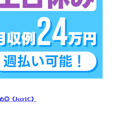
《Jccr1C》