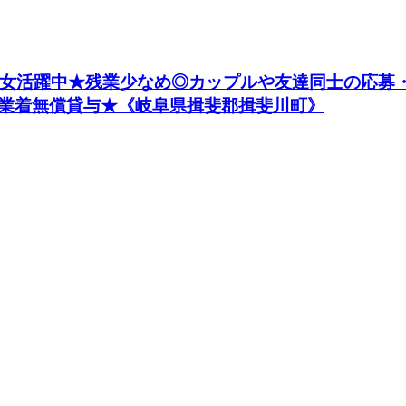
の男女活躍中★残業少なめ◎カップルや友達同士の応募
業着無償貸与★《岐阜県揖斐郡揖斐川町》