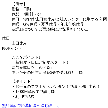
【備考】
勤務：日勤
休憩：3回 計60分
休日：5勤2休/土日祝休み/会社カレンダーに準ずる/年間休
休暇：GW休暇・夏季休暇・年末年始休暇
※詳細については面談時にご説明させてい...
休日
土日休み
PRポイント
ここがポイント1
＜新制度＞日払い制度スタート！
給与受取日を「選べる」！
働いた分の給与が最短5分で受け取り可能！
【ポイント】
・お手元のスマホからカンタン！申請・利用申込！
・1,000円単位で申請可能！
・利用申込後、...
無料電話で応募
応募へ進む
詳しく