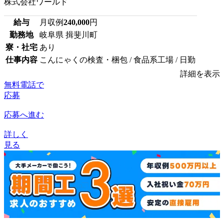
株式会社ワールド
給与
月収例
240,000
円
勤務地
岐阜県 揖斐川町
寮・社宅
あり
仕事内容
こんにゃくの検査・梱包 / 食品系工場 / 日勤
詳細を表示
無料電話で
応募
応募へ進む
詳しく
見る