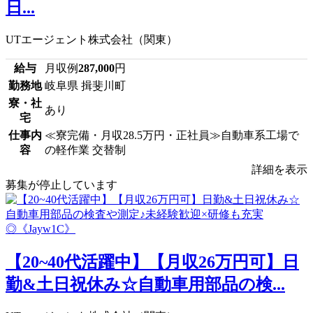
日...
UTエージェント株式会社（関東）
給与
月収例
287,000
円
勤務地
岐阜県 揖斐川町
寮・社
あり
宅
仕事内
≪寮完備・月収28.5万円・正社員≫自動車系工場で
容
の軽作業 交替制
詳細を表示
募集が停止しています
【20~40代活躍中】【月収26万円可】日
勤&土日祝休み☆自動車用部品の検...