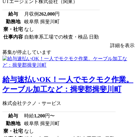
UTエージェント株式会社（関東）
給与
月収例
262,000
円
勤務地
岐阜県 揖斐川町
寮・社宅
なし
仕事内容
自動車系工場での検査・検品 日勤
詳細を表示
募集が停止しています
給与速払いOK！一人でモクモク作業。
ケーブル加工など：揖斐郡揖斐川町
株式会社テクノ・サービス
給与
時給
1,200
円〜
勤務地
岐阜県 揖斐川町
寮・社宅
なし