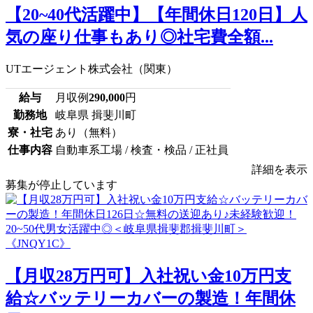
【20~40代活躍中】【年間休日120日】人
気の座り仕事もあり◎社宅費全額...
UTエージェント株式会社（関東）
給与
月収例
290,000
円
勤務地
岐阜県 揖斐川町
寮・社宅
あり（無料）
仕事内容
自動車系工場 / 検査・検品 / 正社員
詳細を表示
募集が停止しています
【月収28万円可】入社祝い金10万円支
給☆バッテリーカバーの製造！年間休