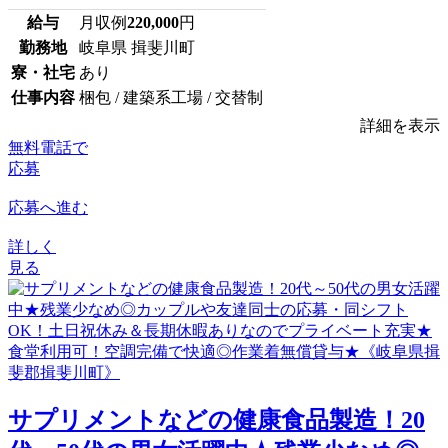
給与
月収例
220,000
円
勤務地
岐阜県 揖斐川町
寮・社宅
あり
仕事内容
梱包 / 建築系工場 / 交替制
詳細を表示
無料電話で
応募
応募へ進む
詳しく
見る
サプリメントなどの健康食品製造！20