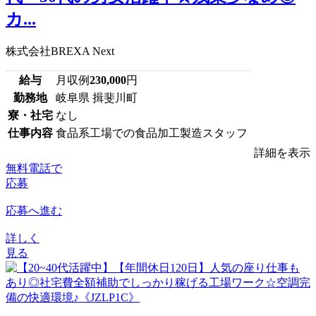
カ...
株式会社BREXA Next
給与
月収例
230,000
円
勤務地
岐阜県 揖斐川町
寮・社宅
なし
仕事内容
食品系工場での食品加工製造スタッフ
詳細を表示
無料電話で
応募
応募へ進む
詳しく
見る