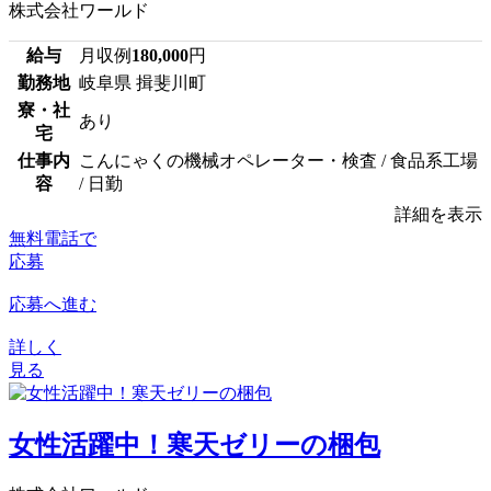
株式会社ワールド
給与
月収例
180,000
円
勤務地
岐阜県 揖斐川町
寮・社
あり
宅
仕事内
こんにゃくの機械オペレーター・検査 / 食品系工場
容
/ 日勤
詳細を表示
無料電話で
応募
応募へ進む
詳しく
見る
女性活躍中！寒天ゼリーの梱包