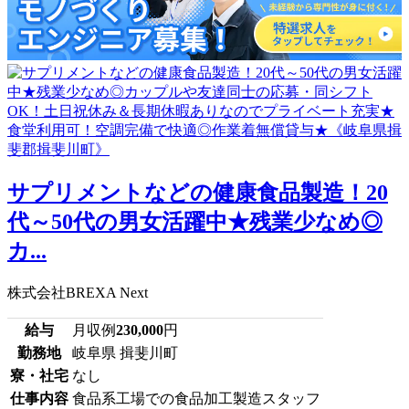
サプリメントなどの健康食品製造！20
代～50代の男女活躍中★残業少なめ◎
カ...
株式会社BREXA Next
給与
月収例
230,000
円
勤務地
岐阜県 揖斐川町
寮・社宅
なし
仕事内容
食品系工場での食品加工製造スタッフ