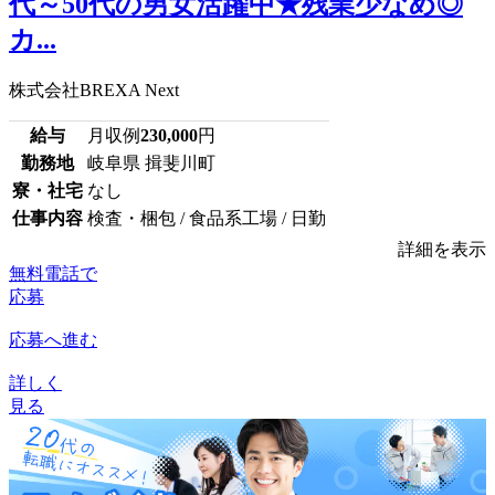
代～50代の男女活躍中★残業少なめ◎
カ...
株式会社BREXA Next
給与
月収例
230,000
円
勤務地
岐阜県 揖斐川町
寮・社宅
なし
仕事内容
検査・梱包 / 食品系工場 / 日勤
詳細を表示
無料電話で
応募
応募へ進む
詳しく
見る