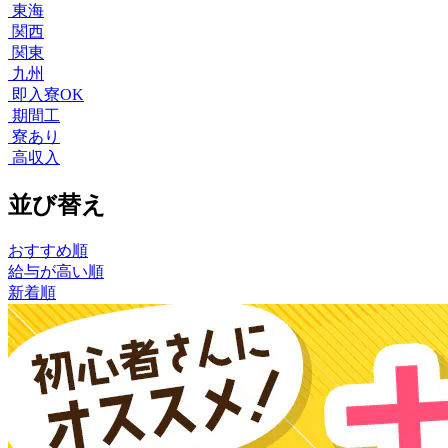
東海
関西
関東
九州
即入寮OK
期間工
寮あり
高収入
並び替え
おすすめ順
給与が高い順
新着順