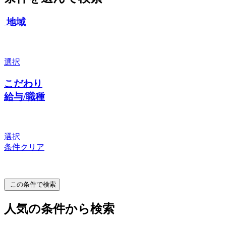
地域
選択
こだわり
給与/職種
選択
条件クリア
この条件で検索
人気の条件から検索