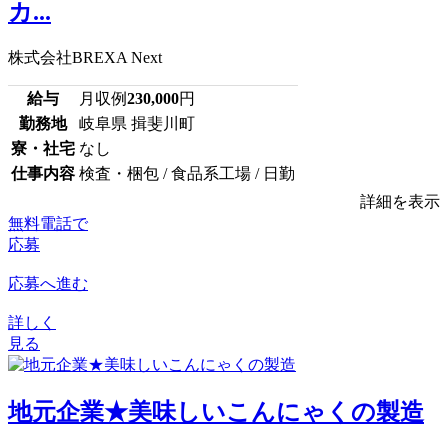
カ...
株式会社BREXA Next
給与
月収例
230,000
円
勤務地
岐阜県 揖斐川町
寮・社宅
なし
仕事内容
検査・梱包 / 食品系工場 / 日勤
詳細を表示
無料電話で
応募
応募へ進む
詳しく
見る
地元企業★美味しいこんにゃくの製造