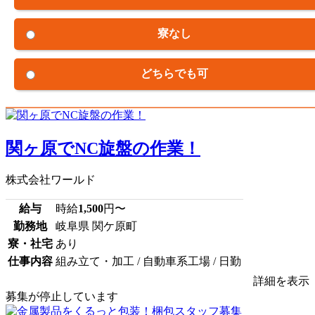
寮なし
どちらでも可
関ヶ原でNC旋盤の作業！
株式会社ワールド
給与
時給
1,500
円〜
勤務地
岐阜県 関ケ原町
寮・社宅
あり
仕事内容
組み立て・加工 / 自動車系工場 / 日勤
詳細を表示
募集が停止しています