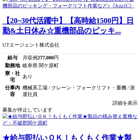
【20~30代活躍中】【高時給1500円】日
勤&土日休み☆重機部品のピッキ...
UTエージェント株式会社
給与
月収例
277,000
円
勤務地
岐阜県 関ケ原町
寮・社
あり
宅
仕事内
機械系工場 / クレーン・フォークリフト・重機 / 派
容
遣社員
詳細を表示
募集が停止しています
★給与即払いＯＫ！もくもく作業★製