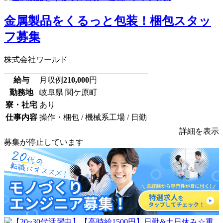
金属製品をくるっと包装！梱包スタッ
フ募集
株式会社ワールド
給与
月収例
210,000
円
勤務地
岐阜県 関ケ原町
寮・社宅
あり
仕事内容
操作・梱包 / 機械系工場 / 日勤
詳細を表示
募集が停止しています