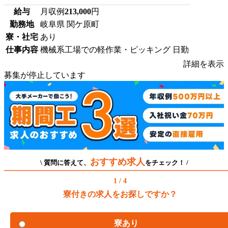
給与
月収例
213,000
円
勤務地
岐阜県 関ケ原町
寮・社宅
あり
仕事内容
機械系工場での軽作業・ピッキング 日勤
詳細を表示
募集が停止しています
おすすめ求人
\ 質問に答えて、
をチェック！ /
1 / 4
寮付きの求人をお探しですか？
寮あり