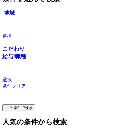
地域
選択
こだわり
給与/職種
選択
条件クリア
この条件で検索
人気の条件から検索