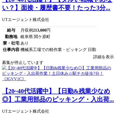
い？】面接・履歴書不要！たった3分...
UTエージェント株式会社
給与
月収例
213,000
円
勤務地
岐阜県 関ケ原町
寮・社宅
あり
仕事内容
機械系工場での軽作業・ピッキング 日勤
詳細を表示
募集が停止しています
【20~40代活躍中】【日勤&残業少なめ
◎】工業用部品のピッキング・入出荷...
UTエージェント株式会社