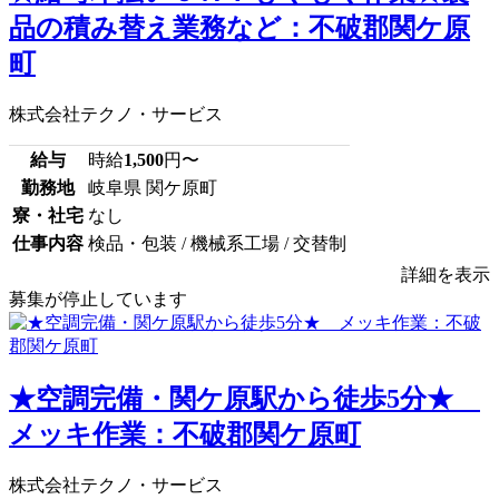
品の積み替え業務など：不破郡関ケ原
町
株式会社テクノ・サービス
給与
時給
1,500
円〜
勤務地
岐阜県 関ケ原町
寮・社宅
なし
仕事内容
検品・包装 / 機械系工場 / 交替制
詳細を表示
募集が停止しています
★空調完備・関ケ原駅から徒歩5分★
メッキ作業：不破郡関ケ原町
株式会社テクノ・サービス