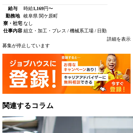
給与
時給
1,169
円〜
勤務地
岐阜県 関ケ原町
寮・社宅
なし
仕事内容
組立・加工・プレス / 機械系工場 / 日勤
詳細を表示
募集が停止しています
関連するコラム