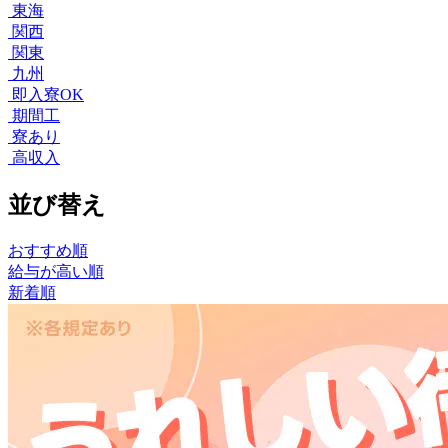
東海
関西
関東
九州
即入寮OK
期間工
寮あり
高収入
並び替え
おすすめ順
給与が高い順
新着順