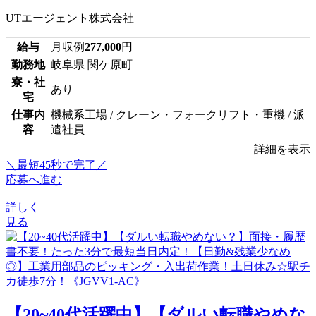
UTエージェント株式会社
給与
月収例
277,000
円
勤務地
岐阜県 関ケ原町
寮・社
あり
宅
仕事内
機械系工場 / クレーン・フォークリフト・重機 / 派
容
遣社員
詳細を表示
＼最短45秒で完了／
応募へ進む
詳しく
見る
【20~40代活躍中】【ダルい転職やめな