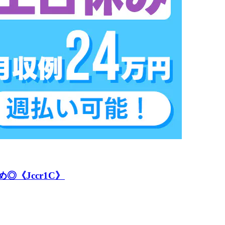
《Jccr1C》