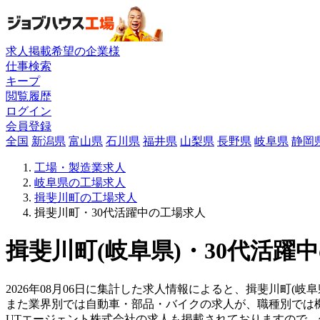
求人掲載希望の企業様
仕事検索
キープ
閲覧履歴
ログイン
会員登録
全国
新潟県
富山県
石川県
福井県
山梨県
長野県
岐阜県
静岡
工場・製造業求人
岐阜県の工場求人
揖斐川町の工場求人
揖斐川町・30代活躍中の工場求人
揖斐川町(岐阜県)・30代活躍
2026年08月06日に集計した求人情報によると、揖斐川町(岐
また業界別では自動車・部品・バイクの求人が、職種別では
UTエージェント株式会社の求人も掲載されておりますので