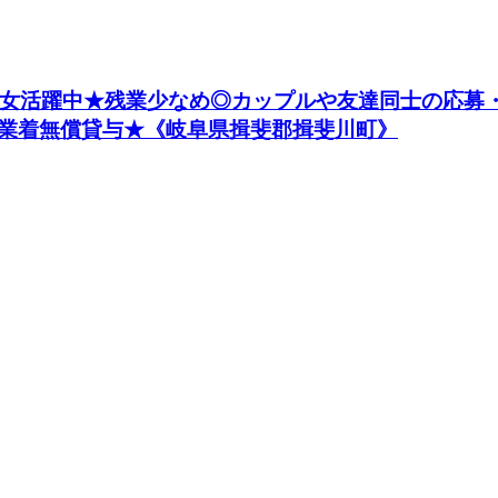
の男女活躍中★残業少なめ◎カップルや友達同士の応募
業着無償貸与★《岐阜県揖斐郡揖斐川町》