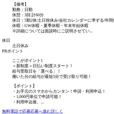
【備考】
勤務：日勤
休憩：3回 計60分
休日：5勤2休/土日祝休み/会社カレンダーに準ずる/年間休
休暇：GW休暇・夏季休暇・年末年始休暇
※詳細については面談時にご説明させてい...
休日
土日休み
PRポイント
ここがポイント1
＜新制度＞日払い制度スタート！
給与受取日を「選べる」！
働いた分の給与が最短5分で受け取り可能！
【ポイント】
・お手元のスマホからカンタン！申請・利用申込！
・1,000円単位で申請可能！
・利用申込後、...
無料電話で応募
応募へ進む
詳しく