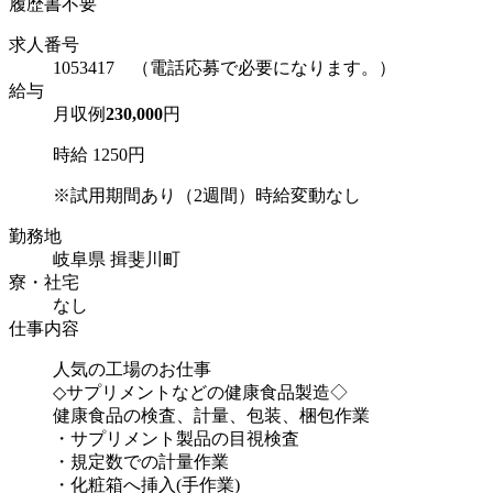
履歴書不要
求人番号
1053417 （電話応募で必要になります。）
給与
月収例
230,000
円
時給 1250円
※試用期間あり（2週間）時給変動なし
勤務地
岐阜県 揖斐川町
寮・社宅
なし
仕事内容
人気の工場のお仕事
◇サプリメントなどの健康食品製造◇
健康食品の検査、計量、包装、梱包作業
・サプリメント製品の目視検査
・規定数での計量作業
・化粧箱へ挿入(手作業)