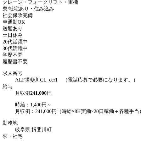
クレーン・フォークリフト・重機
寮/社宅あり・住み込み
社会保険完備
車通勤OK
送迎あり
土日休み
20代活躍中
30代活躍中
学歴不問
履歴書不要
求人番号
ALF揖斐川CL_ccr1 （電話応募で必要になります。）
給与
月収例
241,000
円
時給：1,400円～
月収例：241,000円（時給×8H実働×20日稼働＋各種手当
勤務地
岐阜県 揖斐川町
寮・社宅