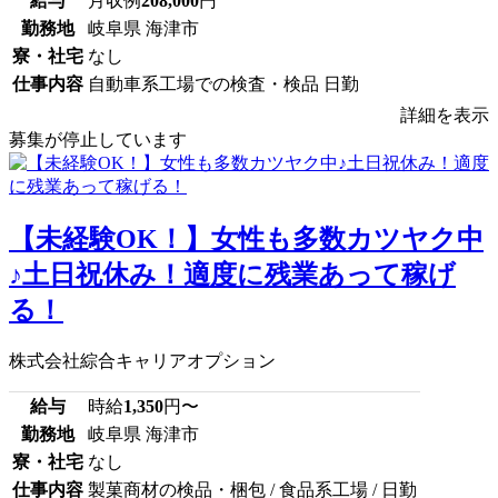
給与
月収例
208,000
円
勤務地
岐阜県 海津市
寮・社宅
なし
仕事内容
自動車系工場での検査・検品 日勤
詳細を表示
募集が停止しています
【未経験OK！】女性も多数カツヤク中
♪土日祝休み！適度に残業あって稼げ
る！
株式会社綜合キャリアオプション
給与
時給
1,350
円〜
勤務地
岐阜県 海津市
寮・社宅
なし
仕事内容
製菓商材の検品・梱包 / 食品系工場 / 日勤