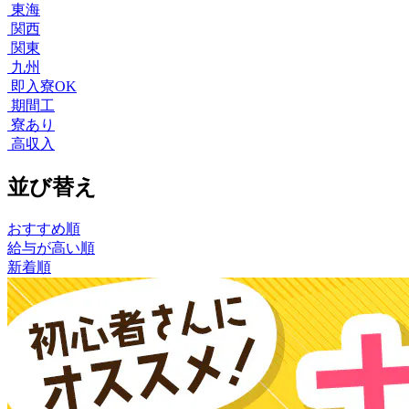
東海
関西
関東
九州
即入寮OK
期間工
寮あり
高収入
並び替え
おすすめ順
給与が高い順
新着順