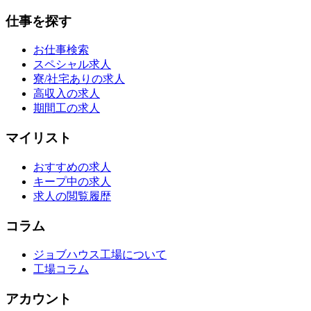
仕事を探す
お仕事検索
スペシャル求人
寮/社宅ありの求人
高収入の求人
期間工の求人
マイリスト
おすすめの求人
キープ中の求人
求人の閲覧履歴
コラム
ジョブハウス工場について
工場コラム
アカウント