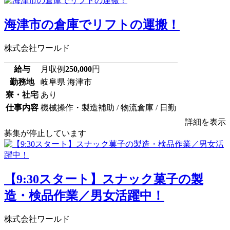
海津市の倉庫でリフトの運搬！
株式会社ワールド
給与
月収例
250,000
円
勤務地
岐阜県 海津市
寮・社宅
あり
仕事内容
機械操作・製造補助 / 物流倉庫 / 日勤
詳細を表示
募集が停止しています
【9:30スタート】スナック菓子の製
造・検品作業／男女活躍中！
株式会社ワールド