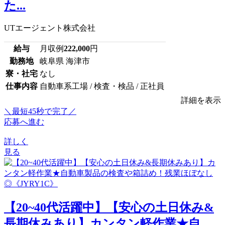
た...
UTエージェント株式会社
給与
月収例
222,000
円
勤務地
岐阜県 海津市
寮・社宅
なし
仕事内容
自動車系工場 / 検査・検品 / 正社員
詳細を表示
＼最短45秒で完了／
応募へ進む
詳しく
見る
【20~40代活躍中】【安心の土日休み&
長期休みあり】カンタン軽作業★自