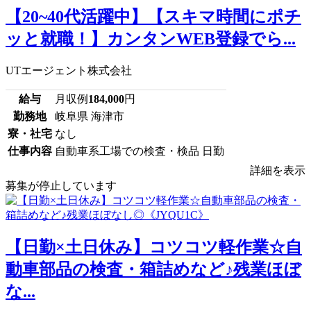
【20~40代活躍中】【スキマ時間にポチ
ッと就職！】カンタンWEB登録でら...
UTエージェント株式会社
給与
月収例
184,000
円
勤務地
岐阜県 海津市
寮・社宅
なし
仕事内容
自動車系工場での検査・検品 日勤
詳細を表示
募集が停止しています
【日勤×土日休み】コツコツ軽作業☆自
動車部品の検査・箱詰めなど♪残業ほぼ
な...