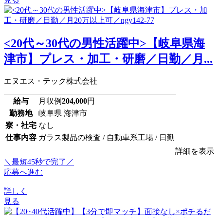
<20代～30代の男性活躍中>【岐阜県海
津市】プレス・加工・研磨／日勤／月...
エヌエス・テック株式会社
給与
月収例
204,000
円
勤務地
岐阜県 海津市
寮・社宅
なし
仕事内容
ガラス製品の検査 / 自動車系工場 / 日勤
詳細を表示
＼最短45秒で完了／
応募へ進む
詳しく
見る