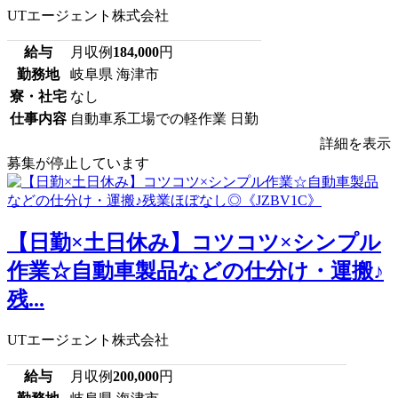
UTエージェント株式会社
給与
月収例
184,000
円
勤務地
岐阜県 海津市
寮・社宅
なし
仕事内容
自動車系工場での軽作業 日勤
詳細を表示
募集が停止しています
【日勤×土日休み】コツコツ×シンプル
作業☆自動車製品などの仕分け・運搬♪
残...
UTエージェント株式会社
給与
月収例
200,000
円