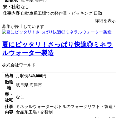
勤務地
岐阜県 海津市
寮・社宅
なし
仕事内容
自動車系工場での軽作業・ピッキング 日勤
詳細を表示
募集が停止しています
夏にピッタリ！さっぱり快適◎ミネラ
ルウォーター製造
株式会社ワールド
給与
月収例
340,000
円
勤務
岐阜県 海津市
地
寮・
なし
社宅
仕事
ミネラルウォーターボトルのフォークリフト・製造 /
内容
食品系工場 / 交替制