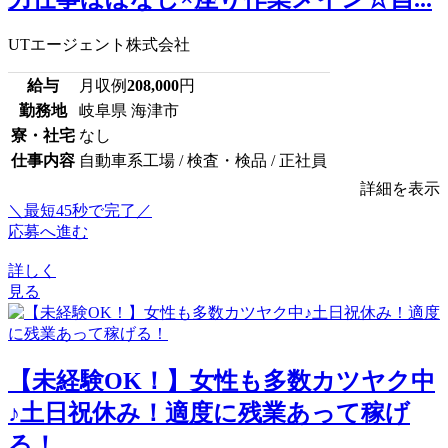
UTエージェント株式会社
給与
月収例
208,000
円
勤務地
岐阜県 海津市
寮・社宅
なし
仕事内容
自動車系工場 / 検査・検品 / 正社員
詳細を表示
＼最短45秒で完了／
応募へ進む
詳しく
見る
【未経験OK！】女性も多数カツヤク中
♪土日祝休み！適度に残業あって稼げ
る！