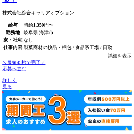
株式会社綜合キャリアオプション
給与
時給
1,350
円〜
勤務地
岐阜県 海津市
寮・社宅
なし
仕事内容
製菓商材の検品・梱包 / 食品系工場 / 日勤
詳細を表示
＼最短45秒で完了／
応募へ進む
詳しく
見る