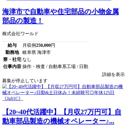
海津市で自動車や住宅部品の小物金属
部品の製造！
株式会社ワールド
給与
月収例
250,000
円
勤務地
岐阜県 海津市
寮・社宅
なし
仕事内容
操作・検査 / 自動車系工場 / 日勤
詳細を表示
募集が停止しています
【20~40代活躍中】【月収27万円可】自
動車部品製造の機械オペレーター♪...