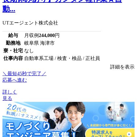
動...
UTエージェント株式会社
給与
月収例
244,000
円
勤務地
岐阜県 海津市
寮・社宅
なし
仕事内容
自動車系工場 / 検査・検品 / 正社員
詳細を表示
＼最短45秒で完了／
応募へ進む
詳しく
見る