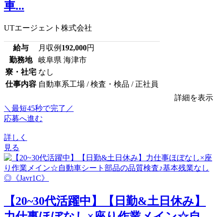
車...
UTエージェント株式会社
給与
月収例
192,000
円
勤務地
岐阜県 海津市
寮・社宅
なし
仕事内容
自動車系工場 / 検査・検品 / 正社員
詳細を表示
＼最短45秒で完了／
応募へ進む
詳しく
見る
【20~30代活躍中】【日勤&土日休み】
力仕事ほぼなし×座り作業メイン☆自...