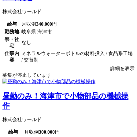
株式会社ワールド
給与
月収例
340,000
円
勤務地
岐阜県 海津市
寮・社
なし
宅
仕事内
ミネラルウォーターボトルの材料投入 / 食品系工場
容
/ 交替制
詳細を表示
募集が停止しています
昼勤のみ！海津市で小物部品の機械操
作
株式会社ワールド
給与
月収例
300,000
円