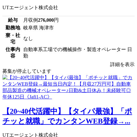
UTエージェント株式会社
給与
月収例
276,000
円
勤務地
岐阜県 海津市
寮・社
なし
宅
仕事内
自動車系工場での機械操作・製造オペレーター 日
容
勤
詳細を表示
募集が停止しています
【20~40代活躍中】【タイパ最強】「ポ
チッと就職」でカンタンWEB登録→...
UTエージェント株式会社