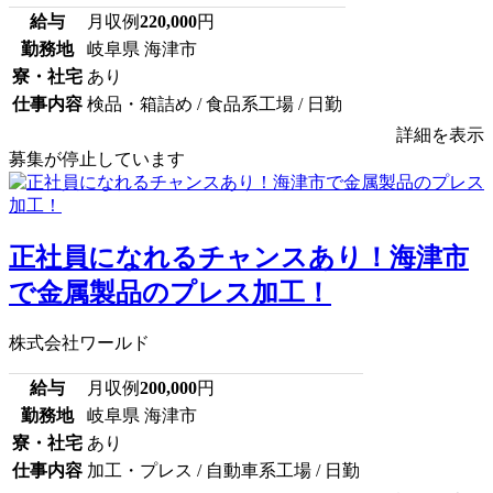
給与
月収例
220,000
円
勤務地
岐阜県 海津市
寮・社宅
あり
仕事内容
検品・箱詰め / 食品系工場 / 日勤
詳細を表示
募集が停止しています
正社員になれるチャンスあり！海津市
で金属製品のプレス加工！
株式会社ワールド
給与
月収例
200,000
円
勤務地
岐阜県 海津市
寮・社宅
あり
仕事内容
加工・プレス / 自動車系工場 / 日勤