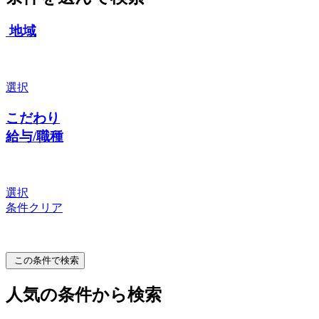
地域
選択
こだわり
給与/職種
選択
条件クリア
この条件で検索
人気の条件から検索