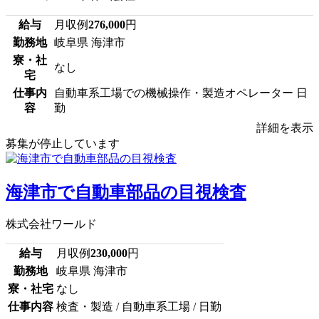
給与
月収例
276,000
円
勤務地
岐阜県 海津市
寮・社
なし
宅
仕事内
自動車系工場での機械操作・製造オペレーター 日
容
勤
詳細を表示
募集が停止しています
海津市で自動車部品の目視検査
株式会社ワールド
給与
月収例
230,000
円
勤務地
岐阜県 海津市
寮・社宅
なし
仕事内容
検査・製造 / 自動車系工場 / 日勤