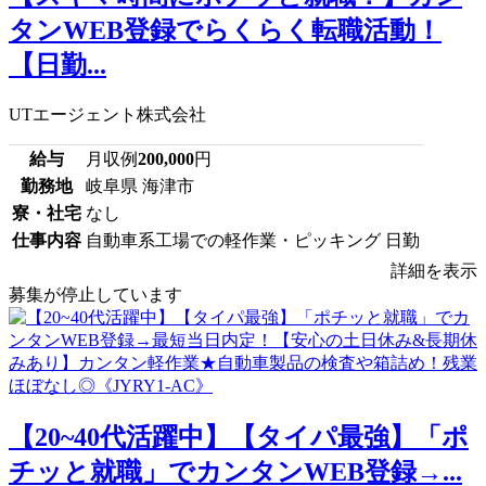
タンWEB登録でらくらく転職活動！
【日勤...
UTエージェント株式会社
給与
月収例
200,000
円
勤務地
岐阜県 海津市
寮・社宅
なし
仕事内容
自動車系工場での軽作業・ピッキング 日勤
詳細を表示
募集が停止しています
【20~40代活躍中】【タイパ最強】「ポ
チッと就職」でカンタンWEB登録→...