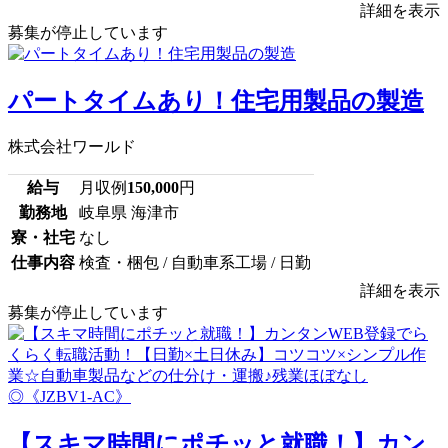
詳細を表示
募集が停止しています
パートタイムあり！住宅用製品の製造
株式会社ワールド
給与
月収例
150,000
円
勤務地
岐阜県 海津市
寮・社宅
なし
仕事内容
検査・梱包 / 自動車系工場 / 日勤
詳細を表示
募集が停止しています
【スキマ時間にポチッと就職！】カン