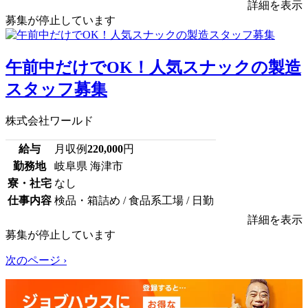
詳細を表示
募集が停止しています
午前中だけでOK！人気スナックの製造
スタッフ募集
株式会社ワールド
給与
月収例
220,000
円
勤務地
岐阜県 海津市
寮・社宅
なし
仕事内容
検品・箱詰め / 食品系工場 / 日勤
詳細を表示
募集が停止しています
次のページ ›