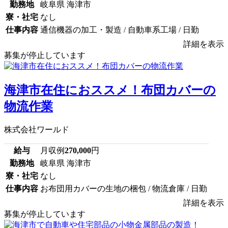
勤務地
岐阜県 海津市
寮・社宅
なし
仕事内容
通信機器の加工・製造 / 自動車系工場 / 日勤
詳細を表示
募集が停止しています
海津市在住におススメ！布団カバーの
物流作業
株式会社ワールド
給与
月収例
270,000
円
勤務地
岐阜県 海津市
寮・社宅
なし
仕事内容
お布団用カバーの生地の梱包 / 物流倉庫 / 日勤
詳細を表示
募集が停止しています