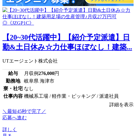
【20~30代活躍中】【紹介予定派遣】日
勤&土日休み☆力仕事ほぼなし！建築...
UTエージェント株式会社
給与
月収例
276,000
円
勤務地
岐阜県 海津市
寮・社宅
なし
仕事内容
機械系工場 / 軽作業・ピッキング / 派遣社員
詳細を表示
＼最短45秒で完了／
応募へ進む
詳しく
見る