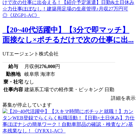
【20~40代活躍中】【3分で即マッチ】
面接なし×ポチるだけで次の仕事に出...
UTエージェント株式会社
給与
月収例
276,000
円
勤務地
岐阜県 海津市
寮・社宅
なし
仕事内容
建築系工場での軽作業・ピッキング 日勤
詳細を表示
募集が停止しています