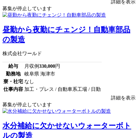
詳細を表示
募集が停止しています
昼勤から夜勤にチェンジ！自動車部品
の製造
株式会社ワールド
給与
月収例
330,000
円
勤務地
岐阜県 海津市
寮・社宅
なし
仕事内容
加工・プレス / 自動車系工場 / 日勤
詳細を表示
募集が停止しています
水分補給に欠かせないウォーターボト
ルの製造