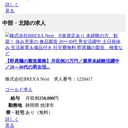
詳しく
見る
中部・北陸の求人
【即席麺の製造業務】月収例25万円／業界未経験活躍中
／20～40代の男女活...
株式会社BREXA Next 求人番号：1220417
ゴールド求人
給与
月収例
250,000
円
勤務地
静岡県 焼津市
寮・社宅
あり（無料）
詳しく
見る