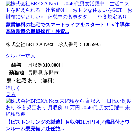
家賃無料の社宅でスマートライフをスタート！＜半導体
基板製造の機械操作・検査...
株式会社BREXA Next 求人番号：1085993
シルバー求人
給与
月収例
310,000
円
勤務地
長野県 茅野市
寮・社宅
あり（無料）
詳しく
見る
【ピストンリングの製造】月収例31万円可／備品付きワ
ンルーム寮完備／赴任旅...