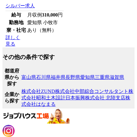
シルバー求人
給与
月収例
310,000
円
勤務地
愛知県 小牧市
寮・社宅
あり（無料）
詳しく
見る
その他の条件で探す
都道府
県から
富山県
石川県
福井県
長野県
愛知県
三重県
滋賀県
探す
株式会社ZUND
株式会社中部綜合コンサルタント
株
企業か
式会社昭和土木設計
日本振興株式会社 北陸支店
株
ら探す
式会社はなまる