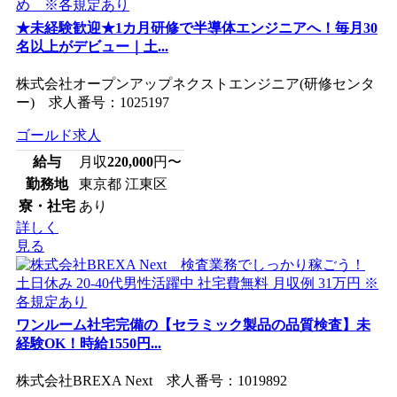
★未経験歓迎★1カ月研修で半導体エンジニアへ！毎月30
名以上がデビュー｜土...
株式会社オープンアップネクストエンジニア(研修センタ
ー) 求人番号：1025197
ゴールド求人
給与
月収
220,000
円〜
勤務地
東京都 江東区
寮・社宅
あり
詳しく
見る
ワンルーム社宅完備の【セラミック製品の品質検査】未
経験OK！時給1550円...
株式会社BREXA Next 求人番号：1019892