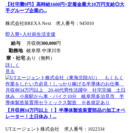
【社宅費0円】高時給1600円×定着金最大10万円支給◎大
手グループ企業の...
株式会社BREXA Next 求人番号：945010
即入寮+入社前生活支援
給与
月収例
300,000
円
勤務地
岐阜県 中津川市
寮・社宅
あり（無料）
詳しく
見る
【月収例34万円以上 ！】半導体製造装置部品の加工オペ
レーター！土日休み！...
UTエージェント株式会社 求人番号：1022334