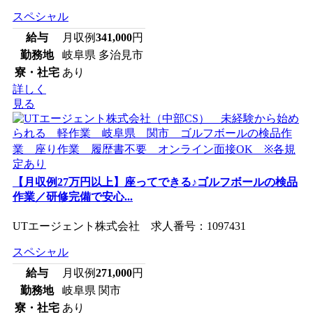
スペシャル
給与
月収例
341,000
円
勤務地
岐阜県 多治見市
寮・社宅
あり
詳しく
見る
【月収例27万円以上】座ってできる♪ゴルフボールの検品
作業／研修完備で安心...
UTエージェント株式会社 求人番号：1097431
スペシャル
給与
月収例
271,000
円
勤務地
岐阜県 関市
寮・社宅
あり