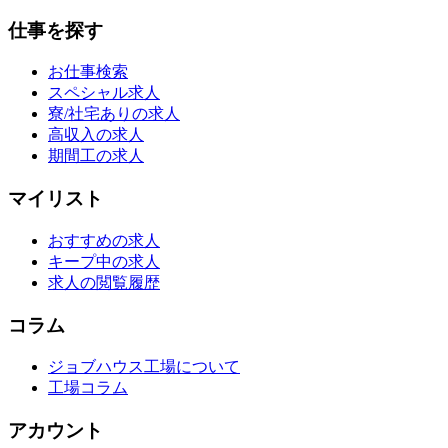
仕事を探す
お仕事検索
スペシャル求人
寮/社宅ありの求人
高収入の求人
期間工の求人
マイリスト
おすすめの求人
キープ中の求人
求人の閲覧履歴
コラム
ジョブハウス工場について
工場コラム
アカウント