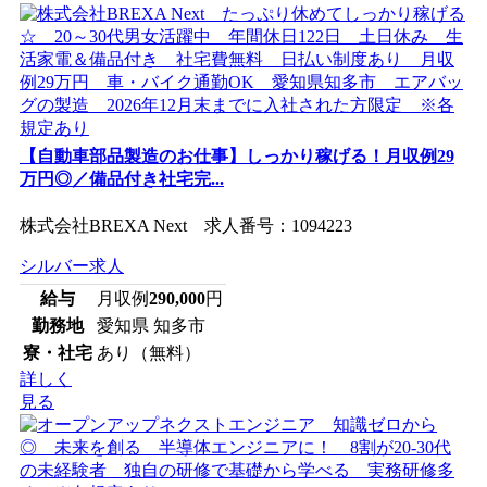
【自動車部品製造のお仕事】しっかり稼げる！月収例29
万円◎／備品付き社宅完...
株式会社BREXA Next 求人番号：1094223
シルバー求人
給与
月収例
290,000
円
勤務地
愛知県 知多市
寮・社宅
あり（無料）
詳しく
見る