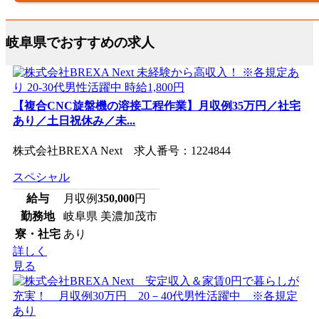
岐阜県でおすすめの求人
【複合CNC旋盤機の溶接工程作業】月収例35万円／社宅
あり／土日祝休み／未...
株式会社BREXA Next 求人番号：1224844
スペシャル
給与
月収例
350,000
円
勤務地
岐阜県 美濃加茂市
寮・社宅
あり
詳しく
見る