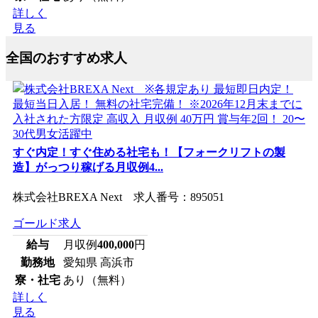
詳しく
見る
全国のおすすめ求人
すぐ内定！すぐ住める社宅も！【フォークリフトの製
造】がっつり稼げる月収例4...
株式会社BREXA Next 求人番号：895051
ゴールド求人
給与
月収例
400,000
円
勤務地
愛知県 高浜市
寮・社宅
あり（無料）
詳しく
見る