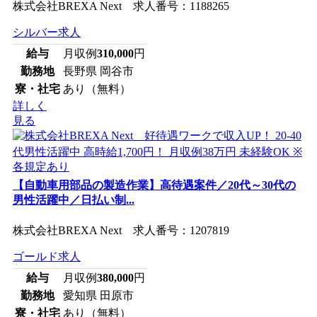
株式会社BREXA Next 求人番号：1188265
シルバー求人
給与
月収例
310,000
円
勤務地
長野県 岡谷市
寮・社宅
あり（無料）
詳しく
見る
【自動車用部品の製造作業】高待遇案件／20代～30代の
男性活躍中／日払い制...
株式会社BREXA Next 求人番号：1207819
ゴールド求人
給与
月収例
380,000
円
勤務地
愛知県 田原市
寮・社宅
あり（無料）