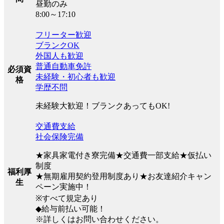
昼勤のみ
8:00～17:10
フリーター歓迎
ブランクOK
外国人も歓迎
普通自動車免許
必須資
未経験・初心者も歓迎
格
学歴不問
未経験大歓迎！ブランクあってもOK!
交通費支給
社会保険完備
★家具家電付き寮完備★交通費一部支給★仮払い
制度
福利厚
★無期雇用契約登用制度あり★お友達紹介キャン
生
ペーン実施中！
※すべて規定あり
◆給与前払い可能！
※詳しくはお問い合わせください。