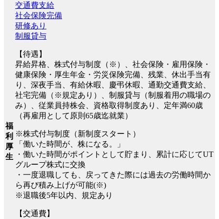
交通費支給
社会保険完備
研修あり
制服貸与
【待遇】
昇給昇格、株式付与制度（※）、社会保険・雇用保険・
健康保険・厚生年金・労災保険完備、残業、休出手当有
り、深夜手当、有給休暇、慶弔休暇、通勤交通費支給、
社宅完備（※規定あり）、制服貸与（制服着用の職場の
み）、従業員持株会、資格取得制度あり、定年満60歳
（再雇用として原則65歳迄就業）
福
※株式付与制度（新制度スタート）
利
「働いた時間が、株になる。」
厚
・働いた時間がポイントとして貯まり、累計に応じてUT
生
グループ株式に交換
・一度退職しても、戻ってきた際には過去の労働時間か
ら再び積み上げが可能(※)
※退職後5年以内、規定あり
【交通費】