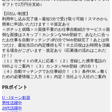
ギフトで2万円分支給♪
【日払い制度】
利用申し込み完了後～最短5分で受け取り可能！スマホから
簡単に申請いただけます！※規定あり
＜ポチッと就職＞☆面接不要のお仕事自動紹介サービス☆面
倒な面接はスキップ！カンタンなWeb登録で、あなたに合っ
たお仕事を自動マッチング♪約5分でWeb登録完了！あとは待
つだけ、最短当日の内定獲得も可！※土日祝はお時間を頂戴
する場合がございます・規定あり《応募後の流れはこれだ
け！》
（１）当サイトの求人に応募！（２）登録した携帯電話の
SMSよりご案内！（３）カンタンWeb登録（約5分！）
（４）自動マッチングでお仕事紹介！（５）条件OK→働く
ための必要情報ご入力（６）内定！当社より入社のご案内
PRポイント
U・Iターン歓迎
男性活躍中
20代活躍中