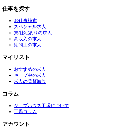
仕事を探す
お仕事検索
スペシャル求人
寮/社宅ありの求人
高収入の求人
期間工の求人
マイリスト
おすすめの求人
キープ中の求人
求人の閲覧履歴
コラム
ジョブハウス工場について
工場コラム
アカウント