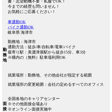
書・志望動機不要・私服でOK！
今までの経歴も問いません！
お気軽にご応募ください！
車通勤OK
バイク通勤OK
岐阜県 海津市
勤務地：海津市
通勤方法：徒歩/車/自転車/電車/バイク
勤
最寄り駅：美濃津屋駅から徒歩15分、車3分
務
※構内の（無料）駐車場利用OK
地
就業場所：勤務地、その他会社が指定する範囲
就業場所の変更範囲：会社の定めるすべてのオフィス
全国各地のキャリアセンター
面
※その他面接会場あり
接
※オンライン面接実施中