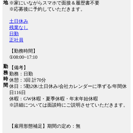
地
※家にいながらスマホで面接＆履歴書不要
※応募後に予約していただきます。
土日休み
残業なし
日勤
正社員
【勤務時間】
①08:00~17:10
勤
【備考】
務
勤務：日勤
時
休憩：3回 計70分
間
休日：5勤2休/土日休み/会社カレンダーに準ずる/年間休
日116日
休暇：GW休暇・夏季休暇・年末年始休暇
※詳細については面談時にご説明させていただきます。
【雇用形態補足】期間の定め：無