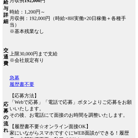
月収例
192,000
円
給
与
時給：1,200円～
詳
月収例：192,000円（時給×8H実働×20日稼働＋各種手
細
当）
※基本残業なし
交
上限30,000円まで支給
通
※会社規定有り
費
急募
履歴書不要
【応募方法】
「Webで応募」「電話で応募」ボタンよりご応募をお願
応
いいたします。
募
その後、お電話にて面接のお時間を調整いたします。
の
流
【履歴書不要☆オンライン面接OK】
れ
家にいながらスマホですぐにWEB面談ができる！履歴