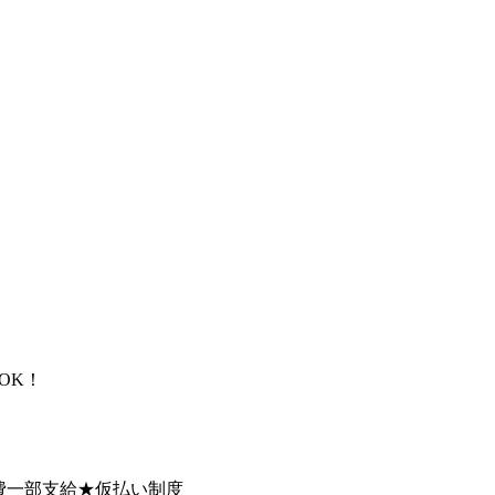
OK！
費一部支給★仮払い制度