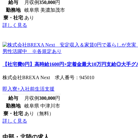
給与
月収例
350,000
円
勤務地
岐阜県 美濃加茂市
寮・社宅
あり
詳しく見る
【社宅費0円】高時給1600円×定着金最大10万円支給◎大手グル
株式会社BREXA Next 求人番号：945010
即入寮+入社前生活支援
給与
月収例
300,000
円
勤務地
岐阜県 中津川市
寮・社宅
あり（無料）
詳しく見る
中部・北陸の求人