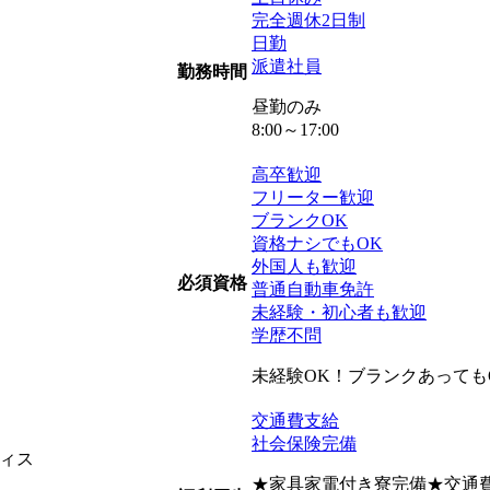
完全週休2日制
日勤
派遣社員
勤務時間
昼勤のみ
8:00～17:00
高卒歓迎
フリーター歓迎
）
ブランクOK
資格ナシでもOK
外国人も歓迎
必須資格
普通自動車免許
未経験・初心者も歓迎
学歴不問
未経験OK！ブランクあっても
交通費支給
社会保険完備
ィス
★家具家電付き寮完備★交通