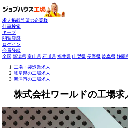
求人掲載希望の企業様
仕事検索
キープ
閲覧履歴
ログイン
会員登録
全国
新潟県
富山県
石川県
福井県
山梨県
長野県
岐阜県
静岡
工場・製造業求人
岐阜県の工場求人
海津市の工場求人
株式会社ワールドの工場求人(1