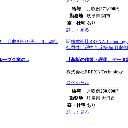
スペシャル
給与
月収例
271,000
円
勤務地
岐阜県 関市
寮・社宅
あり
詳しく見る
ープ企業の...
【基板の作製・評価、データ
株式会社BREXA Technology
スペシャル
給与
月収例
250,000
円
勤務地
岐阜県 大垣市
寮・社宅
あり
詳しく見る