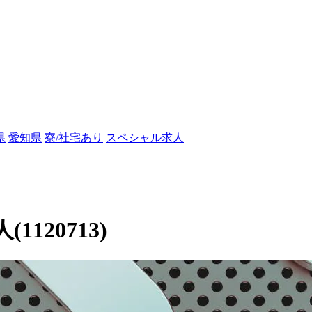
県
愛知県
寮/社宅あり
スペシャル求人
120713)