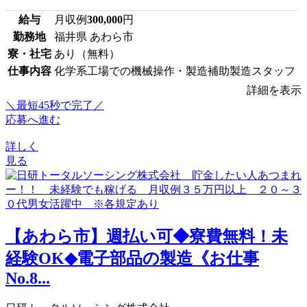
給与
月収例
300,000
円
勤務地
福井県 あわら市
寮・社宅
あり（無料）
仕事内容
化学系工場での機械操作・製造補助製造スタッフ
詳細を表示
＼最短45秒で完了／
応募へ進む
詳しく
見る
【あわら市】週払い可◆寮費無料！未
経験OK◆電子部品の製造《お仕事
No.8...