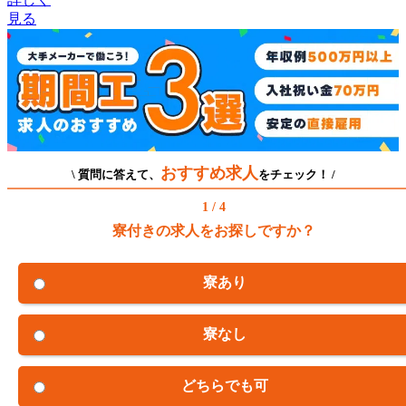
見る
おすすめ求人
\ 質問に答えて、
をチェック！ /
1 / 4
寮付きの求人をお探しですか？
寮あり
寮なし
どちらでも可