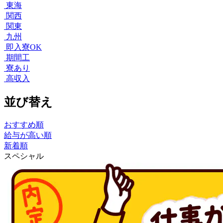
東海
関西
関東
九州
即入寮OK
期間工
寮あり
高収入
並び替え
おすすめ順
給与が高い順
新着順
スペシャル