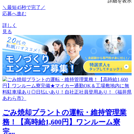
詳細を表示
＼最短45秒で完了／
応募へ進む
詳しく
見る
ごみ焼却プラントの運転・維持管理業
務！【高時給1,600円】ワンルーム寮
完...