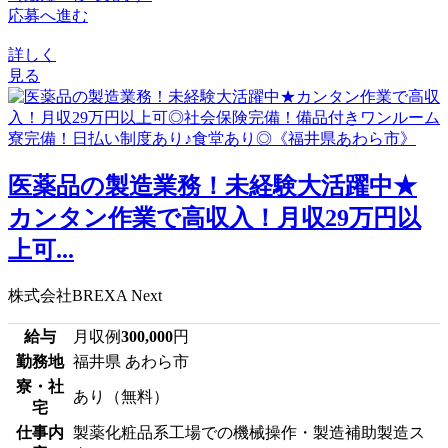
応募へ進む
詳しく
見る
医薬品の製造業務！未経験大活躍中★
カンタン作業で高収入！月収29万円以
上可...
株式会社BREXA Next
給与
月収例
300,000
円
勤務地
福井県 あわら市
寮・社
あり（無料）
宅
仕事内
製薬化粧品系工場での機械操作・製造補助製造ス