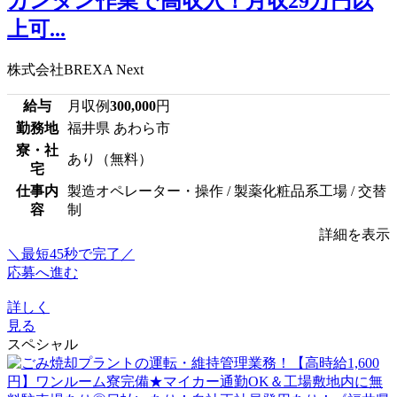
カンタン作業で高収入！月収29万円以
上可...
株式会社BREXA Next
給与
月収例
300,000
円
勤務地
福井県 あわら市
寮・社
あり（無料）
宅
仕事内
製造オペレーター・操作 / 製薬化粧品系工場 / 交替
容
制
詳細を表示
＼最短45秒で完了／
応募へ進む
詳しく
見る
スペシャル