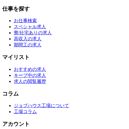
仕事を探す
お仕事検索
スペシャル求人
寮/社宅ありの求人
高収入の求人
期間工の求人
マイリスト
おすすめの求人
キープ中の求人
求人の閲覧履歴
コラム
ジョブハウス工場について
工場コラム
アカウント