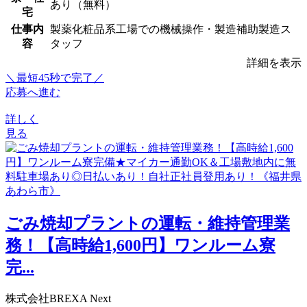
あり（無料）
宅
仕事内
製薬化粧品系工場での機械操作・製造補助製造ス
容
タッフ
詳細を表示
＼最短45秒で完了／
応募へ進む
詳しく
見る
ごみ焼却プラントの運転・維持管理業
務！【高時給1,600円】ワンルーム寮
完...
株式会社BREXA Next