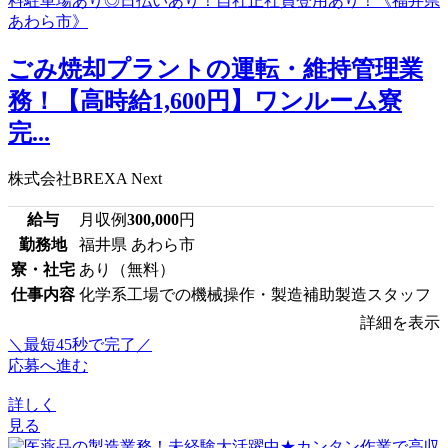
ごみ焼却プラントの運転・維持管理業
務！【高時給1,600円】ワンルーム寮
完...
株式会社BREXA Next
給与
月収例
300,000
円
勤務地
福井県 あわら市
寮・社宅
あり（無料）
仕事内容
化学系工場での機械操作・製造補助製造スタッフ
詳細を表示
＼最短45秒で完了／
応募へ進む
詳しく
見る