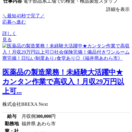
仕事内容
電子部品系工場での検査・検品製造スタッフ
詳細を表示
＼最短45秒で完了／
応募へ進む
詳しく
見る
医薬品の製造業務！未経験大活躍中★
カンタン作業で高収入！月収29万円以
上可...
株式会社BREXA Next
給与
月収例
300,000
円
勤務地
福井県 あわら市
寮・社