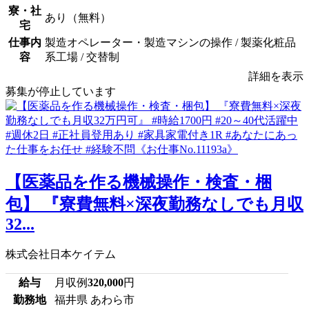
寮・社
あり（無料）
宅
仕事内
製造オペレーター・製造マシンの操作 / 製薬化粧品
容
系工場 / 交替制
詳細を表示
募集が停止しています
【医薬品を作る機械操作・検査・梱
包】 『寮費無料×深夜勤務なしでも月収
32...
株式会社日本ケイテム
給与
月収例
320,000
円
勤務地
福井県 あわら市