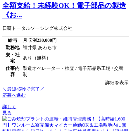
全額支給！未経験OK！電子部品の製造
《お...
日研トータルソーシング株式会社
給与
月収例
230,000
円
勤務地
福井県 あわら市
寮・社
あり（無料）
宅
仕事内
製造オペレーター・検査 / 電子部品系工場 / 交替
容
制
詳細を表示
＼最短45秒で完了／
応募へ進む
詳しく
見る