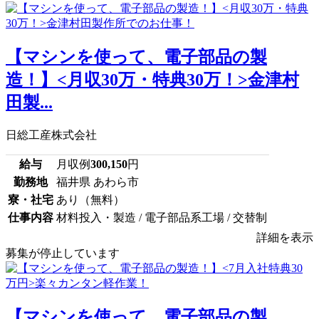
【マシンを使って、電子部品の製
造！】<月収30万・特典30万！>金津村
田製...
日総工産株式会社
給与
月収例
300,150
円
勤務地
福井県 あわら市
寮・社宅
あり（無料）
仕事内容
材料投入・製造 / 電子部品系工場 / 交替制
詳細を表示
募集が停止しています
【マシンを使って、電子部品の製