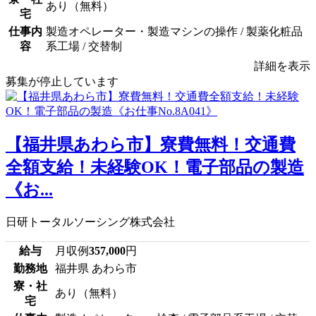
あり（無料）
宅
仕事内
製造オペレーター・製造マシンの操作 / 製薬化粧品
容
系工場 / 交替制
詳細を表示
募集が停止しています
【福井県あわら市】寮費無料！交通費
全額支給！未経験OK！電子部品の製造
《お...
日研トータルソーシング株式会社
給与
月収例
357,000
円
勤務地
福井県 あわら市
寮・社
あり（無料）
宅