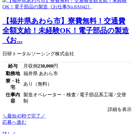
【福井県あわら市】寮費無料！交通費
全額支給！未経験OK！電子部品の製造
《お...
日研トータルソーシング株式会社
給与
月収例
230,000
円
勤務地
福井県 あわら市
寮・社
あり（無料）
宅
仕事内
製造オペレーター・検査 / 電子部品系工場 / 交替
容
制
詳細を表示
＼最短45秒で完了／
応募へ進む
詳しく