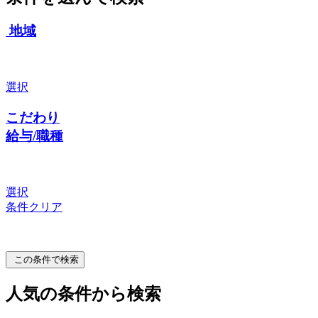
地域
選択
こだわり
給与/職種
選択
条件クリア
この条件で検索
人気の条件から検索