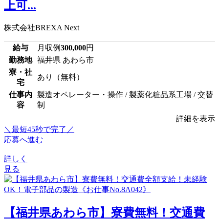
上可...
株式会社BREXA Next
給与
月収例
300,000
円
勤務地
福井県 あわら市
寮・社
あり（無料）
宅
仕事内
製造オペレーター・操作 / 製薬化粧品系工場 / 交替
容
制
詳細を表示
＼最短45秒で完了／
応募へ進む
詳しく
見る
【福井県あわら市】寮費無料！交通費