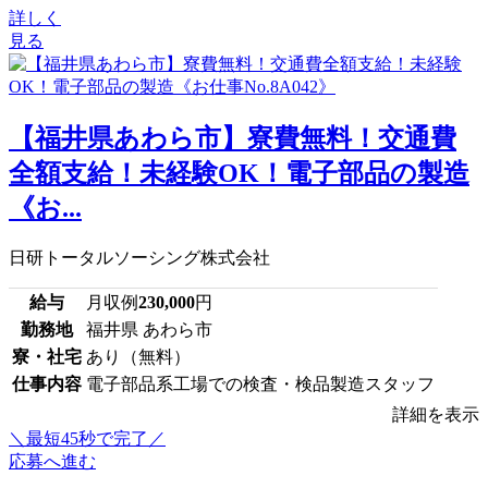
詳しく
見る
【福井県あわら市】寮費無料！交通費
全額支給！未経験OK！電子部品の製造
《お...
日研トータルソーシング株式会社
給与
月収例
230,000
円
勤務地
福井県 あわら市
寮・社宅
あり（無料）
仕事内容
電子部品系工場での検査・検品製造スタッフ
詳細を表示
＼最短45秒で完了／
応募へ進む