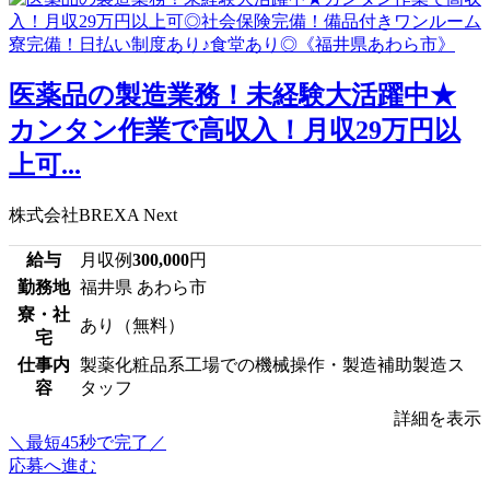
医薬品の製造業務！未経験大活躍中★
カンタン作業で高収入！月収29万円以
上可...
株式会社BREXA Next
給与
月収例
300,000
円
勤務地
福井県 あわら市
寮・社
あり（無料）
宅
仕事内
製薬化粧品系工場での機械操作・製造補助製造ス
容
タッフ
詳細を表示
＼最短45秒で完了／
応募へ進む