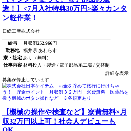
造！】<7月入社特典30万円>楽々カンタ
ン軽作業！
日総工産株式会社
給与
月収例
252,966
円
勤務地
福井県 あわら市
寮・社宅
あり（無料）
仕事内容
材料投入・製造 / 電子部品系工場 / 交替制
詳細を表示
募集が停止しています
【機械の操作や検査など】寮費無料×月
収32万円以上可！社会人デビューも
OK...