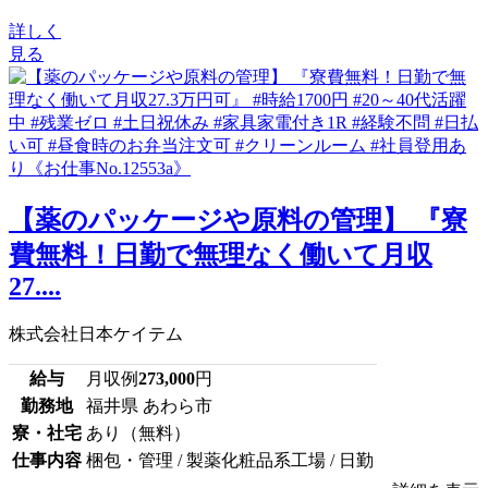
詳しく
見る
【薬のパッケージや原料の管理】 『寮
費無料！日勤で無理なく働いて月収
27....
株式会社日本ケイテム
給与
月収例
273,000
円
勤務地
福井県 あわら市
寮・社宅
あり（無料）
仕事内容
梱包・管理 / 製薬化粧品系工場 / 日勤