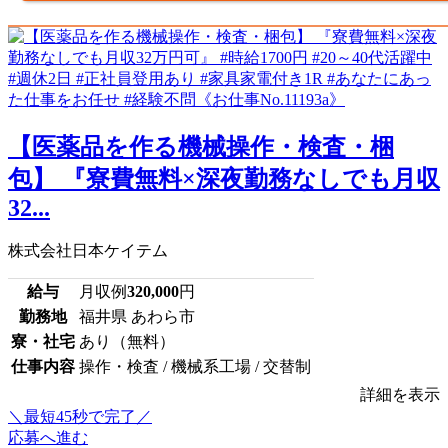
【医薬品を作る機械操作・検査・梱
包】 『寮費無料×深夜勤務なしでも月収
32...
株式会社日本ケイテム
給与
月収例
320,000
円
勤務地
福井県 あわら市
寮・社宅
あり（無料）
仕事内容
操作・検査 / 機械系工場 / 交替制
詳細を表示
＼最短45秒で完了／
応募へ進む