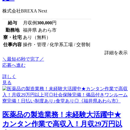
株式会社BREXA Next
給与
月収例
300,000
円
勤務地
福井県 あわら市
寮・社宅
あり（無料）
仕事内容
操作・管理 / 化学系工場 / 交替制
詳細を表示
＼最短45秒で完了／
応募へ進む
詳しく
見る
医薬品の製造業務！未経験大活躍中★
カンタン作業で高収入！月収29万円以