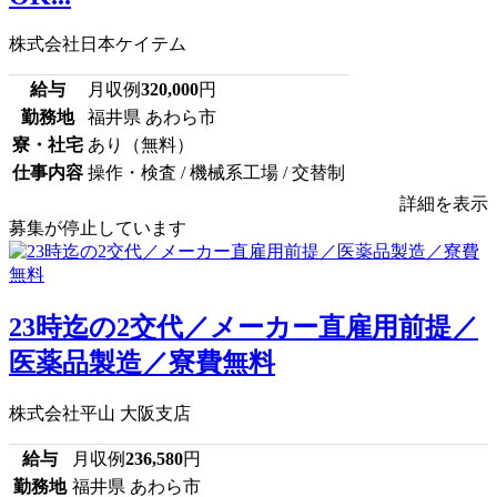
株式会社日本ケイテム
給与
月収例
320,000
円
勤務地
福井県 あわら市
寮・社宅
あり（無料）
仕事内容
操作・検査 / 機械系工場 / 交替制
詳細を表示
募集が停止しています
23時迄の2交代／メーカー直雇用前提／
医薬品製造／寮費無料
株式会社平山 大阪支店
給与
月収例
236,580
円
勤務地
福井県 あわら市