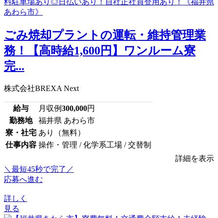
ごみ焼却プラントの運転・維持管理業
務！【高時給1,600円】ワンルーム寮
完...
株式会社BREXA Next
給与
月収例
300,000
円
勤務地
福井県 あわら市
寮・社宅
あり（無料）
仕事内容
操作・管理 / 化学系工場 / 交替制
詳細を表示
＼最短45秒で完了／
応募へ進む
詳しく
見る