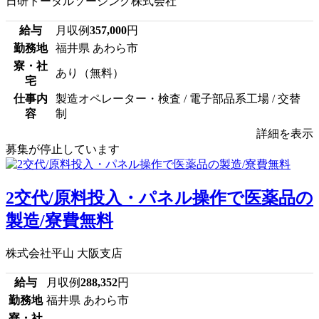
日研トータルソーシング株式会社
給与
月収例
357,000
円
勤務地
福井県 あわら市
寮・社
あり（無料）
宅
仕事内
製造オペレーター・検査 / 電子部品系工場 / 交替
容
制
詳細を表示
募集が停止しています
2交代/原料投入・パネル操作で医薬品の
製造/寮費無料
株式会社平山 大阪支店
給与
月収例
288,352
円
勤務地
福井県 あわら市
寮・社