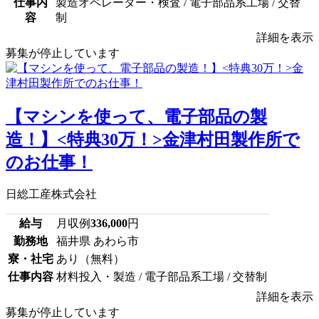
仕事内
製造オペレーター・検査 / 電子部品系工場 / 交替
容
制
詳細を表示
募集が停止しています
【マシンを使って、電子部品の製
造！】<特典30万！>金津村田製作所で
のお仕事！
日総工産株式会社
給与
月収例
336,000
円
勤務地
福井県 あわら市
寮・社宅
あり（無料）
仕事内容
材料投入・製造 / 電子部品系工場 / 交替制
詳細を表示
募集が停止しています