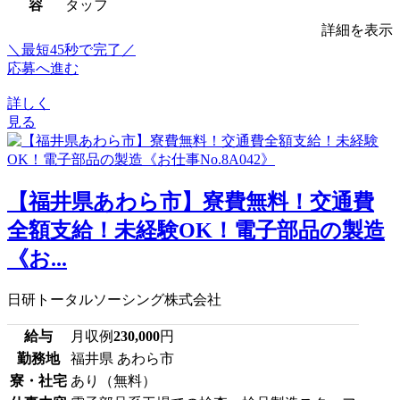
容
タッフ
詳細を表示
＼最短45秒で完了／
応募へ進む
詳しく
見る
【福井県あわら市】寮費無料！交通費
全額支給！未経験OK！電子部品の製造
《お...
日研トータルソーシング株式会社
給与
月収例
230,000
円
勤務地
福井県 あわら市
寮・社宅
あり（無料）