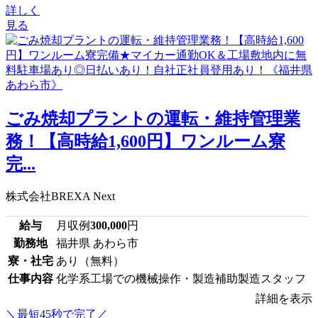
詳しく
見る
ごみ焼却プラントの運転・維持管理業
務！【高時給1,600円】ワンルーム寮
完...
株式会社BREXA Next
給与
月収例
300,000
円
勤務地
福井県 あわら市
寮・社宅
あり（無料）
仕事内容
化学系工場での機械操作・製造補助製造スタッフ
詳細を表示
＼最短45秒で完了／