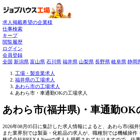
求人掲載希望の企業様
仕事検索
キープ
閲覧履歴
ログイン
会員登録
全国
新潟県
富山県
石川県
福井県
山梨県
長野県
岐阜県
静岡
工場・製造業求人
福井県の工場求人
あわら市の工場求人
あわら市・車通勤OKの工場求人
あわら市(福井県)・車通勤OK
2026年08月05日に集計した求人情報によると、あわら市(福
また業界別では製薬・化粧品の求人が、職種別では機械操作
株式会社BREXA Nextの求人も掲載されておりますので、