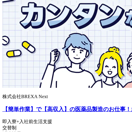
株式会社BREXA Next
【簡単作業】で【高収入】の医薬品製造のお仕事！
即入寮+入社前生活支援
交替制