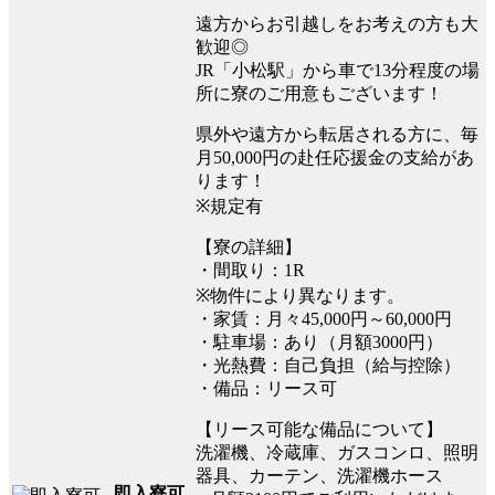
遠方からお引越しをお考えの方も大
歓迎◎
JR「小松駅」から車で13分程度の場
所に寮のご用意もございます！
県外や遠方から転居される方に、毎
月50,000円の赴任応援金の支給があ
ります！
※規定有
【寮の詳細】
・間取り：1R
※物件により異なります。
・家賃：月々45,000円～60,000円
・駐車場：あり（月額3000円）
・光熱費：自己負担（給与控除）
・備品：リース可
【リース可能な備品について】
洗濯機、冷蔵庫、ガスコンロ、照明
器具、カーテン、洗濯機ホース
即入寮可