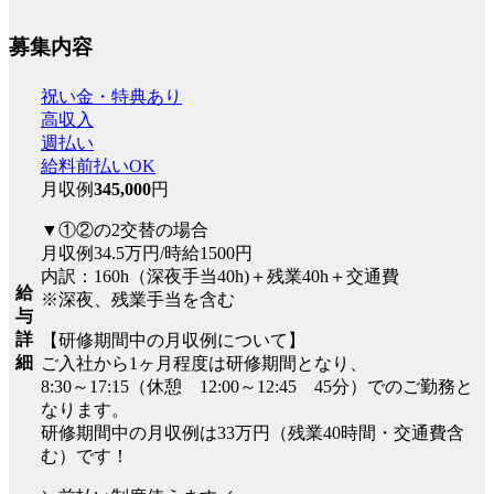
募集内容
祝い金・特典あり
高収入
週払い
給料前払いOK
月収例
345,000
円
▼①②の2交替の場合
月収例34.5万円/時給1500円
内訳：160h（深夜手当40h)＋残業40h＋交通費
給
※深夜、残業手当を含む
与
詳
【研修期間中の月収例について】
細
ご入社から1ヶ月程度は研修期間となり、
8:30～17:15（休憩 12:00～12:45 45分）でのご勤務と
なります。
研修期間中の月収例は33万円（残業40時間・交通費含
む）です！