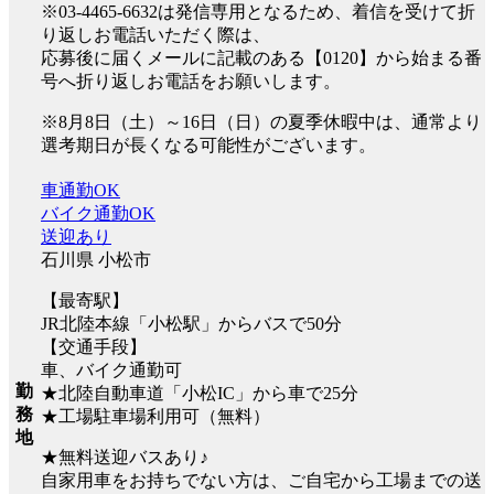
※03-4465-6632は発信専用となるため、着信を受けて折
り返しお電話いただく際は、
応募後に届くメールに記載のある【0120】から始まる番
号へ折り返しお電話をお願いします。
※8月8日（土）～16日（日）の夏季休暇中は、通常より
選考期日が長くなる可能性がございます。
車通勤OK
バイク通勤OK
送迎あり
石川県 小松市
【最寄駅】
JR北陸本線「小松駅」からバスで50分
【交通手段】
車、バイク通勤可
勤
★北陸自動車道「小松IC」から車で25分
務
★工場駐車場利用可（無料）
地
★無料送迎バスあり♪
自家用車をお持ちでない方は、ご自宅から工場までの送