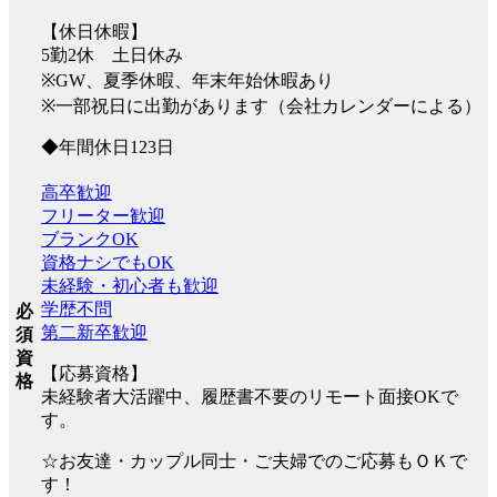
【休日休暇】
5勤2休 土日休み
※GW、夏季休暇、年末年始休暇あり
※一部祝日に出勤があります（会社カレンダーによる）
◆年間休日123日
高卒歓迎
フリーター歓迎
ブランクOK
資格ナシでもOK
未経験・初心者も歓迎
学歴不問
必
第二新卒歓迎
須
資
【応募資格】
格
未経験者大活躍中、履歴書不要のリモート面接OKで
す。
☆お友達・カップル同士・ご夫婦でのご応募もＯＫで
す！