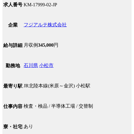
求人番号
KM-17999-02-JP
フジアルテ株式会社
企業
月収例
345,000
円
給与詳細
石川県
小松市
勤務地
JR北陸本線(米原～金沢) 小松駅
最寄り駅
検査・検品 / 半導体工場 / 交替制
仕事内容
あり
寮・社宅