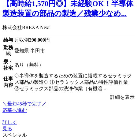
【高時給1,570円◎】未経験OK！半導体
製造装置の部品の製造／残業少なめ...
株式会社BREXA Next
給与
月収例
290,000
円
勤務
愛知県 半田市
地
寮・
あり（無料）
社宅
◇半導体を製造するための装置に搭載するセラミック
仕事
ス部品の製造◇ ①セラミックス部品の特性評価作業
内容
②セラミックス部品の洗浄作業（有機溶...
詳細を表示
＼最短45秒で完了／
応募へ進む
詳しく
見る
スペシャル