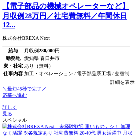
【電子部品の機械オペレーターなど】
月収例28万円／社宅費無料／年間休日
12...
株式会社BREXA Next
給与
月収例
280,000
円
勤務地
愛知県 春日井市
寮・社宅
あり（無料）
仕事内容
加工・オペレーション / 電子部品系工場 / 交替制
詳細を表示
＼最短45秒で完了／
応募へ進む
詳しく
見る
スペシャル