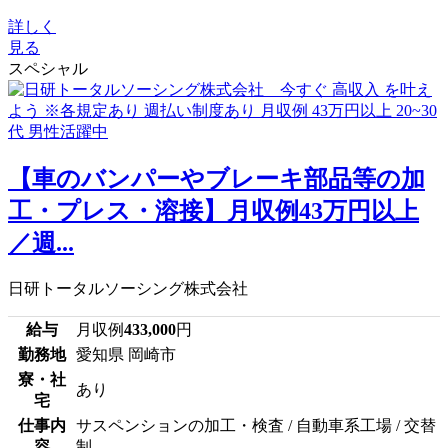
詳しく
見る
スペシャル
【車のバンパーやブレーキ部品等の加
工・プレス・溶接】月収例43万円以上
／週...
日研トータルソーシング株式会社
給与
月収例
433,000
円
勤務地
愛知県 岡崎市
寮・社
あり
宅
仕事内
サスペンションの加工・検査 / 自動車系工場 / 交替
容
制