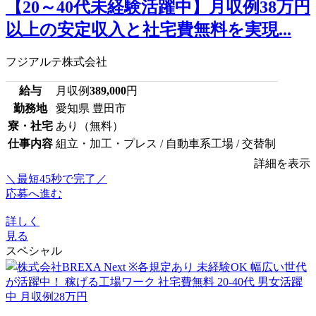
【20～40代未経験活躍中】月収例38万円
以上の安定収入と社宅費無料を実現...
フジアルテ株式会社
給与
月収例
389,000
円
勤務地
愛知県 豊田市
寮・社宅
あり（無料）
仕事内容
組立・加工・プレス / 自動車系工場 / 交替制
詳細を表示
＼最短45秒で完了／
応募へ進む
詳しく
見る
スペシャル