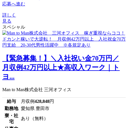
応募へ進む
詳しく
見る
スペシャル
【緊急募集！】＼入社祝い金70万円／
月収例42万円以上★高収入ワーク｜ト
ヨ...
Man to Man株式会社 三河オフィス
給与
月収例
428,848
円
勤務地
愛知県 豊田市
寮・社
あり（無料）
宅