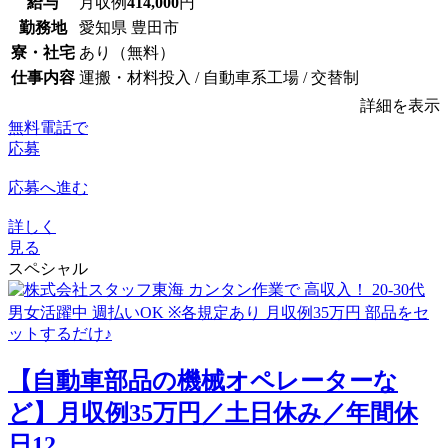
給与
月収例
414,000
円
勤務地
愛知県 豊田市
寮・社宅
あり（無料）
仕事内容
運搬・材料投入 / 自動車系工場 / 交替制
詳細を表示
無料電話で
応募
応募へ進む
詳しく
見る
スペシャル
【自動車部品の機械オペレーターな
ど】月収例35万円／土日休み／年間休
日12...