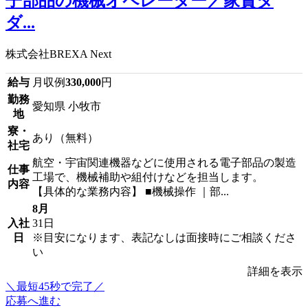
子部品の機械オペレーター／家賃タ
ダ...
株式会社BREXA Next
給与
月収例
330,000
円
勤務
愛知県 小牧市
地
寮・
あり（無料）
社宅
航空・宇宙関連機器などに使用される電子部品の製造
仕事
工場で、機械補助や組付けなどを担当します。
内容
【具体的な業務内容】 ■機械操作 ｜部...
8月
入社
31日
日
※目安になります、表記なしは面接時にご相談くださ
い
詳細を表示
＼最短45秒で完了／
応募へ進む