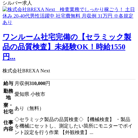
シルバー求人
ワンルーム社宅完備の【セラミック製
品の品質検査】未経験OK！時給1550
円...
株式会社BREXA Next
給与
月収例
310,000
円
勤務
愛知県 小牧市
地
寮・
あり（無料）
社宅
◇セラミック製品の品質検査◇ 【機械検査】 ・製品
仕事
を機械にセットし、測定したい箇所にモニターでポイ
内容
ント設定を行う作業 【外観検査】...