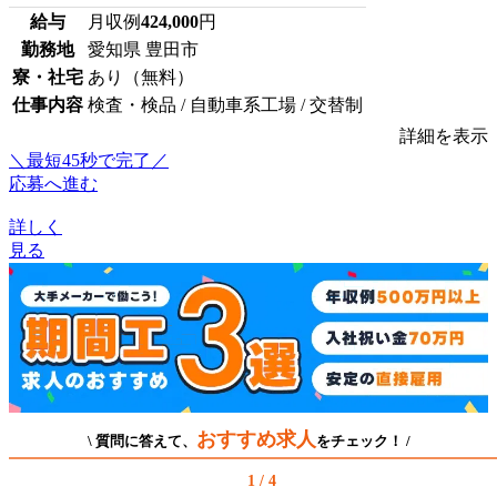
給与
月収例
424,000
円
勤務地
愛知県 豊田市
寮・社宅
あり（無料）
仕事内容
検査・検品 / 自動車系工場 / 交替制
詳細を表示
＼最短45秒で完了／
応募へ進む
詳しく
見る
おすすめ求人
\ 質問に答えて、
をチェック！ /
1 / 4