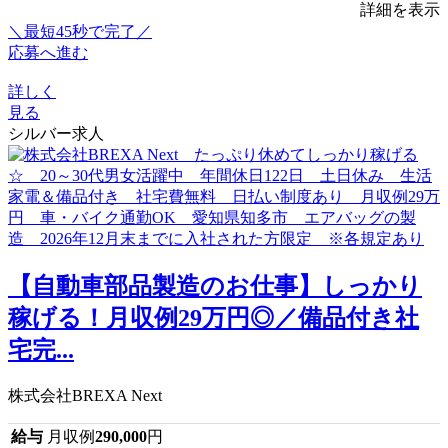
詳細を表示
＼最短45秒で完了／
応募へ進む
詳しく
見る
シルバー求人
【自動車部品製造のお仕事】しっかり
稼げる！月収例29万円◎／備品付き社
宅完...
株式会社BREXA Next
給与
月収例
290,000
円