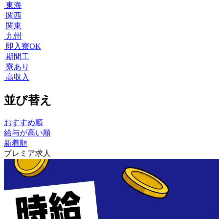
東海
関西
関東
九州
即入寮OK
期間工
寮あり
高収入
並び替え
おすすめ順
給与が高い順
新着順
プレミア求人