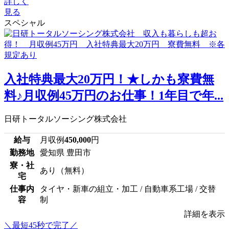
詳しく
見る
スペシャル
入社特典最大20万円！★しかも寮費無
料♪月収例45万円のお仕事！1年目で年...
日研トータルソーシング株式会社
給与
月収例
450,000
円
勤務地
愛知県 豊田市
寮・社
あり（無料）
宅
仕事内
タイヤ・新車の組立・加工 / 自動車系工場 / 交替
容
制
詳細を表示
＼最短45秒で完了／