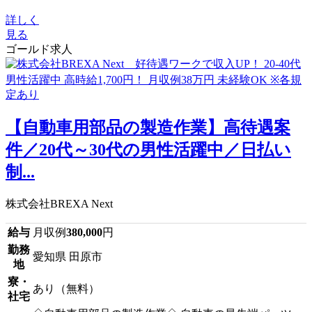
詳しく
見る
ゴールド求人
【自動車用部品の製造作業】高待遇案
件／20代～30代の男性活躍中／日払い
制...
株式会社BREXA Next
給与
月収例
380,000
円
勤務
愛知県 田原市
地
寮・
あり（無料）
社宅