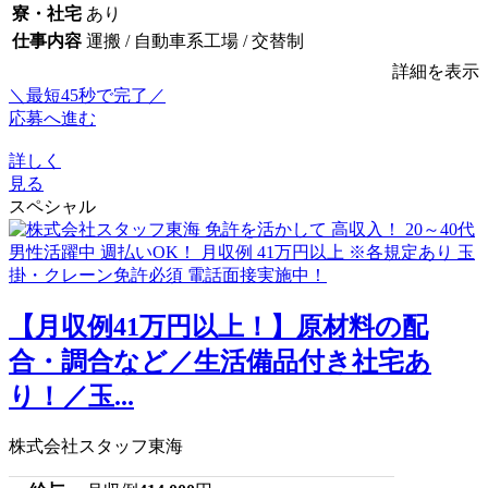
寮・社宅
あり
仕事内容
運搬 / 自動車系工場 / 交替制
詳細を表示
＼最短45秒で完了／
応募へ進む
詳しく
見る
スペシャル
【月収例41万円以上！】原材料の配
合・調合など／生活備品付き社宅あ
り！／玉...
株式会社スタッフ東海