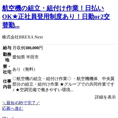
航空機の組立・組付け作業！日払い
OK★正社員登用制度あり！日勤or2交
替勤...
株式会社BREXA Next
給与
月収例
380,000
円
勤務
愛知県 半田市
地
寮・
あり（無料）
社宅
◇航空機の組立・組付け作業◇ ・航空機機体、中央翼
仕事
部分の組立・組付け作業 ★グループでの共同作業です
内容
♪ ★空調完備で働きやすい環境...
詳細を表示
＼最短45秒で完了／
応募へ進む