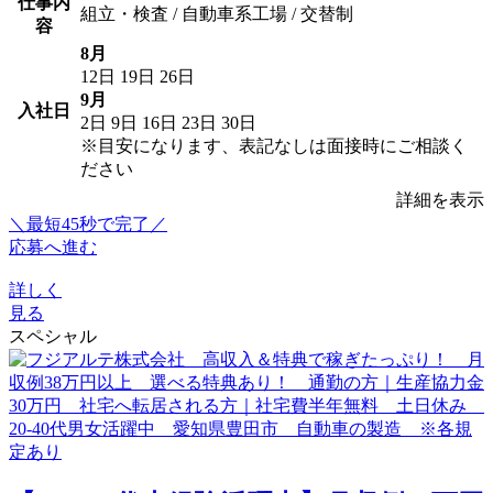
仕事内
組立・検査 / 自動車系工場 / 交替制
容
8月
12日
19日
26日
9月
入社日
2日
9日
16日
23日
30日
※目安になります、表記なしは面接時にご相談く
ださい
詳細を表示
＼最短45秒で完了／
応募へ進む
詳しく
見る
スペシャル