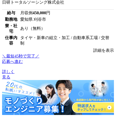
日研トータルソーシング株式会社
給与
月収例
450,000
円
勤務地
愛知県 刈谷市
寮・社
あり（無料）
宅
仕事内
タイヤ・新車の組立・加工 / 自動車系工場 / 交替
容
制
詳細を表示
＼最短45秒で完了／
応募へ進む
詳しく
見る