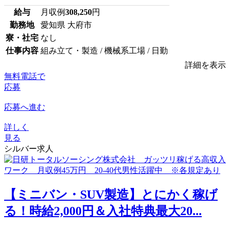
給与
月収例
308,250
円
勤務地
愛知県 大府市
寮・社宅
なし
仕事内容
組み立て・製造 / 機械系工場 / 日勤
詳細を表示
無料電話で
応募
応募へ進む
詳しく
見る
シルバー求人
【ミニバン・SUV製造】とにかく稼げ
る！時給2,000円＆入社特典最大20...