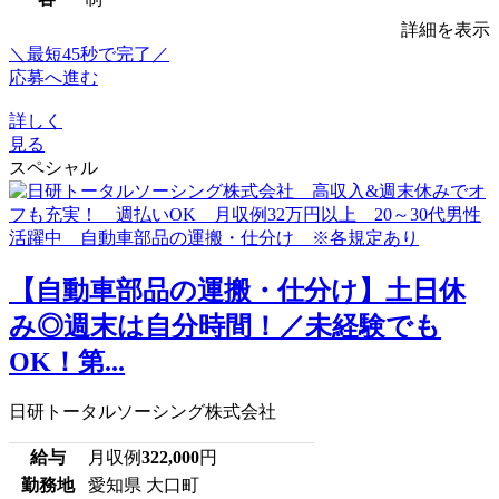
詳細を表示
＼最短45秒で完了／
応募へ進む
詳しく
見る
スペシャル
【自動車部品の運搬・仕分け】土日休
み◎週末は自分時間！／未経験でも
OK！第...
日研トータルソーシング株式会社
給与
月収例
322,000
円
勤務地
愛知県 大口町