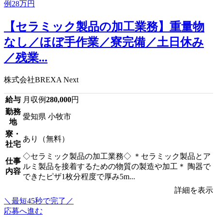
【セラミック製品の加工業務】重量物
なし／ほぼ手作業／寮完備／土日休み
／残業...
株式会社BREXA Next
給与
月収例
280,000
円
勤務
愛知県 小牧市
地
寮・
あり（無料）
社宅
◇セラミック製品の加工業務◇ ＊セラミック製品とア
仕事
ルミ製品を接着するための物質の製造や加工＊ 陶器で
内容
できたピザ1枚分程度で厚み5m...
詳細を表示
＼最短45秒で完了／
応募へ進む