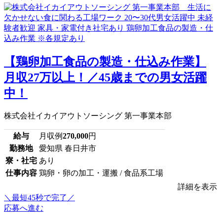
【鶏卵加工食品の製造・仕込み作業】
月収27万以上！／45歳までの男女活躍
中！
株式会社イカイアウトソーシング 第一事業本部
給与
月収例
270,000
円
勤務地
愛知県 春日井市
寮・社宅
あり
仕事内容
鶏卵・卵の加工・運搬 / 食品系工場
詳細を表示
＼最短45秒で完了／
応募へ進む