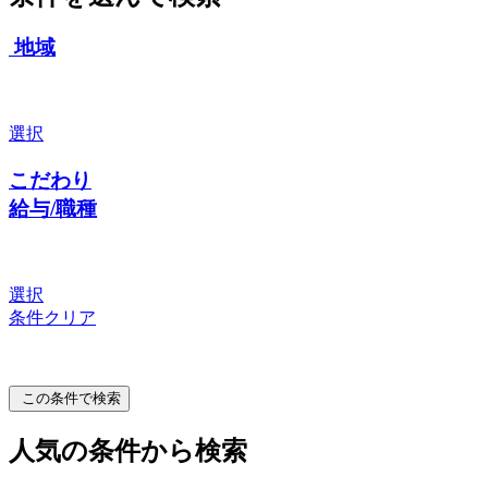
地域
選択
こだわり
給与/職種
選択
条件クリア
この条件で検索
人気の条件から検索