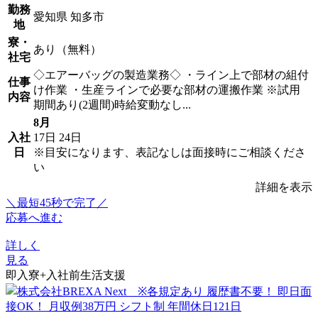
勤務
愛知県 知多市
地
寮・
あり（無料）
社宅
◇エアーバッグの製造業務◇ ・ライン上で部材の組付
仕事
け作業 ・生産ラインで必要な部材の運搬作業 ※試用
内容
期間あり(2週間)時給変動なし...
8月
入社
17日
24日
日
※目安になります、表記なしは面接時にご相談くださ
い
詳細を表示
＼最短45秒で完了／
応募へ進む
詳しく
見る
即入寮+入社前生活支援