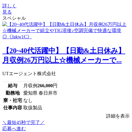
詳しく
見る
スペシャル
【20~40代活躍中】【日勤&土日休み】
月収例26万円以上☆機械メーカーで...
UTエージェント株式会社
給与
月収例
266,000
円
勤務地
愛知県 春日井市
寮・社宅
なし
仕事内容
取扱製品
詳細を表示
＼最短45秒で完了／
応募へ進む