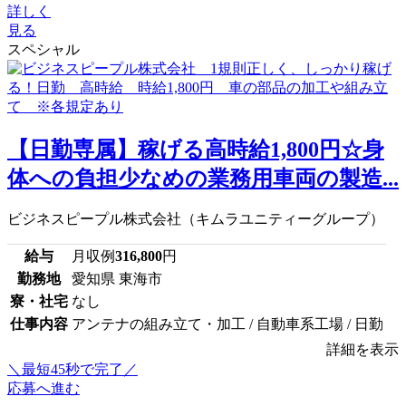
詳しく
見る
スペシャル
【日勤専属】稼げる高時給1,800円☆身
体への負担少なめの業務用車両の製造...
ビジネスピープル株式会社（キムラユニティーグループ）
給与
月収例
316,800
円
勤務地
愛知県 東海市
寮・社宅
なし
仕事内容
アンテナの組み立て・加工 / 自動車系工場 / 日勤
詳細を表示
＼最短45秒で完了／
応募へ進む