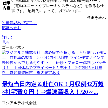
◇自動車用部品の製造作業◇ 自動車の最先端パーツ
仕事
（電動ユニットやブレーキシステムなど）を作るお仕
内容
事です。 配属先によって、以下のいず...
詳細を表示
＼最短45秒で完了／
応募へ進む
詳しく
見る
ゴールド求人
最短当日内定＆赴任OK！月収例42万超
×社宅費０円！⇒爆速高収入！/20～...
フジアルテ株式会社