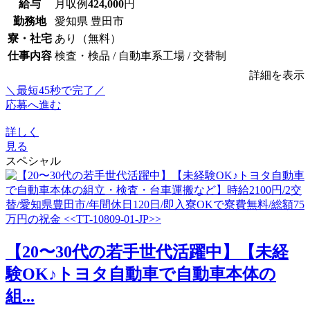
給与
月収例
424,000
円
勤務地
愛知県 豊田市
寮・社宅
あり（無料）
仕事内容
検査・検品 / 自動車系工場 / 交替制
詳細を表示
＼最短45秒で完了／
応募へ進む
詳しく
見る
スペシャル
【20〜30代の若手世代活躍中】【未経
験OK♪トヨタ自動車で自動車本体の
組...