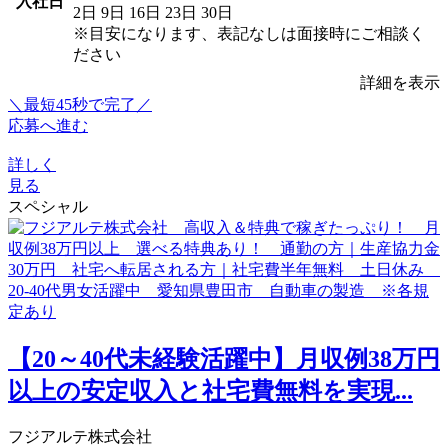
入社日
2日
9日
16日
23日
30日
※目安になります、表記なしは面接時にご相談く
ださい
詳細を表示
＼最短45秒で完了／
応募へ進む
詳しく
見る
スペシャル
【20～40代未経験活躍中】月収例38万円
以上の安定収入と社宅費無料を実現...
フジアルテ株式会社