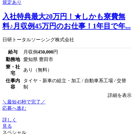
入社特典最大20万円！★しかも寮費無
料♪月収例45万円のお仕事！1年目で年...
日研トータルソーシング株式会社
給与
月収例
450,000
円
勤務地
愛知県 豊田市
寮・社
あり（無料）
宅
仕事内
タイヤ・新車の組立・加工 / 自動車系工場 / 交替
容
制
詳細を表示
＼最短45秒で完了／
応募へ進む
詳しく
見る
スペシャル