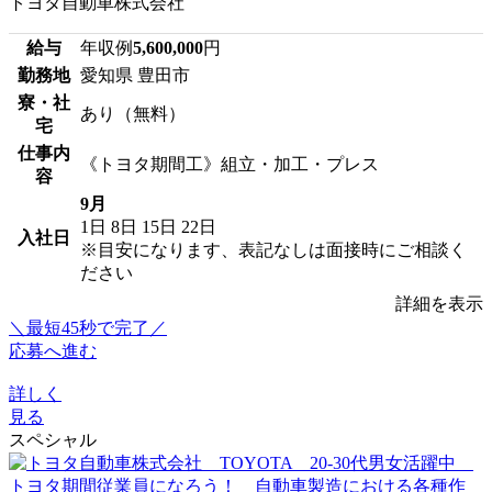
トヨタ自動車株式会社
給与
年収例
5,600,000
円
勤務地
愛知県 豊田市
寮・社
あり（無料）
宅
仕事内
《トヨタ期間工》組立・加工・プレス
容
9月
1日
8日
15日
22日
入社日
※目安になります、表記なしは面接時にご相談く
ださい
詳細を表示
＼最短45秒で完了／
応募へ進む
詳しく
見る
スペシャル