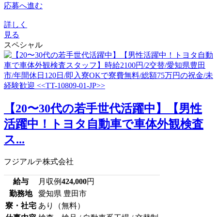
応募へ進む
詳しく
見る
スペシャル
【20〜30代の若手世代活躍中】【男性
活躍中！トヨタ自動車で車体外観検査
ス...
フジアルテ株式会社
給与
月収例
424,000
円
勤務地
愛知県 豊田市
寮・社宅
あり（無料）