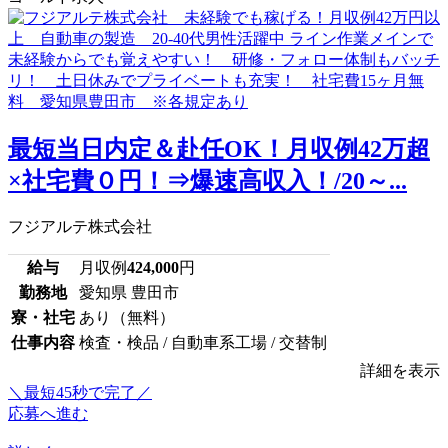
最短当日内定＆赴任OK！月収例42万超
×社宅費０円！⇒爆速高収入！/20～...
フジアルテ株式会社
給与
月収例
424,000
円
勤務地
愛知県 豊田市
寮・社宅
あり（無料）
仕事内容
検査・検品 / 自動車系工場 / 交替制
詳細を表示
＼最短45秒で完了／
応募へ進む