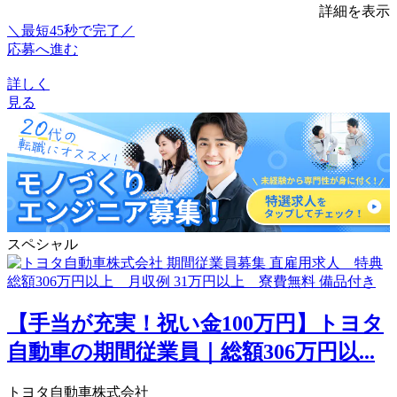
詳細を表示
＼最短45秒で完了／
応募へ進む
詳しく
見る
スペシャル
【手当が充実！祝い金100万円】トヨタ
自動車の期間従業員｜総額306万円以...
トヨタ自動車株式会社