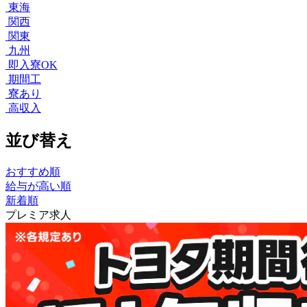
東海
関西
関東
九州
即入寮OK
期間工
寮あり
高収入
並び替え
おすすめ順
給与が高い順
新着順
プレミア求人