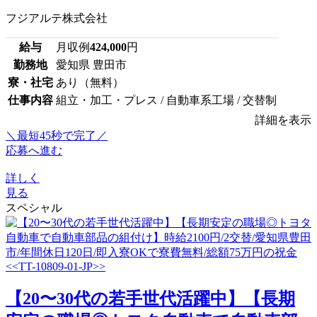
フジアルテ株式会社
給与
月収例
424,000
円
勤務地
愛知県 豊田市
寮・社宅
あり（無料）
仕事内容
組立・加工・プレス / 自動車系工場 / 交替制
詳細を表示
＼最短45秒で完了／
応募へ進む
詳しく
見る
スペシャル
【20〜30代の若手世代活躍中】【長期