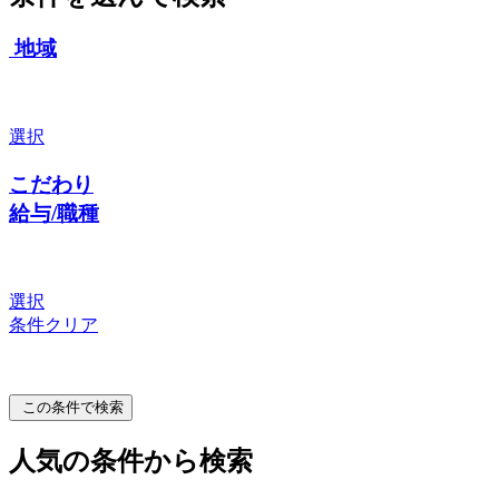
地域
選択
こだわり
給与/職種
選択
条件クリア
この条件で検索
人気の条件から検索