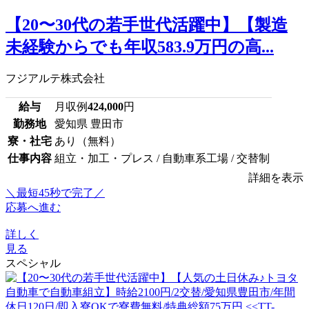
【20〜30代の若手世代活躍中】【製造
未経験からでも年収583.9万円の高...
フジアルテ株式会社
給与
月収例
424,000
円
勤務地
愛知県 豊田市
寮・社宅
あり（無料）
仕事内容
組立・加工・プレス / 自動車系工場 / 交替制
詳細を表示
＼最短45秒で完了／
応募へ進む
詳しく
見る
スペシャル