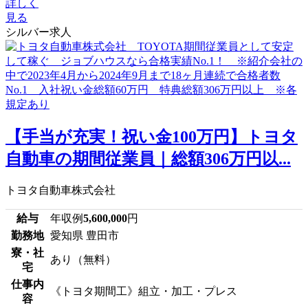
詳しく
見る
シルバー求人
【手当が充実！祝い金100万円】トヨタ
自動車の期間従業員｜総額306万円以...
トヨタ自動車株式会社
給与
年収例
5,600,000
円
勤務地
愛知県 豊田市
寮・社
あり（無料）
宅
仕事内
《トヨタ期間工》組立・加工・プレス
容