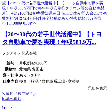
【20〜30代の若手世代活躍中】【トヨ
タ自動車で夢を実現！年収583.9万...
フジアルテ株式会社
給与
月収例
424,000
円
勤務地
愛知県 豊田市
寮・社宅
あり（無料）
仕事内容
検査・検品 / 自動車系工場 / 交替制
詳細を表示
＼最短45秒で完了／
応募へ進む
詳しく