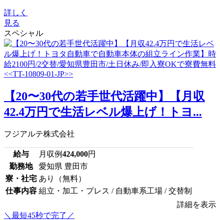
詳しく
見る
スペシャル
【20〜30代の若手世代活躍中】【月収
42.4万円で生活レベル爆上げ！トヨ...
フジアルテ株式会社
給与
月収例
424,000
円
勤務地
愛知県 豊田市
寮・社宅
あり（無料）
仕事内容
組立・加工・プレス / 自動車系工場 / 交替制
詳細を表示
＼最短45秒で完了／