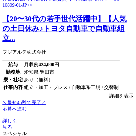
【20〜30代の若手世代活躍中】【人気
の土日休み♪トヨタ自動車で自動車組
立...
フジアルテ株式会社
給与
月収例
424,000
円
勤務地
愛知県 豊田市
寮・社宅
あり（無料）
仕事内容
組立・加工・プレス / 自動車系工場 / 交替制
詳細を表示
＼最短45秒で完了／
応募へ進む
詳しく
見る
スペシャル