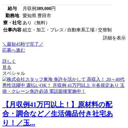
給与
月収例
389,000
円
勤務地
愛知県 豊田市
寮・社宅
あり（無料）
仕事内容
組立・加工・プレス / 自動車系工場 / 交替制
詳細を表示
＼最短45秒で完了／
応募へ進む
詳しく
見る
スペシャル
【月収例41万円以上！】原材料の配
合・調合など／生活備品付き社宅あ
り！／玉...