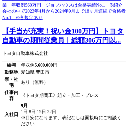
【手当が充実！祝い金100万円】トヨタ
自動車の期間従業員｜総額306万円以...
トヨタ自動車株式会社
給与
年収例
5,600,000
円
勤務地
愛知県 豊田市
寮・社
あり（無料）
宅
仕事内
《トヨタ期間工》組立・加工・プレス
容
9月
1日
8日
15日
22日
入社日
※目安になります、表記なしは面接時にご相談く
ださい