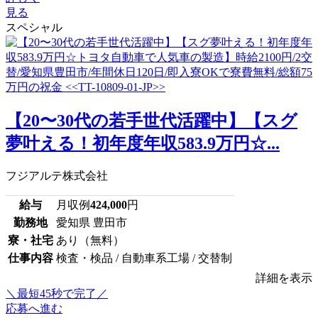
見る
スペシャル
【20〜30代の若手世代活躍中】【スグ
夢叶える！初年度年収583.9万円☆...
フジアルテ株式会社
給与
月収例
424,000
円
勤務地
愛知県 豊田市
寮・社宅
あり（無料）
仕事内容
検査・検品 / 自動車系工場 / 交替制
詳細を表示
＼最短45秒で完了／
応募へ進む