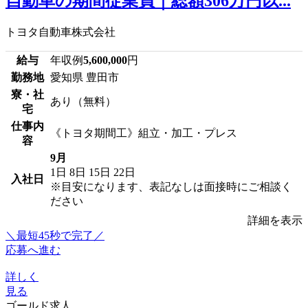
自動車の期間従業員｜総額306万円以...
トヨタ自動車株式会社
給与
年収例
5,600,000
円
勤務地
愛知県 豊田市
寮・社
あり（無料）
宅
仕事内
《トヨタ期間工》組立・加工・プレス
容
9月
1日
8日
15日
22日
入社日
※目安になります、表記なしは面接時にご相談く
ださい
詳細を表示
＼最短45秒で完了／
応募へ進む
詳しく
見る
ゴールド求人