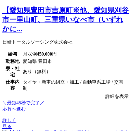
【愛知県豊田市吉原町※他、愛知県刈谷
市一里山町、三重県いなべ市（いずれ
かに...
日研トータルソーシング株式会社
給与
月収例
450,000
円
勤務地
愛知県 豊田市
寮・社
あり（無料）
宅
仕事内
タイヤ・新車の組立・加工 / 自動車系工場 / 交替
容
制
詳細を表示
＼最短45秒で完了／
応募へ進む
詳しく
見る