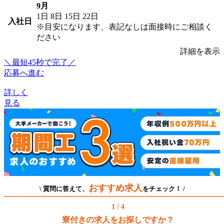
9月
1日
8日
15日
22日
入社日
※目安になります、表記なしは面接時にご相談く
ださい
詳細を表示
＼最短45秒で完了／
応募へ進む
詳しく
見る
おすすめ求人
\ 質問に答えて、
をチェック！ /
1 / 4
寮付きの求人をお探しですか？