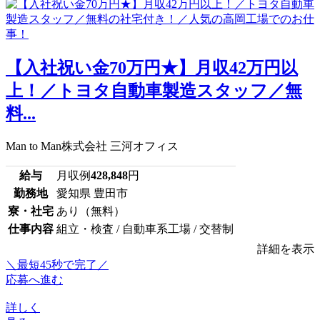
【入社祝い金70万円★】月収42万円以
上！／トヨタ自動車製造スタッフ／無
料...
Man to Man株式会社 三河オフィス
給与
月収例
428,848
円
勤務地
愛知県 豊田市
寮・社宅
あり（無料）
仕事内容
組立・検査 / 自動車系工場 / 交替制
詳細を表示
＼最短45秒で完了／
応募へ進む
詳しく