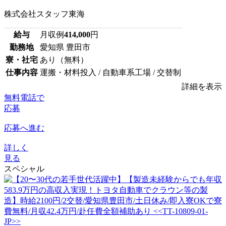
株式会社スタッフ東海
給与
月収例
414,000
円
勤務地
愛知県 豊田市
寮・社宅
あり（無料）
仕事内容
運搬・材料投入 / 自動車系工場 / 交替制
詳細を表示
無料電話で
応募
応募へ進む
詳しく
見る
スペシャル