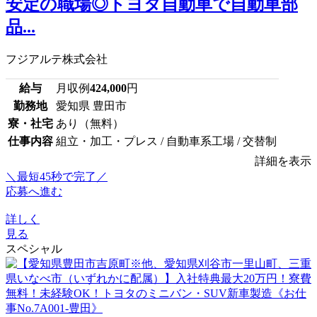
安定の職場◎トヨタ自動車で自動車部
品...
フジアルテ株式会社
給与
月収例
424,000
円
勤務地
愛知県 豊田市
寮・社宅
あり（無料）
仕事内容
組立・加工・プレス / 自動車系工場 / 交替制
詳細を表示
＼最短45秒で完了／
応募へ進む
詳しく
見る
スペシャル