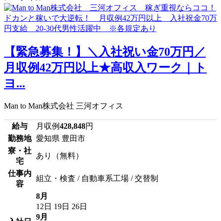
【緊急募集！】＼入社祝い金70万円／
月収例42万円以上★高収入ワーク｜ト
ヨ...
Man to Man株式会社 三河オフィス
給与
月収例
428,848
円
勤務地
愛知県 豊田市
寮・社
あり（無料）
宅
仕事内
組立・検査 / 自動車系工場 / 交替制
容
8月
12日
19日
26日
9月