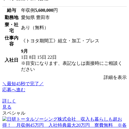
給与
年収例
5,600,000
円
勤務地
愛知県 豊田市
寮・社
あり（無料）
宅
仕事内
《トヨタ期間工》組立・加工・プレス
容
9月
1日
8日
15日
22日
入社日
※目安になります、表記なしは面接時にご相談く
ださい
詳細を表示
＼最短45秒で完了／
応募へ進む
詳しく
見る
スペシャル