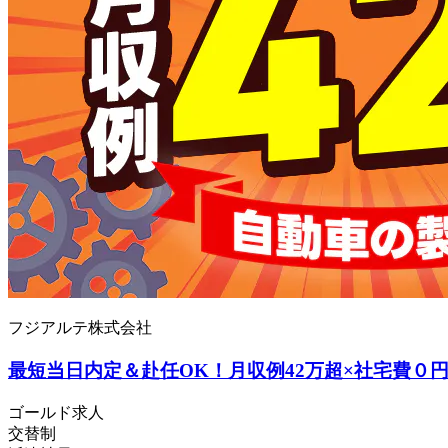
フジアルテ株式会社
最短当日内定＆赴任OK！月収例42万超×社宅費０円！⇒
ゴールド求人
交替制