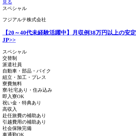
見る
スペシャル
フジアルテ株式会社
【20～40代未経験活躍中】月収例38万円以上の安定
JP>>
スペシャル
交替制
派遣社員
自動車・部品・バイク
組立・加工・プレス
寮費無料
寮/社宅あり・住み込み
即入寮OK
祝い金・特典あり
高収入
赴任旅費の補助あり
引越費用の補助あり
社会保険完備
車通勤OK