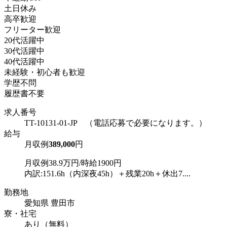
土日休み
高卒歓迎
フリーター歓迎
20代活躍中
30代活躍中
40代活躍中
未経験・初心者も歓迎
学歴不問
履歴書不要
求人番号
TT-10131-01-JP （電話応募で必要になります。）
給与
月収例
389,000
円
月収例38.9万円/時給1900円
内訳:151.6h（内深夜45h）＋残業20h＋休出7....
勤務地
愛知県 豊田市
寮・社宅
あり（無料）