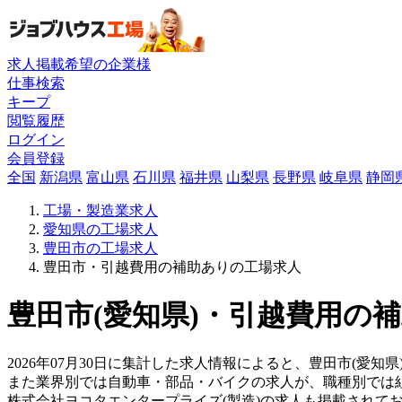
求人掲載希望の企業様
仕事検索
キープ
閲覧履歴
ログイン
会員登録
全国
新潟県
富山県
石川県
福井県
山梨県
長野県
岐阜県
静岡
工場・製造業求人
愛知県の工場求人
豊田市の工場求人
豊田市・引越費用の補助ありの工場求人
豊田市(愛知県)・引越費用の補
2026年07月30日に集計した求人情報によると、豊田市(愛知県
また業界別では自動車・部品・バイクの求人が、職種別では
株式会社ヨコタエンタープライズ(製造)の求人も掲載されて