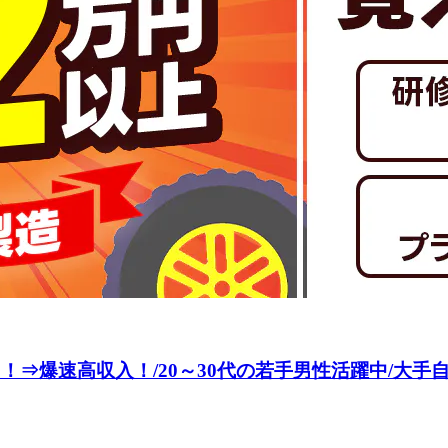
爆速高収入！/20～30代の若手男性活躍中/大手自動車メー