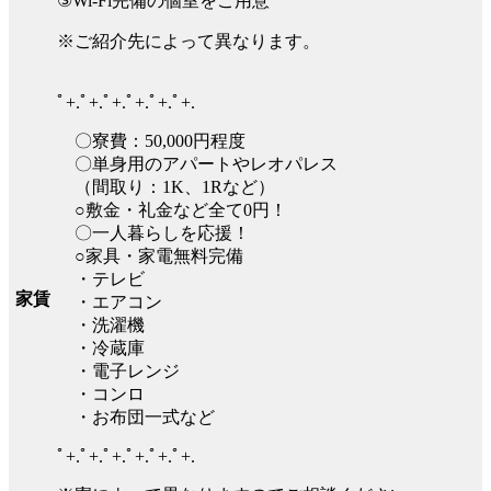
③Wi-Fi完備の個室をご用意
※ご紹介先によって異なります。
ﾟ+.ﾟ+.ﾟ+.ﾟ+.ﾟ+.ﾟ+.
〇寮費：50,000円程度
〇単身用のアパートやレオパレス
（間取り：1K、1Rなど）
○敷金・礼金など全て0円！
〇一人暮らしを応援！
○家具・家電無料完備
・テレビ
家賃
・エアコン
・洗濯機
・冷蔵庫
・電子レンジ
・コンロ
・お布団一式など
ﾟ+.ﾟ+.ﾟ+.ﾟ+.ﾟ+.ﾟ+.