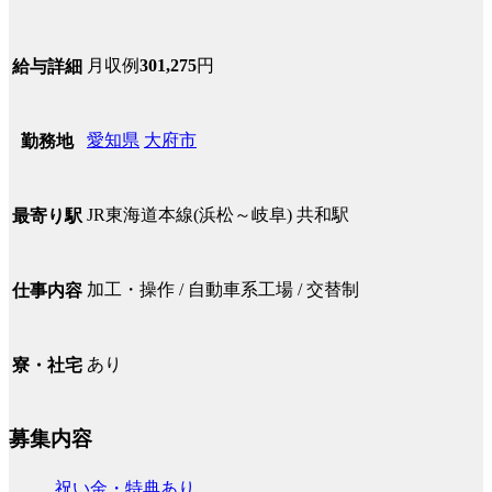
月収例
301,275
円
給与詳細
愛知県
大府市
勤務地
JR東海道本線(浜松～岐阜) 共和駅
最寄り駅
加工・操作 / 自動車系工場 / 交替制
仕事内容
あり
寮・社宅
募集内容
祝い金・特典あり