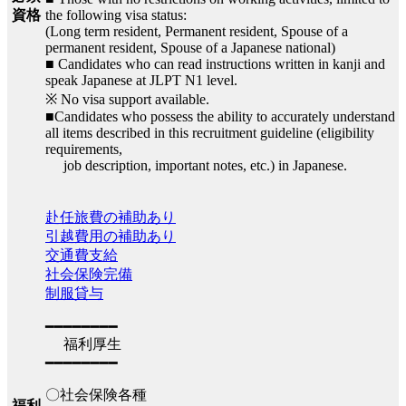
the following visa status:
資格
(Long term resident, Permanent resident, Spouse of a
permanent resident, Spouse of a Japanese national)
■ Candidates who can read instructions written in kanji and
speak Japanese at JLPT N1 level.
※ No visa support available.
■Candidates who possess the ability to accurately understand
all items described in this recruitment guideline (eligibility
requirements,
job description, important notes, etc.) in Japanese.
赴任旅費の補助あり
引越費用の補助あり
交通費支給
社会保険完備
制服貸与
━━━━━━━━
福利厚生
━━━━━━━━
〇社会保険各種
福利