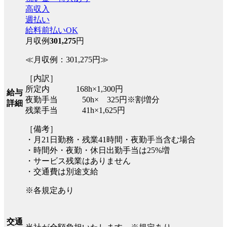
高収入
週払い
給料前払いOK
月収例
301,275
円
≪月収例：301,275円≫
［内訳］
所定内 168h×1,300円
給与
夜勤手当 50h× 325円※割増分
詳細
残業手当 41h×1,625円
［備考］
・月21日勤務・残業41時間・夜勤手当含む場合
・時間外・夜勤・休日出勤手当は25%増
・サービス残業はありません
・交通費は別途支給
※各規定あり
交通