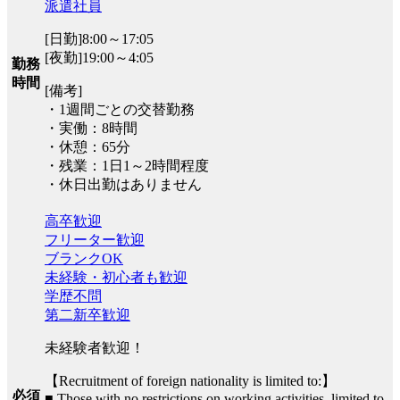
派遣社員
[日勤]8:00～17:05
[夜勤]19:00～4:05
勤務
時間
[備考]
・1週間ごとの交替勤務
・実働：8時間
・休憩：65分
・残業：1日1～2時間程度
・休日出勤はありません
高卒歓迎
フリーター歓迎
ブランクOK
未経験・初心者も歓迎
学歴不問
第二新卒歓迎
未経験者歓迎！
【Recruitment of foreign nationality is limited to:】
必須
■ Those with no restrictions on working activities, limited to