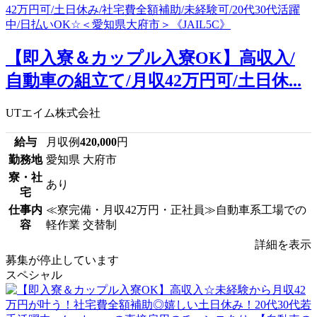
【即入寮＆カップル入寮OK】高収入/
自動車の組立て/月収42万円可/土日休...
UTエイム株式会社
給与
月収例
420,000
円
勤務地
愛知県 大府市
寮・社
あり
宅
仕事内
≪寮完備・月収42万円・正社員≫自動車系工場での
容
軽作業 交替制
詳細を表示
募集が停止しています
スペシャル