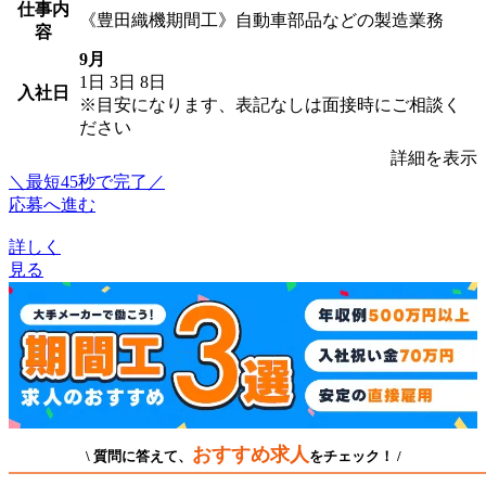
仕事内
《豊田織機期間工》自動車部品などの製造業務
容
9月
1日
3日
8日
入社日
※目安になります、表記なしは面接時にご相談く
ださい
詳細を表示
＼最短45秒で完了／
応募へ進む
詳しく
見る
おすすめ求人
\ 質問に答えて、
をチェック！ /