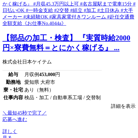
【部品の加工・検査】 『実質時給2000
円×寮費無料＝とにかく稼げる』 ...
株式会社日本ケイテム
給与
月収例
453,000
円
勤務地
愛知県 大府市
寮・社宅
あり（無料）
仕事内容
検品・加工 / 自動車系工場 / 交替制
詳細を表示
＼最短45秒で完了／
応募へ進む
詳しく
見る