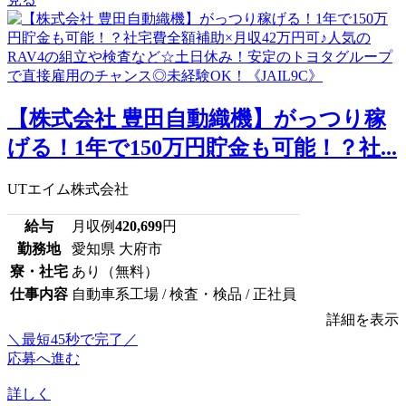
【株式会社 豊田自動織機】がっつり稼
げる！1年で150万円貯金も可能！？社...
UTエイム株式会社
給与
月収例
420,699
円
勤務地
愛知県 大府市
寮・社宅
あり（無料）
仕事内容
自動車系工場 / 検査・検品 / 正社員
詳細を表示
＼最短45秒で完了／
応募へ進む
詳しく