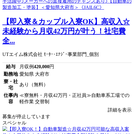
【即入寮＆カップル入寮OK】高収入☆
未経験から月収42万円が叶う！社宅費
全...
UTエイム株式会社 ﾓｰﾀｰ･ｴﾅｼﾞｰ事業部門_個別
給与
月収例
420,000
円
勤務地
愛知県 大府市
寮・社
あり（無料）
宅
仕事内
≪寮無料・月収42万円・正社員≫自動車系工場での
容
軽作業 交替制
詳細を表示
募集が停止しています
スペシャル