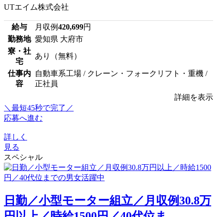
UTエイム株式会社
給与
月収例
420,699
円
勤務地
愛知県 大府市
寮・社
あり（無料）
宅
仕事内
自動車系工場 / クレーン・フォークリフト・重機 /
容
正社員
詳細を表示
＼最短45秒で完了／
応募へ進む
詳しく
見る
スペシャル
日勤／小型モーター組立／月収例30.8万
円以上／時給1500円／40代位ま...