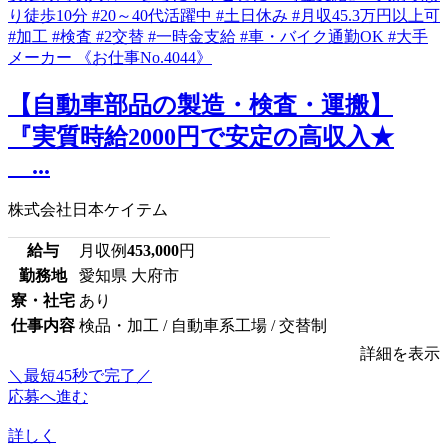
【自動車部品の製造・検査・運搬】
『実質時給2000円で安定の高収入★
...
株式会社日本ケイテム
給与
月収例
453,000
円
勤務地
愛知県 大府市
寮・社宅
あり
仕事内容
検品・加工 / 自動車系工場 / 交替制
詳細を表示
＼最短45秒で完了／
応募へ進む
詳しく