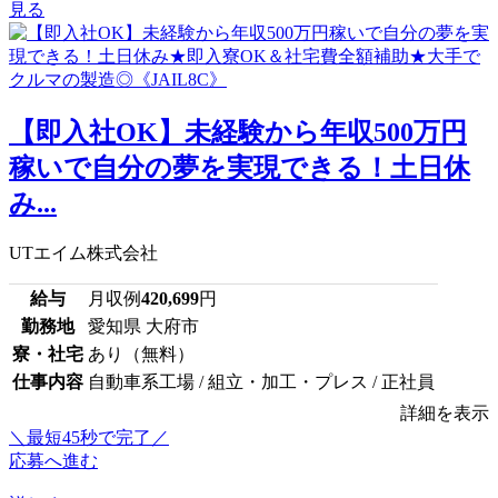
見る
【即入社OK】未経験から年収500万円
稼いで自分の夢を実現できる！土日休
み...
UTエイム株式会社
給与
月収例
420,699
円
勤務地
愛知県 大府市
寮・社宅
あり（無料）
仕事内容
自動車系工場 / 組立・加工・プレス / 正社員
詳細を表示
＼最短45秒で完了／
応募へ進む