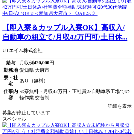
【即入寮＆カップル入寮OK】高収入/
自動車の組立て/月収42万円可/土日休...
UTエイム株式会社
給与
月収例
420,000
円
勤務地
愛知県 大府市
寮・社
あり（無料）
宅
仕事内
≪寮無料・月収42万円・正社員≫自動車系工場での
容
軽作業 交替制
詳細を表示
募集が停止しています
スペシャル