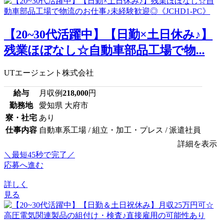
【20~30代活躍中】【日勤×土日休み♪】
残業ほぼなし☆自動車部品工場で物...
UTエージェント株式会社
給与
月収例
218,000
円
勤務地
愛知県 大府市
寮・社宅
あり
仕事内容
自動車系工場 / 組立・加工・プレス / 派遣社員
詳細を表示
＼最短45秒で完了／
応募へ進む
詳しく
見る