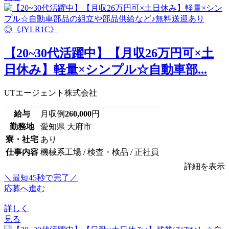
【20~30代活躍中】【月収26万円可×土
日休み】軽量×シンプル☆自動車部...
UTエージェント株式会社
給与
月収例
260,000
円
勤務地
愛知県 大府市
寮・社宅
あり
仕事内容
機械系工場 / 検査・検品 / 正社員
詳細を表示
＼最短45秒で完了／
応募へ進む
詳しく
見る