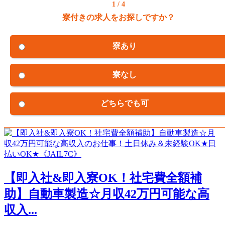
1 / 4
寮付きの求人をお探しですか？
寮あり
寮なし
どちらでも可
【即入社&即入寮OK！社宅費全額補
助】自動車製造☆月収42万円可能な高
収入...