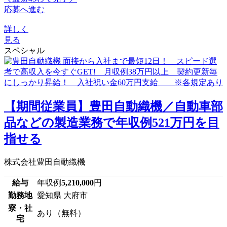
応募へ進む
詳しく
見る
スペシャル
【期間従業員】豊田自動織機／自動車部
品などの製造業務で年収例521万円を目
指せる
株式会社豊田自動織機
給与
年収例
5,210,000
円
勤務地
愛知県 大府市
寮・社
あり（無料）
宅