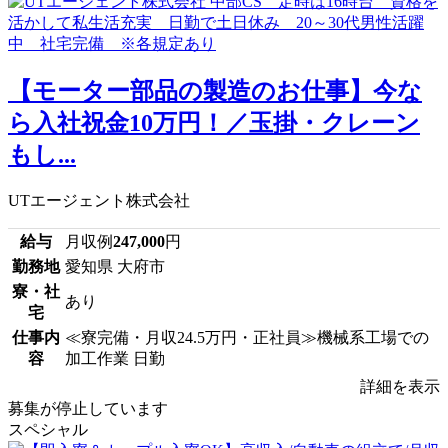
【モーター部品の製造のお仕事】今な
ら入社祝金10万円！／玉掛・クレーン
もし...
UTエージェント株式会社
給与
月収例
247,000
円
勤務地
愛知県 大府市
寮・社
あり
宅
仕事内
≪寮完備・月収24.5万円・正社員≫機械系工場での
容
加工作業 日勤
詳細を表示
募集が停止しています
スペシャル