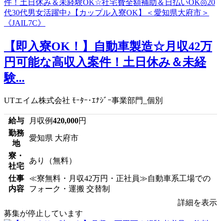
【即入寮OK！】自動車製造☆月収42万
円可能な高収入案件！土日休み＆未経
験...
UTエイム株式会社 ﾓｰﾀｰ･ｴﾅｼﾞｰ事業部門_個別
給与
月収例
420,000
円
勤務
愛知県 大府市
地
寮・
あり（無料）
社宅
仕事
≪寮無料・月収42万円・正社員≫自動車系工場での
内容
フォーク・運搬 交替制
詳細を表示
募集が停止しています