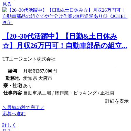
見る
【20~30代活躍中】【日勤&土日休み
☆】月収26万円可！自動車部品の組立...
UTエージェント株式会社
給与
月収例
267,000
円
勤務地
愛知県 大府市
寮・社宅
あり
仕事内容
自動車系工場 / 軽作業・ピッキング / 正社員
詳細を表示
＼最短45秒で完了／
応募へ進む
詳しく