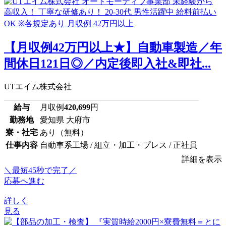
【月収例42万円以上★】自動車製造／年
間休日121日◎／内定後即入社&即社...
UTエイム株式会社
給与
月収例
420,699
円
勤務地
愛知県 大府市
寮・社宅
あり（無料）
仕事内容
自動車系工場 / 組立・加工・プレス / 正社員
詳細を表示
＼最短45秒で完了／
応募へ進む
詳しく
見る