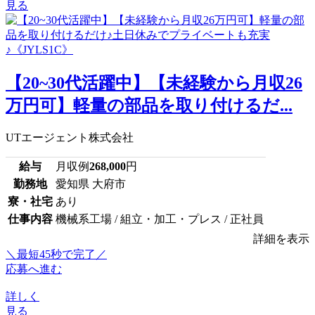
見る
【20~30代活躍中】【未経験から月収26
万円可】軽量の部品を取り付けるだ...
UTエージェント株式会社
給与
月収例
268,000
円
勤務地
愛知県 大府市
寮・社宅
あり
仕事内容
機械系工場 / 組立・加工・プレス / 正社員
詳細を表示
＼最短45秒で完了／
応募へ進む
詳しく
見る