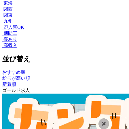
東海
関西
関東
九州
即入寮OK
期間工
寮あり
高収入
並び替え
おすすめ順
給与が高い順
新着順
ゴールド求人