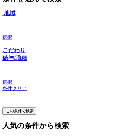
地域
選択
こだわり
給与/職種
選択
条件クリア
この条件で検索
人気の条件から検索