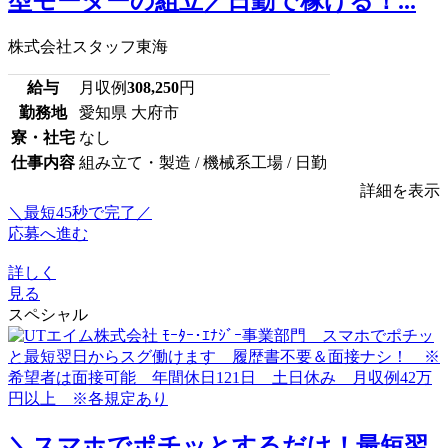
型モーターの組立／日勤で稼げる！...
株式会社スタッフ東海
給与
月収例
308,250
円
勤務地
愛知県 大府市
寮・社宅
なし
仕事内容
組み立て・製造 / 機械系工場 / 日勤
詳細を表示
＼最短45秒で完了／
応募へ進む
詳しく
見る
スペシャル
＼スマホでポチッとするだけ！最短翌