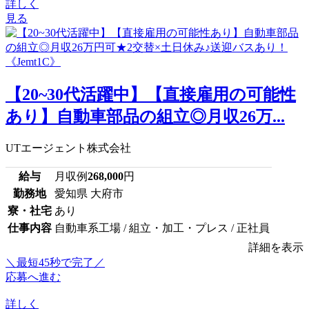
詳しく
見る
【20~30代活躍中】【直接雇用の可能性
あり】自動車部品の組立◎月収26万...
UTエージェント株式会社
給与
月収例
268,000
円
勤務地
愛知県 大府市
寮・社宅
あり
仕事内容
自動車系工場 / 組立・加工・プレス / 正社員
詳細を表示
＼最短45秒で完了／
応募へ進む
詳しく