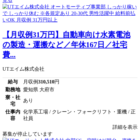
見る
【月収例31万円】自動車向け水素電池
の製造・運搬など／年休167日／社宅
費...
UTエイム株式会社
給与
月収例
310,510
円
勤務地
愛知県 大府市
寮・社
あり
宅
仕事内
化学系工場 / クレーン・フォークリフト・重機 / 正
容
社員
詳細を表示
募集が停止しています