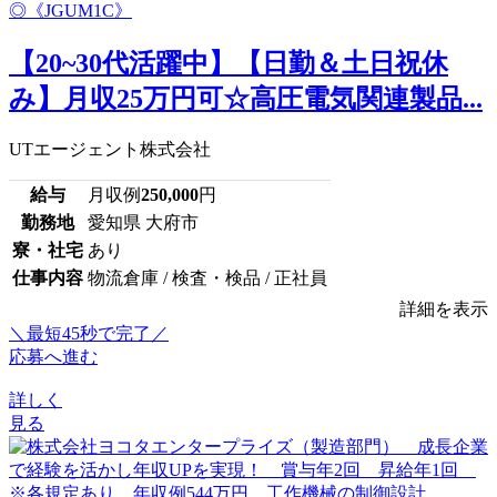
【20~30代活躍中】【日勤＆土日祝休
み】月収25万円可☆高圧電気関連製品...
UTエージェント株式会社
給与
月収例
250,000
円
勤務地
愛知県 大府市
寮・社宅
あり
仕事内容
物流倉庫 / 検査・検品 / 正社員
詳細を表示
＼最短45秒で完了／
応募へ進む
詳しく
見る