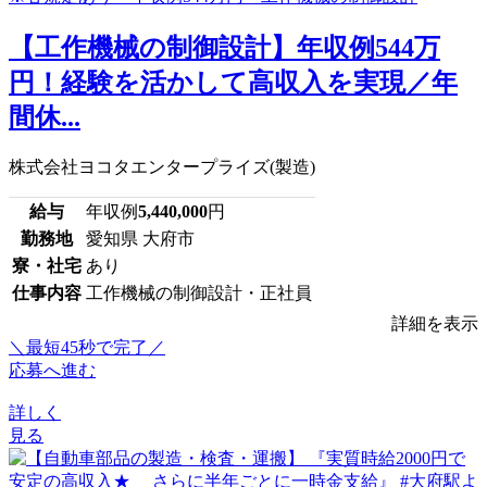
【工作機械の制御設計】年収例544万
円！経験を活かして高収入を実現／年
間休...
株式会社ヨコタエンタープライズ(製造)
給与
年収例
5,440,000
円
勤務地
愛知県 大府市
寮・社宅
あり
仕事内容
工作機械の制御設計・正社員
詳細を表示
＼最短45秒で完了／
応募へ進む
詳しく
見る