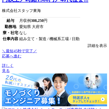
株式会社スタッフ東海
給与
月収例
308,250
円
勤務地
愛知県 大府市
寮・社宅
なし
仕事内容
組み立て・製造 / 機械系工場 / 日勤
詳細を表示
＼最短45秒で完了／
応募へ進む
詳しく
見る