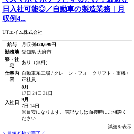
日入社可能◎／自動車の製造業務｜月
収例4...
UTエイム株式会社
給与
月収例
420,699
円
勤務地
愛知県 大府市
寮・社
あり（無料）
宅
仕事内
自動車系工場 / クレーン・フォークリフト・重機 /
容
正社員
8月
17日
24日
31日
9月
入社日
7日
14日
※目安になります、表記なしは面接時にご相談く
ださい
詳細を表示
＼最短45秒で完了／