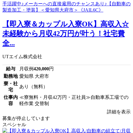
【即入寮＆カップル入寮OK】高収入☆
未経験から月収42万円が叶う！社宅費
全...
UTエイム株式会社
給与
月収例
420,000
円
勤務地
愛知県 大府市
寮・社
あり（無料）
宅
仕事内
≪寮無料・月収42万円・正社員≫自動車系工場での
容
軽作業 交替制
詳細を表示
募集が停止しています
スペシャル