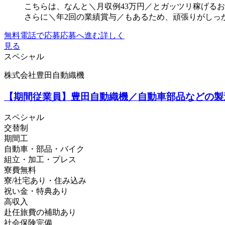
こちらは、なんと＼月収例43万円／とガッツリ稼げる
さらに＼年2回の業績賞与／もあるため、頑張りがしっか
無料電話で応募
応募へ進む
詳しく
見る
スペシャル
株式会社豊田自動織機
【期間従業員】豊田自動織機／自動車部品などの製造
スペシャル
交替制
期間工
自動車・部品・バイク
組立・加工・プレス
寮費無料
寮/社宅あり・住み込み
祝い金・特典あり
高収入
赴任旅費の補助あり
社会保険完備