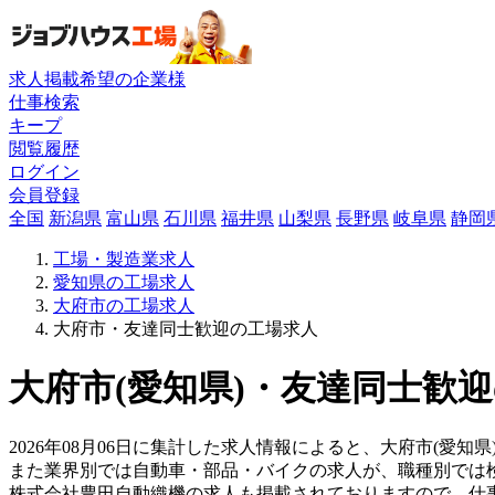
求人掲載希望の企業様
仕事検索
キープ
閲覧履歴
ログイン
会員登録
全国
新潟県
富山県
石川県
福井県
山梨県
長野県
岐阜県
静岡
工場・製造業求人
愛知県の工場求人
大府市の工場求人
大府市・友達同士歓迎の工場求人
大府市(愛知県)・友達同士歓迎
2026年08月06日に集計した求人情報によると、大府市(愛知
また業界別では自動車・部品・バイクの求人が、職種別では
株式会社豊田自動織機の求人も掲載されておりますので、仕