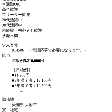
車通勤OK
高卒歓迎
フリーター歓迎
20代活躍中
30代活躍中
未経験・初心者も歓迎
学歴不問
求人番号
914506 （電話応募で必要になります。）
給与
年収例
5,210,000
円
【日給例】
■11,200円
■2年満了者：12,100円
■3年満了者：12,500円
...
勤務地
愛知県 大府市
寮・社宅