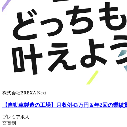
株式会社BREXA Next
【自動車製造の工場】月収例43万円＆年2回の業
プレミア求人
交替制