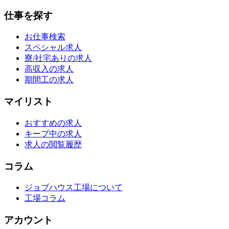
仕事を探す
お仕事検索
スペシャル求人
寮/社宅ありの求人
高収入の求人
期間工の求人
マイリスト
おすすめの求人
キープ中の求人
求人の閲覧履歴
コラム
ジョブハウス工場について
工場コラム
アカウント