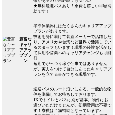
修があるので未経験でも安心◎
★無料送迎バスあり！寮費も嬉しい半額補
助です！
半導体業界にはたくさんのキャリアアップ
プランがあります。
技術を身に着けて装置メーカーで活躍した
豊富な
り、アメリカや台湾など世界で活躍してい
キャリ
るスタッフもいます！現場の経験を活かし
アアッ
て採用や営業へのキャリアチェンジも可能
ププラ
◎
ン
短期でがっつり稼ぐ仕事ではありません
が、実力をつけて自分にあったキャリアプ
ランを立てる事ができる現場です。
送迎バスのルート沿いにある、一般的な物
件を準備してお待ちしております。
1Kでトイレとバスは別が基本。物件はお
選びいただけませんが、初期費用は不要で
す！寮費は半額補助となっています♪