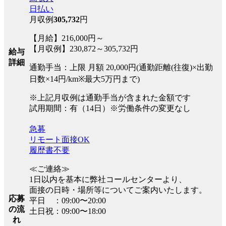
日払い
月収例
305,732
円
【月給】216,000円～
【月収例】230,872～305,732円
給与
詳細
通勤手当：上限 月額 20,000円(通勤距離(往復)×出勤
日数×14円/km※最大5万円まで)
※上記月収例は通勤手当が含まれた金額です
試用期間：有（14日）※労働条件の変更なし
急募
リモート面接OK
履歴書不要
≪ご連絡≫
1日以内を基本に弊社コールセンターより、
面接の日時・場所等についてご案内いたします。
応募
平日 ：09:00〜20:00
の流
土日祝：09:00〜18:00
れ