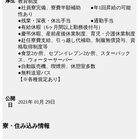
厚生
教育制度
●社員寮完備、寮費半額補助 ●年1回昇給の可能
性あり
●残業・深夜・休出手当 ●通勤手当
●有給休暇（6ヶ月間以上勤務後付与）
●慶弔休暇、産前産後休業制度、育児・介護休業制度
●赴任寮費支給、引っ越し代補助、制服無償貸与、資
格取得制度等
●食堂2か所、セブンイレブン2か所、スターバック
ス、ウォーターサーバー
●自動販売機、喫煙所、休憩室多数
●無料送迎バス
【※各種規定あり】
公開
2021年 01月 29日
日
寮・住み込み情報