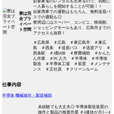
必要家電のレンタルも出来るので、気軽に
一人暮らしを開始することが可能！！
自家用車での通勤はもちろん、無料送迎バ
寮は完
スでの通勤も◎
全プラ
寮周辺にはスーパー、コンビニ、映画館、
イベー
ショッピングモールもあり、広島市までの
ト空間
アクセスも抜群！
＃広島県 ＃広島 ＃東広島市 ＃東広
島 ＃西条 ＃送迎バス ＃送迎アリ ＃
西条駅 ＃4勤4休 ＃寮費補助 ＃かんた
ん作業 ＃PC入力 ＃半導体 ＃半導体
製造 ＃半導体工場 ＃装置 ＃メンテナ
ンス ＃正社員 ＃クリーンルーム
仕事内容
半導体
機械操作・製造補助
未経験でも大丈夫◎ 半導体製造装置の
操作と製品の検査作業 ＃4連休が月3～4