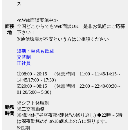
ス
≪Web面談実施中≫
全国どこからでもWeb面談OK！是非お気軽にご応募
面接
下さい！
地
※通信環境が不安という方はご相談ください
短期・単発も歓迎
交替制
正社員
①08:00～20:15 （休憩時間 11:00～11:45/14:15～
14:45/17:00～17:30）
②20:00～08:15 （休憩時間 22:00～22:40/00:30～
01:20/5:00～5:30）
※シフト休暇制
勤務
※二交替勤務
時間
※4勤4休(”昼昼夜夜4連休”の繰り返し) ◆22時～5時
は深夜勤務のため18歳以上の方に限ります。
※長期