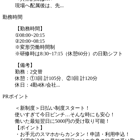
現場へ配属後は、先...
勤務時間
【勤務時間】
①08:00~20:15
②20:00~08:15
※変形労働時間制
※研修時は8:30~17:15（休憩60分）の日勤シフト
【備考】
勤務：2交替
休憩：①3回 計105分、②3回 計120分
休日：4勤4休/会社...
PRポイント
＜新制度＞日払い制度スタート！
使いすぎて今日ピンチ…そんな時にも安心！
働いた最短翌日に5000円の受け取り可能！
【ポイント】
・お手元のスマホからカンタン！申請・利用申込！