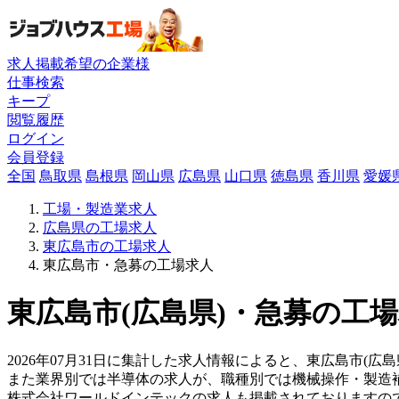
求人掲載希望の企業様
仕事検索
キープ
閲覧履歴
ログイン
会員登録
全国
鳥取県
島根県
岡山県
広島県
山口県
徳島県
香川県
愛媛
工場・製造業求人
広島県の工場求人
東広島市の工場求人
東広島市・急募の工場求人
東広島市(広島県)・急募の工場
2026年07月31日に集計した求人情報によると、東広島市(広
また業界別では半導体の求人が、職種別では機械操作・製造
株式会社ワールドインテックの求人も掲載されておりますの