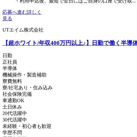
・利用申込後、最短で翌日にはご自身の口座で受け取...
応募へ進む
詳しく
見る
UTエイム株式会社
【超ホワイト/年収400万円以上♪】日勤で働く半導
日勤
正社員
半導体
機械操作・製造補助
寮費無料
寮/社宅あり・住み込み
社会保険完備
車通勤OK
土日休み
20代活躍中
30代活躍中
未経験・初心者も歓迎
学歴不問