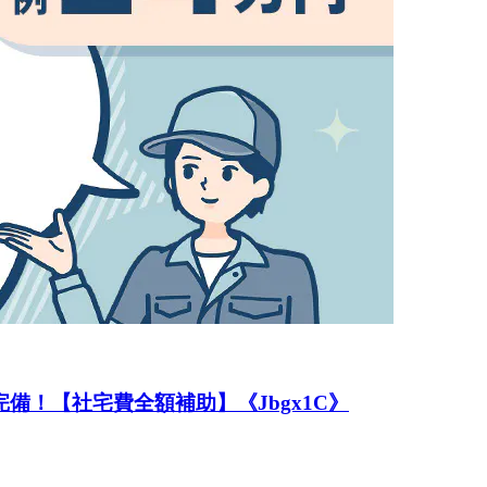
備！【社宅費全額補助】《Jbgx1C》