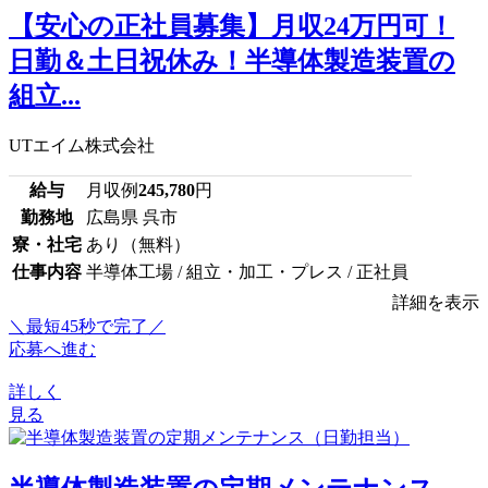
【安心の正社員募集】月収24万円可！
日勤＆土日祝休み！半導体製造装置の
組立...
UTエイム株式会社
給与
月収例
245,780
円
勤務地
広島県 呉市
寮・社宅
あり（無料）
仕事内容
半導体工場 / 組立・加工・プレス / 正社員
詳細を表示
＼最短45秒で完了／
応募へ進む
詳しく
見る