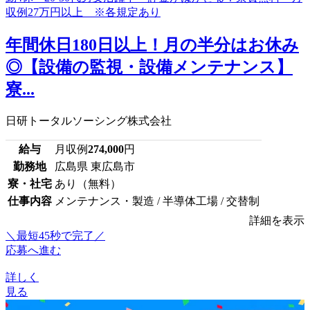
年間休日180日以上！月の半分はお休み
◎【設備の監視・設備メンテナンス】
寮...
日研トータルソーシング株式会社
給与
月収例
274,000
円
勤務地
広島県 東広島市
寮・社宅
あり（無料）
仕事内容
メンテナンス・製造 / 半導体工場 / 交替制
詳細を表示
＼最短45秒で完了／
応募へ進む
詳しく
見る