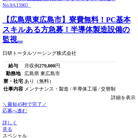
【広島県東広島市】寮費無料！PC基本
スキルある方急募！半導体製造設備の
監視...
日研トータルソーシング株式会社
給与
月収例
279,000
円
勤務地
広島県 東広島市
寮・社宅
あり（無料）
仕事内容
メンテナンス・製造 / 半導体工場 / 交替制
詳細を表示
＼最短45秒で完了／
応募へ進む
詳しく
見る
スペシャル