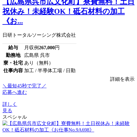
【広島県呉市広文化町】寮費無料！土日
祝休み！未経験OK！砥石材料の加工
《お...
日研トータルソーシング株式会社
給与
月収例
267,000
円
勤務地
広島県 呉市
寮・社宅
あり（無料）
仕事内容
加工 / 半導体工場 / 日勤
詳細を表示
＼最短45秒で完了／
応募へ進む
詳しく
見る
スペシャル