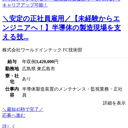
＼安定の正社員雇用／【未経験からエ
ンジニアへ！】半導体の製造現場を支
える技...
株式会社ワールドインテック FC技術部
給与
年収例
3,420,000
円
勤務地
広島県 東広島市
寮・社
あり
宅
仕事内
半導体製造装置のメンテナンス・監視業務・正社
容
員
詳細を表示
＼最短45秒で完了／
応募へ進む
詳しく