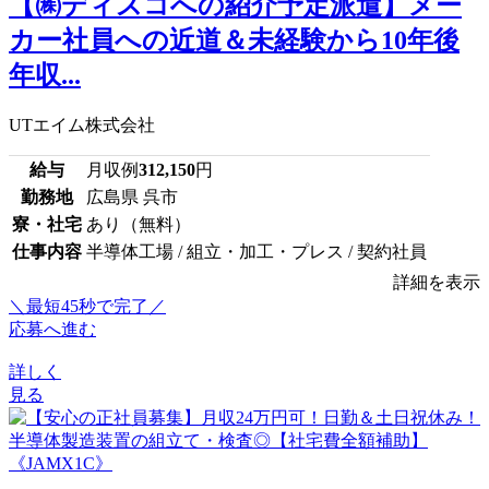
【㈱ディスコへの紹介予定派遣】メー
カー社員への近道＆未経験から10年後
年収...
UTエイム株式会社
給与
月収例
312,150
円
勤務地
広島県 呉市
寮・社宅
あり（無料）
仕事内容
半導体工場 / 組立・加工・プレス / 契約社員
詳細を表示
＼最短45秒で完了／
応募へ進む
詳しく
見る