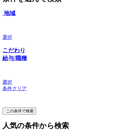
地域
選択
こだわり
給与/職種
選択
条件クリア
この条件で検索
人気の条件から検索