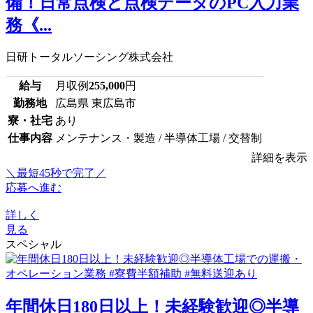
備！日常点検と点検データのPC入力業
務《...
日研トータルソーシング株式会社
給与
月収例
255,000
円
勤務地
広島県 東広島市
寮・社宅
あり
仕事内容
メンテナンス・製造 / 半導体工場 / 交替制
詳細を表示
＼最短45秒で完了／
応募へ進む
詳しく
見る
スペシャル
年間休日180日以上！未経験歓迎◎半導