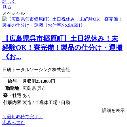
詳しく
見る
スペシャル
【広島県呉市郷原町】土日祝休み！未
経験OK！寮完備！製品の仕分け・運搬
《お...
日研トータルソーシング株式会社
給与
月収例
251,000
円
勤務地
広島県 呉市
寮・社宅
あり
仕事内容
製造 / 半導体工場 / 日勤
詳細を表示
＼最短45秒で完了／
応募へ進む