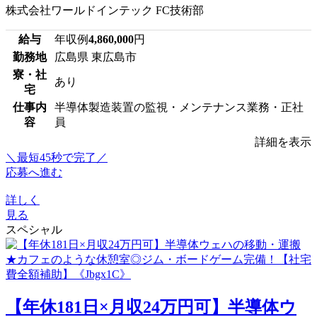
株式会社ワールドインテック FC技術部
給与
年収例
4,860,000
円
勤務地
広島県 東広島市
寮・社
あり
宅
仕事内
半導体製造装置の監視・メンテナンス業務・正社
容
員
詳細を表示
＼最短45秒で完了／
応募へ進む
詳しく
見る
スペシャル
【年休181日×月収24万円可】半導体ウ