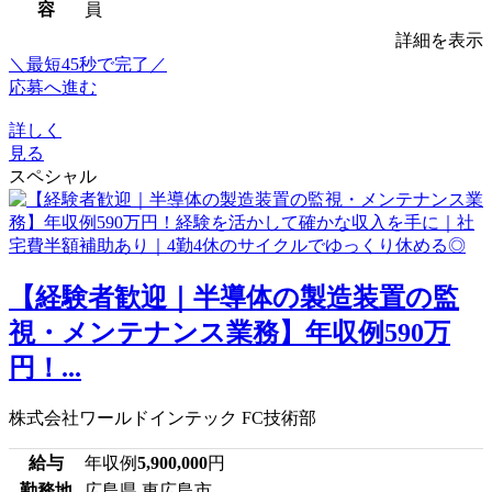
容
員
詳細を表示
＼最短45秒で完了／
応募へ進む
詳しく
見る
スペシャル
【経験者歓迎｜半導体の製造装置の監
視・メンテナンス業務】年収例590万
円！...
株式会社ワールドインテック FC技術部
給与
年収例
5,900,000
円
勤務地
広島県 東広島市