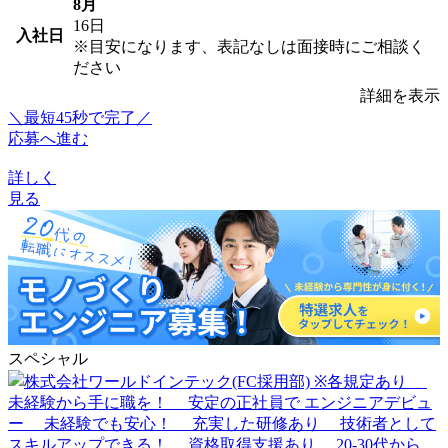
8月
16日
入社日
※目安になります、表記なしは面接時にご相談く
ださい
詳細を表示
＼最短45秒で完了／
応募へ進む
詳しく
見る
スペシャル