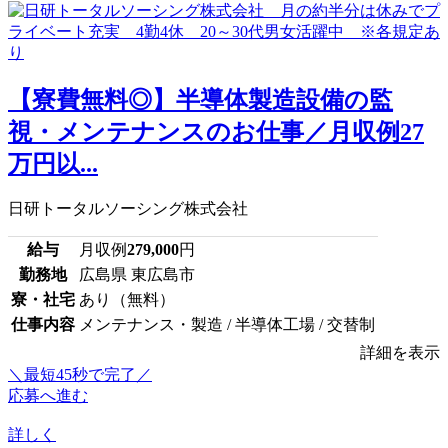
【寮費無料◎】半導体製造設備の監
視・メンテナンスのお仕事／月収例27
万円以...
日研トータルソーシング株式会社
給与
月収例
279,000
円
勤務地
広島県 東広島市
寮・社宅
あり（無料）
仕事内容
メンテナンス・製造 / 半導体工場 / 交替制
詳細を表示
＼最短45秒で完了／
応募へ進む
詳しく