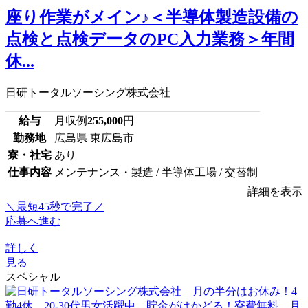
座り作業がメイン♪＜半導体製造設備の
点検と点検データのPC入力業務＞年間
休...
日研トータルソーシング株式会社
給与
月収例
255,000
円
勤務地
広島県 東広島市
寮・社宅
あり
仕事内容
メンテナンス・製造 / 半導体工場 / 交替制
詳細を表示
＼最短45秒で完了／
応募へ進む
詳しく
見る
スペシャル