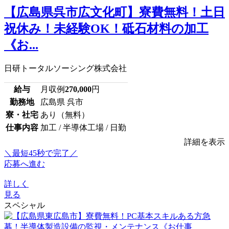
【広島県呉市広文化町】寮費無料！土日
祝休み！未経験OK！砥石材料の加工
《お...
日研トータルソーシング株式会社
給与
月収例
270,000
円
勤務地
広島県 呉市
寮・社宅
あり（無料）
仕事内容
加工 / 半導体工場 / 日勤
詳細を表示
＼最短45秒で完了／
応募へ進む
詳しく
見る
スペシャル