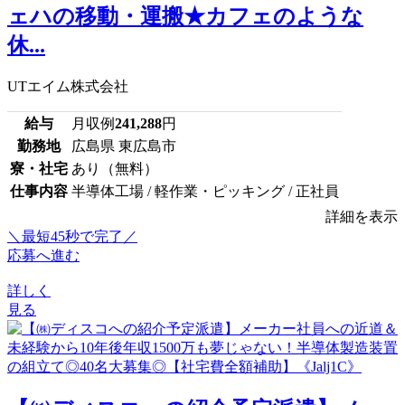
ェハの移動・運搬★カフェのような
休...
UTエイム株式会社
給与
月収例
241,288
円
勤務地
広島県 東広島市
寮・社宅
あり（無料）
仕事内容
半導体工場 / 軽作業・ピッキング / 正社員
詳細を表示
＼最短45秒で完了／
応募へ進む
詳しく
見る