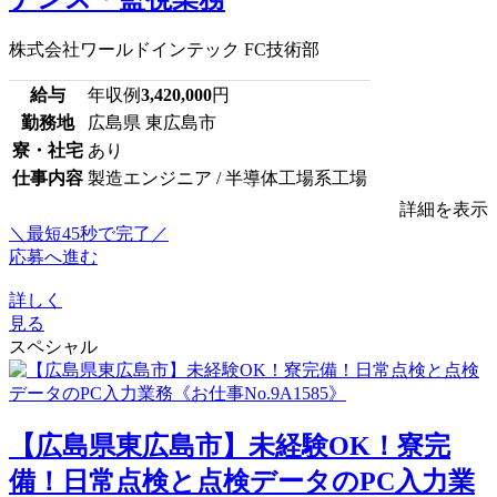
株式会社ワールドインテック FC技術部
給与
年収例
3,420,000
円
勤務地
広島県 東広島市
寮・社宅
あり
仕事内容
製造エンジニア / 半導体工場系工場
詳細を表示
＼最短45秒で完了／
応募へ進む
詳しく
見る
スペシャル
【広島県東広島市】未経験OK！寮完
備！日常点検と点検データのPC入力業