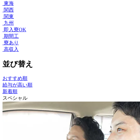
東海
関西
関東
九州
即入寮OK
期間工
寮あり
高収入
並び替え
おすすめ順
給与が高い順
新着順
スペシャル