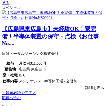
見る
スペシャル
【広島県東広島市】未経験OK！寮完
備！半導体装置の保守・点検《お仕事
No....
日研トータルソーシング株式会社
給与
月収例
311,000
円
勤務地
広島県 東広島市
寮・社宅
あり
仕事内容
メンテナンス / 半導体工場 / 交替制
詳細を表示
＼最短45秒で完了／
応募へ進む