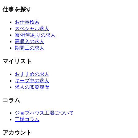
仕事を探す
お仕事検索
スペシャル求人
寮/社宅ありの求人
高収入の求人
期間工の求人
マイリスト
おすすめの求人
キープ中の求人
求人の閲覧履歴
コラム
ジョブハウス工場について
工場コラム
アカウント