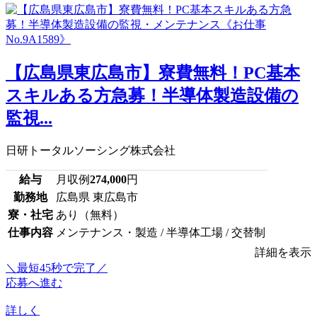
【広島県東広島市】寮費無料！PC基本
スキルある方急募！半導体製造設備の
監視...
日研トータルソーシング株式会社
給与
月収例
274,000
円
勤務地
広島県 東広島市
寮・社宅
あり（無料）
仕事内容
メンテナンス・製造 / 半導体工場 / 交替制
詳細を表示
＼最短45秒で完了／
応募へ進む
詳しく