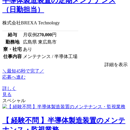
半導体製造装置の定期メンテナンス
（日勤担当）
株式会社BREXA Technology
給与
月収例
270,000
円
勤務地
広島県 東広島市
寮・社宅
あり
仕事内容
メンテナンス / 半導体工場
詳細を表示
＼最短45秒で完了／
応募へ進む
詳しく
見る
スペシャル
【 経験不問 】半導体製造装置のメンテ
ナンス・監視業務