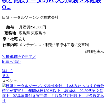
検と点検データのPC入力業務＞未経験
O...
日研トータルソーシング株式会社
給与
月収例
251,000
円
勤務地
広島県 東広島市
寮・社宅
あり
仕事内容
メンテナンス・製造 / 半導体工場 / 交替制
詳細を表示
＼最短45秒で完了／
応募へ進む
詳しく
見る
スペシャル