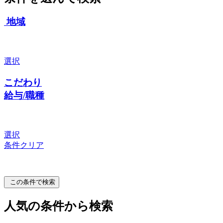
地域
選択
こだわり
給与/職種
選択
条件クリア
この条件で検索
人気の条件から検索