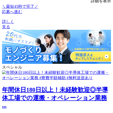
詳細を表示
＼最短45秒で完了／
応募へ進む
詳しく
見る
スペシャル
年間休日180日以上！未経験歓迎◎半導
体工場での運搬・オペレーション業務
...