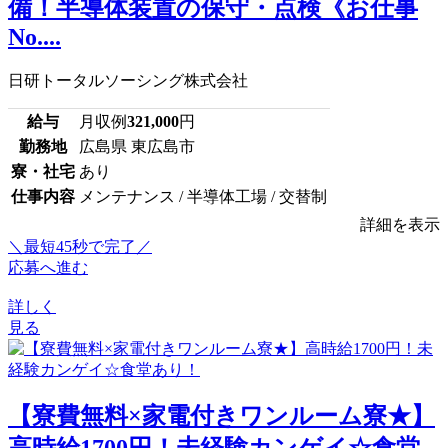
備！半導体装置の保守・点検《お仕事
No....
日研トータルソーシング株式会社
給与
月収例
321,000
円
勤務地
広島県 東広島市
寮・社宅
あり
仕事内容
メンテナンス / 半導体工場 / 交替制
詳細を表示
＼最短45秒で完了／
応募へ進む
詳しく
見る
【寮費無料×家電付きワンルーム寮★】