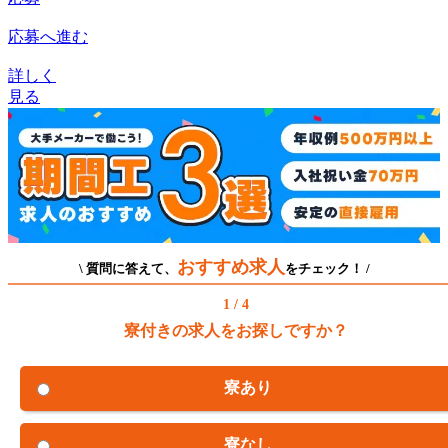
応募へ進む
詳しく
見る
おすすめ求人
\ 質問に答えて、
をチェック！ /
1 / 4
寮付きの求人をお探しですか？
寮あり
寮なし