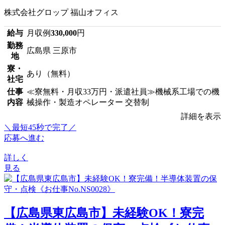
株式会社グロップ 福山オフィス
給与
月収例
330,000
円
勤務
広島県 三原市
地
寮・
あり（無料）
社宅
仕事
≪寮無料・月収33万円・派遣社員≫機械系工場での機
内容
械操作・製造オペレーター 交替制
詳細を表示
＼最短45秒で完了／
応募へ進む
詳しく
見る
【広島県東広島市】未経験OK！寮完