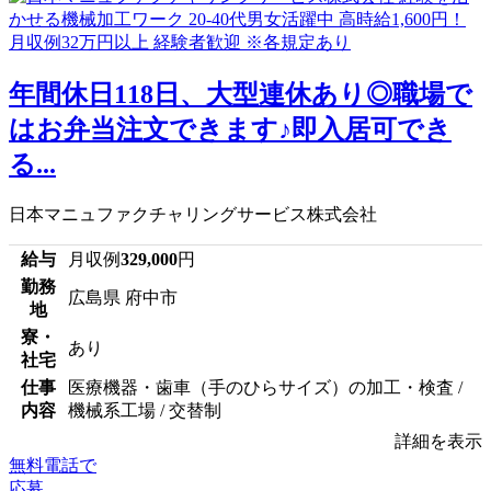
年間休日118日、大型連休あり◎職場で
はお弁当注文できます♪即入居可でき
る...
日本マニュファクチャリングサービス株式会社
給与
月収例
329,000
円
勤務
広島県 府中市
地
寮・
あり
社宅
仕事
医療機器・歯車（手のひらサイズ）の加工・検査 /
内容
機械系工場 / 交替制
詳細を表示
無料電話で
応募