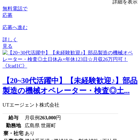
詳細を表示
無料電話で
応募
応募へ進む
詳しく
見る
【20~30代活躍中】【未経験歓迎♪】部品
製造の機械オペレーター・検査◎土...
UTエージェント株式会社
給与
月収例
263,000
円
勤務地
広島県 世羅町
寮・社宅
あり