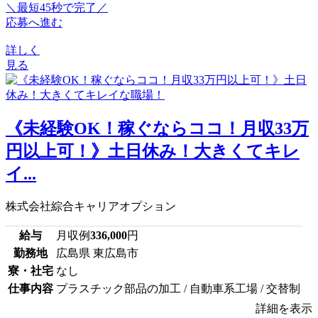
＼最短45秒で完了／
応募へ進む
詳しく
見る
《未経験OK！稼ぐならココ！月収33万
円以上可！》土日休み！大きくてキレ
イ...
株式会社綜合キャリアオプション
給与
月収例
336,000
円
勤務地
広島県 東広島市
寮・社宅
なし
仕事内容
プラスチック部品の加工 / 自動車系工場 / 交替制
詳細を表示