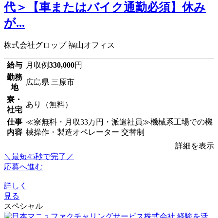
代＞【車またはバイク通勤必須】休み
が...
株式会社グロップ 福山オフィス
給与
月収例
330,000
円
勤務
広島県 三原市
地
寮・
あり（無料）
社宅
仕事
≪寮無料・月収33万円・派遣社員≫機械系工場での機
内容
械操作・製造オペレーター 交替制
詳細を表示
＼最短45秒で完了／
応募へ進む
詳しく
見る
スペシャル