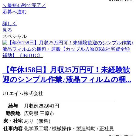
＼最短45秒で完了／
応募へ進む
詳しく
見る
スペシャル
【年休158日】月収25万円可！未経験歓
迎のシンプル作業♪液晶フィルムの梱...
UTエイム株式会社
給与
月収例
252,041
円
勤務地
広島県 三原市
寮・社宅
あり（無料）
仕事内容
化学系工場 / 機械操作・製造補助 / 正社員