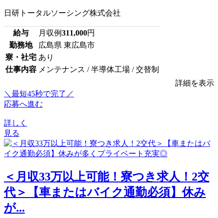
日研トータルソーシング株式会社
給与
月収例
311,000
円
勤務地
広島県 東広島市
寮・社宅
あり
仕事内容
メンテナンス / 半導体工場 / 交替制
詳細を表示
＼最短45秒で完了／
応募へ進む
詳しく
見る
＜月収33万以上可能！寮つき求人！2交
代＞【車またはバイク通勤必須】休み
が...