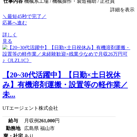
仕事内容
機械系工場 / 機械操作・製造補助 / 正社員
詳細を表示
＼最短45秒で完了／
応募へ進む
詳しく
見る
【20~30代活躍中】【日勤×土日祝休
み】有機溶剤運搬・設置等の軽作業／
未...
UTエージェント株式会社
給与
月収例
261,000
円
勤務地
広島県 福山市
寮・社宅
あり