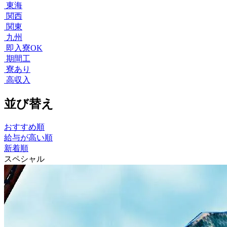
東海
関西
関東
九州
即入寮OK
期間工
寮あり
高収入
並び替え
おすすめ順
給与が高い順
新着順
スペシャル