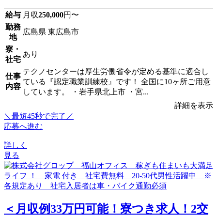
給与
月収
250,000
円〜
勤務
広島県 東広島市
地
寮・
あり
社宅
テクノセンターは厚生労働省令が定める基準に適合し
仕事
ている『認定職業訓練校』です！ 全国に10ヶ所ご用意
内容
しています。 ・岩手県北上市 ・宮...
詳細を表示
＼最短45秒で完了／
応募へ進む
詳しく
見る
＜月収例33万円可能！寮つき求人！2交