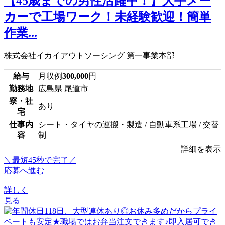
【45歳までの男性活躍中！】大手メー
カーで工場ワーク！未経験歓迎！簡単
作業...
株式会社イカイアウトソーシング 第一事業本部
給与
月収例
300,000
円
勤務地
広島県 尾道市
寮・社
あり
宅
仕事内
シート・タイヤの運搬・製造 / 自動車系工場 / 交替
容
制
詳細を表示
＼最短45秒で完了／
応募へ進む
詳しく
見る