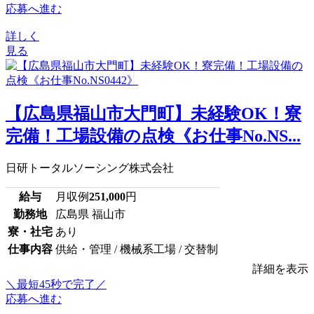
応募へ進む
詳しく
見る
【広島県福山市大門町】未経験OK！寮
完備！工場設備の点検《お仕事No.NS...
日研トータルソーシング株式会社
給与
月収例
251,000
円
勤務地
広島県 福山市
寮・社宅
あり
仕事内容
供給・管理 / 機械系工場 / 交替制
詳細を表示
＼最短45秒で完了／
応募へ進む