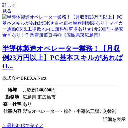
詳しく
見る
半導体製造オペレーター業務！【月収
例23万円以上】PC基本スキルがあれば
O...
株式会社BREXA Next
給与
月収例
240,000
円
勤務地
広島県 東広島市
寮・社宅
あり
仕事内容
製造オペレーター・操作 / 半導体工場 / 交替制
詳細を表示
＼最短45秒で完了／