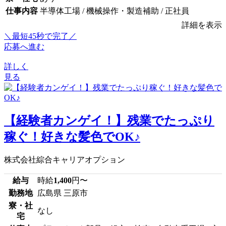
仕事内容
半導体工場 / 機械操作・製造補助 / 正社員
詳細を表示
＼最短45秒で完了／
応募へ進む
詳しく
見る
【経験者カンゲイ！】残業でたっぷり
稼ぐ！好きな髪色でOK♪
株式会社綜合キャリアオプション
給与
時給
1,400
円〜
勤務地
広島県 三原市
寮・社
なし
宅