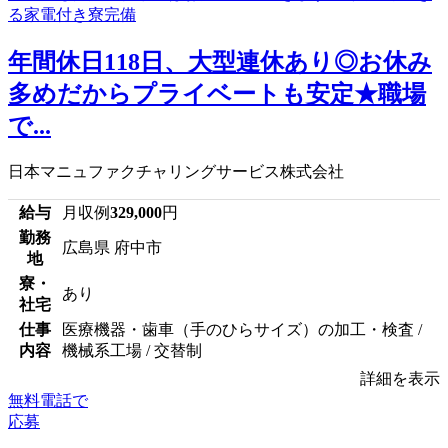
年間休日118日、大型連休あり◎お休み
多めだからプライベートも安定★職場
で...
日本マニュファクチャリングサービス株式会社
給与
月収例
329,000
円
勤務
広島県 府中市
地
寮・
あり
社宅
仕事
医療機器・歯車（手のひらサイズ）の加工・検査 /
内容
機械系工場 / 交替制
詳細を表示
無料電話で
応募