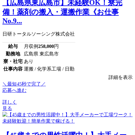
【広島県東広島市】未経験OK！寮完
備！薬剤の搬入・運搬作業《お仕事
No.9...
日研トータルソーシング株式会社
給与
月収例
258,000
円
勤務地
広島県 東広島市
寮・社宅
あり
仕事内容
運搬 / 化学系工場 / 日勤
詳細を表示
＼最短45秒で完了／
応募へ進む
詳しく
見る