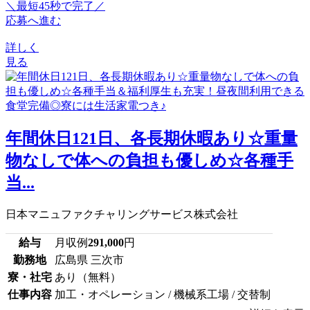
＼最短45秒で完了／
応募へ進む
詳しく
見る
年間休日121日、各長期休暇あり☆重量
物なしで体への負担も優しめ☆各種手
当...
日本マニュファクチャリングサービス株式会社
給与
月収例
291,000
円
勤務地
広島県 三次市
寮・社宅
あり（無料）
仕事内容
加工・オペレーション / 機械系工場 / 交替制