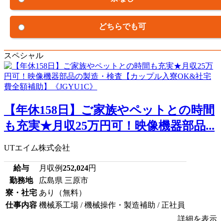
どちらでも可
スペシャル
【年休158日】ご家族やペットとの時間
も充実★月収25万円可！映像機器部品...
UTエイム株式会社
給与
月収例
252,024
円
勤務地
広島県 三原市
寮・社宅
あり（無料）
仕事内容
機械系工場 / 機械操作・製造補助 / 正社員
詳細を表示