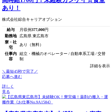
高時給1700円！未経験カンゲイ☆食堂
あり！
株式会社綜合キャリアオプション
給与
月収例
377,000
円
勤務地
広島県 東広島市
寮・社
あり（無料）
宅
仕事内
組立・機械のオペレーター / 自動車系工場 / 交替
容
制
詳細を表示
＼最短45秒で完了／
応募へ進む
詳しく
見る