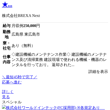
★...
株式会社BREXA Next
給与
月収例
250,000
円
勤務
広島県 東広島市
地
寮・
あり（無料）
社宅
◇建設機械のメンテナンス作業◇ 建設機械のメンテナ
仕事
ンス及び清掃業務 建設現場で使われる機械・機器のレ
内容
ンタルを行っており。 返却された...
詳細を表示
＼最短45秒で完了／
応募へ進む
詳しく
見る
スペシャル