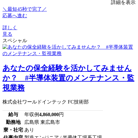
詳細を表示
＼最短45秒で完了／
応募へ進む
詳しく
見る
スペシャル
あなたの保全経験を活かしてみません
か？ #半導体装置のメンテナンス・監
視業務
株式会社ワールドインテック FC技術部
給与
年収例
4,860,000
円
勤務地
広島県 東広島市
寮・社宅
あり
仕事内容
製造エンジニア / 半導体工場系工場