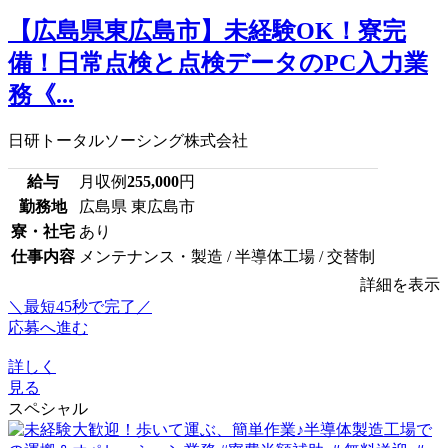
【広島県東広島市】未経験OK！寮完
備！日常点検と点検データのPC入力業
務《...
日研トータルソーシング株式会社
給与
月収例
255,000
円
勤務地
広島県 東広島市
寮・社宅
あり
仕事内容
メンテナンス・製造 / 半導体工場 / 交替制
詳細を表示
＼最短45秒で完了／
応募へ進む
詳しく
見る
スペシャル