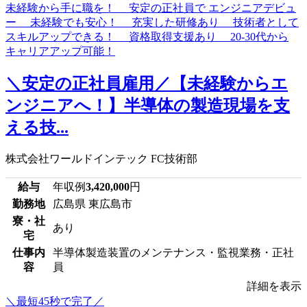
＼安定の正社員雇用／【未経験からエ
ンジニアへ！】半導体の製造現場を支
える技...
株式会社ワールドインテック FC技術部
給与
年収例
3,420,000
円
勤務地
広島県 東広島市
寮・社
あり
宅
仕事内
半導体製造装置のメンテナンス・監視業務・正社
容
員
詳細を表示
＼最短45秒で完了／