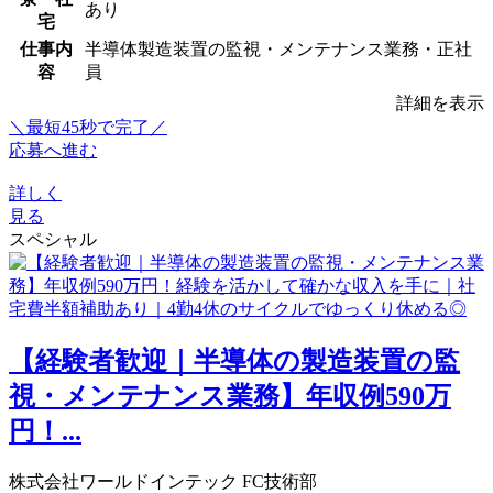
あり
宅
仕事内
半導体製造装置の監視・メンテナンス業務・正社
容
員
詳細を表示
＼最短45秒で完了／
応募へ進む
詳しく
見る
スペシャル
【経験者歓迎｜半導体の製造装置の監
視・メンテナンス業務】年収例590万
円！...
株式会社ワールドインテック FC技術部