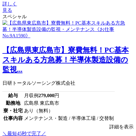
詳しく
見る
スペシャル
【広島県東広島市】寮費無料！PC基本
スキルある方急募！半導体製造設備の
監視...
日研トータルソーシング株式会社
給与
月収例
279,000
円
勤務地
広島県 東広島市
寮・社宅
あり（無料）
仕事内容
メンテナンス・製造 / 半導体工場 / 交替制
詳細を表示
＼最短45秒で完了／