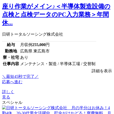
座り作業がメイン♪＜半導体製造設備の
点検と点検データのPC入力業務＞年間
休...
日研トータルソーシング株式会社
給与
月収例
255,000
円
勤務地
広島県 東広島市
寮・社宅
あり
仕事内容
メンテナンス・製造 / 半導体工場 / 交替制
詳細を表示
＼最短45秒で完了／
応募へ進む
詳しく
見る
スペシャル