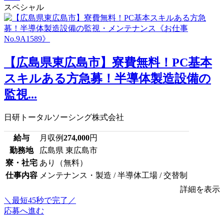
スペシャル
【広島県東広島市】寮費無料！PC基本
スキルある方急募！半導体製造設備の
監視...
日研トータルソーシング株式会社
給与
月収例
274,000
円
勤務地
広島県 東広島市
寮・社宅
あり（無料）
仕事内容
メンテナンス・製造 / 半導体工場 / 交替制
詳細を表示
＼最短45秒で完了／
応募へ進む