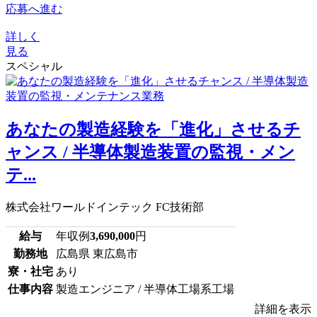
応募へ進む
詳しく
見る
スペシャル
あなたの製造経験を「進化」させるチ
ャンス / 半導体製造装置の監視・メン
テ...
株式会社ワールドインテック FC技術部
給与
年収例
3,690,000
円
勤務地
広島県 東広島市
寮・社宅
あり
仕事内容
製造エンジニア / 半導体工場系工場
詳細を表示