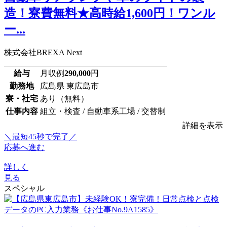
造！寮費無料★高時給1,600円！ワンル
ー...
株式会社BREXA Next
給与
月収例
290,000
円
勤務地
広島県 東広島市
寮・社宅
あり（無料）
仕事内容
組立・検査 / 自動車系工場 / 交替制
詳細を表示
＼最短45秒で完了／
応募へ進む
詳しく
見る
スペシャル