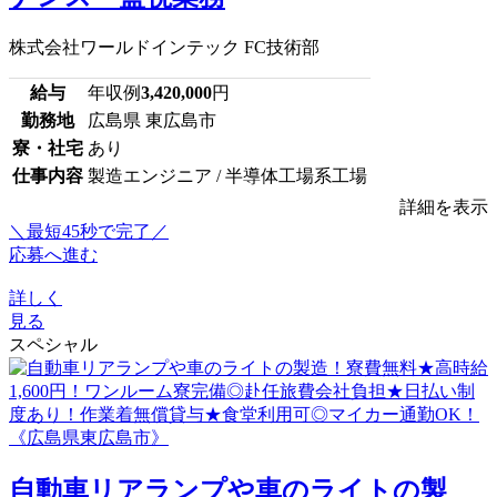
株式会社ワールドインテック FC技術部
給与
年収例
3,420,000
円
勤務地
広島県 東広島市
寮・社宅
あり
仕事内容
製造エンジニア / 半導体工場系工場
詳細を表示
＼最短45秒で完了／
応募へ進む
詳しく
見る
スペシャル
自動車リアランプや車のライトの製