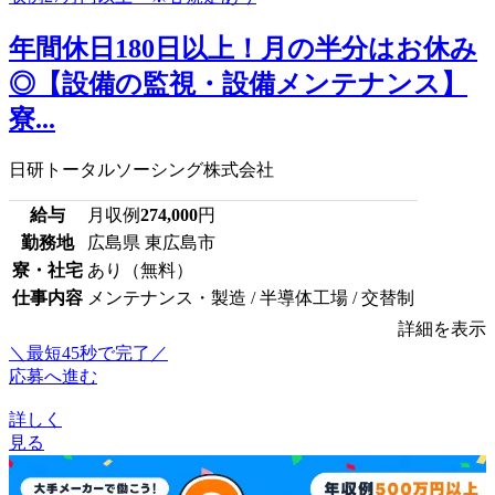
年間休日180日以上！月の半分はお休み
◎【設備の監視・設備メンテナンス】
寮...
日研トータルソーシング株式会社
給与
月収例
274,000
円
勤務地
広島県 東広島市
寮・社宅
あり（無料）
仕事内容
メンテナンス・製造 / 半導体工場 / 交替制
詳細を表示
＼最短45秒で完了／
応募へ進む
詳しく
見る