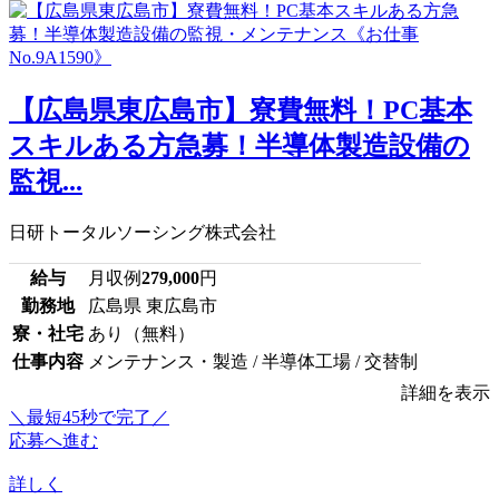
【広島県東広島市】寮費無料！PC基本
スキルある方急募！半導体製造設備の
監視...
日研トータルソーシング株式会社
給与
月収例
279,000
円
勤務地
広島県 東広島市
寮・社宅
あり（無料）
仕事内容
メンテナンス・製造 / 半導体工場 / 交替制
詳細を表示
＼最短45秒で完了／
応募へ進む
詳しく