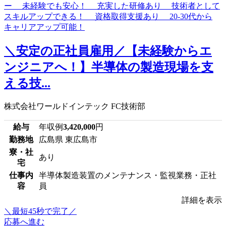
＼安定の正社員雇用／【未経験からエ
ンジニアへ！】半導体の製造現場を支
える技...
株式会社ワールドインテック FC技術部
給与
年収例
3,420,000
円
勤務地
広島県 東広島市
寮・社
あり
宅
仕事内
半導体製造装置のメンテナンス・監視業務・正社
容
員
詳細を表示
＼最短45秒で完了／
応募へ進む