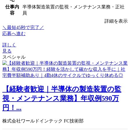
仕事内
半導体製造装置の監視・メンテナンス業務・正社
容
員
詳細を表示
＼最短45秒で完了／
応募へ進む
詳しく
見る
スペシャル
【経験者歓迎｜半導体の製造装置の監
視・メンテナンス業務】年収例590万
円！...
株式会社ワールドインテック FC技術部