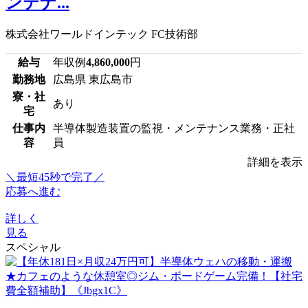
ンテナ...
株式会社ワールドインテック FC技術部
給与
年収例
4,860,000
円
勤務地
広島県 東広島市
寮・社
あり
宅
仕事内
半導体製造装置の監視・メンテナンス業務・正社
容
員
詳細を表示
＼最短45秒で完了／
応募へ進む
詳しく
見る
スペシャル