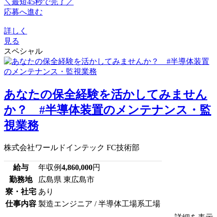
＼最短45秒で完了／
応募へ進む
詳しく
見る
スペシャル
あなたの保全経験を活かしてみません
か？ #半導体装置のメンテナンス・監
視業務
株式会社ワールドインテック FC技術部
給与
年収例
4,860,000
円
勤務地
広島県 東広島市
寮・社宅
あり
仕事内容
製造エンジニア / 半導体工場系工場