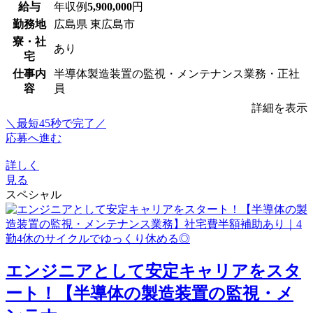
給与
年収例
5,900,000
円
勤務地
広島県 東広島市
寮・社
あり
宅
仕事内
半導体製造装置の監視・メンテナンス業務・正社
容
員
詳細を表示
＼最短45秒で完了／
応募へ進む
詳しく
見る
スペシャル
エンジニアとして安定キャリアをスタ
ート！【半導体の製造装置の監視・メ