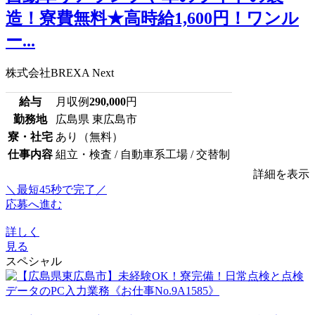
造！寮費無料★高時給1,600円！ワンル
ー...
株式会社BREXA Next
給与
月収例
290,000
円
勤務地
広島県 東広島市
寮・社宅
あり（無料）
仕事内容
組立・検査 / 自動車系工場 / 交替制
詳細を表示
＼最短45秒で完了／
応募へ進む
詳しく
見る
スペシャル