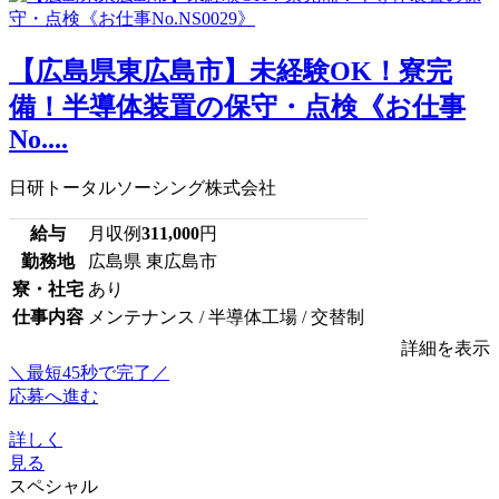
【広島県東広島市】未経験OK！寮完
備！半導体装置の保守・点検《お仕事
No....
日研トータルソーシング株式会社
給与
月収例
311,000
円
勤務地
広島県 東広島市
寮・社宅
あり
仕事内容
メンテナンス / 半導体工場 / 交替制
詳細を表示
＼最短45秒で完了／
応募へ進む
詳しく
見る
スペシャル