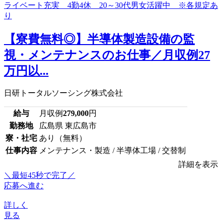
【寮費無料◎】半導体製造設備の監
視・メンテナンスのお仕事／月収例27
万円以...
日研トータルソーシング株式会社
給与
月収例
279,000
円
勤務地
広島県 東広島市
寮・社宅
あり（無料）
仕事内容
メンテナンス・製造 / 半導体工場 / 交替制
詳細を表示
＼最短45秒で完了／
応募へ進む
詳しく
見る