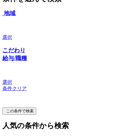
地域
選択
こだわり
給与/職種
選択
条件クリア
この条件で検索
人気の条件から検索