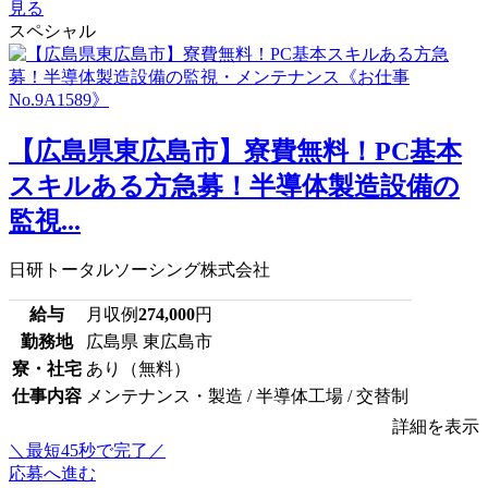
見る
スペシャル
【広島県東広島市】寮費無料！PC基本
スキルある方急募！半導体製造設備の
監視...
日研トータルソーシング株式会社
給与
月収例
274,000
円
勤務地
広島県 東広島市
寮・社宅
あり（無料）
仕事内容
メンテナンス・製造 / 半導体工場 / 交替制
詳細を表示
＼最短45秒で完了／
応募へ進む