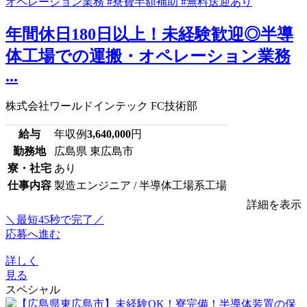
年間休日180日以上！未経験歓迎◎半導
体工場での運搬・オペレーション業務
...
株式会社ワールドインテック FC技術部
給与
年収例
3,640,000
円
勤務地
広島県 東広島市
寮・社宅
あり
仕事内容
製造エンジニア / 半導体工場系工場
詳細を表示
＼最短45秒で完了／
応募へ進む
詳しく
見る
スペシャル