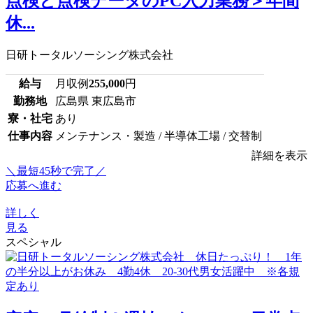
点検と点検データのPC入力業務＞年間
休...
日研トータルソーシング株式会社
給与
月収例
255,000
円
勤務地
広島県 東広島市
寮・社宅
あり
仕事内容
メンテナンス・製造 / 半導体工場 / 交替制
詳細を表示
＼最短45秒で完了／
応募へ進む
詳しく
見る
スペシャル