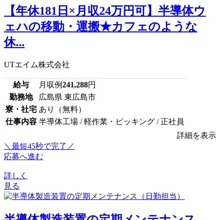
【年休181日×月収24万円可】半導体ウ
ェハの移動・運搬★カフェのような
休...
UTエイム株式会社
給与
月収例
241,288
円
勤務地
広島県 東広島市
寮・社宅
あり（無料）
仕事内容
半導体工場 / 軽作業・ピッキング / 正社員
詳細を表示
＼最短45秒で完了／
応募へ進む
詳しく
見る
半導体製造装置の定期メンテナンス