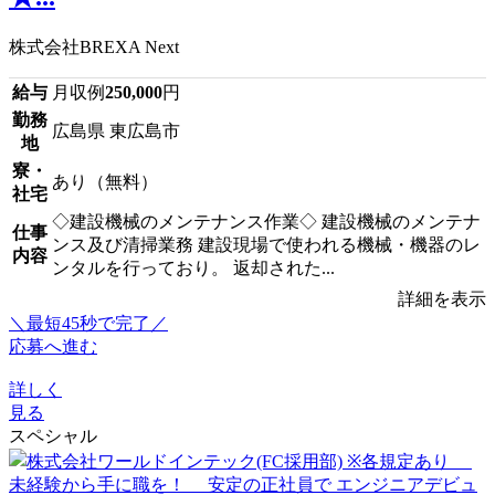
株式会社BREXA Next
給与
月収例
250,000
円
勤務
広島県 東広島市
地
寮・
あり（無料）
社宅
◇建設機械のメンテナンス作業◇ 建設機械のメンテナ
仕事
ンス及び清掃業務 建設現場で使われる機械・機器のレ
内容
ンタルを行っており。 返却された...
詳細を表示
＼最短45秒で完了／
応募へ進む
詳しく
見る
スペシャル