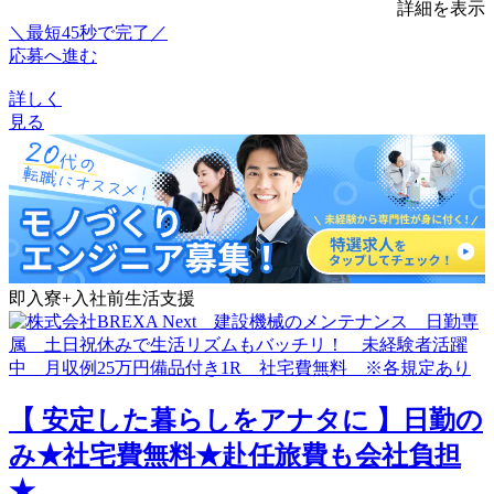
詳細を表示
＼最短45秒で完了／
応募へ進む
詳しく
見る
即入寮+入社前生活支援
【 安定した暮らしをアナタに 】日勤の
み★社宅費無料★赴任旅費も会社負担
★...