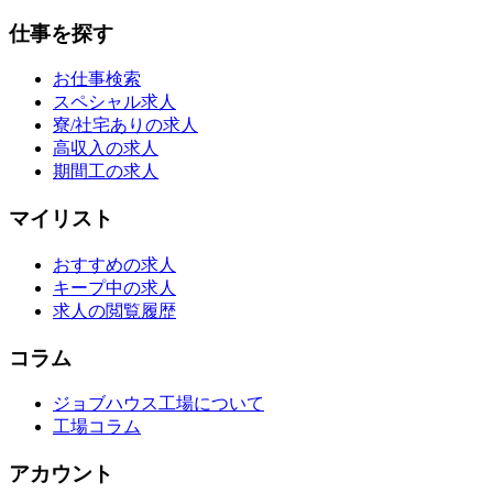
仕事を探す
お仕事検索
スペシャル求人
寮/社宅ありの求人
高収入の求人
期間工の求人
マイリスト
おすすめの求人
キープ中の求人
求人の閲覧履歴
コラム
ジョブハウス工場について
工場コラム
アカウント