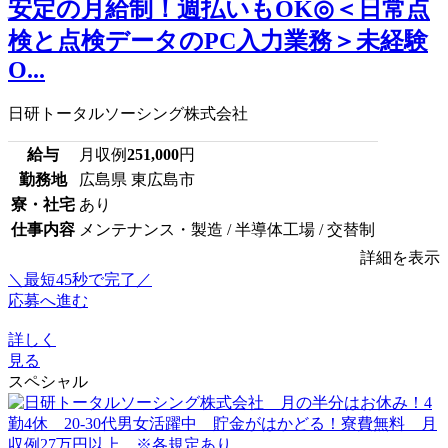
安定の月給制！週払いもOK◎＜日常点
検と点検データのPC入力業務＞未経験
O...
日研トータルソーシング株式会社
給与
月収例
251,000
円
勤務地
広島県 東広島市
寮・社宅
あり
仕事内容
メンテナンス・製造 / 半導体工場 / 交替制
詳細を表示
＼最短45秒で完了／
応募へ進む
詳しく
見る
スペシャル