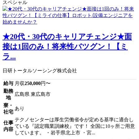
スペシャル
★20代・30代のキャリアチェンジ★面
接は1回のみ！将来性バツグン！【ミ
ラ...
日研トータルソーシング株式会社
給与
月収
250,000
円〜
勤務
広島県 東広島市
地
寮・
あり
社宅
テクノセンターは厚生労働省令が定める基準に適合し
仕事
ている『認定職業訓練校』です！ 全国に10ヶ所ご用意
内容
しています。 ・岩手県北上市 ・宮...