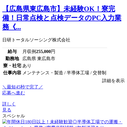
【広島県東広島市】未経験OK！寮完
備！日常点検と点検データのPC入力業
務《...
日研トータルソーシング株式会社
給与
月収例
255,000
円
勤務地
広島県 東広島市
寮・社宅
あり
仕事内容
メンテナンス・製造 / 半導体工場 / 交替制
詳細を表示
＼最短45秒で完了／
応募へ進む
詳しく
見る
スペシャル