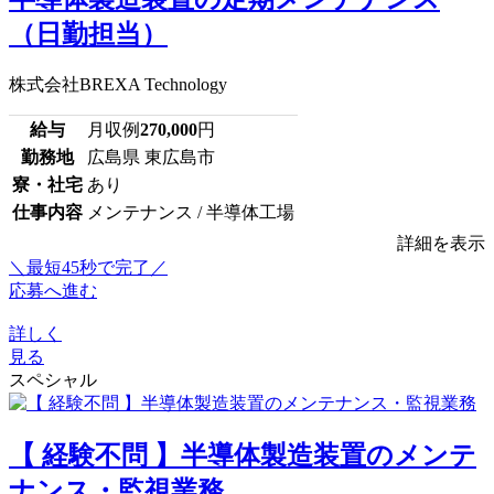
（日勤担当）
株式会社BREXA Technology
給与
月収例
270,000
円
勤務地
広島県 東広島市
寮・社宅
あり
仕事内容
メンテナンス / 半導体工場
詳細を表示
＼最短45秒で完了／
応募へ進む
詳しく
見る
スペシャル
【 経験不問 】半導体製造装置のメンテ
ナンス・監視業務