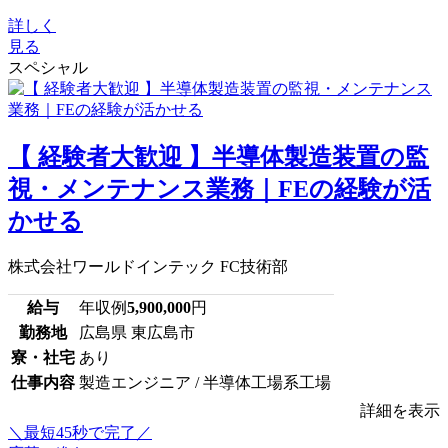
詳しく
見る
スペシャル
【 経験者大歓迎 】半導体製造装置の監
視・メンテナンス業務｜FEの経験が活
かせる
株式会社ワールドインテック FC技術部
給与
年収例
5,900,000
円
勤務地
広島県 東広島市
寮・社宅
あり
仕事内容
製造エンジニア / 半導体工場系工場
詳細を表示
＼最短45秒で完了／