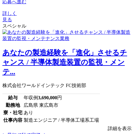
応募へ進む
詳しく
見る
スペシャル
あなたの製造経験を「進化」させるチ
ャンス / 半導体製造装置の監視・メン
テ...
株式会社ワールドインテック FC技術部
給与
年収例
3,690,000
円
勤務地
広島県 東広島市
寮・社宅
あり
仕事内容
製造エンジニア / 半導体工場系工場
詳細を表示