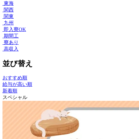
東海
関西
関東
九州
即入寮OK
期間工
寮あり
高収入
並び替え
おすすめ順
給与が高い順
新着順
スペシャル