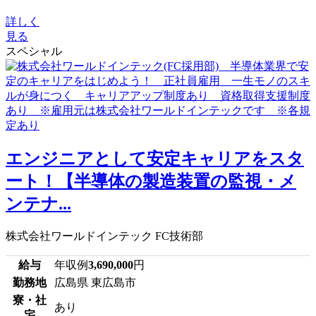
詳しく
見る
スペシャル
エンジニアとして安定キャリアをスタ
ート！【半導体の製造装置の監視・メ
ンテナ...
株式会社ワールドインテック FC技術部
給与
年収例
3,690,000
円
勤務地
広島県 東広島市
寮・社
あり
宅