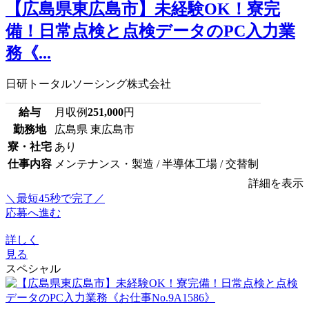
【広島県東広島市】未経験OK！寮完
備！日常点検と点検データのPC入力業
務《...
日研トータルソーシング株式会社
給与
月収例
251,000
円
勤務地
広島県 東広島市
寮・社宅
あり
仕事内容
メンテナンス・製造 / 半導体工場 / 交替制
詳細を表示
＼最短45秒で完了／
応募へ進む
詳しく
見る
スペシャル