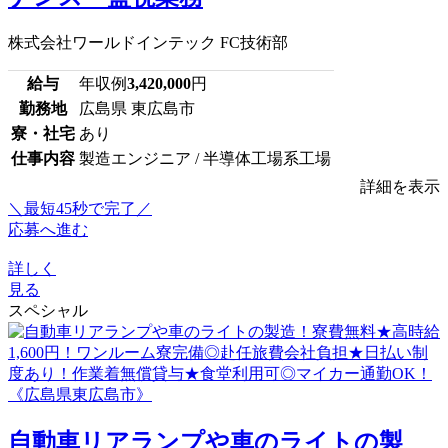
株式会社ワールドインテック FC技術部
給与
年収例
3,420,000
円
勤務地
広島県 東広島市
寮・社宅
あり
仕事内容
製造エンジニア / 半導体工場系工場
詳細を表示
＼最短45秒で完了／
応募へ進む
詳しく
見る
スペシャル
自動車リアランプや車のライトの製