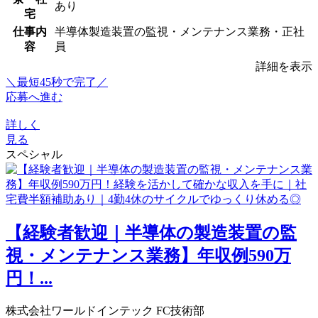
あり
宅
仕事内
半導体製造装置の監視・メンテナンス業務・正社
容
員
詳細を表示
＼最短45秒で完了／
応募へ進む
詳しく
見る
スペシャル
【経験者歓迎｜半導体の製造装置の監
視・メンテナンス業務】年収例590万
円！...
株式会社ワールドインテック FC技術部