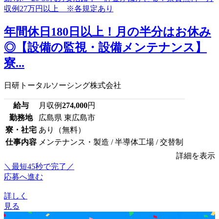
年間休日180日以上！月の半分はお休み
◎【設備の監視・設備メンテナンス】
寮...
日研トータルソーシング株式会社
給与
月収例
274,000
円
勤務地
広島県 東広島市
寮・社宅
あり（無料）
仕事内容
メンテナンス・製造 / 半導体工場 / 交替制
詳細を表示
＼最短45秒で完了／
応募へ進む
詳しく
見る