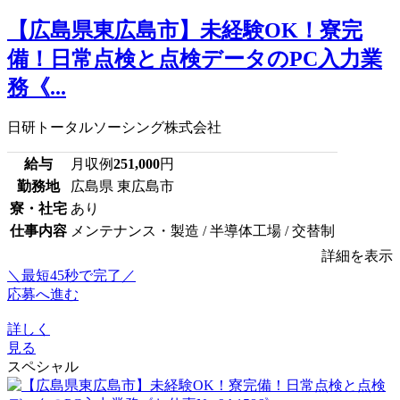
【広島県東広島市】未経験OK！寮完
備！日常点検と点検データのPC入力業
務《...
日研トータルソーシング株式会社
給与
月収例
251,000
円
勤務地
広島県 東広島市
寮・社宅
あり
仕事内容
メンテナンス・製造 / 半導体工場 / 交替制
詳細を表示
＼最短45秒で完了／
応募へ進む
詳しく
見る
スペシャル