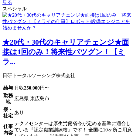
見る
スペシャル
★20代・30代のキャリアチェンジ★面
接は1回のみ！将来性バツグン！【ミ
ラ...
日研トータルソーシング株式会社
給与
月収
250,000
円〜
勤務
広島県 東広島市
地
寮・
あり
社宅
テクノセンターは厚生労働省令が定める基準に適合し
仕事
ている『認定職業訓練校』です！ 全国に10ヶ所ご用意
内容