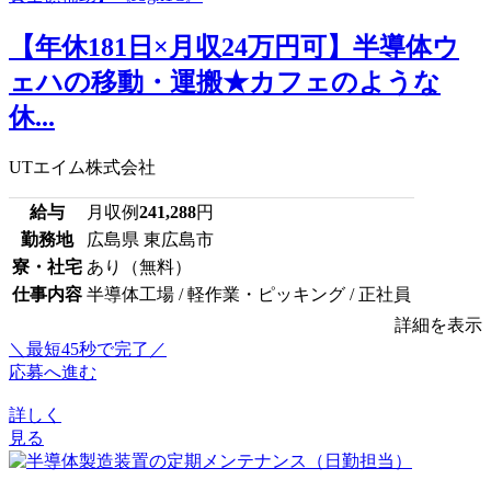
【年休181日×月収24万円可】半導体ウ
ェハの移動・運搬★カフェのような
休...
UTエイム株式会社
給与
月収例
241,288
円
勤務地
広島県 東広島市
寮・社宅
あり（無料）
仕事内容
半導体工場 / 軽作業・ピッキング / 正社員
詳細を表示
＼最短45秒で完了／
応募へ進む
詳しく
見る