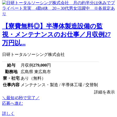
【寮費無料◎】半導体製造設備の監
視・メンテナンスのお仕事／月収例27
万円以...
日研トータルソーシング株式会社
給与
月収例
279,000
円
勤務地
広島県 東広島市
寮・社宅
あり（無料）
仕事内容
メンテナンス・製造 / 半導体工場 / 交替制
詳細を表示
＼最短45秒で完了／
応募へ進む
詳しく