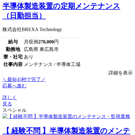
半導体製造装置の定期メンテナンス
（日勤担当）
株式会社BREXA Technology
給与
月収例
270,000
円
勤務地
広島県 東広島市
寮・社宅
あり
仕事内容
メンテナンス / 半導体工場
詳細を表示
＼最短45秒で完了／
応募へ進む
詳しく
見る
スペシャル
【 経験不問 】半導体製造装置のメンテ