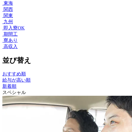
東海
関西
関東
九州
即入寮OK
期間工
寮あり
高収入
並び替え
おすすめ順
給与が高い順
新着順
スペシャル