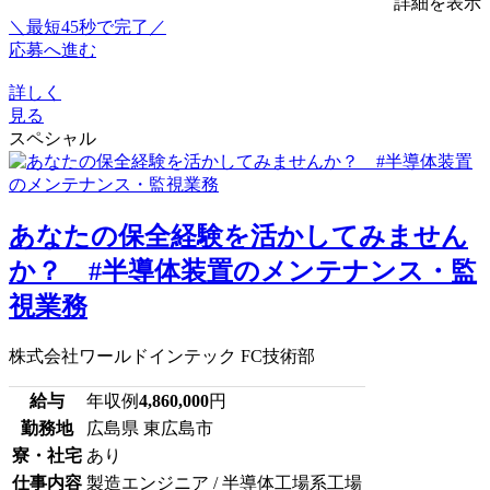
詳細を表示
＼最短45秒で完了／
応募へ進む
詳しく
見る
スペシャル
あなたの保全経験を活かしてみません
か？ #半導体装置のメンテナンス・監
視業務
株式会社ワールドインテック FC技術部
給与
年収例
4,860,000
円
勤務地
広島県 東広島市
寮・社宅
あり
仕事内容
製造エンジニア / 半導体工場系工場