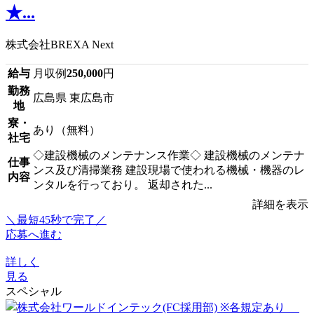
★...
株式会社BREXA Next
給与
月収例
250,000
円
勤務
広島県 東広島市
地
寮・
あり（無料）
社宅
◇建設機械のメンテナンス作業◇ 建設機械のメンテナ
仕事
ンス及び清掃業務 建設現場で使われる機械・機器のレ
内容
ンタルを行っており。 返却された...
詳細を表示
＼最短45秒で完了／
応募へ進む
詳しく
見る
スペシャル