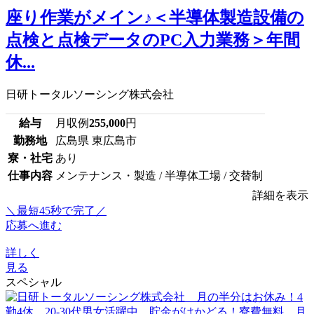
座り作業がメイン♪＜半導体製造設備の
点検と点検データのPC入力業務＞年間
休...
日研トータルソーシング株式会社
給与
月収例
255,000
円
勤務地
広島県 東広島市
寮・社宅
あり
仕事内容
メンテナンス・製造 / 半導体工場 / 交替制
詳細を表示
＼最短45秒で完了／
応募へ進む
詳しく
見る
スペシャル