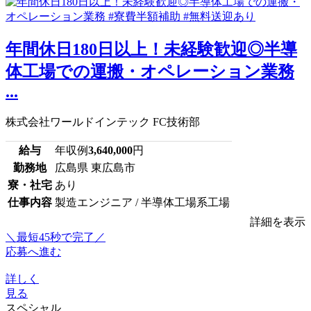
年間休日180日以上！未経験歓迎◎半導
体工場での運搬・オペレーション業務
...
株式会社ワールドインテック FC技術部
給与
年収例
3,640,000
円
勤務地
広島県 東広島市
寮・社宅
あり
仕事内容
製造エンジニア / 半導体工場系工場
詳細を表示
＼最短45秒で完了／
応募へ進む
詳しく
見る
スペシャル