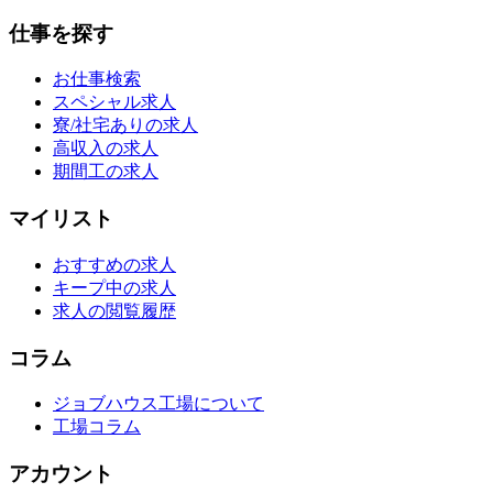
仕事を探す
お仕事検索
スペシャル求人
寮/社宅ありの求人
高収入の求人
期間工の求人
マイリスト
おすすめの求人
キープ中の求人
求人の閲覧履歴
コラム
ジョブハウス工場について
工場コラム
アカウント