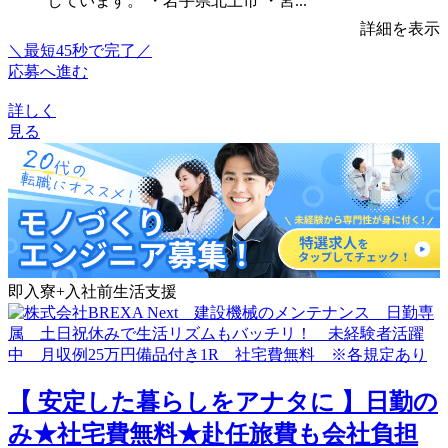
しています。 ・岩手県北上市 ・宮...
詳細を表示
＼最短45秒で完了／
応募へ進む
詳しく
見る
即入寮+入社前生活支援
【 安定した暮らしをアナタに 】日勤の
み★社宅費無料★赴任旅費も会社負担