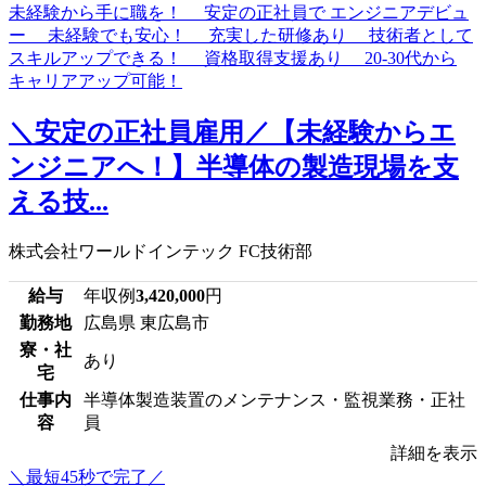
＼安定の正社員雇用／【未経験からエ
ンジニアへ！】半導体の製造現場を支
える技...
株式会社ワールドインテック FC技術部
給与
年収例
3,420,000
円
勤務地
広島県 東広島市
寮・社
あり
宅
仕事内
半導体製造装置のメンテナンス・監視業務・正社
容
員
詳細を表示
＼最短45秒で完了／