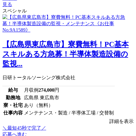
見る
スペシャル
【広島県東広島市】寮費無料！PC基本
スキルある方急募！半導体製造設備の
監視...
日研トータルソーシング株式会社
給与
月収例
274,000
円
勤務地
広島県 東広島市
寮・社宅
あり（無料）
仕事内容
メンテナンス・製造 / 半導体工場 / 交替制
詳細を表示
＼最短45秒で完了／
応募へ進む