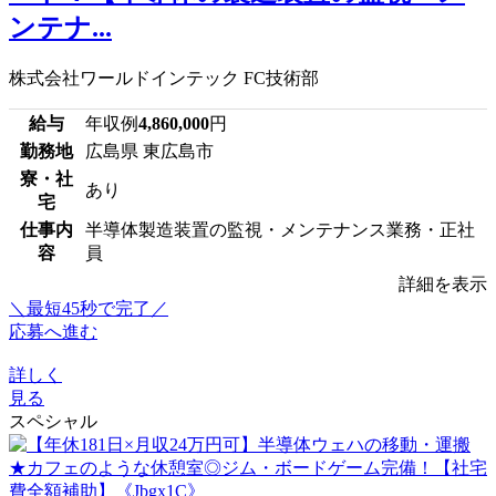
ンテナ...
株式会社ワールドインテック FC技術部
給与
年収例
4,860,000
円
勤務地
広島県 東広島市
寮・社
あり
宅
仕事内
半導体製造装置の監視・メンテナンス業務・正社
容
員
詳細を表示
＼最短45秒で完了／
応募へ進む
詳しく
見る
スペシャル