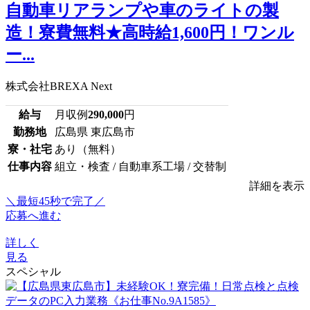
自動車リアランプや車のライトの製
造！寮費無料★高時給1,600円！ワンル
ー...
株式会社BREXA Next
給与
月収例
290,000
円
勤務地
広島県 東広島市
寮・社宅
あり（無料）
仕事内容
組立・検査 / 自動車系工場 / 交替制
詳細を表示
＼最短45秒で完了／
応募へ進む
詳しく
見る
スペシャル