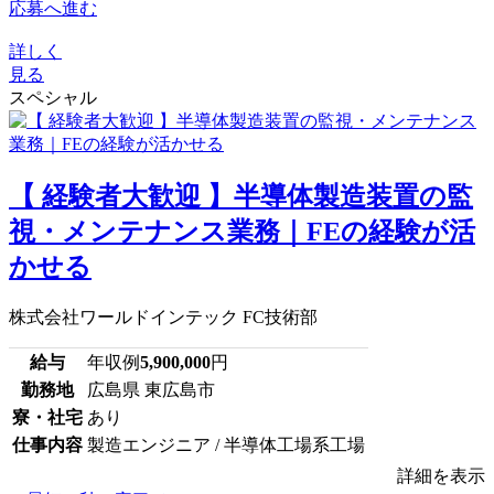
応募へ進む
詳しく
見る
スペシャル
【 経験者大歓迎 】半導体製造装置の監
視・メンテナンス業務｜FEの経験が活
かせる
株式会社ワールドインテック FC技術部
給与
年収例
5,900,000
円
勤務地
広島県 東広島市
寮・社宅
あり
仕事内容
製造エンジニア / 半導体工場系工場
詳細を表示