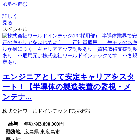
応募へ進む
詳しく
見る
スペシャル
エンジニアとして安定キャリアをスタ
ート！【半導体の製造装置の監視・メ
ンテナ...
株式会社ワールドインテック FC技術部
給与
年収例
3,690,000
円
勤務地
広島県 東広島市
寮・社