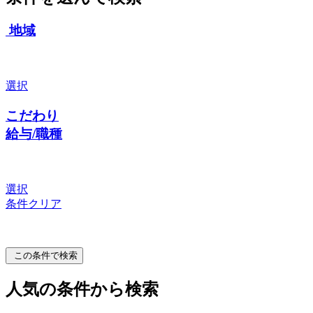
地域
選択
こだわり
給与/職種
選択
条件クリア
この条件で検索
人気の条件から検索