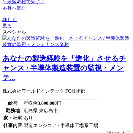
＼最短45秒で完了／
応募へ進む
詳しく
見る
スペシャル
あなたの製造経験を「進化」させるチ
ャンス / 半導体製造装置の監視・メン
テ...
株式会社ワールドインテック FC技術部
給与
年収例
3,690,000
円
勤務地
広島県 東広島市
寮・社宅
あり
仕事内容
製造エンジニア / 半導体工場系工場