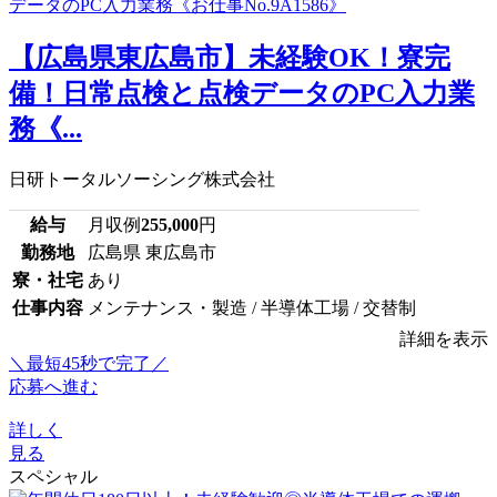
【広島県東広島市】未経験OK！寮完
備！日常点検と点検データのPC入力業
務《...
日研トータルソーシング株式会社
給与
月収例
255,000
円
勤務地
広島県 東広島市
寮・社宅
あり
仕事内容
メンテナンス・製造 / 半導体工場 / 交替制
詳細を表示
＼最短45秒で完了／
応募へ進む
詳しく
見る
スペシャル