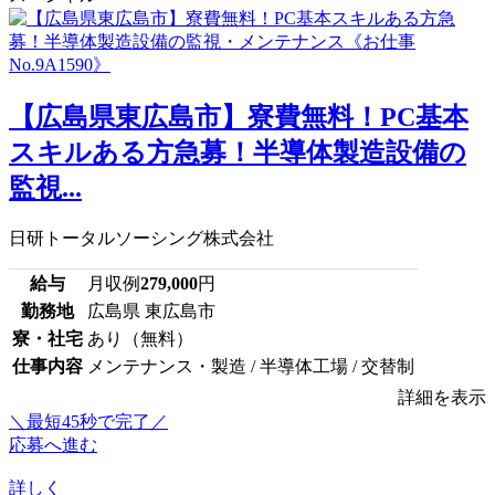
【広島県東広島市】寮費無料！PC基本
スキルある方急募！半導体製造設備の
監視...
日研トータルソーシング株式会社
給与
月収例
279,000
円
勤務地
広島県 東広島市
寮・社宅
あり（無料）
仕事内容
メンテナンス・製造 / 半導体工場 / 交替制
詳細を表示
＼最短45秒で完了／
応募へ進む
詳しく