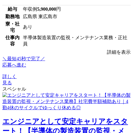
給与
年収例
5,900,000
円
勤務地
広島県 東広島市
寮・社
あり
宅
仕事内
半導体製造装置の監視・メンテナンス業務・正社
容
員
詳細を表示
＼最短45秒で完了／
応募へ進む
詳しく
見る
スペシャル
エンジニアとして安定キャリアをスタ
ート！【半導体の製造装置の監視・メ