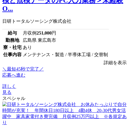
検と点検データのPC入力業務＞未経験
O...
日研トータルソーシング株式会社
給与
月収例
251,000
円
勤務地
広島県 東広島市
寮・社宅
あり
仕事内容
メンテナンス・製造 / 半導体工場 / 交替制
詳細を表示
＼最短45秒で完了／
応募へ進む
詳しく
見る
スペシャル