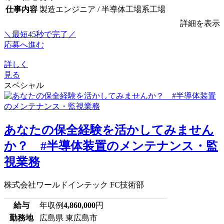
仕事内容
製造エンジニア / 半導体工場系工場
詳細を表示
＼最短45秒で完了／
応募へ進む
詳しく
見る
スペシャル
あなたの保全経験を活かしてみません
か？ #半導体装置のメンテナンス・監
視業務
株式会社ワールドインテック FC技術部
給与
年収例
4,860,000
円
勤務地
広島県 東広島市