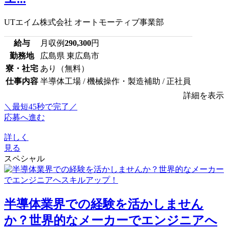
UTエイム株式会社 オートモーティブ事業部
給与
月収例
290,300
円
勤務地
広島県 東広島市
寮・社宅
あり（無料）
仕事内容
半導体工場 / 機械操作・製造補助 / 正社員
詳細を表示
＼最短45秒で完了／
応募へ進む
詳しく
見る
スペシャル
半導体業界での経験を活かしません
か？世界的なメーカーでエンジニアへ