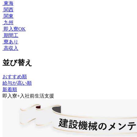
東海
関西
関東
九州
即入寮OK
期間工
寮あり
高収入
並び替え
おすすめ順
給与が高い順
新着順
即入寮+入社前生活支援