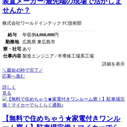
装置メーカー/最先端の現場で活かしま
せんか？
株式会社ワールドインテック FC技術部
給与
年収例
4,060,000
円
勤務地
広島県 東広島市
寮・社宅
あり
仕事内容
製造エンジニア / 半導体工場系工場
詳細を表示
＼最短45秒で完了／
応募へ進む
詳しく
見る
【無料で住めちゃう★家電付きワンル