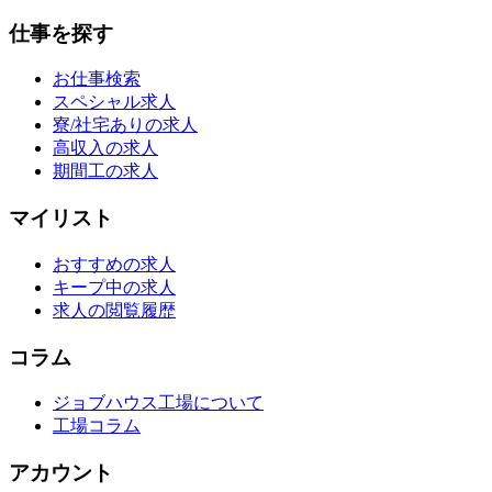
仕事を探す
お仕事検索
スペシャル求人
寮/社宅ありの求人
高収入の求人
期間工の求人
マイリスト
おすすめの求人
キープ中の求人
求人の閲覧履歴
コラム
ジョブハウス工場について
工場コラム
アカウント