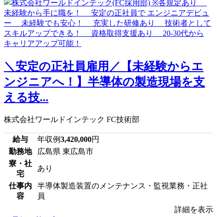
＼安定の正社員雇用／【未経験からエ
ンジニアへ！】半導体の製造現場を支
える技...
株式会社ワールドインテック FC技術部
給与
年収例
3,420,000
円
勤務地
広島県 東広島市
寮・社
あり
宅
仕事内
半導体製造装置のメンテナンス・監視業務・正社
容
員
詳細を表示