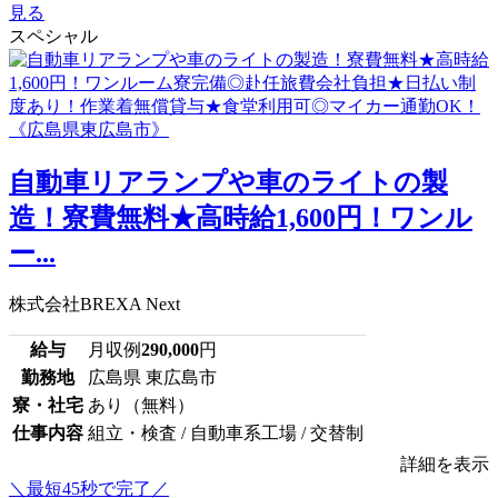
見る
スペシャル
自動車リアランプや車のライトの製
造！寮費無料★高時給1,600円！ワンル
ー...
株式会社BREXA Next
給与
月収例
290,000
円
勤務地
広島県 東広島市
寮・社宅
あり（無料）
仕事内容
組立・検査 / 自動車系工場 / 交替制
詳細を表示
＼最短45秒で完了／