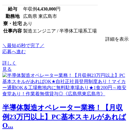
給与
年収例
4,430,000
円
勤務地
広島県 東広島市
寮・社宅
あり
仕事内容
製造エンジニア / 半導体工場系工場
詳細を表示
＼最短45秒で完了／
応募へ進む
詳しく
見る
半導体製造オペレーター業務！【月収
例23万円以上】PC基本スキルがあれば
O...