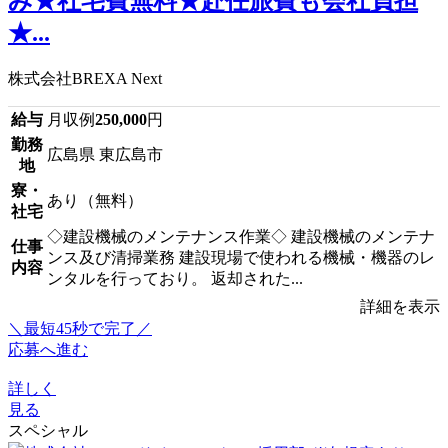
み★社宅費無料★赴任旅費も会社負担
★...
株式会社BREXA Next
給与
月収例
250,000
円
勤務
広島県 東広島市
地
寮・
あり（無料）
社宅
◇建設機械のメンテナンス作業◇ 建設機械のメンテナ
仕事
ンス及び清掃業務 建設現場で使われる機械・機器のレ
内容
ンタルを行っており。 返却された...
詳細を表示
＼最短45秒で完了／
応募へ進む
詳しく
見る
スペシャル