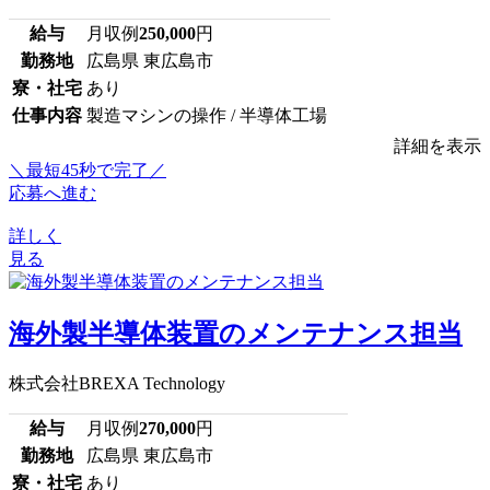
給与
月収例
250,000
円
勤務地
広島県 東広島市
寮・社宅
あり
仕事内容
製造マシンの操作 / 半導体工場
詳細を表示
＼最短45秒で完了／
応募へ進む
詳しく
見る
海外製半導体装置のメンテナンス担当
株式会社BREXA Technology
給与
月収例
270,000
円
勤務地
広島県 東広島市
寮・社宅
あり