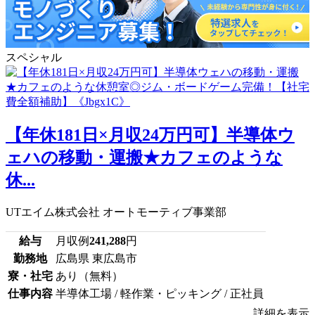
スペシャル
【年休181日×月収24万円可】半導体ウ
ェハの移動・運搬★カフェのような
休...
UTエイム株式会社 オートモーティブ事業部
給与
月収例
241,288
円
勤務地
広島県 東広島市
寮・社宅
あり（無料）
仕事内容
半導体工場 / 軽作業・ピッキング / 正社員
詳細を表示