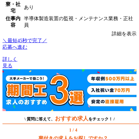
寮・社
あり
宅
仕事内
半導体製造装置の監視・メンテナンス業務・正社
容
員
詳細を表示
＼最短45秒で完了／
応募へ進む
詳しく
見る
おすすめ求人
\ 質問に答えて、
をチェック！ /
1 / 4
寮付きの求人をお探しですか？