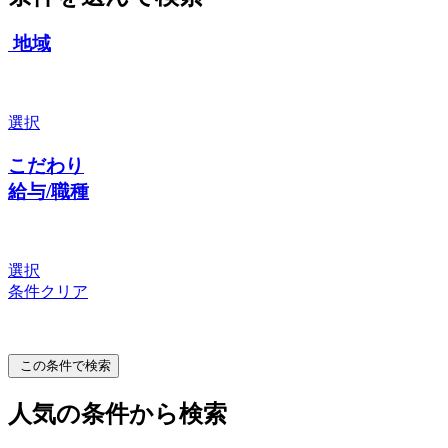
地域
選択
こだわり
給与/職種
選択
条件クリア
この条件で検索
人気の条件から検索