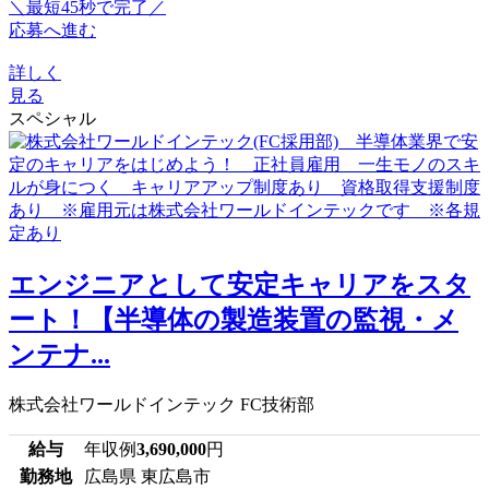
＼最短45秒で完了／
応募へ進む
詳しく
見る
スペシャル
エンジニアとして安定キャリアをスタ
ート！【半導体の製造装置の監視・メ
ンテナ...
株式会社ワールドインテック FC技術部
給与
年収例
3,690,000
円
勤務地
広島県 東広島市