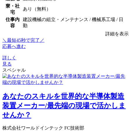
寮・社
あり（無料）
宅
仕事内
建設機械の組立・メンテナンス / 機械系工場 / 日
容
勤
詳細を表示
＼最短45秒で完了／
応募へ進む
詳しく
見る
スペシャル
あなたのスキルを世界的な半導体製造
装置メーカー/最先端の現場で活かしま
せんか？
株式会社ワールドインテック FC技術部