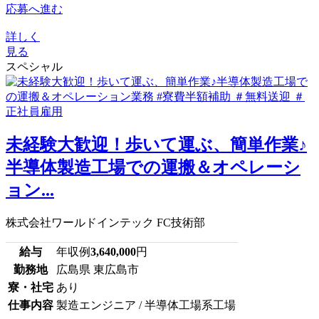
応募へ進む
詳しく
見る
スペシャル
未経験大歓迎！歩いて運ぶ、簡単作業♪
半導体製造工場での運搬＆オペレーシ
ョン...
株式会社ワールドインテック FC技術部
給与
年収例
3,640,000
円
勤務地
広島県 東広島市
寮・社宅
あり
仕事内容
製造エンジニア / 半導体工場系工場