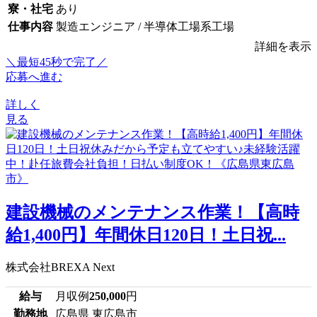
寮・社宅
あり
仕事内容
製造エンジニア / 半導体工場系工場
詳細を表示
＼最短45秒で完了／
応募へ進む
詳しく
見る
建設機械のメンテナンス作業！【高時
給1,400円】年間休日120日！土日祝...
株式会社BREXA Next
給与
月収例
250,000
円
勤務地
広島県 東広島市