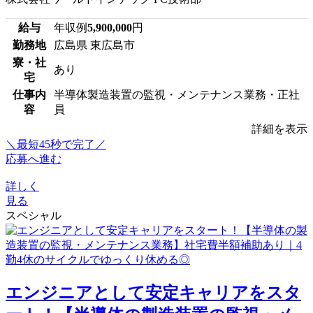
給与
年収例
5,900,000
円
勤務地
広島県 東広島市
寮・社
あり
宅
仕事内
半導体製造装置の監視・メンテナンス業務・正社
容
員
詳細を表示
＼最短45秒で完了／
応募へ進む
詳しく
見る
スペシャル
エンジニアとして安定キャリアをスタ