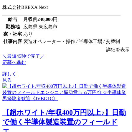
株式会社BREXA Next
給与
月収例
240,000
円
勤務地
広島県 東広島市
寮・社宅
あり
仕事内容
製造オペレーター・操作 / 半導体工場 / 交替制
詳細を表示
＼最短45秒で完了／
応募へ進む
詳しく
見る
【超ホワイト/年収400万円以上♪】日勤
で働く半導体製造装置のフィールド
エ...