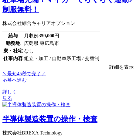
制服無料！
株式会社綜合キャリアオプション
給与
月収例
359,000
円
勤務地
広島県 東広島市
寮・社宅
なし
仕事内容
組立・加工 / 自動車系工場 / 交替制
詳細を表示
＼最短45秒で完了／
応募へ進む
詳しく
見る
半導体製造装置の操作・検査
株式会社BREXA Technology