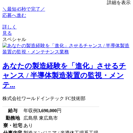
詳細を表示
＼最短45秒で完了／
応募へ進む
詳しく
見る
スペシャル
あなたの製造経験を「進化」させるチ
ャンス / 半導体製造装置の監視・メン
テ...
株式会社ワールドインテック FC技術部
給与
年収例
3,690,000
円
勤務地
広島県 東広島市
寮・社宅
あり
仕事内容
製造エンジニア / 半導体工場系工場