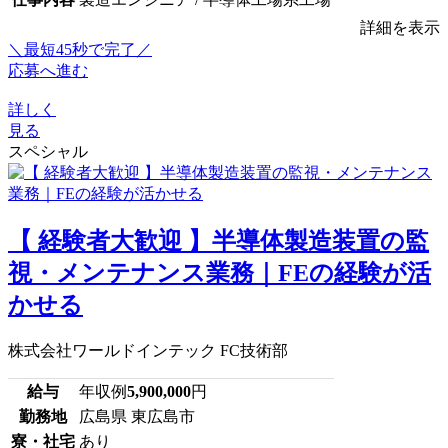
詳細を表示
＼最短45秒で完了／
応募へ進む
詳しく
見る
スペシャル
【 経験者大歓迎 】半導体製造装置の監
視・メンテナンス業務｜FEの経験が活
かせる
株式会社ワールドインテック FC技術部
給与
年収例
5,900,000
円
勤務地
広島県 東広島市
寮・社宅
あり