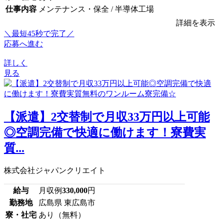
仕事内容
メンテナンス・保全 / 半導体工場
詳細を表示
＼最短45秒で完了／
応募へ進む
詳しく
見る
【派遣】2交替制で月収33万円以上可能
◎空調完備で快適に働けます！寮費実
質...
株式会社ジャパンクリエイト
給与
月収例
330,000
円
勤務地
広島県 東広島市
寮・社宅
あり（無料）