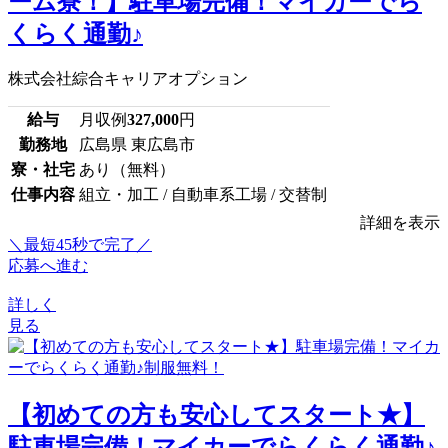
ーム寮！】駐車場完備！マイカーでら
くらく通勤♪
株式会社綜合キャリアオプション
給与
月収例
327,000
円
勤務地
広島県 東広島市
寮・社宅
あり（無料）
仕事内容
組立・加工 / 自動車系工場 / 交替制
詳細を表示
＼最短45秒で完了／
応募へ進む
詳しく
見る
【初めての方も安心してスタート★】
駐車場完備！マイカーでらくらく通勤♪