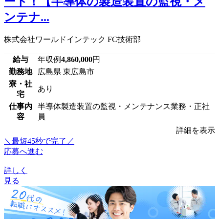
ート！【半導体の製造装置の監視・メ
ンテナ...
株式会社ワールドインテック FC技術部
給与
年収例
4,860,000
円
勤務地
広島県 東広島市
寮・社
あり
宅
仕事内
半導体製造装置の監視・メンテナンス業務・正社
容
員
詳細を表示
＼最短45秒で完了／
応募へ進む
詳しく
見る