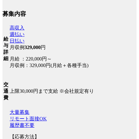
募集内容
高収入
週払い
給
日払い
与
月収例
329,000
円
詳
細
月給 ：220,000円～
月収例：329,000円(月給＋各種手当)
交
上限30,000円まで支給 ※会社規定有り
通
費
大量募集
リモート面接OK
履歴書不要
【応募方法】