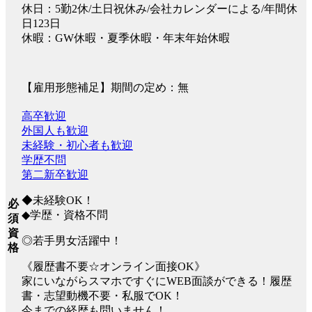
休日：5勤2休/土日祝休み/会社カレンダーによる/年間休
日123日
休暇：GW休暇・夏季休暇・年末年始休暇
【雇用形態補足】期間の定め：無
高卒歓迎
外国人も歓迎
未経験・初心者も歓迎
学歴不問
第二新卒歓迎
◆未経験OK！
必
◆学歴・資格不問
須
資
◎若手男女活躍中！
格
《履歴書不要☆オンライン面接OK》
家にいながらスマホですぐにWEB面談ができる！履歴
書・志望動機不要・私服でOK！
今までの経歴も問いません！