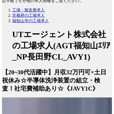
お手数ですが他の求人情報をご覧ください。
工場・製造業求人
京都府の工場求人
福知山市の工場求人
UTエージェント株式会社
の工場求人(AGT福知山ｴﾘｱ
_NP長田野CL_AVY1)
【20~30代活躍中】月収32万円可×土日
祝休み☆半導体洗浄装置の組立・検
査！社宅費補助あり☆《JAVY1C》