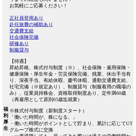
お気軽にご応募ください！
正社員登用あり
赴任旅費の補助あり
交通費支給
社会保険完備
研修あり
制服貸与
【待遇】
昇給昇格、株式付与制度（※）、社会保険・雇用保険・
健康保険・厚生年金・労災保険完備、残業、休出手当有
り、深夜手当、有給休暇、慶弔休暇、通勤交通費支給、
社宅完備（※規定あり）、制服貸与（制服着用の職場の
み）、従業員持株会、資格取得制度あり、定年満60歳
（再雇用として原則65歳迄就業）
福
※株式付与制度（新制度スタート）
利
「働いた時間が、株になる。」
厚
・働いた時間がポイントとして貯まり、累計に応じてUT
生
グループ株式に交換