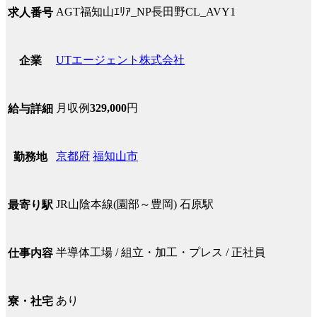
AGT福知山ｴﾘｱ_NP長田野CL_AVY1
求人番号
UTエージェント株式会社
企業
月収例
329,000
円
給与詳細
京都府
福知山市
勤務地
JR山陰本線(園部～豊岡) 石原駅
最寄り駅
半導体工場 / 組立・加工・プレス / 正社員
仕事内容
あり
寮・社宅