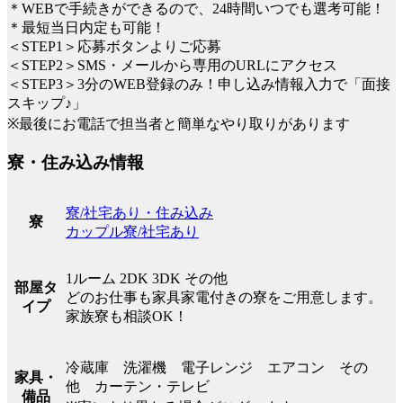
＊WEBで手続きができるので、24時間いつでも選考可能！
＊最短当日内定も可能！
＜STEP1＞応募ボタンよりご応募
＜STEP2＞SMS・メールから専用のURLにアクセス
＜STEP3＞3分のWEB登録のみ！申し込み情報入力で「面接
スキップ♪」
※最後にお電話で担当者と簡単なやり取りがあります
寮・住み込み情報
寮/社宅あり・住み込み
寮
カップル寮/社宅あり
1ルーム 2DK 3DK その他
部屋タ
どのお仕事も家具家電付きの寮をご用意します。
イプ
家族寮も相談OK！
冷蔵庫 洗濯機 電子レンジ エアコン その
家具・
他 カーテン・テレビ
備品