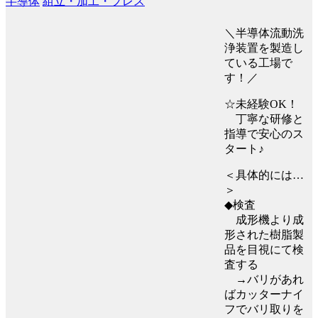
半導体
組立・加工・プレス
＼半導体流動洗
浄装置を製造し
ている工場で
す！／
☆未経験OK！
丁寧な研修と
指導で安心のス
タート♪
＜具体的には…
＞
◆検査
成形機より成
形された樹脂製
品を目視にて検
査する
→バリがあれ
ばカッターナイ
フでバリ取りを