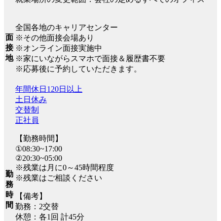
全国各地のキャリアセンター
面
※その他面接会場あり
接
※オンライン面接実施中
地
※家にいながらスマホで面接＆履歴書不要
※応募後に予約していただきます。
年間休日120日以上
土日休み
交替制
正社員
【勤務時間】
①08:30~17:00
②20:30~05:00
※残業は月に0～45時間程度
勤
※残業はご相談ください
務
時
【備考】
間
勤務：2交替
休憩：各1回 計45分