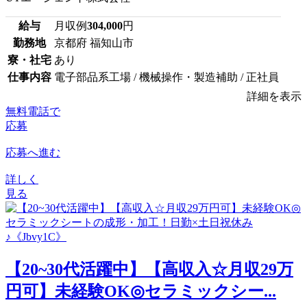
給与
月収例
304,000
円
勤務地
京都府 福知山市
寮・社宅
あり
仕事内容
電子部品系工場 / 機械操作・製造補助 / 正社員
詳細を表示
無料電話で
応募
応募へ進む
詳しく
見る
【20~30代活躍中】【高収入☆月収29万
円可】未経験OK◎セラミックシー...