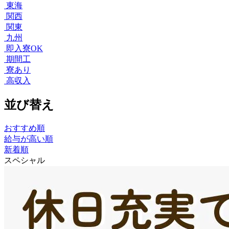
東海
関西
関東
九州
即入寮OK
期間工
寮あり
高収入
並び替え
おすすめ順
給与が高い順
新着順
スペシャル