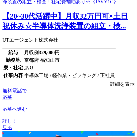
【20~30代活躍中】月収32万円可×土日
祝休み☆半導体洗浄装置の組立・検...
UTエージェント株式会社
給与
月収例
329,000
円
勤務地
京都府 福知山市
寮・社宅
あり
仕事内容
半導体工場 / 軽作業・ピッキング / 正社員
詳細を表示
無料電話で
応募
応募へ進む
詳しく
見る