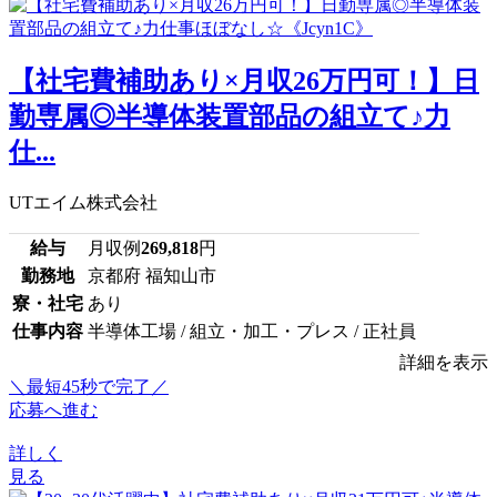
【社宅費補助あり×月収26万円可！】日
勤専属◎半導体装置部品の組立て♪力
仕...
UTエイム株式会社
給与
月収例
269,818
円
勤務地
京都府 福知山市
寮・社宅
あり
仕事内容
半導体工場 / 組立・加工・プレス / 正社員
詳細を表示
＼最短45秒で完了／
応募へ進む
詳しく
見る