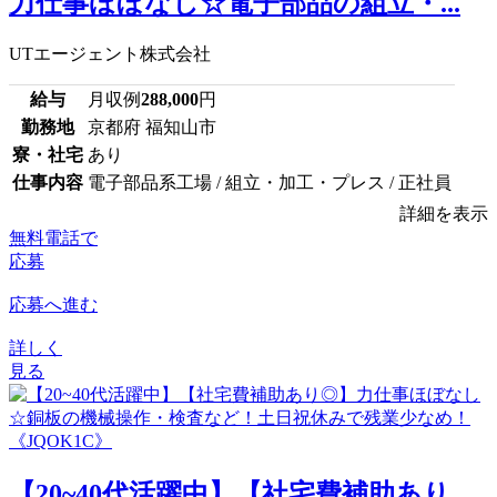
力仕事ほぼなし☆電子部品の組立・...
UTエージェント株式会社
給与
月収例
288,000
円
勤務地
京都府 福知山市
寮・社宅
あり
仕事内容
電子部品系工場 / 組立・加工・プレス / 正社員
詳細を表示
無料電話で
応募
応募へ進む
詳しく
見る
【20~40代活躍中】【社宅費補助あり