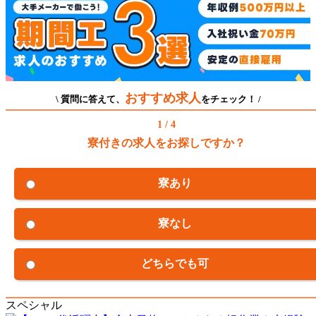
おすすめ求人
\ 質問に答えて、
をチェック！ /
1 / 4
寮付きの求人をお探しですか？
寮あり
寮なし
どちらでも可
スペシャル