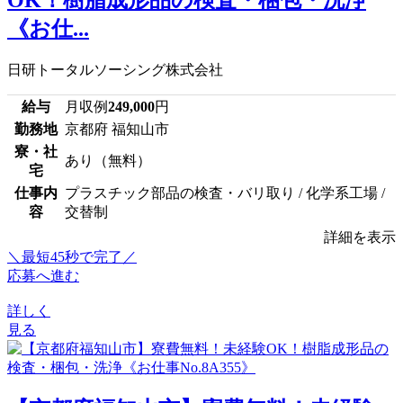
《お仕...
日研トータルソーシング株式会社
給与
月収例
249,000
円
勤務地
京都府 福知山市
寮・社
あり（無料）
宅
仕事内
プラスチック部品の検査・バリ取り / 化学系工場 /
容
交替制
詳細を表示
＼最短45秒で完了／
応募へ進む
詳しく
見る