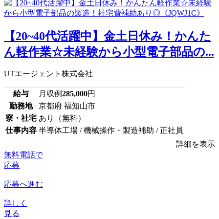
【20~40代活躍中】金土日休み！かんた
ん軽作業☆未経験から小型電子部品の...
UTエージェント株式会社
給与
月収例
285,000
円
勤務地
京都府 福知山市
寮・社宅
あり（無料）
仕事内容
半導体工場 / 機械操作・製造補助 / 正社員
詳細を表示
無料電話で
応募
応募へ進む
詳しく
見る