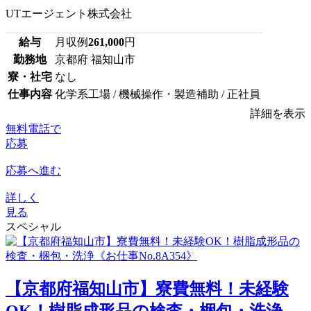
UTエージェント株式会社
給与
月収例
261,000
円
勤務地
京都府 福知山市
寮・社宅
なし
仕事内容
化学系工場 / 機械操作・製造補助 / 正社員
詳細を表示
無料電話で
応募
応募へ進む
詳しく
見る
スペシャル
【京都府福知山市】寮費無料！未経験
OK！樹脂成形品の検査・梱包・洗浄