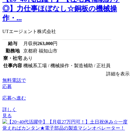
◎】力仕事ほぼなし☆銅板の機械操
作・...
UTエージェント株式会社
給与
月収例
263,000
円
勤務地
京都府 福知山市
寮・社宅
あり
仕事内容
機械系工場 / 機械操作・製造補助 / 正社員
詳細を表示
無料電話で
応募
応募へ進む
詳しく
見る