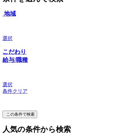
地域
選択
こだわり
給与/職種
選択
条件クリア
この条件で検索
人気の条件から検索