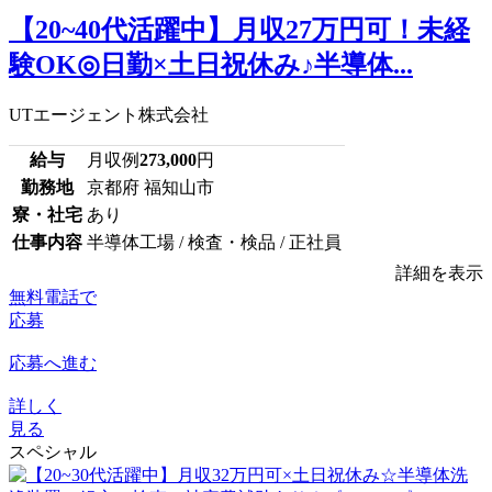
【20~40代活躍中】月収27万円可！未経
験OK◎日勤×土日祝休み♪半導体...
UTエージェント株式会社
給与
月収例
273,000
円
勤務地
京都府 福知山市
寮・社宅
あり
仕事内容
半導体工場 / 検査・検品 / 正社員
詳細を表示
無料電話で
応募
応募へ進む
詳しく
見る
スペシャル