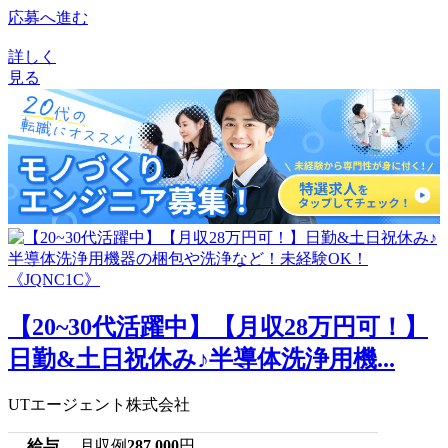
応募へ進む
詳しく
見る
【20~30代活躍中】【月収28万円可！】
日勤&土日祝休み♪半導体洗浄用機...
UTエージェント株式会社
給与
月収例
287,000
円