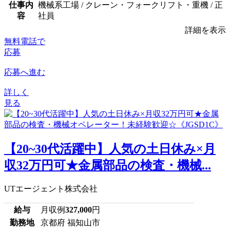
仕事内
機械系工場 / クレーン・フォークリフト・重機 / 正
容
社員
詳細を表示
無料電話で
応募
応募へ進む
詳しく
見る
【20~30代活躍中】人気の土日休み×月
収32万円可★金属部品の検査・機械...
UTエージェント株式会社
給与
月収例
327,000
円
勤務地
京都府 福知山市