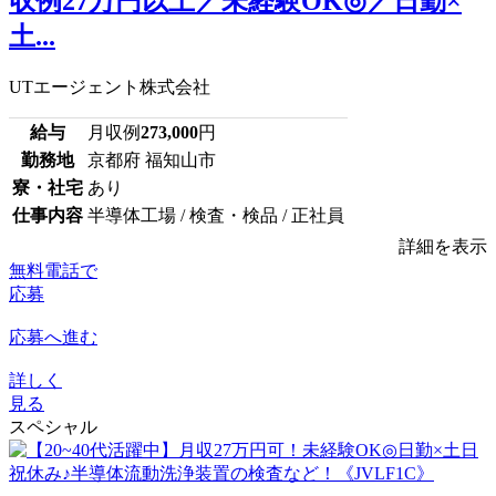
収例27万円以上／未経験OK◎／日勤×
土...
UTエージェント株式会社
給与
月収例
273,000
円
勤務地
京都府 福知山市
寮・社宅
あり
仕事内容
半導体工場 / 検査・検品 / 正社員
詳細を表示
無料電話で
応募
応募へ進む
詳しく
見る
スペシャル