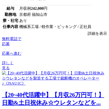
給与
月収例
242,000
円
勤務地
京都府 福知山市
寮・社宅
あり
仕事内容
機械系工場 / 軽作業・ピッキング / 正社員
詳細を表示
無料電話で
応募
応募へ進む
詳しく
見る
【20~40代活躍中】【月収26万円可！】
日勤&土日祝休み☆ウレタンなどを...