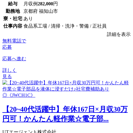
給与
月収例
282,000
円
勤務地
京都府 福知山市
寮・社宅
あり
仕事内容
食品系工場 / 清掃・洗浄・警備 / 正社員
詳細を表示
無料電話で
応募
応募へ進む
詳しく
見る
【20~40代活躍中】年休167日×月収30万
円可！かんたん軽作業☆電子部...
UTエージェント株式会社