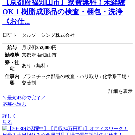
【京都府福知山市】寮費無料！未経験
OK！樹脂成形品の検査・梱包・洗浄
《お仕...
日研トータルソーシング株式会社
給与
月収例
252,000
円
勤務地
京都府 福知山市
寮・社
あり（無料）
宅
仕事内
プラスチック部品の検査・バリ取り / 化学系工場 /
容
交替制
詳細を表示
＼最短45秒で完了／
応募へ進む
詳しく
見る