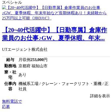
スペシャル
【20~40代活躍中】【日勤専属】倉庫作
業員のお仕事♪GW、夏季休暇、年末...
UTエージェント株式会社
給与
月収例
253,000
円
勤務地
京都府 福知山市
寮・社
あり
宅
仕事内
機械系工場 / クレーン・フォークリフト・重機 / 正
容
社員
詳細を表示
無料電話で
応募