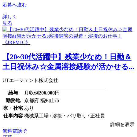
応募へ進む
詳しく
見る
【20~30代活躍中】残業少なめ！日勤＆
土日祝休み☆金属溶接経験が活かせる...
UTエージェント株式会社
給与
月収例
206,000
円
勤務地
京都府 福知山市
寮・社宅
あり
仕事内容
機械系工場 / 溶接・バリ取り / 正社員
詳細を表示
無料電話で