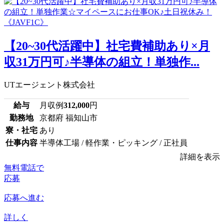
【20~30代活躍中】社宅費補助あり×月
収31万円可♪半導体の組立！単独作...
UTエージェント株式会社
給与
月収例
312,000
円
勤務地
京都府 福知山市
寮・社宅
あり
仕事内容
半導体工場 / 軽作業・ピッキング / 正社員
詳細を表示
無料電話で
応募
応募へ進む
詳しく