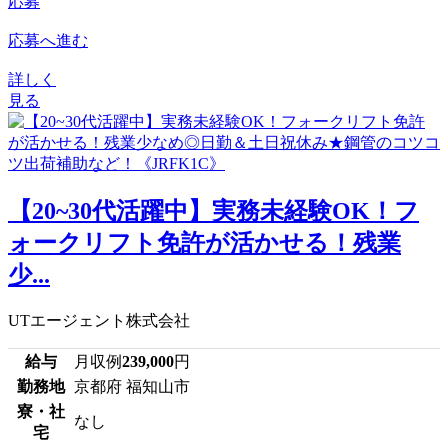
応募
応募へ進む
詳しく
見る
【20~30代活躍中】実務未経験OK！フ
ォークリフト免許が活かせる！残業
少...
UTエージェント株式会社
給与
月収例
239,000
円
勤務地
京都府 福知山市
寮・社
なし
宅