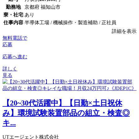
勤務地
京都府 福知山市
寮・社宅
あり
仕事内容
半導体工場 / 機械操作・製造補助 / 正社員
詳細を表示
無料電話で
応募
応募へ進む
詳しく
見る
【20~30代活躍中】【日勤×土日祝休
み】環境試験装置部品の組立・検査◎
キ...
UTエージェント株式会社