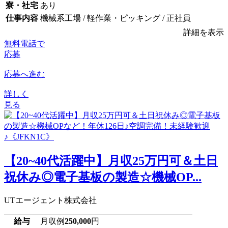
寮・社宅
あり
仕事内容
機械系工場 / 軽作業・ピッキング / 正社員
詳細を表示
無料電話で
応募
応募へ進む
詳しく
見る
【20~40代活躍中】月収25万円可＆土日
祝休み◎電子基板の製造☆機械OP...
UTエージェント株式会社
給与
月収例
250,000
円