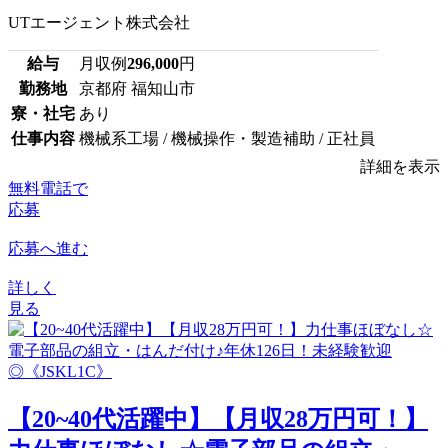
UTエージェント株式会社
給与
月収例
296,000
円
勤務地
京都府 福知山市
寮・社宅
あり
仕事内容
機械系工場 / 機械操作・製造補助 / 正社員
詳細を表示
無料電話で
応募
応募へ進む
詳しく
見る
【20~40代活躍中】【月収28万円可！】