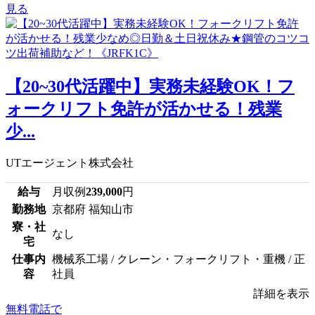
見る
【20~30代活躍中】実務未経験OK！フ
ォークリフト免許が活かせる！残業
少...
UTエージェント株式会社
給与
月収例
239,000
円
勤務地
京都府 福知山市
寮・社
なし
宅
仕事内
機械系工場 / クレーン・フォークリフト・重機 / 正
容
社員
詳細を表示
無料電話で