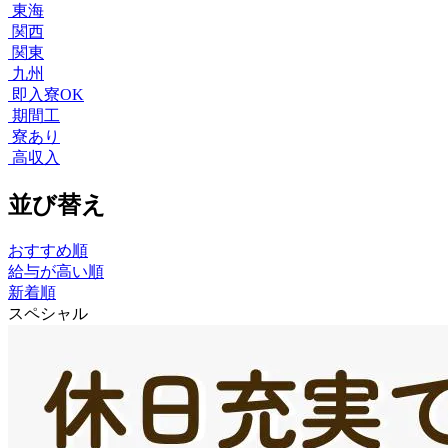
東海
関西
関東
九州
即入寮OK
期間工
寮あり
高収入
並び替え
おすすめ順
給与が高い順
新着順
スペシャル