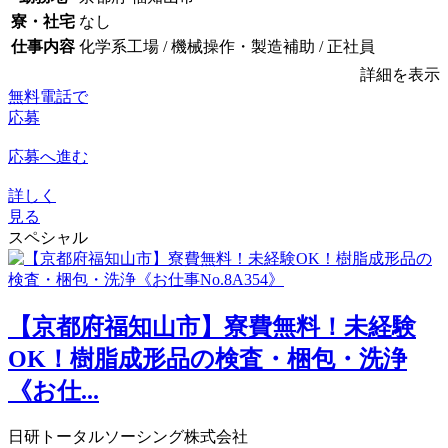
寮・社宅
なし
仕事内容
化学系工場 / 機械操作・製造補助 / 正社員
詳細を表示
無料電話で
応募
応募へ進む
詳しく
見る
スペシャル
【京都府福知山市】寮費無料！未経験
OK！樹脂成形品の検査・梱包・洗浄
《お仕...
日研トータルソーシング株式会社