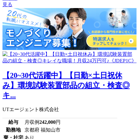
見る
【20~30代活躍中】【日勤×土日祝休
み】環境試験装置部品の組立・検査◎
キ...
UTエージェント株式会社
給与
月収例
242,000
円
勤務地
京都府 福知山市
寮・社宅
あり