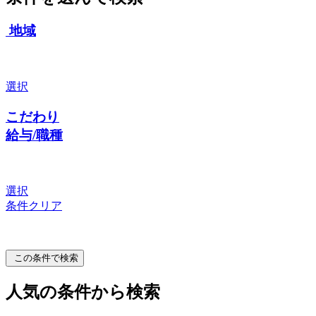
地域
選択
こだわり
給与/職種
選択
条件クリア
この条件で検索
人気の条件から検索