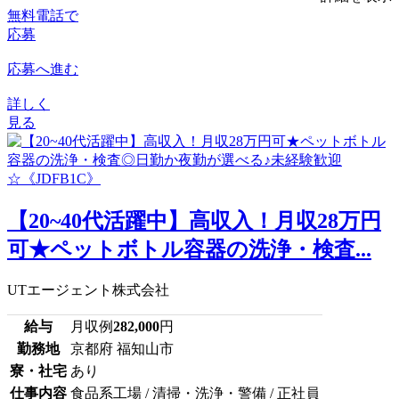
無料電話で
応募
応募へ進む
詳しく
見る
【20~40代活躍中】高収入！月収28万円
可★ペットボトル容器の洗浄・検査...
UTエージェント株式会社
給与
月収例
282,000
円
勤務地
京都府 福知山市
寮・社宅
あり
仕事内容
食品系工場 / 清掃・洗浄・警備 / 正社員