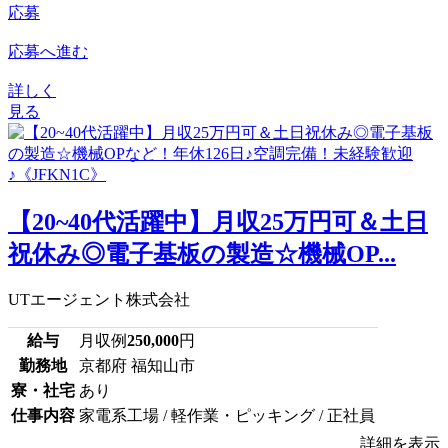
応募
応募へ進む
詳しく
見る
【20~40代活躍中】月収25万円可＆土日
祝休み◎電子基板の製造☆機械OP...
UTエージェント株式会社
給与
月収例
250,000
円
勤務地
京都府 福知山市
寮・社宅
あり
仕事内容
家電系工場 / 軽作業・ピッキング / 正社員
詳細を表示