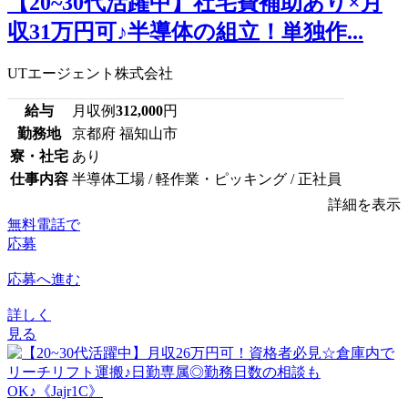
【20~30代活躍中】社宅費補助あり×月
収31万円可♪半導体の組立！単独作...
UTエージェント株式会社
給与
月収例
312,000
円
勤務地
京都府 福知山市
寮・社宅
あり
仕事内容
半導体工場 / 軽作業・ピッキング / 正社員
詳細を表示
無料電話で
応募
応募へ進む
詳しく
見る