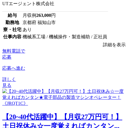
UTエージェント株式会社
給与
月収例
263,000
円
勤務地
京都府 福知山市
寮・社宅
あり
仕事内容
機械系工場 / 機械操作・製造補助 / 正社員
詳細を表示
無料電話で
応募
応募へ進む
詳しく
見る
【20~40代活躍中】【月収27万円可！】
土日祝休み☆一度覚えればカンタン...