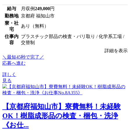
給与
月収例
249,000
円
勤務地
京都府 福知山市
寮・社
あり（無料）
宅
仕事内
プラスチック部品の検査・バリ取り / 化学系工場 /
容
交替制
詳細を表示
＼最短45秒で完了／
応募へ進む
詳しく
見る
【京都府福知山市】寮費無料！未経験
OK！樹脂成形品の検査・梱包・洗浄
《お仕...