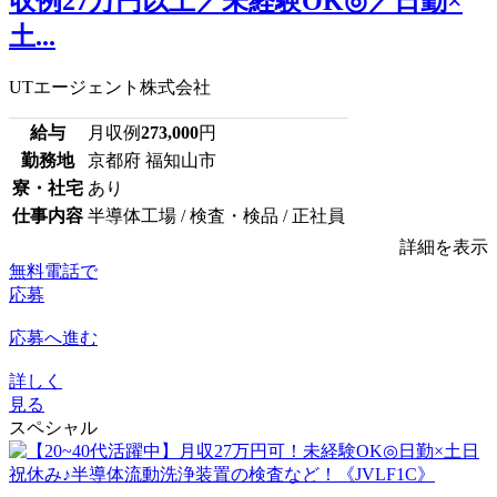
収例27万円以上／未経験OK◎／日勤×
土...
UTエージェント株式会社
給与
月収例
273,000
円
勤務地
京都府 福知山市
寮・社宅
あり
仕事内容
半導体工場 / 検査・検品 / 正社員
詳細を表示
無料電話で
応募
応募へ進む
詳しく
見る
スペシャル