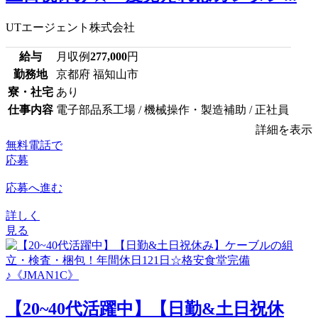
UTエージェント株式会社
給与
月収例
277,000
円
勤務地
京都府 福知山市
寮・社宅
あり
仕事内容
電子部品系工場 / 機械操作・製造補助 / 正社員
詳細を表示
無料電話で
応募
応募へ進む
詳しく
見る
【20~40代活躍中】【日勤&土日祝休