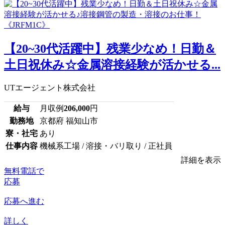
【20~30代活躍中】残業少なめ！日勤＆
土日祝休み☆金属溶接経験が活かせる...
UTエージェント株式会社
給与
月収例
206,000
円
勤務地
京都府 福知山市
寮・社宅
あり
仕事内容
機械系工場 / 溶接・バリ取り / 正社員
詳細を表示
無料電話で
応募
応募へ進む
詳しく