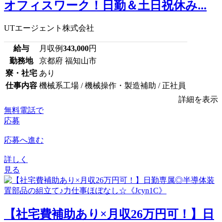
オフィスワーク！日勤＆土日祝休み...
UTエージェント株式会社
給与
月収例
343,000
円
勤務地
京都府 福知山市
寮・社宅
あり
仕事内容
機械系工場 / 機械操作・製造補助 / 正社員
詳細を表示
無料電話で
応募
応募へ進む
詳しく
見る
【社宅費補助あり×月収26万円可！】日