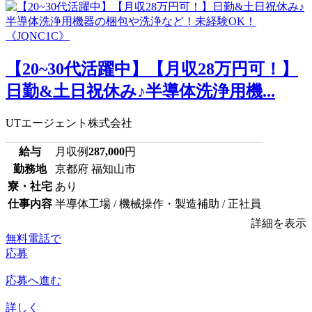
【20~30代活躍中】【月収28万円可！】
日勤&土日祝休み♪半導体洗浄用機...
UTエージェント株式会社
給与
月収例
287,000
円
勤務地
京都府 福知山市
寮・社宅
あり
仕事内容
半導体工場 / 機械操作・製造補助 / 正社員
詳細を表示
無料電話で
応募
応募へ進む
詳しく