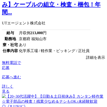
み】ケーブルの組立・検査・梱包！年
間...
UTエージェント株式会社
給与
月収例
213,000
円
勤務地
京都府 福知山市
寮・社宅
あり
仕事内容
化学系工場 / 軽作業・ピッキング / 正社員
詳細を表示
無料電話で
応募
応募へ進む
詳しく
見る