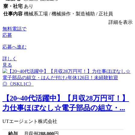
寮・社宅
あり
仕事内容
機械系工場 / 機械操作・製造補助 / 正社員
詳細を表示
無料電話で
応募
応募へ進む
詳しく
見る
【20~40代活躍中】【月収28万円可！】
力仕事ほぼなし☆電子部品の組立・...
UTエージェント株式会社
給与
月収例
288,000
円