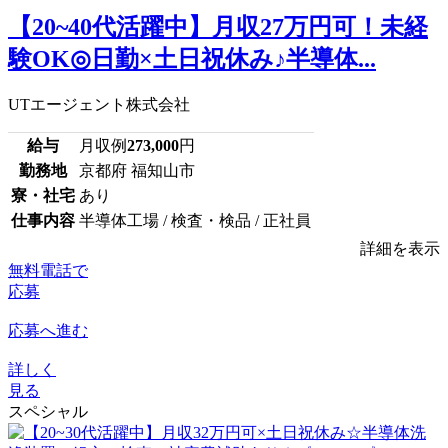
【20~40代活躍中】月収27万円可！未経
験OK◎日勤×土日祝休み♪半導体...
UTエージェント株式会社
給与
月収例
273,000
円
勤務地
京都府 福知山市
寮・社宅
あり
仕事内容
半導体工場 / 検査・検品 / 正社員
詳細を表示
無料電話で
応募
応募へ進む
詳しく
見る
スペシャル