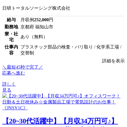
日研トータルソーシング株式会社
給与
月収例
252,000
円
勤務地
京都府 福知山市
寮・社
あり（無料）
宅
仕事内
プラスチック部品の検査・バリ取り / 化学系工場 /
容
交替制
詳細を表示
＼最短45秒で完了／
応募へ進む
詳しく
見る
【20~30代活躍中】【月収34万円可♪】