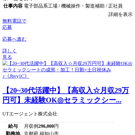
仕事内容
電子部品系工場 / 機械操作・製造補助 / 正社員
詳細を表示
無料電話で
応募
応募へ進む
詳しく
見る
【20~30代活躍中】【高収入☆月収29万
円可】未経験OK◎セラミックシー...
UTエージェント株式会社
給与
月収例
296,000
円
勤務地
京都府 福知山市