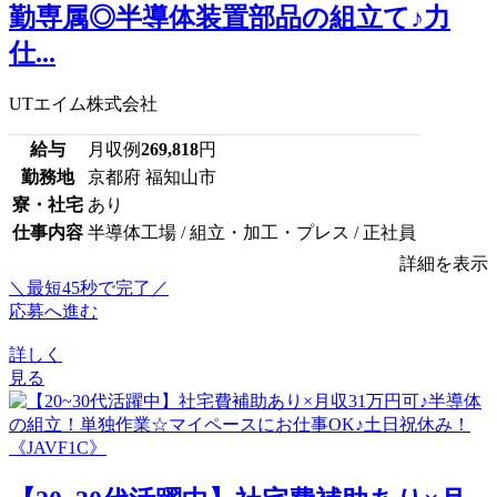
勤専属◎半導体装置部品の組立て♪力
仕...
UTエイム株式会社
給与
月収例
269,818
円
勤務地
京都府 福知山市
寮・社宅
あり
仕事内容
半導体工場 / 組立・加工・プレス / 正社員
詳細を表示
＼最短45秒で完了／
応募へ進む
詳しく
見る