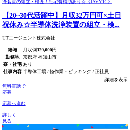
【20~30代活躍中】月収32万円可×土日
祝休み☆半導体洗浄装置の組立・検...
UTエージェント株式会社
給与
月収例
329,000
円
勤務地
京都府 福知山市
寮・社宅
あり
仕事内容
半導体工場 / 軽作業・ピッキング / 正社員
詳細を表示
無料電話で
応募
応募へ進む
詳しく
見る