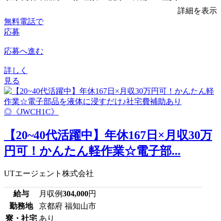
詳細を表示
無料電話で
応募
応募へ進む
詳しく
見る
【20~40代活躍中】年休167日×月収30万
円可！かんたん軽作業☆電子部...
UTエージェント株式会社
給与
月収例
304,000
円
勤務地
京都府 福知山市
寮・社宅
あり