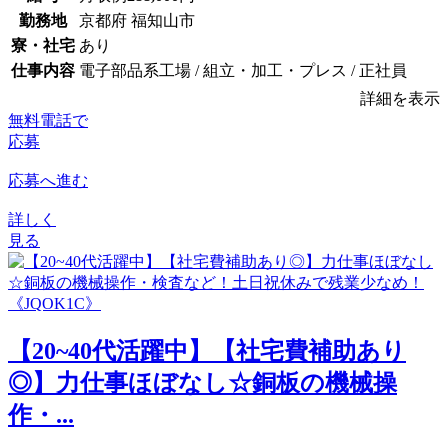
勤務地
京都府 福知山市
寮・社宅
あり
仕事内容
電子部品系工場 / 組立・加工・プレス / 正社員
詳細を表示
無料電話で
応募
応募へ進む
詳しく
見る
【20~40代活躍中】【社宅費補助あり
◎】力仕事ほぼなし☆銅板の機械操
作・...