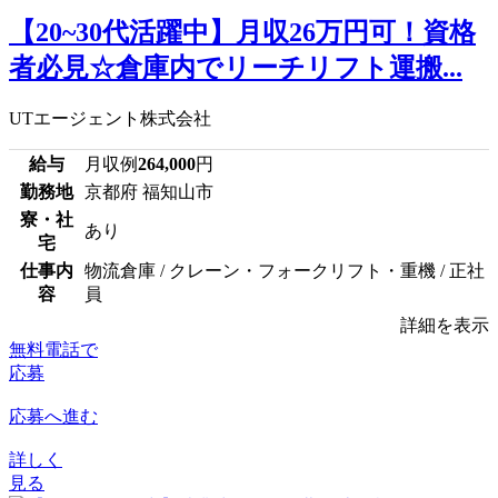
【20~30代活躍中】月収26万円可！資格
者必見☆倉庫内でリーチリフト運搬...
UTエージェント株式会社
給与
月収例
264,000
円
勤務地
京都府 福知山市
寮・社
あり
宅
仕事内
物流倉庫 / クレーン・フォークリフト・重機 / 正社
容
員
詳細を表示
無料電話で
応募
応募へ進む
詳しく
見る