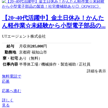
【20~40代活躍中】金土日休み！かんた
ん軽作業☆未経験から小型電子部品の...
UTエージェント株式会社
給与
月収例
285,000
円
勤務地
京都府 福知山市
寮・社宅
あり（無料）
仕事内容
半導体工場 / 機械操作・製造補助 / 正社員
詳細を表示
無料電話で
応募
応募へ進む
詳しく
見る