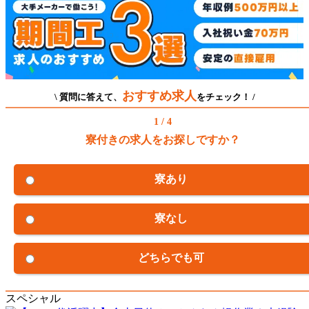
おすすめ求人
\ 質問に答えて、
をチェック！ /
1 / 4
寮付きの求人をお探しですか？
寮あり
寮なし
どちらでも可
スペシャル