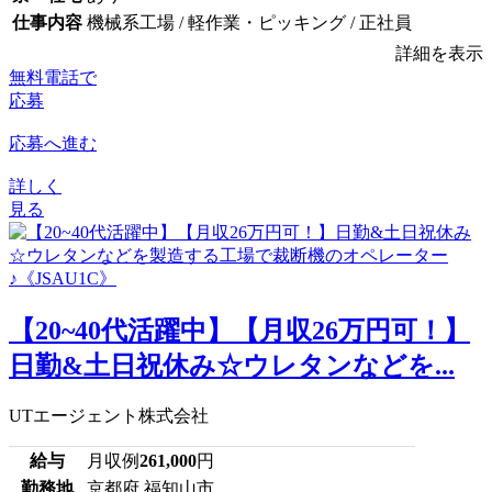
仕事内容
機械系工場 / 軽作業・ピッキング / 正社員
詳細を表示
無料電話で
応募
応募へ進む
詳しく
見る
【20~40代活躍中】【月収26万円可！】
日勤&土日祝休み☆ウレタンなどを...
UTエージェント株式会社
給与
月収例
261,000
円
勤務地
京都府 福知山市