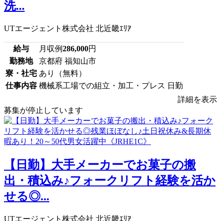
洗...
UTエージェント株式会社 北近畿ｴﾘｱ
給与
月収例
286,000
円
勤務地
京都府 福知山市
寮・社宅
あり（無料）
仕事内容
機械系工場での組立・加工・プレス 日勤
詳細を表示
募集が停止しています
【日勤】大手メーカーでお菓子の搬
出・積込み♪フォークリフト経験を活か
せる◎...
UTエージェント株式会社 北近畿ｴﾘｱ