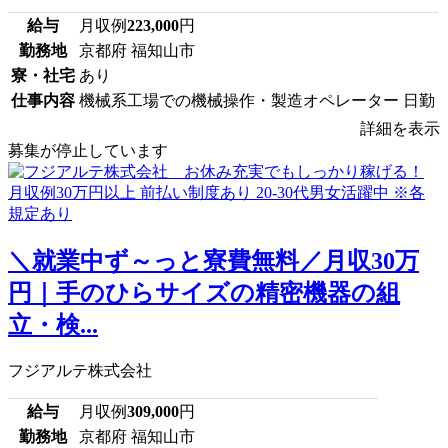
給与
月収例
223,000
円
勤務地
京都府 福知山市
寮・社宅
あり
仕事内容
機械系工場での機械操作・製造オペレーター 日勤
詳細を表示
募集が停止しています
＼就業中ず～っと寮費無料／月収30万
円｜手のひらサイズの精密機器の組
立・検...
フジアルテ株式会社
給与
月収例
309,000
円
勤務地
京都府 福知山市