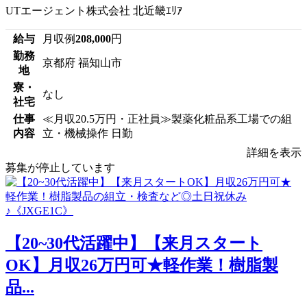
UTエージェント株式会社 北近畿ｴﾘｱ
給与
月収例
208,000
円
勤務
京都府 福知山市
地
寮・
なし
社宅
仕事
≪月収20.5万円・正社員≫製薬化粧品系工場での組
内容
立・機械操作 日勤
詳細を表示
募集が停止しています
【20~30代活躍中】【来月スタート
OK】月収26万円可★軽作業！樹脂製
品...