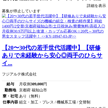
詳細を表示
募集が停止しています
【20〜30代の若手世代活躍中】【研修
ありで未経験から安心◎両手のひらサ
イ...
フジアルテ株式会社
給与
月収例
309,000
円
勤務地
京都府 福知山市
寮・社宅
あり（無料）
仕事内容
組立・加工・プレス / 機械系工場 / 交替制