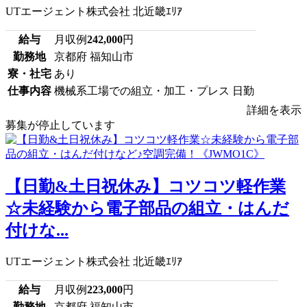
UTエージェント株式会社 北近畿ｴﾘｱ
給与
月収例
242,000
円
勤務地
京都府 福知山市
寮・社宅
あり
仕事内容
機械系工場での組立・加工・プレス 日勤
詳細を表示
募集が停止しています
【日勤&土日祝休み】コツコツ軽作業
☆未経験から電子部品の組立・はんだ
付けな...
UTエージェント株式会社 北近畿ｴﾘｱ
給与
月収例
223,000
円
勤務地
京都府 福知山市