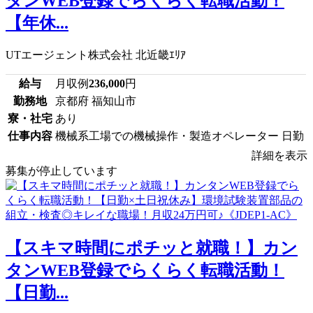
タンWEB登録でらくらく転職活動！
【年休...
UTエージェント株式会社 北近畿ｴﾘｱ
給与
月収例
236,000
円
勤務地
京都府 福知山市
寮・社宅
あり
仕事内容
機械系工場での機械操作・製造オペレーター 日勤
詳細を表示
募集が停止しています
【スキマ時間にポチッと就職！】カン
タンWEB登録でらくらく転職活動！
【日勤...