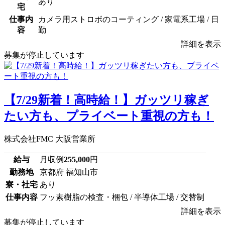
あり
宅
仕事内
カメラ用ストロボのコーティング / 家電系工場 / 日
容
勤
詳細を表示
募集が停止しています
【7/29新着！高時給！】ガッツリ稼ぎ
たい方も、プライベート重視の方も！
株式会社FMC 大阪営業所
給与
月収例
255,000
円
勤務地
京都府 福知山市
寮・社宅
あり
仕事内容
フッ素樹脂の検査・梱包 / 半導体工場 / 交替制
詳細を表示
募集が停止しています