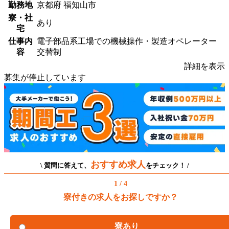
勤務地
京都府 福知山市
寮・社
あり
宅
仕事内
電子部品系工場での機械操作・製造オペレーター
容
交替制
詳細を表示
募集が停止しています
おすすめ求人
\ 質問に答えて、
をチェック！ /
1 / 4
寮付きの求人をお探しですか？
寮あり