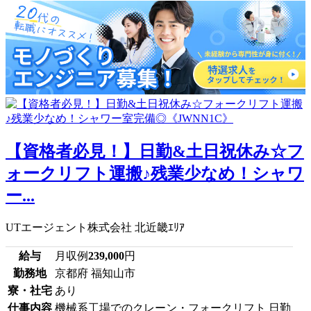
【資格者必見！】日勤&土日祝休み☆フ
ォークリフト運搬♪残業少なめ！シャワ
ー...
UTエージェント株式会社 北近畿ｴﾘｱ
給与
月収例
239,000
円
勤務地
京都府 福知山市
寮・社宅
あり
仕事内容
機械系工場でのクレーン・フォークリフト 日勤