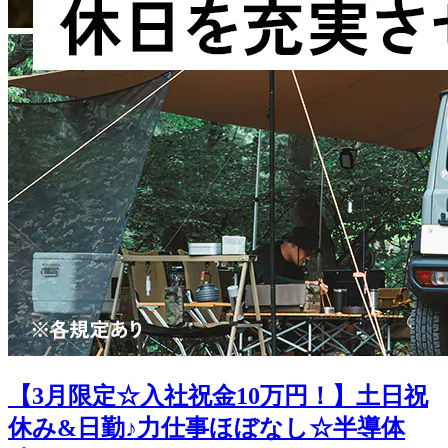
【3月限定☆入社祝金10万円！】土日祝
休み&日勤♪力仕事ほぼなし☆半導体