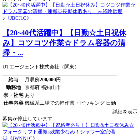
【20~40代活躍中】【日勤☆土日祝休
み】コツコツ作業☆ドラム容器の清
掃・...
UTエージェント株式会社（関東）
給与
月収例
200,000
円
勤務地
京都府 福知山市
寮・社宅
あり
仕事内容
機械系工場での軽作業・ピッキング 日勤
詳細を表示
募集が停止しています