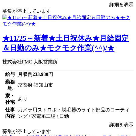
詳細を表示
募集が停止しています
★11/25～新着★土日祝休み★月給固定
＆日勤のみ★モクモク作業(^^)/★
株式会社FMC 大阪営業所
給与
月収例
233,980
円
勤務
京都府 福知山市
地
寮・
あり
社宅
仕事
カメラ用ストロボ・脱毛器のライト部品のコーティ
内容
ング / 家電系工場 / 日勤
詳細を表示
募集が停止しています