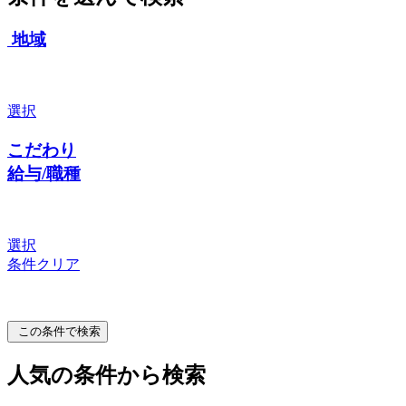
地域
選択
こだわり
給与/職種
選択
条件クリア
この条件で検索
人気の条件から検索