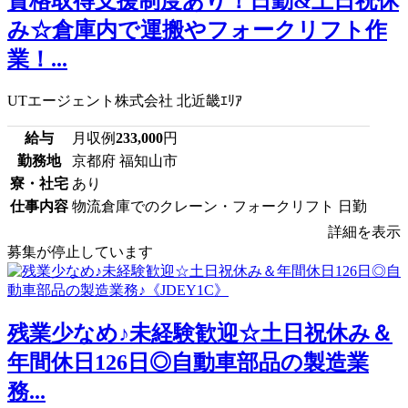
資格取得支援制度あり！日勤&土日祝休
み☆倉庫内で運搬やフォークリフト作
業！...
UTエージェント株式会社 北近畿ｴﾘｱ
給与
月収例
233,000
円
勤務地
京都府 福知山市
寮・社宅
あり
仕事内容
物流倉庫でのクレーン・フォークリフト 日勤
詳細を表示
募集が停止しています
残業少なめ♪未経験歓迎☆土日祝休み＆
年間休日126日◎自動車部品の製造業
務...