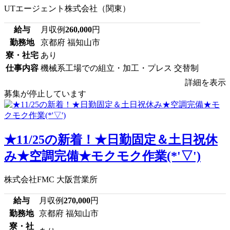
UTエージェント株式会社（関東）
給与
月収例
260,000
円
勤務地
京都府 福知山市
寮・社宅
あり
仕事内容
機械系工場での組立・加工・プレス 交替制
詳細を表示
募集が停止しています
★11/25の新着！★日勤固定＆土日祝休
み★空調完備★モクモク作業(*'▽')
株式会社FMC 大阪営業所
給与
月収例
270,000
円
勤務地
京都府 福知山市
寮・社