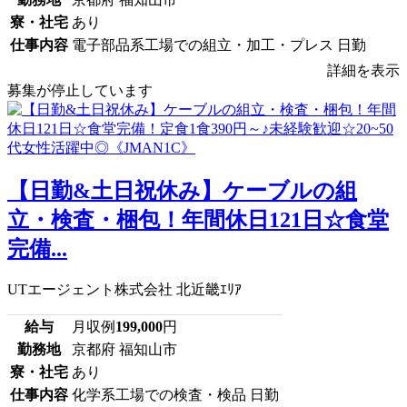
寮・社宅
あり
仕事内容
電子部品系工場での組立・加工・プレス 日勤
詳細を表示
募集が停止しています
【日勤&土日祝休み】ケーブルの組
立・検査・梱包！年間休日121日☆食堂
完備...
UTエージェント株式会社 北近畿ｴﾘｱ
給与
月収例
199,000
円
勤務地
京都府 福知山市
寮・社宅
あり
仕事内容
化学系工場での検査・検品 日勤