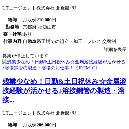
UTエージェント株式会社 北近畿ｴﾘｱ
給与
月収例
210,000
円
勤務地
京都府 福知山市
寮・社宅
あり
仕事内容
自動車系工場での組立・加工・プレス 交替制
詳細を表示
募集が停止しています
残業少なめ！日勤&土日祝休み☆金属溶
接経験が活かせる♪溶接鋼管の製造・溶
接...
UTエージェント株式会社 北近畿ｴﾘｱ
給与
月収例
206,000
円