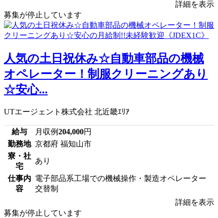
詳細を表示
募集が停止しています
人気の土日祝休み☆自動車部品の機械
オペレーター！制服クリーニングあり
☆安心...
UTエージェント株式会社 北近畿ｴﾘｱ
給与
月収例
204,000
円
勤務地
京都府 福知山市
寮・社
あり
宅
仕事内
電子部品系工場での機械操作・製造オペレーター
容
交替制
詳細を表示
募集が停止しています