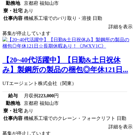
勤務地
京都府 福知山市
寮・社宅
あり
仕事内容
機械系工場でのバリ取り・溶接 日勤
詳細を表示
募集が停止しています
【20~40代活躍中】【日勤&土日祝休
み】製鋼所の製品の梱包◎年休121日...
UTエージェント株式会社（関東）
給与
月収例
223,000
円
勤務地
京都府 福知山市
寮・社宅
あり
仕事内容
機械系工場でのクレーン・フォークリフト 日勤
詳細を表示
募集が停止しています