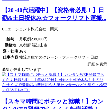
【20~40代活躍中】【資格者必見！】日
勤&土日祝休み☆フォークリフト運搬...
UTエージェント株式会社（関東）
給与
月収例
239,000
円
勤務地
京都府 福知山市
寮・社宅
あり
仕事内容
物流倉庫でのクレーン・フォークリフト 日勤
詳細を表示
募集が停止しています
【スキマ時間にポチッと就職！】カン