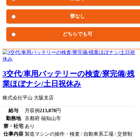
寮なし
どちらでも可
3交代/車用バッテリーの検査/寮完備/残
業ほぼナシ/土日祝休み
株式会社平山 大阪支店
給与
月収例
213,878
円
勤務地
京都府 福知山市
寮・社宅
あり
仕事内容
製造マシンの操作・検査 / 自動車系工場 / 交替制