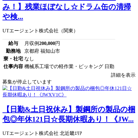
み！】残業ほぼなし☆ドラム缶の清掃
や検...
UTエージェント株式会社（関東）
給与
月収例
200,000
円
勤務地
京都府 福知山市
寮・社宅
なし
仕事内容
機械系工場での軽作業・ピッキング 日勤
詳細を表示
募集が停止しています
【日勤&土日祝休み】製鋼所の製品の梱
包◎年休121日☆長期休暇あり！《JW...
UTエージェント株式会社 北近畿ｴﾘｱ