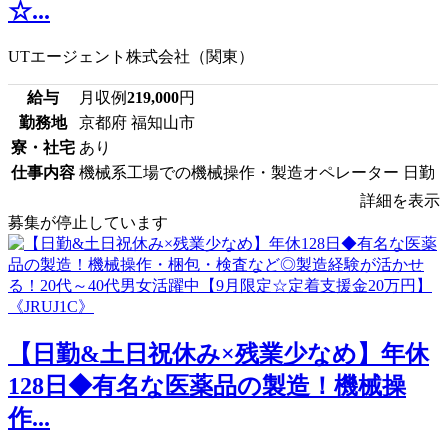
☆...
UTエージェント株式会社（関東）
給与
月収例
219,000
円
勤務地
京都府 福知山市
寮・社宅
あり
仕事内容
機械系工場での機械操作・製造オペレーター 日勤
詳細を表示
募集が停止しています
【日勤&土日祝休み×残業少なめ】年休
128日◆有名な医薬品の製造！機械操
作...