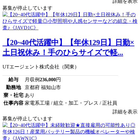
詳細を表示
募集が停止しています
【20~40代活躍中】【年休129日】日勤×
土日祝休み！手のひらサイズで軽...
UTエージェント株式会社（関東）
給与
月収例
236,000
円
勤務地
京都府 福知山市
寮・社宅
あり
仕事内容
家電系工場 / 組立・加工・プレス / 正社員
詳細を表示
募集が停止しています