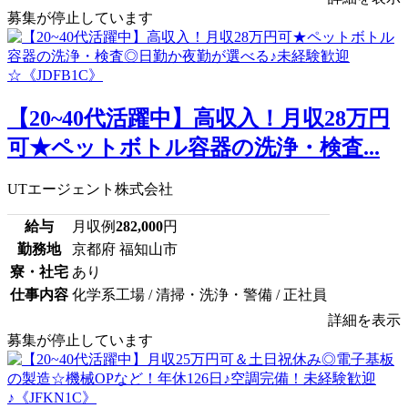
募集が停止しています
【20~40代活躍中】高収入！月収28万円
可★ペットボトル容器の洗浄・検査...
UTエージェント株式会社
給与
月収例
282,000
円
勤務地
京都府 福知山市
寮・社宅
あり
仕事内容
化学系工場 / 清掃・洗浄・警備 / 正社員
詳細を表示
募集が停止しています