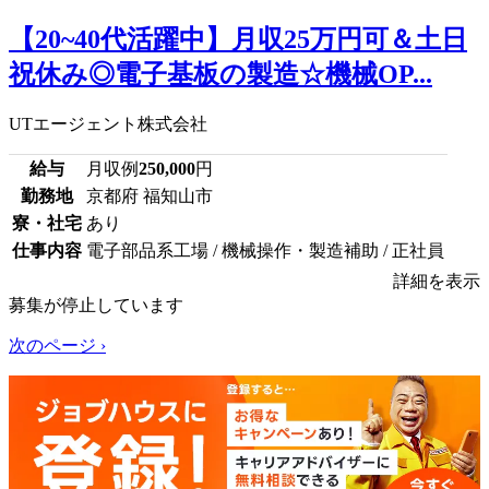
【20~40代活躍中】月収25万円可＆土日
祝休み◎電子基板の製造☆機械OP...
UTエージェント株式会社
給与
月収例
250,000
円
勤務地
京都府 福知山市
寮・社宅
あり
仕事内容
電子部品系工場 / 機械操作・製造補助 / 正社員
詳細を表示
募集が停止しています
次のページ ›