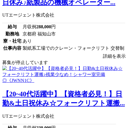
日休み♪紙製品の機械オペレーター...
UTエージェント株式会社
給与
月収例
288,000
円
勤務地
京都府 福知山市
寮・社宅
あり
仕事内容
製紙系工場でのクレーン・フォークリフト 交替制
詳細を表示
募集が停止しています
【20~40代活躍中】【資格者必見！】日
勤&土日祝休み☆フォークリフト運搬...
UTエージェント株式会社
給与
月収例
239,000
円