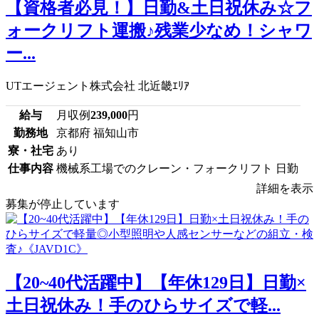
【資格者必見！】日勤&土日祝休み☆フ
ォークリフト運搬♪残業少なめ！シャワ
ー...
UTエージェント株式会社 北近畿ｴﾘｱ
給与
月収例
239,000
円
勤務地
京都府 福知山市
寮・社宅
あり
仕事内容
機械系工場でのクレーン・フォークリフト 日勤
詳細を表示
募集が停止しています
【20~40代活躍中】【年休129日】日勤×
土日祝休み！手のひらサイズで軽...