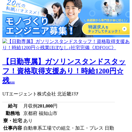
【日勤専属】ガソリンスタンドスタッ
フ！資格取得支援あり！時給1200円☆
残...
UTエージェント株式会社 北近畿ｴﾘｱ
給与
月収例
201,000
円
勤務地
京都府 福知山市
寮・社宅
あり
仕事内容
自動車系工場での組立・加工・プレス 日勤