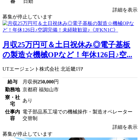
容
日勤
詳細を表示
募集が停止しています
月収25万円可＆土日祝休み◎電子基板
の製造☆機械OPなど！年休126日♪空...
UTエージェント株式会社 北近畿ｴﾘｱ
給与
月収例
250,000
円
勤務地
京都府 福知山市
寮・社
あり
宅
仕事内
電子部品系工場での機械操作・製造オペレーター
容
交替制
詳細を表示
募集が停止しています