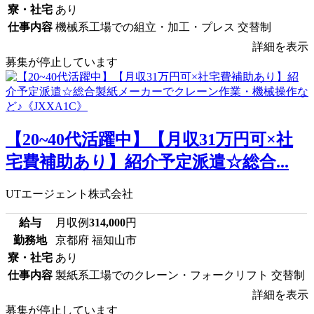
寮・社宅
あり
仕事内容
機械系工場での組立・加工・プレス 交替制
詳細を表示
募集が停止しています
【20~40代活躍中】【月収31万円可×社
宅費補助あり】紹介予定派遣☆総合...
UTエージェント株式会社
給与
月収例
314,000
円
勤務地
京都府 福知山市
寮・社宅
あり
仕事内容
製紙系工場でのクレーン・フォークリフト 交替制
詳細を表示
募集が停止しています