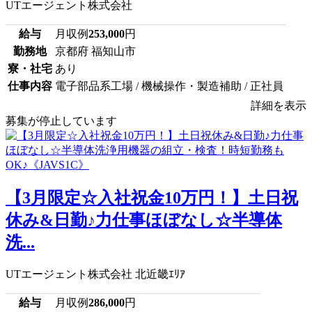
UTエージェント株式会社
給与
月収例
253,000
円
勤務地
京都府 福知山市
寮・社宅
あり
仕事内容
電子部品系工場 / 機械操作・製造補助 / 正社員
詳細を表示
募集が停止しています
【3月限定☆入社祝金10万円！】土日祝
休み&日勤♪力仕事ほぼなし☆半導体
洗...
UTエージェント株式会社 北近畿ｴﾘｱ
給与
月収例
286,000
円