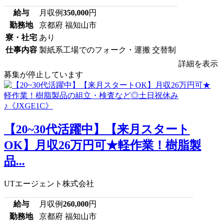
給与
月収例
350,000
円
勤務地
京都府 福知山市
寮・社宅
あり
仕事内容
製紙系工場でのフォーク・運搬 交替制
詳細を表示
募集が停止しています
【20~30代活躍中】【来月スタート
OK】月収26万円可★軽作業！樹脂製
品...
UTエージェント株式会社
給与
月収例
260,000
円
勤務地
京都府 福知山市