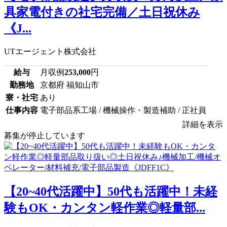
具家電付きの社宅完備／土日祝休み
《J...
UTエージェント株式会社
給与
月収例
253,000
円
勤務地
京都府 福知山市
寮・社宅
あり
仕事内容
電子部品系工場 / 機械操作・製造補助 / 正社員
詳細を表示
募集が停止しています
【20~40代活躍中】50代も活躍中！未経
験もOK・カンタン軽作業◎軽量部...