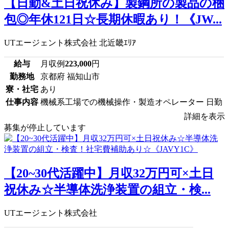
【日勤&土日祝休み】製鋼所の製品の梱
包◎年休121日☆長期休暇あり！《JW...
UTエージェント株式会社 北近畿ｴﾘｱ
給与
月収例
223,000
円
勤務地
京都府 福知山市
寮・社宅
あり
仕事内容
機械系工場での機械操作・製造オペレーター 日勤
詳細を表示
募集が停止しています
【20~30代活躍中】月収32万円可×土日
祝休み☆半導体洗浄装置の組立・検...
UTエージェント株式会社