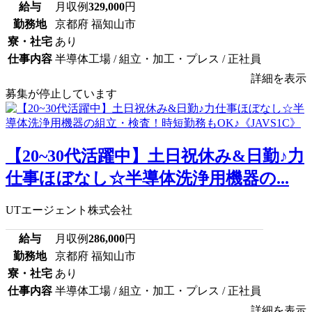
給与
月収例
329,000
円
勤務地
京都府 福知山市
寮・社宅
あり
仕事内容
半導体工場 / 組立・加工・プレス / 正社員
詳細を表示
募集が停止しています
【20~30代活躍中】土日祝休み&日勤♪力
仕事ほぼなし☆半導体洗浄用機器の...
UTエージェント株式会社
給与
月収例
286,000
円
勤務地
京都府 福知山市
寮・社宅
あり
仕事内容
半導体工場 / 組立・加工・プレス / 正社員
詳細を表示