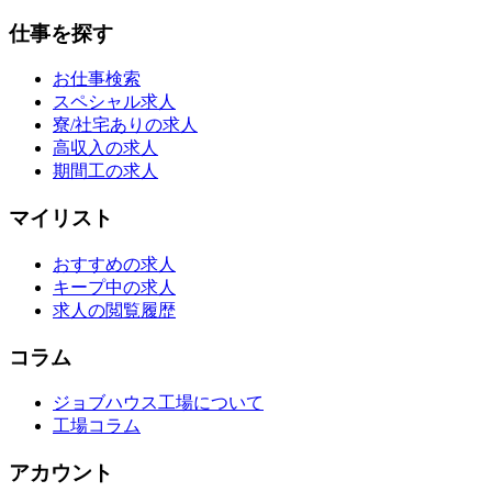
仕事を探す
お仕事検索
スペシャル求人
寮/社宅ありの求人
高収入の求人
期間工の求人
マイリスト
おすすめの求人
キープ中の求人
求人の閲覧履歴
コラム
ジョブハウス工場について
工場コラム
アカウント