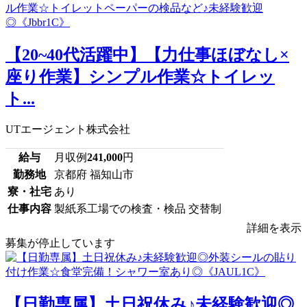
【20~40代活躍中】【力仕事ほぼなし×
座り作業】シンプル作業☆トイレッ
ト...
UTエージェント株式会社
給与
月収例
241,000
円
勤務地
京都府 福知山市
寮・社宅
あり
仕事内容
製紙系工場での検査・検品 交替制
詳細を表示
募集が停止しています
【日勤専属】土日祝休み♪未経験歓迎◎