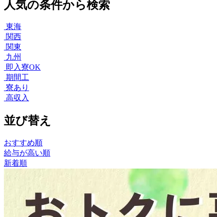
人気の条件から検索
東海
関西
関東
九州
即入寮OK
期間工
寮あり
高収入
並び替え
おすすめ順
給与が高い順
新着順