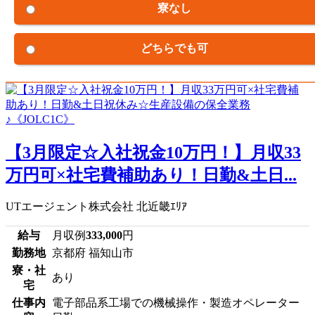
寮なし
どちらでも可
【3月限定☆入社祝金10万円！】月収33
万円可×社宅費補助あり！日勤&土日...
UTエージェント株式会社 北近畿ｴﾘｱ
給与
月収例
333,000
円
勤務地
京都府 福知山市
寮・社
あり
宅
仕事内
電子部品系工場での機械操作・製造オペレーター