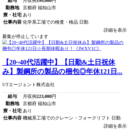
給与
月収例
199,000
円
勤務地
京都府 福知山市
寮・社宅
あり
仕事内容
化学系工場での検査・検品 日勤
詳細を表示
募集が停止しています
【20~40代活躍中】【日勤&土日祝休
み】製鋼所の製品の梱包◎年休121日...
UTエージェント株式会社
給与
月収例
223,000
円
勤務地
京都府 福知山市
寮・社宅
あり
仕事内容
機械系工場でのクレーン・フォークリフト 日勤
詳細を表示