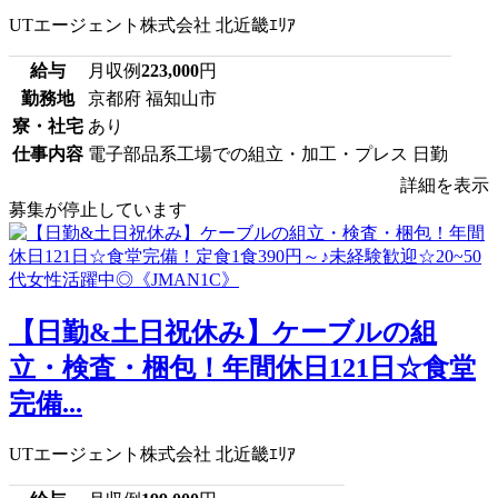
UTエージェント株式会社 北近畿ｴﾘｱ
給与
月収例
223,000
円
勤務地
京都府 福知山市
寮・社宅
あり
仕事内容
電子部品系工場での組立・加工・プレス 日勤
詳細を表示
募集が停止しています
【日勤&土日祝休み】ケーブルの組
立・検査・梱包！年間休日121日☆食堂
完備...
UTエージェント株式会社 北近畿ｴﾘｱ