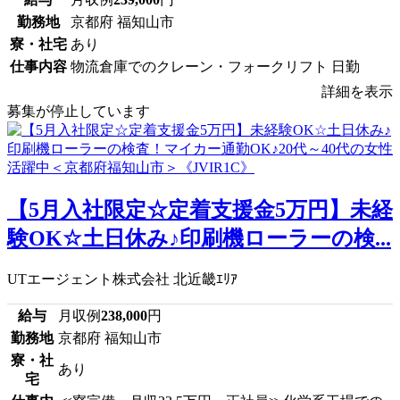
勤務地
京都府 福知山市
寮・社宅
あり
仕事内容
物流倉庫でのクレーン・フォークリフト 日勤
詳細を表示
募集が停止しています
【5月入社限定☆定着支援金5万円】未経
験OK☆土日休み♪印刷機ローラーの検...
UTエージェント株式会社 北近畿ｴﾘｱ
給与
月収例
238,000
円
勤務地
京都府 福知山市
寮・社
あり
宅