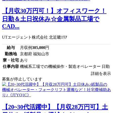
【月収30万円可！】オフィスワーク！
日勤＆土日祝休み☆金属製品工場で
CAD...
UTエージェント株式会社 北近畿ｴﾘｱ
給与
月収例
305,000
円
勤務地
京都府 福知山市
寮・社宅
あり
仕事内容
機械系工場での機械操作・製造オペレーター 日勤
詳細を表示
募集が停止しています
【20~30代活躍中】【月収28万円可】土