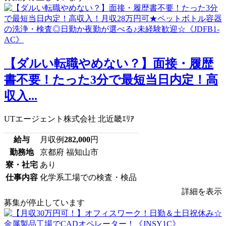
【ダルい転職やめない？】面接・履歴
書不要！たった3分で最短当日内定！高
収入...
UTエージェント株式会社 北近畿ｴﾘｱ
給与
月収例
282,000
円
勤務地
京都府 福知山市
寮・社宅
あり
仕事内容
化学系工場での検査・検品
詳細を表示
募集が停止しています