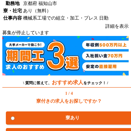
勤務地
京都府 福知山市
寮・社宅
あり（無料）
仕事内容
機械系工場での組立・加工・プレス 日勤
詳細を表示
募集が停止しています
おすすめ求人
\ 質問に答えて、
をチェック！ /
1 / 4
寮付きの求人をお探しですか？
寮あり