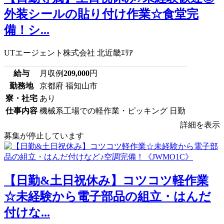
外装シールの貼り付け作業☆食堂完
備！シ...
UTエージェント株式会社 北近畿ｴﾘｱ
給与
月収例
209,000
円
勤務地
京都府 福知山市
寮・社宅
あり
仕事内容
機械系工場での軽作業・ピッキング 日勤
詳細を表示
募集が停止しています
【日勤&土日祝休み】コツコツ軽作業
☆未経験から電子部品の組立・はんだ
付けな...