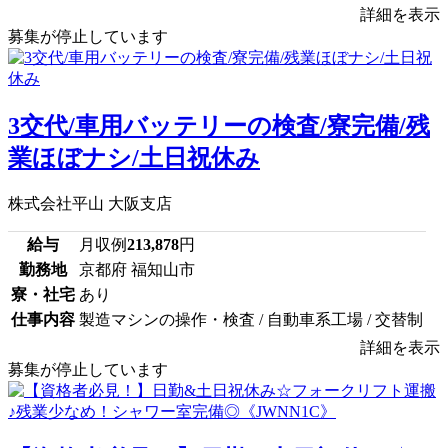
詳細を表示
募集が停止しています
3交代/車用バッテリーの検査/寮完備/残
業ほぼナシ/土日祝休み
株式会社平山 大阪支店
給与
月収例
213,878
円
勤務地
京都府 福知山市
寮・社宅
あり
仕事内容
製造マシンの操作・検査 / 自動車系工場 / 交替制
詳細を表示
募集が停止しています