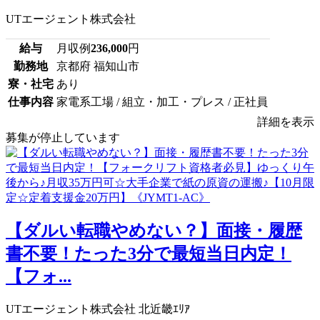
UTエージェント株式会社
給与
月収例
236,000
円
勤務地
京都府 福知山市
寮・社宅
あり
仕事内容
家電系工場 / 組立・加工・プレス / 正社員
詳細を表示
募集が停止しています
【ダルい転職やめない？】面接・履歴
書不要！たった3分で最短当日内定！
【フォ...
UTエージェント株式会社 北近畿ｴﾘｱ